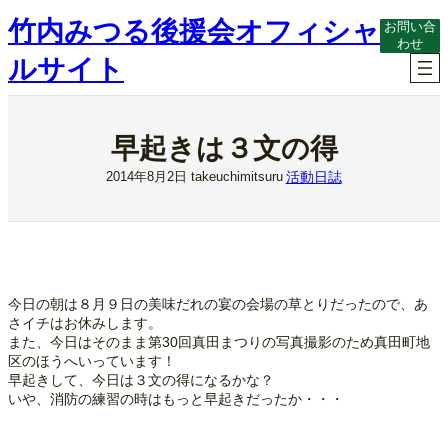
内
竹内みつる後援会オフィシャ
お問い合
容
わせ
を
ルサイト
ス
キ
ッ
プ
早起きは３文の得
活動日誌
2014年8月2日
takeuchimitsuru
今日の朝は８月９日の美味だれの宴の会場の草とりだったので、あ
さイチはお休みします。
また、今日はそのまま第30回真田まつりの写真撮影のため真田町地
区のほうへいっています！
早起きして、今日は３文の得になるかな？
いや、消防の練習の時はもっと早起きだったか・・・