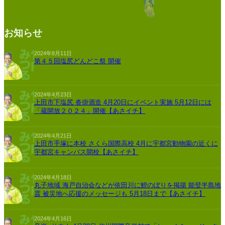
お知らせ
2024年8月11日
第４５回塩尻どんどこ祭 開催
2024年4月23日
上田市下塩尻 沓掛酒造 4月20日にイベント実施 5月12日には
「蔵開放２０２４」開催【あさイチ】
2024年4月21日
上田市手塚に本校 さくら国際高校 4月に宇都宮動物園の近くに
宇都宮キャンパス開校【あさイチ】
2024年4月18日
丸子地域 海戸自治会などが依田川に鯉のぼりを掲揚 能登半島地
震 被災地へ応援のメッセージも 5月18日まで【あさイチ】
2024年4月16日