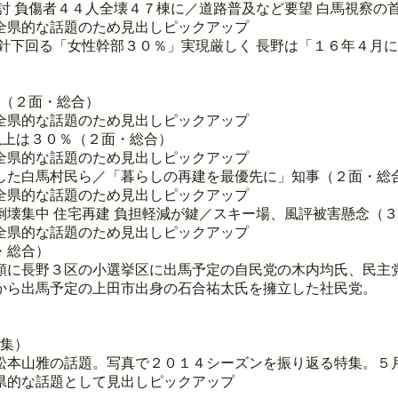
討 負傷者４４人全壊４７棟に／道路普及など要望 白馬視察の
全県的な話題のため見出しピックアップ
針下回る「女性幹部３０％」実現厳しく 長野は「１６年４月
認（２面・総合）
全県的な話題のため見出しピックアップ
以上は３０％（２面・総合）
全県的な話題のため見出しピックアップ
した白馬村民ら／「暮らしの再建を最優先に」知事（２面・総
全県的な話題のため見出しピックアップ
に倒壊集中 住宅再建 負担軽減が鍵／スキー場、風評被害懸念（
全県的な話題のため見出しピックアップ
・総合）
順に長野３区の小選挙区に出馬予定の自民党の木内均氏、民主
から出馬予定の上田市出身の石合祐太氏を擁立した社民党。
特集）
松本山雅の話題。写真で２０１４シーズンを振り返る特集。５
県的な話題として見出しピックアップ