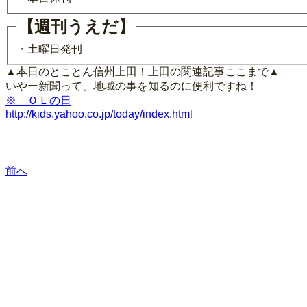
【週刊うえだ】
・土曜日発刊
▲本日のとことん信州上田！上田の関連記事ここまで▲
いやー新聞って、地域の事を知るのに便利ですね！
※ ＯＬの日
http://kids.yahoo.co.jp/today/index.html
前へ