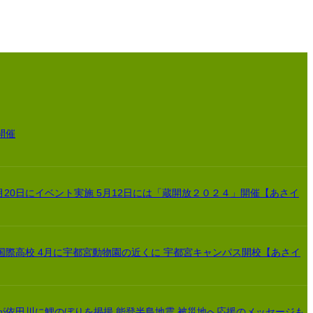
開催
月20日にイベント実施 5月12日には「蔵開放２０２４」開催【あさイ
国際高校 4月に宇都宮動物園の近くに 宇都宮キャンパス開校【あさイ
が依田川に鯉のぼりを掲揚 能登半島地震 被災地へ応援のメッセージも