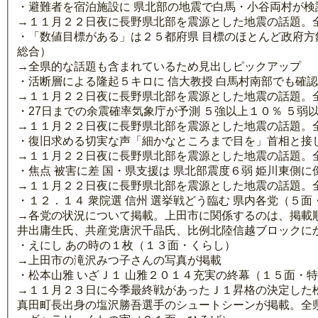
・避難者を宿泊施設に 県北部の地震で白馬・小谷両村が検
→１１月２２日夜に長野県北部を震源とした地震の話題。
・「数値目標がある」は２５都府県 目標のほとんど政府方
総合）
→全県的な話題も含まれているため見出しピックアップ
・活断層による隆起５キロに 信大教授 白馬村南部でも確
→１１月２２日夜に長野県北部を震源とした地震の話題。
・27日までの余震確率気象庁が予測 ５強以上１０％ ５弱
→１１月２２日夜に長野県北部を震源とした地震の話題。
・復旧求める切実な声「細かなところまで目を」首相と接
→１１月２２日夜に長野県北部を震源とした地震の話題。
・焦点 被害に差 国・県支援は 県北部震度６弱 姫川東側
→１１月２２日夜に長野県北部を震源とした地震の話題。
・１２．１４ 衆院選 信州 選挙戦どう臨む 県内各党（５面
→各党の状況について掲載。上田市に関係するのは、掲載
井出庸生氏、共産党唐沢千晶氏、比例北陸信越ブロックに
・えにし あの時の１枚（１３面・くらし）
→上田市の滝沢みつ子さんの写真が掲載
・松本山雅 いざＪ１ 山雅２０１４充実の終幕（１５面・
→１１月２３日に今季最終戦があったＪ１昇格の決定した
真田町長出身の塩沢勝吾選手のシュートシーンが掲載。全