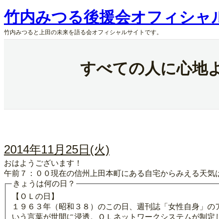
内
竹内みつる後援会オフィシャ
容
を
竹内みつると上田の未来を語る会オフィシャルサイトです。
ス
キ
ッ
すべての人に心地
プ
2014年11月25日(火)
おはようございます！
午前７：００現在の信州上田本町にある自宅からみえる天気
きょうは何の日？
【ＯＬの日】
１９６３年（昭和３８）のこの日、週刊誌「女性自身」の
いう言葉が世間に浸透。ＯＬネットワークシステムが制定