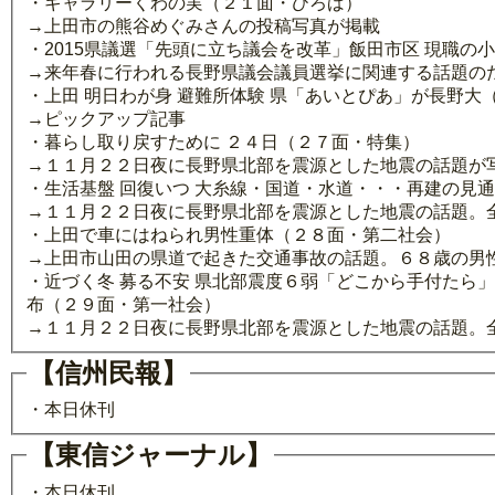
・ギャラリーくわの実（２１面・ひろば）
→上田市の熊谷めぐみさんの投稿写真が掲載
・2015県議選「先頭に立ち議会を改革」飯田市区 現職の
→来年春に行われる長野県議会議員選挙に関連する話題の
・上田 明日わが身 避難所体験 県「あいとぴあ」が長野大
→ピックアップ記事
・暮らし取り戻すために ２４日（２７面・特集）
→１１月２２日夜に長野県北部を震源とした地震の話題が
・生活基盤 回復いつ 大糸線・国道・水道・・・再建の見
→１１月２２日夜に長野県北部を震源とした地震の話題。
・上田で車にはねられ男性重体（２８面・第二社会）
→上田市山田の県道で起きた交通事故の話題。６８歳の男
・近づく冬 募る不安 県北部震度６弱「どこから手付たら
布（２９面・第一社会）
→１１月２２日夜に長野県北部を震源とした地震の話題。
【信州民報】
・本日休刊
【東信ジャーナル】
・本日休刊