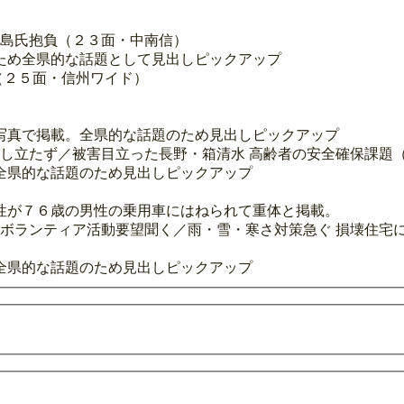
小島氏抱負（２３面・中南信）
ため全県的な話題として見出しピックアップ
（２５面・信州ワイド）
写真で掲載。全県的な話題のため見出しピックアップ
通し立たず／被害目立った長野・箱清水 高齢者の安全確保課題
全県的な話題のため見出しピックアップ
性が７６歳の男性の乗用車にはねられて重体と掲載。
」ボランティア活動要望聞く／雨・雪・寒さ対策急ぐ 損壊住宅
全県的な話題のため見出しピックアップ