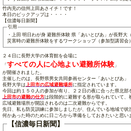
竹内充の信州上田あさイチ！です！
本日のピックアップは・・・・
【信濃毎日新聞】
引用
・上田 明日わが身 避難所体験 県「あいとぴあ」が長野大
災害時の避難所体験をするワークショップ（参加型講習会
２４日に長野大学の体育館を会場に
すべての人に心地よい避難所体験
「
」
が開催されました。
主催したのは、長野県男女共同参画センター「あいとぴあ」
長野大学は
上田市の広域避難場所
に指定されています。
今回は約１５０人の参加が有り、２２日の夜に合った県北部
上田市の避難の仕方
は段階的に避難する形が取られていて、
広域避難場所が開設されるのは二次避難からです。
先日、私も防災訓練に参加しましたが、住んでいる地域で状
何かあった時のために日ごろから準備をしておきたいと思い
【信濃毎日新聞】