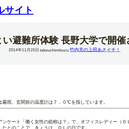
ルサイト
よい避難所体験 長野大学で開催
竹内充の上田あさイチ！
2014年11月25日
takeuchimitsuru
は霧雨。玄関前の温度計は７．０℃を指しています。
アンケート「働く女性の総称は？」で、オフィスレディー（Ｏ
したとのことで、きょうは、ＯＬの日です。