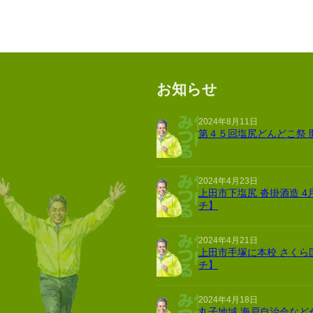
お知らせ
2024年8月11日
第４５回塩尻どんどこ祭 
2024年4月23日
上田市下塩尻 沓掛酒造 4
チ】
2024年4月21日
上田市手塚に本校 さくら
チ】
2024年4月18日
丸子地域 海戸自治会など