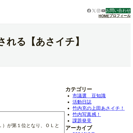
Facebook
X
Instagram
YouTube
お問い合わせ
プロフィール
HOME
される【あさイチ】
カテゴリー
市議選 豆知識
活動日誌
竹内充の上田あさイチ！
竹内写真感！
課題発見
Ｌ）が第１位となり、ＯＬと
アーカイブ