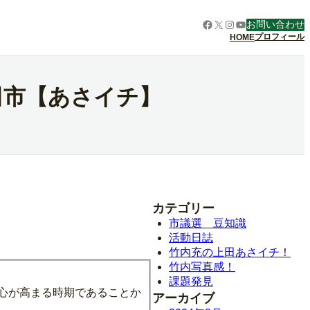
Facebook
X
Instagram
YouTube
お問い合わせ
プロフィール
HOME
田市【あさイチ】
カテゴリー
市議選 豆知識
活動日誌
竹内充の上田あさイチ！
竹内写真感！
課題発見
心が高まる時期であることか
アーカイブ