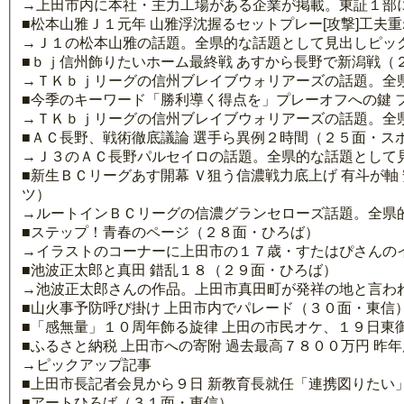
→上田市内に本社・主力工場がある企業が掲載。東証１部に
■松本山雅Ｊ１元年 山雅浮沈握るセットプレー[攻撃]工夫重
→Ｊ１の松本山雅の話題。全県的な話題として見出しピッ
■ｂｊ信州飾りたいホーム最終戦 あすから長野で新潟戦（
→ＴＫｂｊリーグの信州ブレイブウォリアーズの話題。全
■今季のキーワード「勝利導く得点を」プレーオフへの鍵 
→ＴＫｂｊリーグの信州ブレイブウォリアーズの話題。全
■ＡＣ長野、戦術徹底議論 選手ら異例２時間（２５面・ス
→Ｊ３のＡＣ長野パルセイロの話題。全県的な話題として
■新生ＢＣリーグあす開幕 Ｖ狙う信濃戦力底上げ 有斗が
ツ）
→ルートインＢＣリーグの信濃グランセローズ話題。全県
■ステップ！青春のページ（２８面・ひろば）
→イラストのコーナーに上田市の１７歳・すたはぴさんの
■池波正太郎と真田 錯乱１８（２９面・ひろば）
→池波正太郎さんの作品。上田市真田町が発祥の地と言わ
■山火事予防呼び掛け 上田市内でパレード（３０面・東信
■「感無量」１０周年飾る旋律 上田の市民オケ、１９日東
■ふるさと納税 上田市への寄附 過去最高７８００万円 昨
→ピックアップ記事
■上田市長記者会見から９日 新教育長就任「連携図りたい
■アートひろば（３１面・東信）