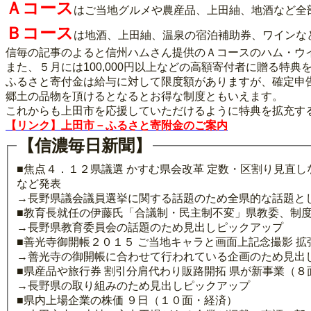
Ａコース
はご当地グルメや農産品、上田紬、地酒など全
Ｂコース
は地酒、上田紬、温泉の宿泊補助券、ワインな
信毎の記事のよると信州ハムさん提供のＡコースのハム・ウ
また、５月には100,000円以上などの高額寄付者に贈る特
ふるさと寄付金は給与に対して限度額がありますが、確定申
郷土の品物を頂けるとなるとお得な制度ともいえます。
これからも上田市を応援していただけるように特典を拡充す
【リンク】上田市－ふるさと寄附金のご案内
【信濃毎日新聞】
■焦点４．１２県議選 かすむ県会改革 定数・区割り見直
など発表
→長野県議会議員選挙に関する話題のため全県的な話題と
■教育長就任の伊藤氏「合議制・民主制不変」県教委、制
→長野県教育委員会の話題のため見出しピックアップ
■善光寺御開帳２０１５ ご当地キャラと画面上記念撮影 
→善光寺の御開帳に合わせて行われている企画のため見出
■県産品や旅行券 割引分肩代わり販路開拓 県が新事業（８
→長野県の取り組みのため見出しピックアップ
■県内上場企業の株価 ９日（１０面・経済）