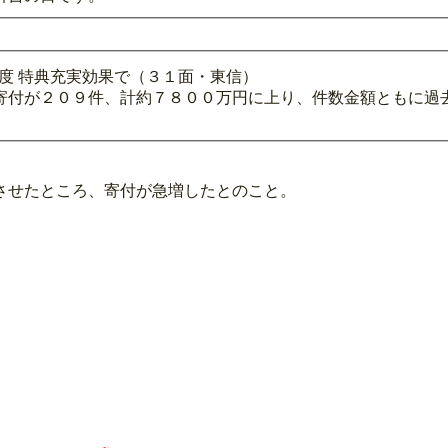
年度 特典充実効果で（３１面・東信）
寄付が２０９件、計約７８００万円に上り、件数金額ともに過
させたところ、寄付が急増したとのこと。