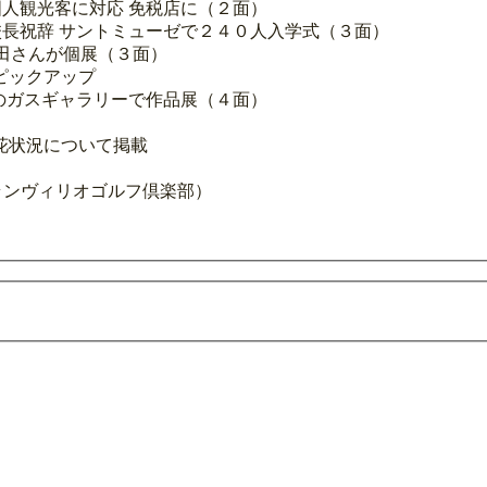
人観光客に対応 免税店に（２面）
長祝辞 サントミューゼで２４０人入学式（３面）
池田さんが個展（３面）
ピックアップ
のガスギャラリーで作品展（４面）
花状況について掲載
ランヴィリオゴルフ倶楽部）