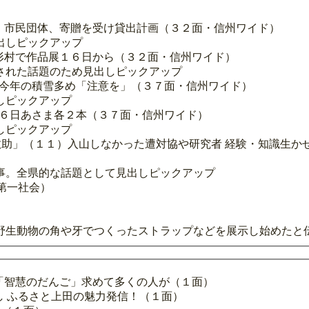
」市民団体、寄贈を受け貸出計画（３２面・信州ワイド）
出しピックアップ
形村で作品展１６日から（３２面・信州ワイド）
された話題のため見出しピックアップ
で 今年の積雪多め「注意を」（３７面・信州ワイド）
しピックアップ
・６日あさま各２本（３７面・信州ワイド）
しピックアップ
「救助」（１１）入山しなかった遭対協や研究者 経験・知識生
事。全県的な話題として見出しピックアップ
第一社会）
野生動物の角や牙でつくったストラップなどを展示し始めたと
「智慧のだんご」求めて多くの人が（１面）
し ふるさと上田の魅力発信！（１面）