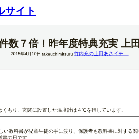
ルサイト
件数７倍！昨年度特典充実 上
竹内充の上田あさイチ！
2015年4月10日
takeuchimitsuru
はくもり。玄関に設置した温度計は４℃を指しています。
新しい教科書が児童生徒の手に渡り、保護者も教科書に対する関
科書の日です。