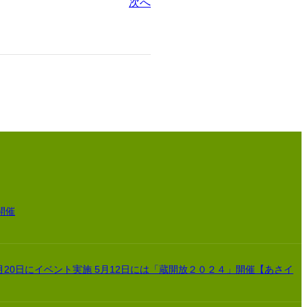
次へ
開催
月20日にイベント実施 5月12日には「蔵開放２０２４」開催【あさイ