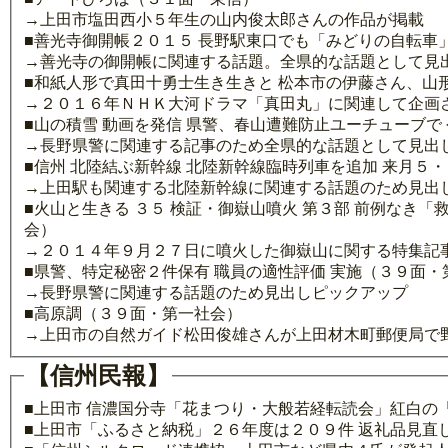
→上田市塩田西小５年生の山内俊太郎さんの作品が掲載
■善光寺御開帳２０１５ 長野駅東口でも「みどりの自転車
→善光寺の御開帳に関連する話題。全県的な話題として見
■和紙人形で真田十勇士生き生きと 松本市の伊藤さん、山
→２０１６年ＮＨＫ大河ドラマ「真田丸」に関連して企画
■山の積雪 動画を発信 県警、春山遭難防止ユーチューブ
→長野県警に関連する記事のため全県的な話題として見出
■信州 北陸結ぶ新幹線 北陸新幹線臨時列車を追加 来月５
→上田駅も関連する北陸新幹線に関連する話題のため見出
■火山と生きる ３５ 検証・御嶽山噴火 第３部 前例なき
会）
→２０１４年９月２７日に噴火した御嶽山に関する特集記
■県警、特定秘密２件保有 職員の適性評価 実施（３９面・
→長野県警に関連する話題のため見出しピックアップ
■高原調（３９面・第一社会）
→上田市の自然ガイド松田俊雄さんが上田材木町郵便局で
【信州民報】
■上田市 信濃国分寺「花まつり・大般若経転読会」紅白の
■上田市「ふるさと納税」２６年度は２０９件 返礼品見直