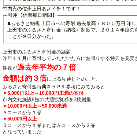
竹内充の信州上田あさイチ！です！
引用【信濃毎日新聞】
■ふるさと納税 上田市への寄附 過去最高７８００万円 昨
上田市のふるさと寄付金（納税）制度で、２０１４年度の
ことが９日分かった。
上田市のふるさと寄附金の話題
昨年１１月に寄付していただいた方にお贈りする特典を充実
過去年平均の７倍
件数が
金額は約３倍
に上る見通しとのこと。
ふるさと寄付金特典をＨＰを参考にみてみると
▼5,000円以上～10,000円未満の寄付
市内文化施設8館の共通観覧券を3枚贈呈
▼10,000円以上～50,000未満
Ａコースから１品
▼50,000円以上
Ｂコースから１品またはＡコースから２品
となっていました。