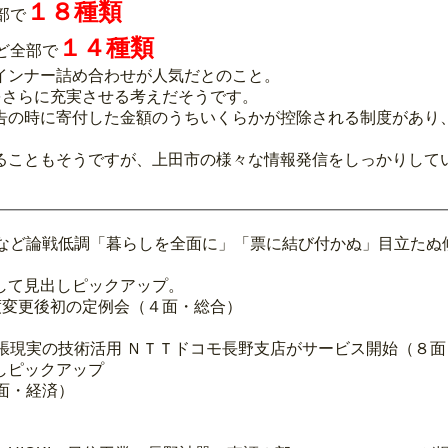
１８種類
部で
１４種類
ど全部で
インナー詰め合わせが人気だとのこと。
典をさらに充実させる考えだそうです。
告の時に寄付した金額のうちいくらかが控除される制度があり
ることもそうですが、上田市の様々な情報発信をしっかりして
しなど論戦低調「暮らしを全面に」「票に結び付かぬ」目立たぬ
して見出しピックアップ。
度変更後初の定例会（４面・総合）
拡張現実の技術活用 ＮＴＴドコモ長野支店がサービス開始（８
しピックアップ
面・経済）