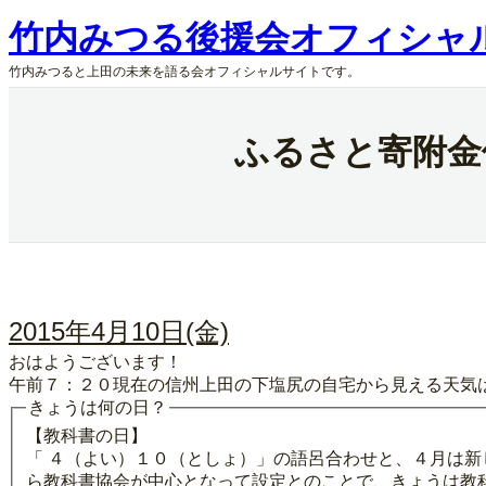
内
竹内みつる後援会オフィシャ
容
を
竹内みつると上田の未来を語る会オフィシャルサイトです。
ス
キ
ッ
ふるさと寄附金
プ
2015年4月10日(金)
おはようございます！
午前７：２０現在の信州上田の下塩尻の自宅から見える天気
きょうは何の日？
【教科書の日】
「 ４（よい）１０（としょ）」の語呂合わせと、４月は
ら教科書協会が中心となって設定とのことで、きょうは教