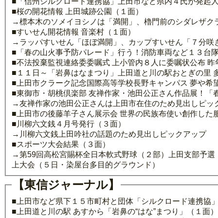
■「信州シルクロード連携協」上田市など県内４氏が発起
■桜の開花情報 上田城跡公園（１面）
→標本木のソメイヨシノは「満開」、櫓門前のシダレザク
■すいせん開花情報 音楽村（１面）
→ラッパすいせん「ほぼ満開」、カップすいせん「７分咲
■「春の山火事予防パレード」行う！消防車両など１３台隊
■不法投棄監視連絡委委嘱式 上小管内８人に委嘱状公布 
■１１日～「岩鼻はなまつり」上田道と川の駅おとぎの里 
■上田市クラーク記念国際高等学校長野キャンパス 夢や希
■東御市・胡桃倶楽部 友禅作家・池田公正さん作品展！「
→友禅作家の池田公正さんは上田市在住のため見出しピッ
■上田市の後藤羊子さん展示会 世界の民族布使い創作した
■川柳六文銭４月号発行（３面）
→川柳六文銭上田吟社の話題のため見出しピックアップ
■スポーツ大会結果（３面）
→第59回高松宮賜杯全日本軟式野球（２部）上田支部予選（
上大会（５日・染屋台多目的グラウンド）
【東信ジャーナル】
■上田市など県下１５市町村と団体「シルクロード連携協
■上田道と川の駅 あすから「岩鼻の“はな”まつり」（１面）