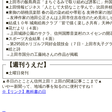
■上田市の飯島商店「まちぐるみで取り組めば誘客に」外国
■上田情報ビジネス「人として大切なこと学んで」比田井校
■東御の胡桃倶楽部 春の花の染め絵や帯彩る 友禅作家の
→友禅作家の池田公正さんは上田市住吉在住のため見出し
■結成１０年 城南絵画クラブ「皆で描く楽しさ共有」天神
■花だより（４面）
→上田城跡公園のサクラ、信州国際音楽村のスイセンの開
■スポーツ大会結果（４面）
→第295回ホリゴルフ同好会競技会（７日・上田市丸子グ
■絵と詩
→上田市国分の工藤純さんの作品が掲載
【週刊うえだ】
■土曜日発刊
▲本日のとことん信州上田！上田の関連記事ここまで▲
いやー新聞って、地域の事を知るのに便利ですね！
※【リンク】教科書の日