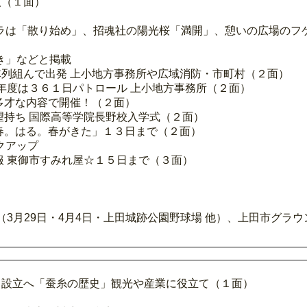
人（１面）
ラは「散り始め」、招魂社の陽光桜「満開」、憩いの広場のフ
き」などと掲載
列組んで出発 上小地方事務所や広域消防・市町村（２面）
昨年度は３６１日パトロール 上小地方事務所（２面）
多才な内容で開催！（２面）
望持ち 国際高等学院長野校入学式（２面）
春。はる。春がきた」１３日まで（２面）
クアップ
服 東御市すみれ屋☆１５日まで（３面）
3月29日・4月4日・上田城跡公園野球場 他）、上田市グラ
」設立へ「蚕糸の歴史」観光や産業に役立て（１面）