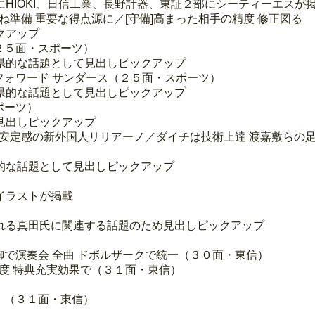
HIOKI、日信工業、長野計器、東証２部にシーティーエスが
ね準備 重要な得点源に／[守備]高まった相手の精度 修正図る
クアップ
２５面・スポーツ）
県的な話題として見出しピックアップ
フォワード サンダース（２５面・スポーツ）
県的な話題として見出しピックアップ
ポーツ）
見出しピックアップ
軸 安定感の新外国人リリアーノ／ダイチは技術上達 渡嘉敷らの
的な話題として見出しピックアップ
イラストが掲載
れる真田氏に関連する話題のため見出しピックアップ
）
御で演奏会 全曲 ドボルザークで統一（３０面・東信）
年度 特典充実効果で（３１面・東信）
」（３１面・東信）