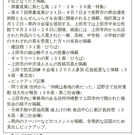
１位となったと掲載。
・県書道展に新たな風（２７・２８・２９面・特集）
→第６７回県書道展が３１日～９月７日まで長野市の県信濃美
術館ともんぜんぷらざを会場に開催されると掲載。地区展は９
月１２日～県内９会場を巡回する。上田市では上田市中央公民
館で９月２４日～２６日に開催。紙面には、上田市内から出品
された作品のうち入選された一般、高校、中学校、小学校の部
のそれぞれの賞を受賞した方々の名前が掲載
・建設標（３１面・ひろば）
→上田市の箱山暢子さんの投書が掲載
・ギャラリーくわの実（３１面・ひろば）
→上田市の中沢清人さんの投稿写真が掲載
・上田で防災訓練 ６会場１２００人参加 応急処置など体験（３
４面・東北信）
→ピックアップ記事
・問う安保 信州から「沖縄は基地の島だった」辺野古で反対運
動 信大生が報告（３８面・第二社会欄）
→上田市内に事務局のある信州沖縄塾で上田市内で開かれた報
告会の様子が掲載。
・天候不順や原油高騰 値上げの秋 食品中心に家計負担増 （３
８面・第二社会欄）
→県内のスーパーなどのコメントが掲載。全県的な話題のため
見出しピックアップ。