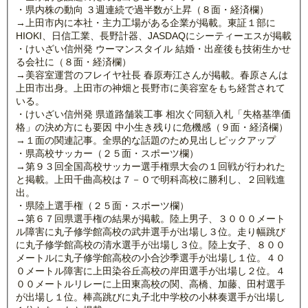
・県内株の動向 ３週連続で過半数が上昇（８面・経済欄）
→上田市内に本社・主力工場がある企業が掲載。東証１部に
HIOKI、日信工業、長野計器、JASDAQにシーティーエスが掲載
・けいざい信州発 ウーマンスタイル 結婚・出産後も技術生かせ
る会社に（８面・経済欄）
→美容室運営のフレイヤ社長 春原寿江さんが掲載。春原さんは
上田市出身。上田市の神畑と長野市に美容室をもち経営されて
いる。
・けいざい信州発 県道路舗装工事 相次ぐ同額入札「失格基準価
格」の決め方にも要因 中小生き残りに危機感（９面・経済欄）
→１面の関連記事。全県的な話題のため見出しピックアップ
・県高校サッカー（２５面・スポーツ欄）
→第９３回全国高校サッカー選手権県大会の１回戦が行われた
と掲載。上田千曲高校は７－０で明科高校に勝利し、２回戦進
出。
・県陸上選手権（２５面・スポーツ欄）
→第６７回県選手権の結果が掲載。陸上男子、３０００メート
ル障害に丸子修学館高校の武井選手が出場し３位。走り幅跳び
に丸子修学館高校の清水選手が出場し３位。陸上女子、８００
メートルに丸子修学館高校の小合沙季選手が出場し１位。４０
０メートル障害に上田染谷丘高校の岸田選手が出場し２位。４
００メートルリレーに上田東高校の関、高橋、加藤、田村選手
が出場し１位。棒高跳びに丸子北中学校の小林奏選手が出場し