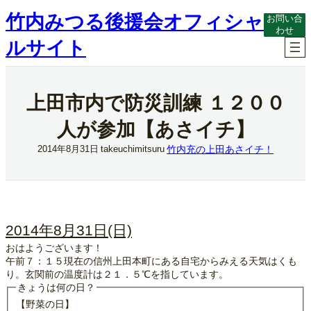
内
竹内みつる後援会オフィシャ
お問い合
容
わせ
を
ルサイト
ス
キ
ッ
プ
上田市内で防災訓練 １２００
人が参加【あさイチ】
竹内充の上田あさイチ！
2014年8月31日
takeuchimitsuru
2014年8月31日(日)
おはようございます！
午前７：１５現在の信州上田本町にある自宅からみえる天気はくも
り。玄関前の温度計は２１．５℃を指しています。
きょうは何の日？
【野菜の日】