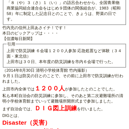
「８（や）３（さ）１（い）」の語呂合わせから、全国青果物
商業協同組合連合会をはじめ９団体の関係組合が、1983（昭和
58）年に制定した記念日とのことで、きょうは、野菜の日で
す。
竹内充の信州上田あさイチ！です！
本日のピックアップは・・・・
【信濃毎日新聞】
引用
上田で防災訓練 ６会場１２００人参加 応急処置など体験（３４
面・東北信）
上田市は３０日、本年度の防災訓練を市内６会場で行った。
（2014年8月30日 清明小学校体育館 竹内撮影）
９月１日は防災の日とのことで、その前に上田市で防災訓練が行わ
れました。
１２００人
上田市内全体では
が参加したとのことでした。
私も本町自治会の防災訓練に参加し、そのあと第二次避難場所の清
明小学校体育館までいって避難場所開所式まで参加しました。
ＤＩＧ図上訓練
まず自治会では、
を行いました。
DIGとは、
Disaster（災害）