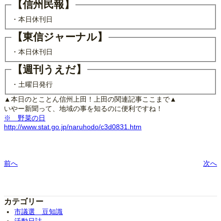
【信州民報】
・本日休刊日
【東信ジャーナル】
・本日休刊日
【週刊うえだ】
・土曜日発行
▲本日のとことん信州上田！上田の関連記事ここまで▲
いやー新聞って、地域の事を知るのに便利ですね！
※ 野菜の日
http://www.stat.go.jp/naruhodo/c3d0831.htm
前へ
次へ
カテゴリー
市議選 豆知識