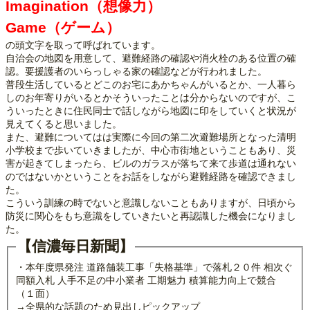
Imagination（想像力）
Game（ゲーム）
の頭文字を取って呼ばれています。
自治会の地図を用意して、避難経路の確認や消火栓のある位置の確
認。要援護者のいらっしゃる家の確認などが行われました。
普段生活しているとどこのお宅にあかちゃんがいるとか、一人暮ら
しのお年寄りがいるとかそういったことは分からないのですが、こ
ういったときに住民同士で話しながら地図に印をしていくと状況が
見えてくると思いました。
また、避難についてはは実際に今回の第二次避難場所となった清明
小学校まで歩いていきましたが、中心市街地ということもあり、災
害が起きてしまったら、ビルのガラスが落ちて来て歩道は通れない
のではないかということをお話をしながら避難経路を確認できまし
た。
こういう訓練の時でないと意識しないこともありますが、日頃から
防災に関心をもち意識をしていきたいと再認識した機会になりまし
た。
【信濃毎日新聞】
・本年度県発注 道路舗装工事「失格基準」で落札２０件 相次ぐ
同額入札 人手不足の中小業者 工期魅力 積算能力向上で競合
（１面）
→全県的な話題のため見出しピックアップ