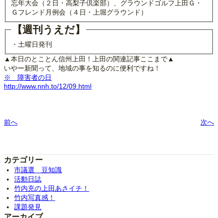
忘年大会（２日・高梨子倶楽部）、グラウンドゴルフ上田Ｇ・
Ｇフレンド月例会（４日・上堀グラウンド）
【週刊うえだ】
・土曜日発刊
▲本日のとことん信州上田！上田の関連記事ここまで▲
いやー新聞って、地域の事を知るのに便利ですね！
※ 障害者の日
http://www.nnh.to/12/09.html
前へ
次へ
カテゴリー
市議選 豆知識
活動日誌
竹内充の上田あさイチ！
竹内写真感！
課題発見
アーカイブ