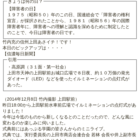
きょうは何の日？
【障害者の日】
１９７５（昭和５０）年のこの日、国連総会で「障害者の権利
宣言」が採択されたことから、１９８１（昭和５６）年の国際
障害者年に、障害者への理解と認識を深めるために制定したと
のことで、今日は障害者の日です。
竹内充の信州上田あさイチ！です！
本日のピックアップは・・・・
【信濃毎日新聞】
引用
・高原調（３１面・第一社会）
上田市天神の上田駅前お城口広場で８日夜、約１０万個の発光
ダイオード（LED）などを使ったイルミネーションの点灯式が
あった。
（2014年12月8日 竹内撮影 上田駅前）
昨日18:00から上田駅前水車前広場でイルミネーションの点灯式があ
りました！
今年は今迄のものから新しくなるとのことだったので、どんな風に
変わるのか楽しみに伺いました。
式典前にはあっぷる学園の皆さんからのミニライブ。
式典では、実行委員長の上田市商店会連合会 若林 会長や井上副市長