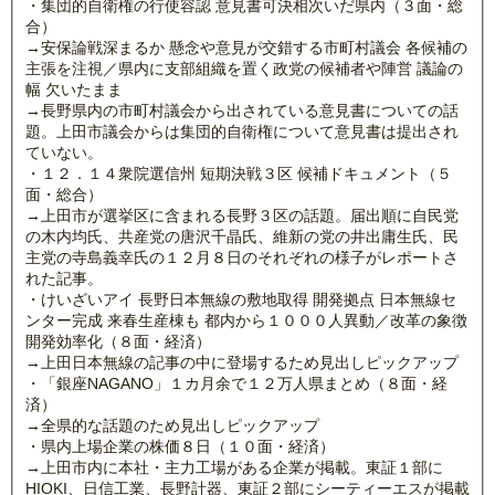
・集団的自衛権の行使容認 意見書可決相次いだ県内（３面・総
合）
→安保論戦深まるか 懸念や意見が交錯する市町村議会 各候補の
主張を注視／県内に支部組織を置く政党の候補者や陣営 議論の
幅 欠いたまま
→長野県内の市町村議会から出されている意見書についての話
題。上田市議会からは集団的自衛権について意見書は提出され
ていない。
・１２．１４衆院選信州 短期決戦３区 候補ドキュメント（５
面・総合）
→上田市が選挙区に含まれる長野３区の話題。届出順に自民党
の木内均氏、共産党の唐沢千晶氏、維新の党の井出庸生氏、民
主党の寺島義幸氏の１２月８日のそれぞれの様子がレポートさ
れた記事。
・けいざいアイ 長野日本無線の敷地取得 開発拠点 日本無線セ
ンター完成 来春生産棟も 都内から１０００人異動／改革の象徴
開発効率化（８面・経済）
→上田日本無線の記事の中に登場するため見出しピックアップ
・「銀座NAGANO」１カ月余で１２万人県まとめ（８面・経
済）
→全県的な話題のため見出しピックアップ
・県内上場企業の株価８日（１０面・経済）
→上田市内に本社・主力工場がある企業が掲載。東証１部に
HIOKI、日信工業、長野計器、東証２部にシーティーエスが掲載