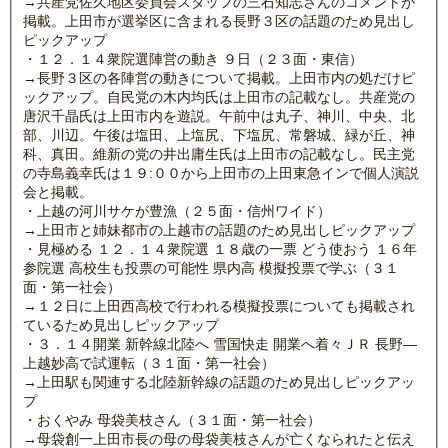
→共産党佐久地区委員会スタッフの三石知志さんのコメントが
掲載。上田市が選挙区に含まれる長野３区の話題のため見出し
ピックアップ
・１２．１４衆院選陣営の動き ９日（２３面・東信）
→長野３区の各陣営の動きについて掲載。上田市内の処だけピ
ックアップ。自民党の木内均氏は上田市の記載なし。共産党の
唐沢千晶氏は上田市内を遊説。午前中は丸子、神川、中央、北
部、川辺。午後は塩田、上塩尻、下塩尻、常磐城、緑が丘、神
科、真田。維新の党の井出庸生氏は上田市の記載なし。民主党
の寺島義幸氏は１９:００から上田市の上田東急インで個人演説
会と掲載。
・上越の河川サケが豊漁（２５面・信州ワイド）
→上田市と姉妹都市の上越市の話題のため見出しピックアップ
・見極める １２．１４衆院選 １８歳の一票 どう使おう １６年
参院選 高校生も投票の可能性 県内高 模擬投票で学ぶ（３１
面・第一社会）
→１２日に上田西高校で行われる模擬投票についても掲載され
ているため見出しピックアップ
・３．１４開業 新幹線北陸へ 雪国快走 開業へ着々ＪＲ 長野―
上越妙高で試運転（３１面・第一社会）
→上田駅も関連する北陸新幹線の話題のため見出しピックアッ
プ
・おくやみ 母袋美枝さん（３１面・第一社会）
→母袋創一上田市長の母の母袋美枝さんが亡くなられたと伝え