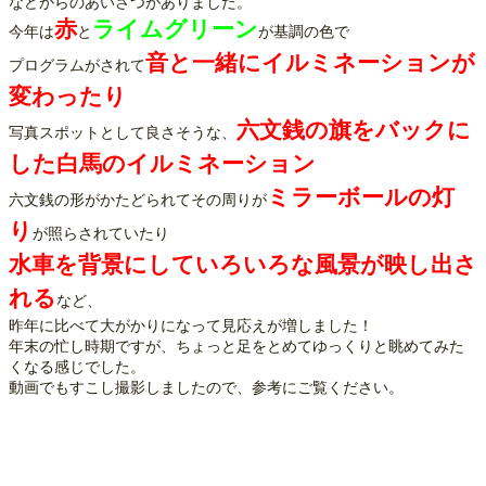
などからのあいさつがありました。
赤
ライムグリーン
今年は
と
が基調の色で
音と一緒にイルミネーションが
プログラムがされて
変わったり
六文銭の旗をバックに
写真スポットとして良さそうな、
した白馬のイルミネーション
ミラーボールの灯
六文銭の形がかたどられてその周りが
り
が照らされていたり
水車を背景にしていろいろな風景が映し出さ
れる
など、
昨年に比べて大がかりになって見応えが増しました！
年末の忙し時期ですが、ちょっと足をとめてゆっくりと眺めてみた
くなる感じでした。
動画でもすこし撮影しましたので、参考にご覧ください。