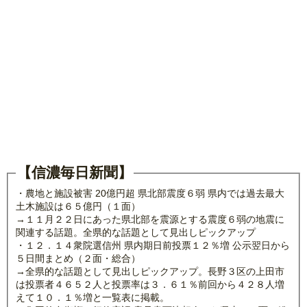
【信濃毎日新聞】
・農地と施設被害 20億円超 県北部震度６弱 県内では過去最大
土木施設は６５億円（１面）
→１１月２２日にあった県北部を震源とする震度６弱の地震に
関連する話題。全県的な話題として見出しピックアップ
・１２．１４衆院選信州 県内期日前投票１２％増 公示翌日から
５日間まとめ（２面・総合）
→全県的な話題として見出しピックアップ。長野３区の上田市
は投票者４６５２人と投票率は３．６１％前回から４２８人増
えて１０．１％増と一覧表に掲載。