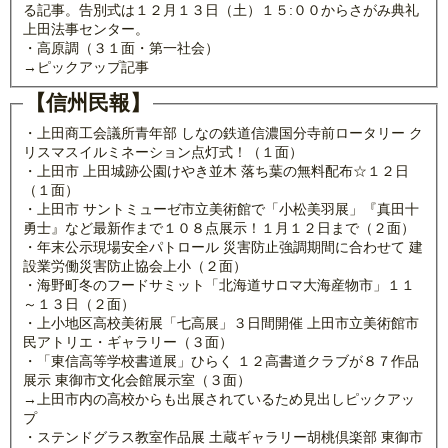
る記事。告別式は１２月１３日（土）１５:００からさがみ典礼
上田法事センター。
・高原調（３１面・第一社会）
→ピックアップ記事
【信州民報】
・上田商工会議所青年部 しなの鉄道信濃国分寺前ロータリー ク
リスマスイルミネーション点灯式！（１面）
・上田市 上田城跡公園けやき並木 落ち葉の無料配布☆１２日
（１面）
・上田市 サントミューゼ市立美術館で「小松美羽展」『真田十
勇士』など最新作まで１０８点展示！１月１２日まで（２面）
・年末公示現場安全パトロール 災害防止強調期間に合わせて 建
設業労働災害防止協会上小（２面）
・海野町冬のフードサミット「北海道サロマ大海産物市」１１
～１３日（２面）
・上小地区高校美術展「七高展」３日間開催 上田市立美術館市
民アトリエ・ギャラリー（３面）
・「東信高等学校書道展」ひらく １２高書道クラブが８７作品
展示 東御市文化会館展示室（３面）
→上田市内の高校からも出展されているため見出しピックアッ
プ
・ステンドグラス教室作品展 土蔵ギャラリー胡桃倶楽部 東御市