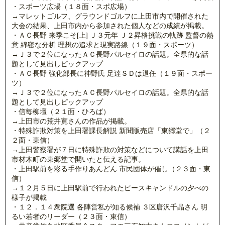
・スポーツ広場（１８面・スポ広場）
→マレットゴルフ、グラウンドゴルフに上田市内で開催された
大会の結果、上田市内から参加された個人などの成績が掲載。
・ＡＣ長野 来季こそ[上] Ｊ３元年 Ｊ２昇格挑戦の軌跡 監督の熱
意 綿密な分析 理想の追求と現実路線（１９面・スポーツ）
→Ｊ３で２位になったＡＣ長野パルセイロの話題。全県的な話
題として見出しピックアップ
・ＡＣ長野 強化部長に神野氏 足達ＳＤは退任（１９面・スポー
ツ）
→Ｊ３で２位になったＡＣ長野パルセイロの話題。全県的な話
題として見出しピックアップ
・信毎柳壇（２１面・ひろば）
→上田市の荒井寛さんの作品が掲載。
・特殊詐欺対策を上田署課長解説 新聞販売店「東郷堂で」（２
２面・東信）
→上田警察署が７日に特殊詐欺の対策などについて講話を上田
市材木町の東郷堂で開いたと伝える記事。
・上田駅前を彩る手作りあんどん 市民団体が催し（２３面・東
信）
→１２月５日に上田駅前で行われたピースキャンドルの夕べの
様子が掲載
・１２．１４衆院選 各陣営私が知る候補 ３区唐沢千晶さん 明
るい若者のリーダー（２３面・東信）