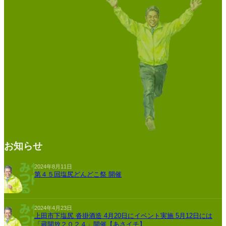
お知らせ
2024年8月11日
第４５回塩尻どんどこ祭 開催
2024年4月23日
上田市下塩尻 沓掛酒造 4月20日にイベント実施 5月12日には
「蔵開放２０２４」開催【あさイチ】