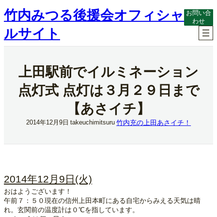
内
竹内みつる後援会オフィシャ
お問い合
容
わせ
を
ルサイト
ス
キ
ッ
プ
上田駅前でイルミネーション
点灯式 点灯は３月２９日まで
【あさイチ】
竹内充の上田あさイチ！
2014年12月9日
takeuchimitsuru
2014年12月9日(火)
おはようございます！
午前７：５０現在の信州上田本町にある自宅からみえる天気は晴
れ。玄関前の温度計は０℃を指しています。