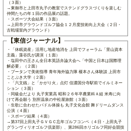
（３面）
→東御市と上田市丸子の教室でステンドグラスづくりを楽しむ
仲間たちの年１回の作品展の話題。
・スポーツ大会結果（３面）
→上田市グラウンドゴルフ協会１２月度技術向上大会（２日・
古戦場室内グラウンド）
【東信ジャーナル】
・「休眠資産」活用し地産地消を 上田でフォーラム「里山資本
主義」藻谷氏が講演（１面）
・塩田中の王さん全日本英語弁論大会へ「中国と日本は国際理
解必要」（２面）
・ブータンで美術指導 青年海外協力隊 榎本さん体験談 上田市
ことぶき大学（２面）
・「六文銭」と「かがり火」点灯 信濃国分寺駅前でイルミネー
ション（３面）
・同級会だより 丸子実業高 昭和２６年卒農業科Ａ組 米寿に向
けて再会願う 別所温泉の中松屋旅館（３面）
・生歌に合わせたパドル体操も 丸子文化会館 舞ドリームダンス
公演（４面）
・スポーツ結果（４面）
→第37回上田丸子ＧＶＧＣ忘年ゴルフコンペ（４日・上田丸子
グランヴィリオゴルフ倶楽部）、第286回ホリゴルフ同好会競技