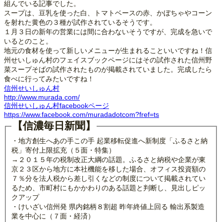
組んでいる記事でした。
スープは、豆乳を使った白、トマトベースの赤、かぼちゃやコーン
を射れた黄色の３種が試作されているそうです。
１月３日の新年の営業には間に合わないそうですが、完成を急いで
いるとのこと。
地元の食材を使って新しいメニューが生まれることいいですね！信
州せいしゅん村のフェイスブックページにはその試作された信州野
菜スープそばの試作されたものが掲載されていました。完成したら
食べに行ってみたいですね！
信州せいしゅん村
http://www.murada.com/
信州せいしゅん村facebookページ
https://www.facebook.com/muradadotcom?fref=ts
【信濃毎日新聞】
・地方創生へあの手この手 起業移転促進へ新制度「ふるさと納
税」寄付上限拡充（５面・特集）
→２０１５年の税制改正大綱の話題。ふるさと納税や企業が東
京２３区から地方に本社機能を移した場合、オフィス投資額の
７％分を法人税から差し引くなどの制度について掲載されてい
るため、市町村にもかかわりのある話題と判断し、見出しピッ
クアップ
・けいざい信州発 県内銘柄８割超 昨年終値上回る 輸出系製造
業を中心に（７面・経済）