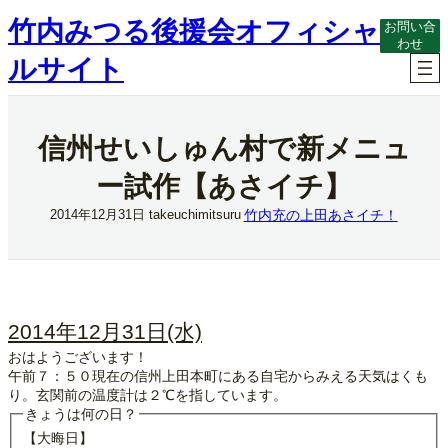
内
竹内みつる後援会オフィシャ
お問い合
容
わせ
を
ルサイト
ス
キ
ッ
プ
信州せいしゅん村で新メニュ
ー試作【あさイチ】
竹内充の上田あさイチ！
2014年12月31日
takeuchimitsuru
2014年12月31日(水)
おはようございます！
午前７：５０現在の信州上田本町にある自宅からみえる天気はくも
り。玄関前の温度計は２℃を指しています。
きょうは何の日？
【大晦日】