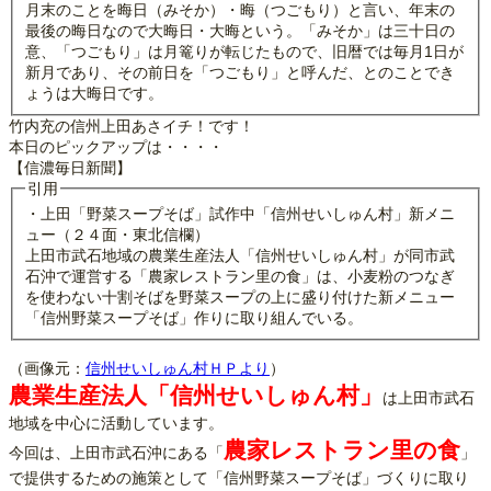
月末のことを晦日（みそか）・晦（つごもり）と言い、年末の
最後の晦日なので大晦日・大晦という。「みそか」は三十日の
意、「つごもり」は月篭りが転じたもので、旧暦では毎月1日が
新月であり、その前日を「つごもり」と呼んだ、とのことでき
ょうは大晦日です。
竹内充の信州上田あさイチ！です！
本日のピックアップは・・・・
【信濃毎日新聞】
引用
・上田「野菜スープそば」試作中「信州せいしゅん村」新メニ
ュー（２４面・東北信欄）
上田市武石地域の農業生産法人「信州せいしゅん村」が同市武
石沖で運営する「農家レストラン里の食」は、小麦粉のつなぎ
を使わない十割そばを野菜スープの上に盛り付けた新メニュー
「信州野菜スープそば」作りに取り組んでいる。
（画像元：
信州せいしゅん村ＨＰより
）
農業生産法人「信州せいしゅん村」
は上田市武石
地域を中心に活動しています。
農家レストラン里の食
今回は、上田市武石沖にある「
」
で提供するための施策として「信州野菜スープそば」づくりに取り