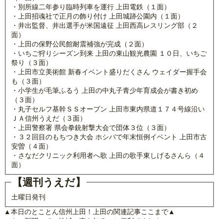
・別所線二年参り臨時列車を運行 上田電鉄（１面）
・上田招魂社で正月の飾り付け 上田城跡公園内（１面）
・井出監督、井出選手が米国遠征 上田西高レスリング部（２
面）
・上田の保野公民館耐震補強が完成（２面）
・いちご狩りシーズン到来 上田の東山観光農園 １０日、いちご
祭り（３面）
・上田市立美術館 新春イベント盛りだくさん ウェイダー握手会
も（３面）
・小学生が毛筆ふるう 上田の中丸子青少年育成会が書き初め
（３面）
・丸子セルフ基幹ＳＳオープン 上田市東内県道１７４号線沿い
ＪＡ信州うえだ（３面）
・上田警察署 県会拳銃射撃大会で団体３位（３面）
・３２回目のもちつき大会 ホシバで年末恒例イベント 上田市古
安曽（４面）
・さなだクリニック利用者へ歌 上田の歌手東しげるさんら（４
面）
【週刊うえだ】
土曜日発刊
▲本日のとことん信州上田！上田の関連記事ここまで▲