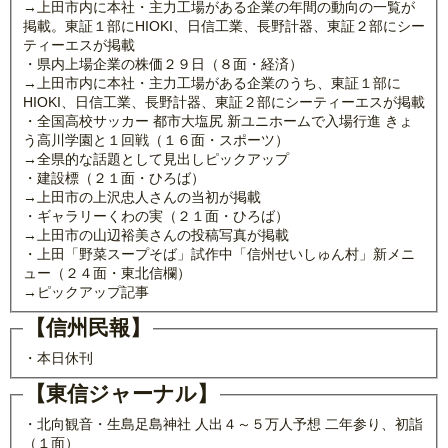
→上田市内に本社・主力工場がある企業の年間の動向の一覧が
掲載。東証１部にHIOKI、日信工業、長野計器、東証２部にシー
ティーエスが掲載
・県内上場企業の株価２９日（８面・経済）
→上田市内に本社・主力工場がある企業のうち、東証１部に
HIOKI、日信工業、長野計器、東証２部にシーティーエスが掲載
・全国高校サッカー 都市大塩尻 新ユニホームで入場行進 きょ
う高川学園と１回戦（１６面・スポーツ）
→全県的な話題として見出しピックアップ
・建設標（２１面・ひろば）
→上田市の上沢忠人さんの当初が掲載
・ギャラリーくわの実（２１面・ひろば）
→上田市の山辺裕美さんの投稿写真が掲載
・上田「野菜スープそば」試作中「信州せいしゅん村」新メニ
ュー（２４面・東北信欄）
→ピックアップ記事
【信州民報】
・本日休刊
【東信ジャーナル】
・北向観音・生島足島神社 人出４～５万人予想 二年参り、初詣
（１面）