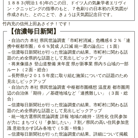
１８８３(明治１６)年のこの日、ドイツ人の気象学者エリヴィ
ン・クニッピングの指導のもと、７色刷りの日本初の天気図が
作成された、とのことで、きょうは天気図記念日です。
竹内充の信州上田あさイチ！です！
【信濃毎日新聞】
・自治の力 本社 県民世論調査「市町村消滅」危機感６２％「連
携中枢都市圏」６６％賛成 人口減 統一選の論点に（１面）
→信濃毎日新聞社が行った世論調査の結果。市町村に関わる話
題のため全県的な話題として見出しピックアップ
・将来像描き 登山道整備 来年度 県が新事業 県内５山域の一部
ルート（２面・総合）
→長野県が２０１５年度に取り組む施策についての話題のため
見出しピックアップ
・自治の力 本社 県民世論調査 中枢都市圏構想 温度差 都市圏周
辺の自治体「期待」／基礎地域など「連携難しい」（３面・総
合）
→信濃毎日新聞社が行った世論調査の結果。市町村に関わる話
題のため全県的な話題として見出しピックアップ
・統一地方選県民世論調査 詳報 地域の維持・活性化 住民参加
が力に まちづくり「参加したい」７割／県民の高い住民参加意
識 意欲生かす試み各地で（５面・特集）
→信濃毎日新聞社が行った世論調査の結果。詳細について掲載