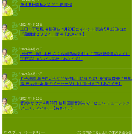
第４５回塩尻どんどこ祭 開催
2024年4月23日
上田市下塩尻 沓掛酒造 4月20日にイベント実施 5月12日には
「蔵開放２０２４」開催【あさイチ】
2024年4月21日
上田市手塚に本校 さくら国際高校 4月に宇都宮動物園の近くに
宇都宮キャンパス開校【あさイチ】
2024年4月18日
丸子地域 海戸自治会などが依田川に鯉のぼりを掲揚 能登半島地
震 被災地へ応援のメッセージも 5月18日まで【あさイチ】
2024年4月16日
音楽×サウナ 4月29日 信州国際音楽村で「ヒュバ ミュージック
フェスティバル」【あさイチ】
プライバシーポリシー
(C) 竹内みつると上田の未来を語る会
HOME