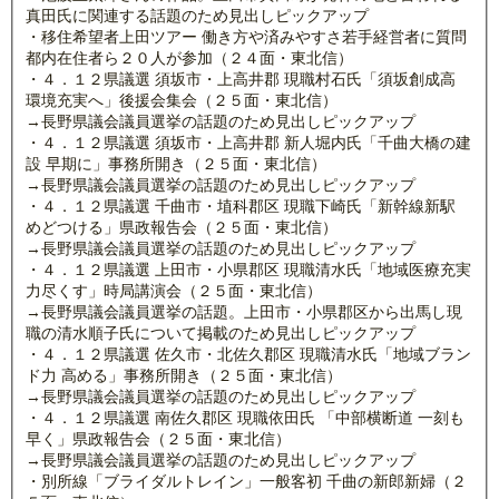
真田氏に関連する話題のため見出しピックアップ
・移住希望者上田ツアー 働き方や済みやすさ若手経営者に質問
都内在住者ら２０人が参加（２４面・東北信）
・４．１２県議選 須坂市・上高井郡 現職村石氏「須坂創成高
環境充実へ」後援会集会（２５面・東北信）
→長野県議会議員選挙の話題のため見出しピックアップ
・４．１２県議選 須坂市・上高井郡 新人堀内氏「千曲大橋の建
設 早期に」事務所開き（２５面・東北信）
→長野県議会議員選挙の話題のため見出しピックアップ
・４．１２県議選 千曲市・埴科郡区 現職下崎氏「新幹線新駅
めどつける」県政報告会（２５面・東北信）
→長野県議会議員選挙の話題のため見出しピックアップ
・４．１２県議選 上田市・小県郡区 現職清水氏「地域医療充実
力尽くす」時局講演会（２５面・東北信）
→長野県議会議員選挙の話題。上田市・小県郡区から出馬し現
職の清水順子氏について掲載のため見出しピックアップ
・４．１２県議選 佐久市・北佐久郡区 現職清水氏「地域ブラン
ド力 高める」事務所開き（２５面・東北信）
→長野県議会議員選挙の話題のため見出しピックアップ
・４．１２県議選 南佐久郡区 現職依田氏 「中部横断道 一刻も
早く」県政報告会（２５面・東北信）
→長野県議会議員選挙の話題のため見出しピックアップ
・別所線「ブライダルトレイン」一般客初 千曲の新郎新婦（２