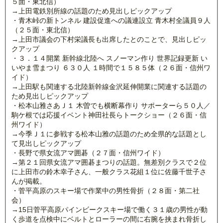
５面・東北信）
→上田電鉄別所線の話題のため見出しピックアップ
・青木峠の新トンネル 建設促進への議連設立 青木村全議員９人
（２５面・東北信）
→上田市議会の下村栄議長も出席したとのことで、見出しピッ
クアップ
・３．１４開業 新幹線北陸へ スノーマン作り 世界記録更新 い
いやま雪まつり ６３０人 １時間で１５８５体（２６面・信州ワ
イド）
→上田駅も関連する北陸新幹線金沢延伸開業に関連する話題の
ため見出しピックアップ
・松本山雅さあＪ１ 木曽でも横断幕作り サポーターら５０人／
駒ケ根では応援イベント神田社長らトークショー（２６面・信
州ワイド）
→今季Ｊ１に参戦する松本山雅の話題のため全県的な話題とし
て見出しピックアップ
・長野で県女流アマ囲碁（２７面・信州ワイド）
→第２１回県女流アマ囲碁まつりの話題。無差別クラスで２位
に上田市の鈴木幸子さん、一般クラス花組１位に佐藤千世子さ
んが掲載。
・菅平高原のスキー場で作業中の男性骨折（２８面・第二社
会）
→15日菅平高原パインビークスキー場で働く３１歳の男性が動
く歩道を点検中にベルトとローラーの間に右腕を挟まれ骨折し