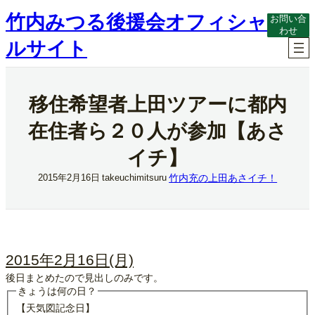
内
竹内みつる後援会オフィシャ
お問い合
容
わせ
を
ルサイト
ス
キ
ッ
プ
移住希望者上田ツアーに都内
在住者ら２０人が参加【あさ
イチ】
竹内充の上田あさイチ！
2015年2月16日
takeuchimitsuru
2015年2月16日(月)
後日まとめたので見出しのみです。
きょうは何の日？
【天気図記念日】