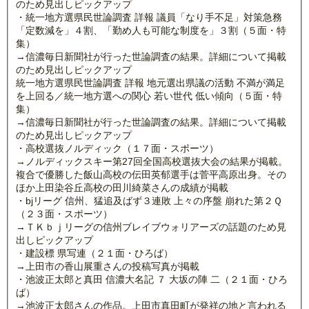
のため見出しピックアップ
・統一地方選県民世論調査 詳報 議員「なり手不足」対策急務
「定数減を」４割、「勤め人も可能な制度を」３割（５面・特
集）
→信濃毎日新聞社が行った世論調査の結果。詳細について掲載
のため見出しピックアップ
統一地方選県民世論調査 詳報 地元選出県議の活動 不満が満足
を上回る／統一地方選への関心 若い世代 低い傾向（５面・特
集）
→信濃毎日新聞社が行った世論調査の結果。詳細について掲載
のため見出しピックアップ
・高校選抜ノルディック（１７面・スポーツ）
→ノルディックスキー第27回全国高校選抜大会の結果が掲載。
複合で優勝した飯山高校の伝田英郁選手は菅平高原出身。その
ほか上田染谷丘高校の田川綺菜さんの成績が掲載
・bjリーグ 信州、猛追及ばず３連敗 上々の序盤 崩れた第２Ｑ
（２３面・スポーツ）
→ＴＫｂｊリーグの信州ブレイブウォリアーズの話題のため見
出しピックアップ
・建設標 県写連（２１面・ひろば）
→上田市の香山展重さんの投稿写真が掲載
・池波正太郎と真田 信濃大名記 ７ 大坂の陣 二（２１面・ひろ
ば）
→池波正太郎さんの作品。上田市真田町が発祥の地と言われる