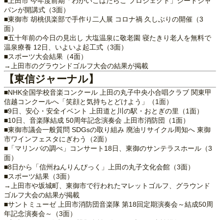
■上田市 今年度前期「わかいこはたらこ プロジェクト」シードジャ
パンが開講式（3面）
■東御市 胡桃倶楽部で手作り二人展 コロナ禍 久しぶりの開催（3
面）
■五十年前の今日の見出し 大塩温泉に敬老園 寝たきり老人を無料で
温泉療養 12日、いよいよ起工式（3面）
■スポーツ大会結果（4面）
→上田市のグラウンドゴルフ大会の結果が掲載
【東信ジャーナル】
■NHK全国学校音楽コンクール 上田の丸子中央小合唱クラブ 関東甲
信越コンクールへ「笑顔と気持ちとどけよう」（1面）
■9日、安心・安全イベント 上田道と川の駅・おとぎの里（1面）
■10日、音楽隊結成 50周年記念演奏会 上田市消防団（1面）
■東御市議会一般質問 SDGsの取り組み 廃油リサイクル周知へ 東御
市ワインフェスタにぎわう（2面）
■「マリンバの調べ」コンサート18日、東御のサンテラスホール（3
面）
■8日から「信州ねんりんぴっく」上田の丸子文化会館（3面）
■スポーツ結果（3面）
→上田市や坂城町、東御市で行われたマレットゴルフ、グラウンド
ゴルフ大会の結果が掲載
■サントミューゼ 上田市消防団音楽隊 第18回定期演奏会～結成50周
年記念演奏会～（3面）