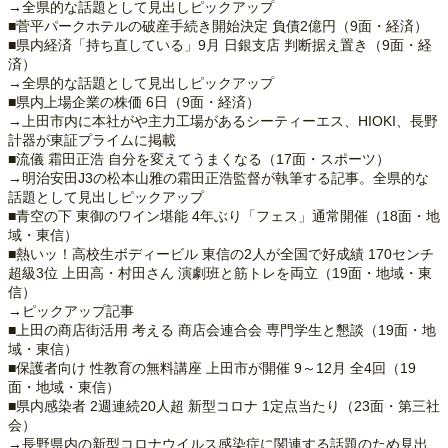
→全県的な話題として見出しピックアップ
■菅平パークホテルの破産手続き開始決定 負債2億円（9面・経済）
■県内経済「持ち直している」9月 日銀支店 判断据え置き（9面・経
済）
→全県的な話題として見出しピックアップ
■県内上場企業の株価 6日（9面・経済）
→上田市内に本社がや主力工場があるシーティーエス、HIOKI、長野
計器が東証プライムに掲載
■流儀 霜田正浩 自分を変えてうまくなる（17面・スポーツ）
→明治安田J3の松本山雅の霜田正浩監督が執筆する記事。全県的な
話題として見出しピックアップ
■青空の下 東御のワイン堪能 4年ぶり「フェス」通常開催（18面・地
域・東信）
■熱いッ！高校生ボディービル 東信の2人が全国で好成績 170センチ
超級3位 上田高・村田さん 演劇班と筋トレを両立（19面・地域・東
信）
→ピックアップ記事
■上田の商店街活用 考える 商店会連合会 専門学生と懇談（19面・地
域・東信）
■保護者向け 性教育の無料講座 上田市が開催 9～12月 全4回（19
面・地域・東信）
■県内感染者 2週連続20人超 新型コロナ 1定点当たり（23面・第三社
会）
→長野県内の新型コロナウイルス感染症に関連する話題のため見出