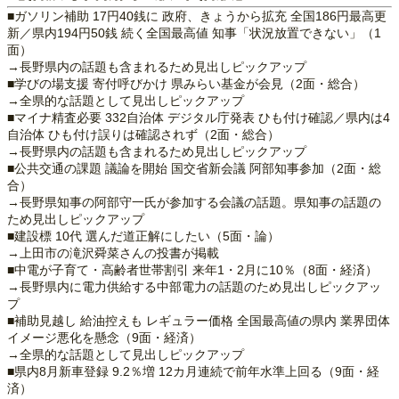
■ガソリン補助 17円40銭に 政府、きょうから拡充 全国186円最高更
新／県内194円50銭 続く全国最高値 知事「状況放置できない」（1
面）
→長野県内の話題も含まれるため見出しピックアップ
■学びの場支援 寄付呼びかけ 県みらい基金が会見（2面・総合）
→全県的な話題として見出しピックアップ
■マイナ精査必要 332自治体 デジタル庁発表 ひも付け確認／県内は4
自治体 ひも付け誤りは確認されず（2面・総合）
→長野県内の話題も含まれるため見出しピックアップ
■公共交通の課題 議論を開始 国交省新会議 阿部知事参加（2面・総
合）
→長野県知事の阿部守一氏が参加する会議の話題。県知事の話題の
ため見出しピックアップ
■建設標 10代 選んだ道正解にしたい（5面・論）
→上田市の滝沢舜菜さんの投書が掲載
■中電が子育て・高齢者世帯割引 来年1・2月に10％（8面・経済）
→長野県内に電力供給する中部電力の話題のため見出しピックアッ
プ
■補助見越し 給油控えも レギュラー価格 全国最高値の県内 業界団体
イメージ悪化を懸念（9面・経済）
→全県的な話題として見出しピックアップ
■県内8月新車登録 9.2％増 12カ月連続で前年水準上回る（9面・経
済）