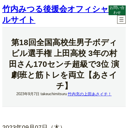
内
竹内みつる後援会オフィシャ
お問い合
容
わせ
を
ルサイト
ス
キ
ッ
プ
第18回全国高校生男子ボディ
ビル選手権 上田高校 3年の村
田さん170センチ超級で3位 演
劇班と筋トレを両立【あさイ
チ】
竹内充の上田あさイチ！
2023年9月7日
takeuchimitsuru
2023年09月07日（木）