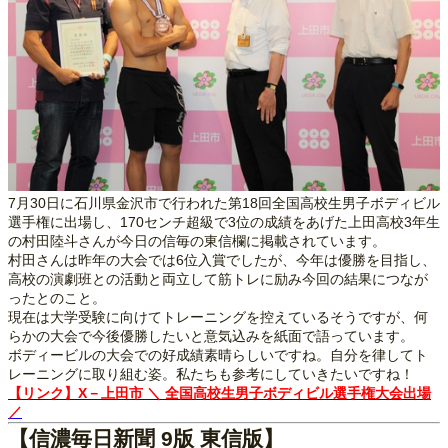
7月30日に石川県金沢市で行われた第18回全国高校生男子ボディビル
選手権に出場し、170センチ超級で3位の成績をあげた上田高校3年生
の村田陸斗さんが今日の信毎の東信欄に掲載されています。
村田さんは昨年の大会では6位入賞でしたが、今年は優勝を目指し、
高校の演劇班との活動と両立して筋トレに励み今回の結果につなが
ったとのこと。
現在は大学受験に向けてトレーニングを控えているそうですが、何
らかの大会で今後優勝したいと意気込みを紙面で語っています。
ボディービルの大会での好成績素晴らしいですね。自分を律してト
レーニングに取り組む姿。私たちも参考にしていきたいですね！
【リンク】X－上田市 ＼ 全国高校生男子ボディビル選手権大会出場
／
【信濃毎日新聞 9版 東信版】