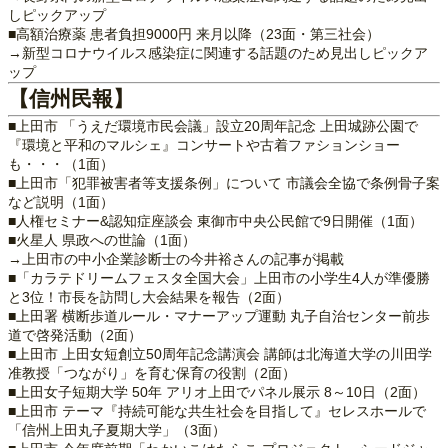
しピックアップ
■高額治療薬 患者負担9000円 来月以降（23面・第三社会）
→新型コロナウイルス感染症に関連する話題のため見出しピックア
ップ
【信州民報】
■上田市 「うえだ環境市民会議」設立20周年記念 上田城跡公園で
『環境と平和のマルシェ』コンサートや古着ファションショー
も・・・（1面）
■上田市「犯罪被害者等支援条例」について 市議会全協で条例骨子案
など説明（1面）
■人権セミナー&認知症座談会 東御市中央公民館で9日開催（1面）
■火星人 県政への世論（1面）
→上田市の中小企業診断士の今井裕さんの記事が掲載
■「カラテドリームフェスタ全国大会」上田市の小学生4人が準優勝
と3位！市長を訪問し大会結果を報告（2面）
■上田署 横断歩道ルール・マナーアップ運動 丸子自治センター前歩
道で啓発活動（2面）
■上田市 上田女短創立50周年記念講演会 講師は北海道大学の川田学
准教授「つながり」を育む保育の役割（2面）
■上田女子短期大学 50年 アリオ上田でパネル展示 8～10日（2面）
■上田市 テーマ『持続可能な共生社会を目指して』セレスホールで
「信州上田丸子夏期大学」（3面）