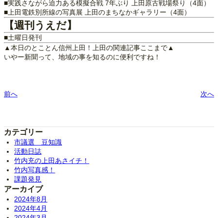
■実践さながら迫力ある模擬合戦 7年ぶり 上田原古戦場祭り（4面）
■上田電鉄別所線の写真展 上田のまちなかギャラリー（4面）
【週刊うえだ】
■土曜日発刊
▲本日のとことん信州上田！上田の関連記事ここまで▲
いやー新聞って、地域の事を知るのに便利ですね！
前へ
次へ
カテゴリー
市議選 豆知識
活動日誌
竹内充の上田あさイチ！
竹内写真感！
課題発見
アーカイブ
2024年8月
2024年4月
2024年3月