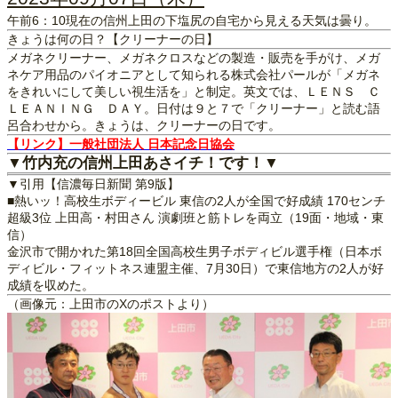
午前6：10現在の信州上田の下塩尻の自宅から見える天気は曇り。
きょうは何の日？【クリーナーの日】
メガネクリーナー、メガネクロスなどの製造・販売を手がけ、メガ
ネケア用品のパイオニアとして知られる株式会社パールが「メガネ
をきれいにして美しい視生活を」と制定。英文では、ＬＥＮＳ Ｃ
ＬＥＡＮＩＮＧ ＤＡＹ。日付は９と７で「クリーナー」と読む語
呂合わせから。きょうは、クリーナーの日です。
【リンク】一般社団法人 日本記念日協会
▼竹内充の信州上田あさイチ！です！▼
▼引用【信濃毎日新聞 第9版】
■熱いッ！高校生ボディービル 東信の2人が全国で好成績 170センチ
超級3位 上田高・村田さん 演劇班と筋トレを両立（19面・地域・東
信）
金沢市で開かれた第18回全国高校生男子ボディビル選手権（日本ボ
ディビル・フィットネス連盟主催、7月30日）で東信地方の2人が好
成績を収めた。
（画像元：上田市のXのポストより）