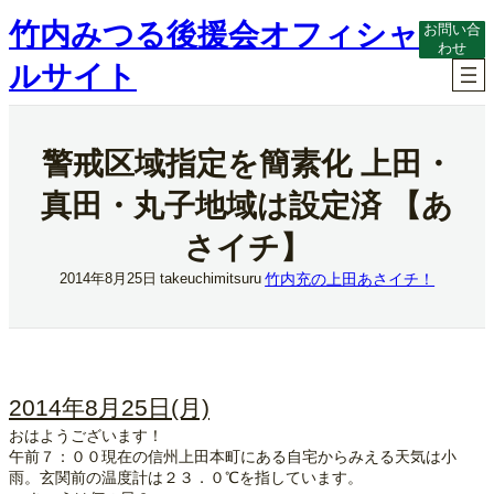
内
竹内みつる後援会オフィシャ
お問い合
容
わせ
を
ルサイト
ス
キ
ッ
プ
警戒区域指定を簡素化 上田・
真田・丸子地域は設定済 【あ
さイチ】
竹内充の上田あさイチ！
2014年8月25日
takeuchimitsuru
2014年8月25日(月)
おはようございます！
午前７：００現在の信州上田本町にある自宅からみえる天気は小
雨。玄関前の温度計は２３．０℃を指しています。