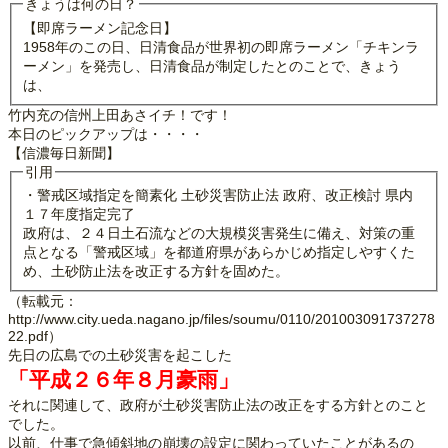
きょうは何の日？
【即席ラーメン記念日】
1958年のこの日、日清食品が世界初の即席ラーメン「チキンラ
ーメン」を発売し、日清食品が制定したとのことで、きょう
は、
竹内充の信州上田あさイチ！です！
本日のピックアップは・・・・
【信濃毎日新聞】
引用
・警戒区域指定を簡素化 土砂災害防止法 政府、改正検討 県内
１７年度指定完了
政府は、２４日土石流などの大規模災害発生に備え、対策の重
点となる「警戒区域」を都道府県があらかじめ指定しやすくた
め、土砂防止法を改正する方針を固めた。
（転載元：
http://www.city.ueda.nagano.jp/files/soumu/0110/201003091737278
22.pdf）
先日の広島での土砂災害を起こした
「平成２６年８月豪雨」
それに関連して、政府が土砂災害防止法の改正をする方針とのこと
でした。
以前、仕事で急傾斜地の崩壊の設定に関わっていたことがあるの