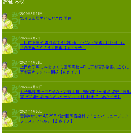
お知らせ
2024年8月11日
第４５回塩尻どんどこ祭 開催
2024年4月23日
上田市下塩尻 沓掛酒造 4月20日にイベント実施 5月12日には
「蔵開放２０２４」開催【あさイチ】
2024年4月21日
上田市手塚に本校 さくら国際高校 4月に宇都宮動物園の近くに
宇都宮キャンパス開校【あさイチ】
2024年4月18日
丸子地域 海戸自治会などが依田川に鯉のぼりを掲揚 能登半島地
震 被災地へ応援のメッセージも 5月18日まで【あさイチ】
2024年4月16日
音楽×サウナ 4月29日 信州国際音楽村で「ヒュバ ミュージック
フェスティバル」【あさイチ】