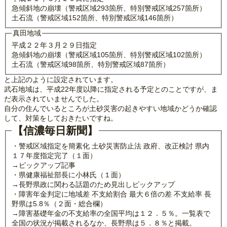
急傾斜地の崩壊（警戒区域293箇所、特別警戒区域257箇所）
土石流（警戒区域152箇所、特別警戒区域146箇所）
真田地域
平成２２年３月２９日指定
急傾斜地の崩壊（警戒区域105箇所、特別警戒区域102箇所）
土石流（警戒区域98箇所、特別警戒区域87箇所）
と上記のように設定されています。
武石地域は、平成22年度以降に指定される予定とのことですが、ま
だ表示されていませんでした。
自分の住んでいるところが土砂災害の起きやすい地域かどうか確認
して、対策をしておきたいですね。
【信濃毎日新聞】
・警戒区域指定を簡素化 土砂災害防止法 政府、改正検討 県内
１７年度指定完了（１面）
→ピックアップ記事
・県健康福祉部長に小林氏（１面）
→長野県政に関わる話題のため見出しピックアップ
・障害年金判定に地域差 不支給割合 最大６倍の差 不支給率 長
野県は5.8％（２面・総合欄）
→障害基礎年金の不支給率の全国平均は１２．５％。一覧表で
全国の状況が掲載されるなか、長野県は５．８％と掲載。