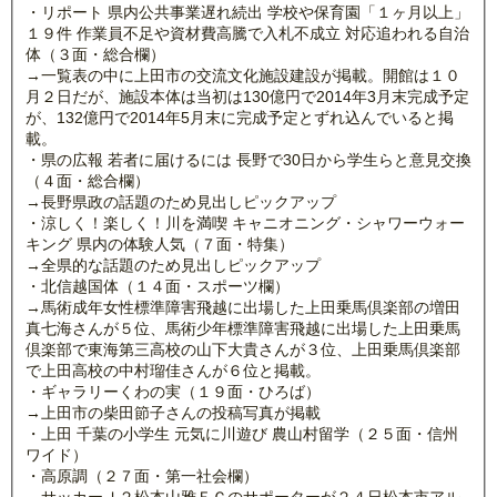
・リポート 県内公共事業遅れ続出 学校や保育園「１ヶ月以上」
１９件 作業員不足や資材費高騰で入札不成立 対応追われる自治
体（３面・総合欄）
→一覧表の中に上田市の交流文化施設建設が掲載。開館は１０
月２日だが、施設本体は当初は130億円で2014年3月末完成予定
が、132億円で2014年5月末に完成予定とずれ込んでいると掲
載。
・県の広報 若者に届けるには 長野で30日から学生らと意見交換
（４面・総合欄）
→長野県政の話題のため見出しピックアップ
・涼しく！楽しく！川を満喫 キャニオニング・シャワーウォー
キング 県内の体験人気（７面・特集）
→全県的な話題のため見出しピックアップ
・北信越国体（１４面・スポーツ欄）
→馬術成年女性標準障害飛越に出場した上田乗馬倶楽部の増田
真七海さんが５位、馬術少年標準障害飛越に出場した上田乗馬
倶楽部で東海第三高校の山下大貴さんが３位、上田乗馬倶楽部
で上田高校の中村瑠佳さんが６位と掲載。
・ギャラリーくわの実（１９面・ひろば）
→上田市の柴田節子さんの投稿写真が掲載
・上田 千葉の小学生 元気に川遊び 農山村留学（２５面・信州
ワイド）
・高原調（２７面・第一社会欄）
→サッカーＪ２松本山雅ＦＣのサポーターが２４日松本市アル