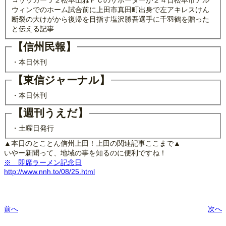
ウィンでのホーム試合前に上田市真田町出身で左アキレスけん
断裂の大けがから復帰を目指す塩沢勝吾選手に千羽鶴を贈った
と伝える記事
【信州民報】
・本日休刊
【東信ジャーナル】
・本日休刊
【週刊うえだ】
・土曜日発行
▲本日のとことん信州上田！上田の関連記事ここまで▲
いやー新聞って、地域の事を知るのに便利ですね！
※ 即席ラーメン記念日
http://www.nnh.to/08/25.html
前へ
次へ