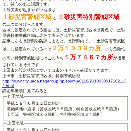
で、関心のある話題です。
土砂災害が起きやすい地域は
土砂災害警戒区域
土砂災害特別警戒区域
と
の二つに分けられます。
区域に設定されている図面には、土砂災害警戒区域は黄色で、土砂
災害特別警戒区域は赤色で表示されています。
記事にある長野県砂防課によると、長野県内で、「土砂災害警戒区
２万１３３９カ所
域」に指定されているのは
。より危険性
１万７４６７カ所
の高い特別警戒区域にはこのうち
が指定
されているそうです。
上田市の設定状況については市のＨＰから確認ができます。
上田市 土砂災害警戒区域、特別警戒区域
http://www.city.ueda.nagano.jp/hp/soumu/0110/2010030917102113
2.html
設定年度順に見てみると
丸子地域
平成１８年６月１２日に指定
急傾斜地の崩壊（警戒区域６８箇所、特別警戒区域６５箇所）
土石流（警戒区域８６箇所、特別警戒区域８４箇所）
上田地域
平成２１年３月１６日に指定