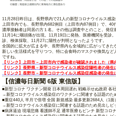
11月28日昨日は、長野県内で21人の新型コロナウイルス感
上田市内でも、長野県内682例目（上田市内87例目）で、4
濃厚接触者は同居の方１名。その他は調査中とのこと。発症
11月14に咽頭痛が出現。11月19日に発熱、医療機関を受診
診、検体採取、11月27に陽性が判明となったようです。
全国的に拡大が広まる中、長野県内も全域的に広がってきた
新しい生活様式を守りつつ、特に会食時のマスクや換気など
ですね。
【リンク】上田市－上田市内で感染者が確認されました（県内6
【リンク】長野県－新型コロナウイルス感染症陽性者の発生につ
【リンク】長野市－新型コロナウイルス感染症感染者の発生につ
【信濃毎日新聞 6版 東信版】
■新型コロナ ワクチン開発 日本周回遅れ 戦略示せぬ政府 各
→新型コロナウイルス感染症のワクチンに関連する話題のた
■重症440人 半月で倍増 全国 新規感染 最多更新2684人（1面
→新型コロナウイルス感染症に関連する話題のため見出しピ
■病床逼迫 現場悲痛 看護師不足 通常医療もピンチ 新型コロ