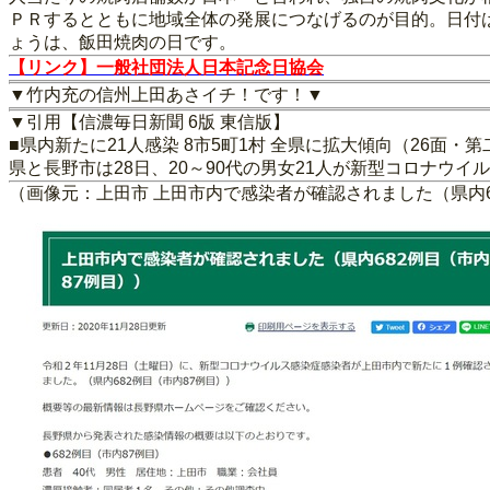
ＰＲするとともに地域全体の発展につなげるのが目的。日付
ょうは、飯田焼肉の日です。
【リンク】一般社団法人日本記念日協会
▼竹内充の信州上田あさイチ！です！▼
▼引用【信濃毎日新聞 6版 東信版】
■県内新たに21人感染 8市5町1村 全県に拡大傾向（26面・
県と長野市は28日、20～90代の男女21人が新型コロナウイ
（画像元：上田市 上田市内で感染者が確認されました（県内6