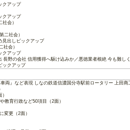
ックアップ
ックアップ
第二社会）
・第二社会）
め見出しピックアップ
第二社会）
ックアップ
 長野の会社 信用獲得へ駆け込みか／悪徳業者根絶 今も難しく
ピックアップ
車両』など表現 しなの鉄道信濃国分寺駅前ロータリー 上田商
）
面）
策や教育行政など50項目（2面）
両に変更（2面）