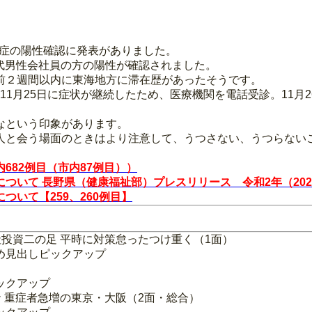
染症の陽性確認に発表がありました。
0代男性会社員の方の陽性が確認されました。
前２週間以内に東海地方に滞在歴があったそうです。
。11月25日に症状が継続したため、医療機関を電話受診。11月
なという印象があります。
人と会う場面のときはより注意して、うつさない、うつらない
82例目（市内87例目））
いて 長野県（健康福祉部）プレスリリース 令和2年（2020
いて【259、260例目】
社投資二の足 平時に対策怠ったつけ重く（1面）
め見出しピックアップ
）
ックアップ
ナ 重症者急増の東京・大阪（2面・総合）