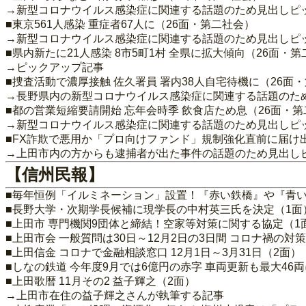
→新型コロナウイルス感染症に関連する話題のため見出しピ
■東京561人感染 重症者67人に（26面・第二社会）
→新型コロナウイルス感染症に関連する話題のため見出しピ
■県内新たに21人感染 8市5町1村 全県に拡大傾向（26面・
→ピックアップ記事
■捜査活動で濃厚接触 佐久署員 署内38人自宅待機に（26面
→長野県内の新型コロナウイルス感染症に関連する話題のた
■都の営業短縮要請開始 忘年会時季 飲食店ため息（26面・
→新型コロナウイルス感染症に関連する話題のため見出しピ
■FX詐欺で悪用か「プロ向けファンド」規制強化直前に届け出
→上田市内の方からも逮捕者が出た事件の話題のため見出し
【信州民報】
■毎年恒例「イルミネーション」設置！『赤い鉄橋』や『青い
■長野大学・次期学長候補に現学長の中村英三氏を決定（1面
■上田市 専門機関9団体と締結！空家等対策に関する協定（1
■上田市会 一般質問は30日～12月2日の3日間 コロナ禍の対
■上田信金 コロナで金融相談窓口 12月1日～3月31日（2面）
■しなの鉄道 今年度9月では6億円の赤字 車両更新も最大46
■上田歌暦 11月その2 益子輝之（2面）
→上田市在住の益子輝之さんが執筆する記事