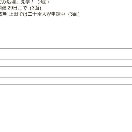
ごみ処理」見学！（3面）
催 29日まで（3面）
表明 上田では二十余人が申請中（3面）