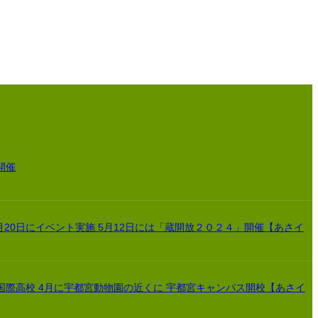
開催
月20日にイベント実施 5月12日には「蔵開放２０２４」開催【あさイ
国際高校 4月に宇都宮動物園の近くに 宇都宮キャンパス開校【あさイ