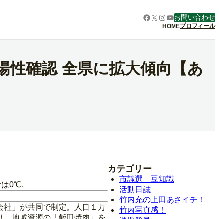
Facebook
X
Instagram
YouTube
お問い合わせ
プロフィール
HOME
陽性確認 全県に拡大傾向【あ
カテゴリー
市議選 豆知識
は0℃。
活動日誌
竹内充の上田あさイチ！
会社」が共同で制定。人口１万
竹内写真感！
り、地域資源の「飯田焼肉」を