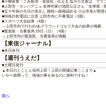
■小柳産業「ごみ処理・資源化」伝える 塩川小児童は「プラ
■上田市・カンパアニュ 友禅作家の池田公正さん「友禅展」開
■五十年前の今日の見出し 挑戦へ移籍認める 小山市長が態度
■特殊詐欺電話に注意 上田市内に不審電話（3面）
■スポーツ大会結果（4面）
→上田市内で行われtあグラウンドゴルフ大会の結果が掲載
■緊急医・当番薬局 29日（日）（4面）
→上田市内の緊急医、当番薬局が掲載
【東信ジャーナル】
■本日休刊
【週刊うえだ】
■土曜日発刊
▲本日のとことん信州上田！上田の関連記事ここまで▲
いやー新聞って、地域の事を知るのに便利ですね！
前へ