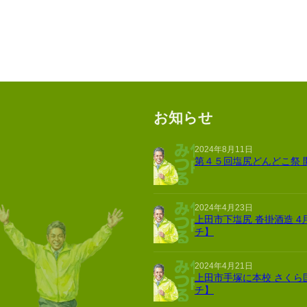
お知らせ
2024年8月11日
第４５回塩尻どんどこ祭 
2024年4月23日
上田市下塩尻 沓掛酒造 4
チ】
2024年4月21日
上田市手塚に本校 さくら
チ】