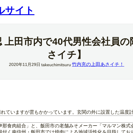
ルサイト
認 上田市内で40代男性会社員の
さイチ】
竹内充の上田あさイチ！
2020年11月29日
takeuchimitsuru
晴れていますが雲もかかっています。玄関の外に設置した温度計
伊那食肉組合」と、飯田市の老舗みそメーカー「マルマン株式
根付く南信州・飯田市では焼肉による地域活性化を目指してお