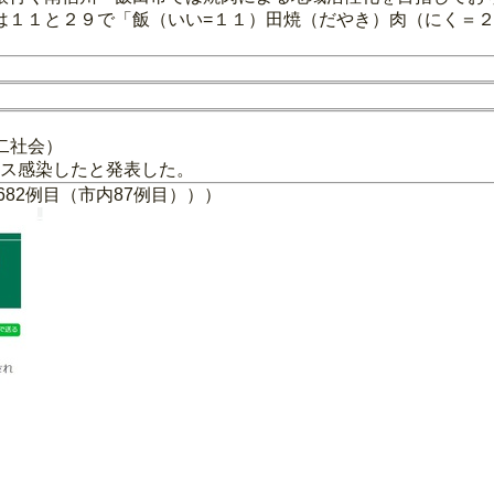
は１１と２９で「飯（いい=１１）田焼（だやき）肉（にく＝
第二社会）
ルス感染したと発表した。
82例目（市内87例目）））