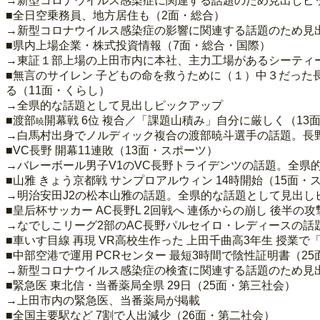
→新型コロナウイルス感染症に関連する話題のため見出しピ
■全日空乗務員、地方居住も（2面・総合）
→新型コロナウイルス感染症の影響に関連する話題のため見
■県内上場企業・株式投資情報（7面・総合・国際）
→東証１部上場の上田市内に本社、主力工場があるシーティー
■無言のサイレン 子どもの命を救うために（１）中３だった
る（11面・くらし）
→全県的な話題として見出しピックアップ
■渡部
開幕戦 6位 複合／「課題山積み」自分に厳しく（13
暁
→白馬村出身でノルディック複合の渡部暁斗選手の話題。長
■VC長野 開幕11連敗（13面・スポーツ）
→バレーボール男子V1のVC長野トライデンツの話題。全県
■山雅 きょう京都戦 サンプロアルウィン 14時開始（15面・
→明治安田J2の松本山雅の話題。全県的な話題として見出し
■皇后杯サッカー AC長野L 2回戦へ 連係からの崩し 後半の
→なでしこリーグ2部のAC長野パルセイロ・レディースの話
■車いす目線 再現 VR高校生作った 上田千曲高3年生 授業
■中部空港で運用 PCRセンター 最短3時間で陰性証明書（2
→新型コロナウイルス感染症の検査に関連する話題のため見
■緊急医 東北信・当番薬局全県 29日（25面・第三社会）
→上田市内の緊急医、当番薬局が掲載
■全国主要駅など 7割で人出減少（26面・第二社会）