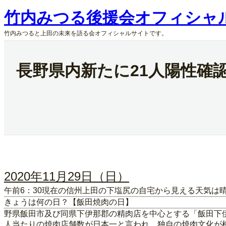
内
竹内みつる後援会オフィシャ
容
を
竹内みつると上田の未来を語る会オフィシャルサイトです。
ス
キ
ッ
長野県内新たに21人陽性確
プ
2020年11月29日（日）
午前6：30現在の信州上田の下塩尻の自宅から見える天気は
きょうは何の日？【飯田焼肉の日】
野県飯田市及び同県下伊那郡の精肉店を中心とする「飯田下
人当たりの焼肉店舗数が日本一と言われ、独自の焼肉文化が