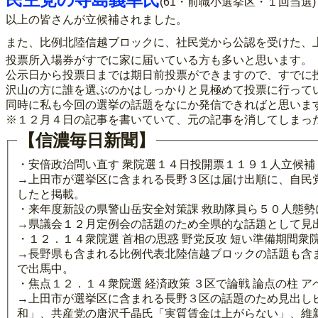
(61・前職小選挙区・１回当選)
以上の皆さんが立候補されました。
また、比例北陸信越ブロックに、社民党から公認を受けた、
投票所入場券がすでに家に届いている方も多いと思います。
公示日から投票日までは期日前投票ができますので、すでに
沢山の方に誰を選ぶのかはしっかりと見極めて投票に行って
同時に私も今回の選挙の話題をなにか発信できればと思いま
※１２月４日の記事を書いていて、元の記事を消してしまっ
【信濃毎日新聞】
・安倍政治問い直す 衆院選１４日投開票１１９１人立候補
→上田市が選挙区に含まれる長野３区は届け出順に、自民
したと掲載。
・来年度新設の県警山岳安全対策課 救助隊員ら５０人態勢
→県議会１２月定例会の話題のため全県的な話題として見
・１２．１４衆院選 首相の思惑 野党反攻 短い準備期間
→長野県も含まれる比例代表北陸信越ブロックの話題も含
で出馬中。
・焦点１２．１４衆院選 経済政策 ３区で論戦 論点の柱 
→上田市が選挙区に含まれる長野３区の話題のため見出し
和」、共産党の唐沢千晶氏「実質賃金は上がらない」、維