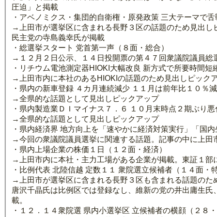
圧迫」と掲載
・アベノミクス・集団的自衛権・原発政策 三大テーマで舌
→上田市が選挙区に含まれる長野３区の話題のため見出し
民主党の寺島義幸氏が掲載
・総選挙スタート 党首第一声（８面・総合）
→１２月２日公示、１４日投開票の第４７回衆議院議員総
・リチウム電池測定器HIOKI大幅改良 新方式で所要時間
→上田市内に本社のあるHIOKIの話題のため見出しピック
・県内の新車登録 ４カ月連続減少 １１月は前年比１０％
→全県的な話題として見出しピックアップ
・県内製造業ＤＩマイナス７．６ １０月末時点２期ぶり悪
→全県的な話題として見出しピックアップ
・県内経済界 地方向上を「速やかに経済対策実行」「国
→今回の衆議院議員選挙に関連する話題。記事の中に上田
・県内上場企業の株価１日（１２面・経済）
→上田市内に本社・主力工場がある企業が掲載。東証１部に
・比例代表 北陸信越 定数１１ 衆院選立候補者（１４面・
→上田市が選挙区に含まれる長野３区も含まれる話題のた
唐沢千晶氏は比例区では登録なし、維新の党の井出庸生氏
載。
・１２．１４衆院選 県内小選挙区 立候補者の横顔（２８