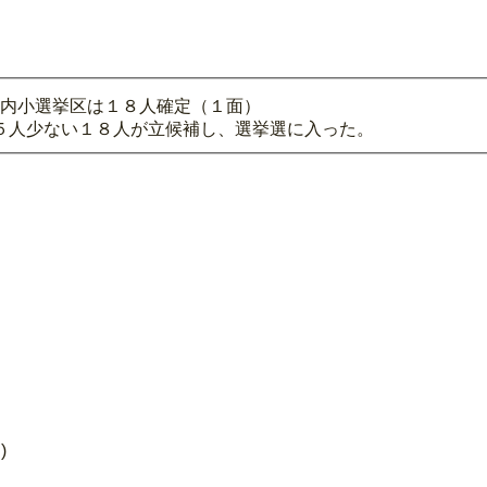
県内小選挙区は１８人確定（１面）
５人少ない１８人が立候補し、選挙選に入った。
)