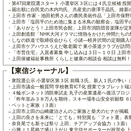
・第47回衆院選スタート 小選挙区３区には４氏立候補 投
→届出順に自民党の木内均氏、共産党の唐澤千晶氏、維新
・上田市 作家・池田初男さんの農民美術作品「上田市保野
・上田市「塩田平のため池に集まる水鳥の観察会」塩田平
・「ありがとう！上田市民会館」上田市消防団音楽隊が定
・上田創造館「NHK大河ドラマに情熱をかけた仲間たちの
・しなの鉄道で取締役会ひらく 小諸―軽井沢間の定期購入
・上田市ケアハウスうえだ敬老園で 東小茶道クラブが訪問
・「市営住宅」入居者募集 申し込みは３日～１０日 上田
・上田保健福祉事務所 くらしと健康の相談会 相談は無料
【東信ジャーナル】
・衆院選公示 小選挙区第３区 前職３氏、新人１氏の争い
・上田市議会一般質問 学校教育ICT化 授業でタブレット
・４輪ボンネット消防車試走 丸子の産業遺産へ復活プロジ
・「昨年並み３８万人を期待」スキー場冬山安全祈願祭 ６
・ペットと家族（３面）
→上田市上田の山崎建治さんのご家族と柴犬のヒナが掲載
・上田の良さを未来に「とても」特別賞も「フォト選」表
・奈良尾でも新そば祭り 上田、チアアップ会協力（３面）
・山雅Ｊ１昇格で盛り上がり 東北信サポーターが祝賀会 