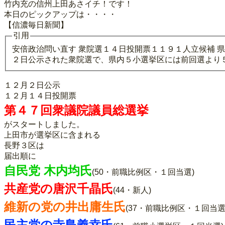
竹内充の信州上田あさイチ！です！
本日のピックアップは・・・・
【信濃毎日新聞】
引用
安倍政治問い直す 衆院選１４日投開票１１９１人立候補 
２日公示された衆院選で、県内５小選挙区には前回選より
１２月２日公示
１２月１４日投開票
第４７回衆議院議員総選挙
がスタートしました。
上田市が選挙区に含まれる
長野３区は
届出順に
自民党 木内均氏
(50・前職比例区・１回当選)
共産党の唐沢千晶氏
(44・新人)
維新の党の井出庸生氏
(37・前職比例区・１回当選
民主党の寺島義幸氏