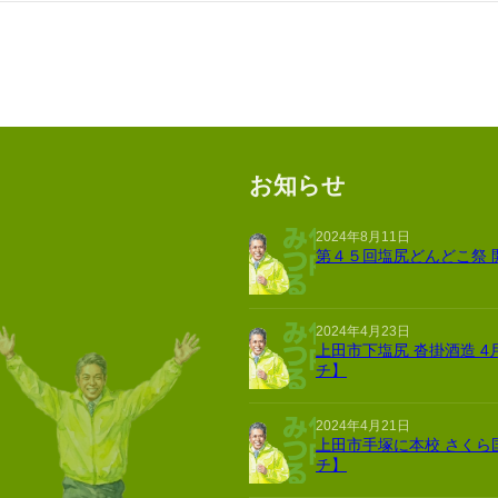
お知らせ
2024年8月11日
第４５回塩尻どんどこ祭 
2024年4月23日
上田市下塩尻 沓掛酒造 4
チ】
2024年4月21日
上田市手塚に本校 さくら
チ】