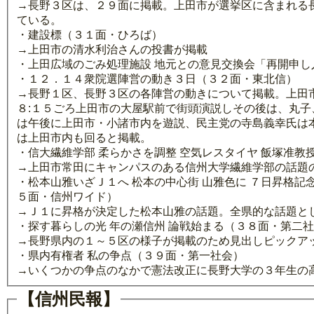
→長野３区は、２９面に掲載。上田市が選挙区に含まれる
ている。
・建設標（３１面・ひろば）
→上田市の清水利治さんの投書が掲載
・上田広域のごみ処理施設 地元との意見交換会「再開申
・１２．１４衆院選陣営の動き３日（３２面・東北信）
→長野１区、長野３区の各陣営の動きについて掲載。上田
８:１５ごろ上田市の大屋駅前で街頭演説しその後は、丸
は午後に上田市・小諸市内を遊説、民主党の寺島義幸氏は
は上田市内も回ると掲載。
・信大繊維学部 柔らかさを調整 空気レスタイヤ 飯塚准教
→上田市常田にキャンパスのある信州大学繊維学部の話題
・松本山雅いざＪ１へ 松本の中心街 山雅色に ７日昇格記
５面・信州ワイド）
→Ｊ１に昇格が決定した松本山雅の話題。全県的な話題と
・探す暮らしの光 年の瀬信州 論戦始まる（３８面・第二
→長野県内の１～５区の様子が掲載のため見出しピックア
・県内有権者 私の争点（３９面・第一社会）
→いくつかの争点のなかで憲法改正に長野大学の３年生の
【信州民報】