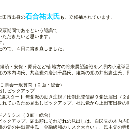
石合祐太氏
上田市出身の
も、立候補されています。
投票期間であるという認識で
いただきたいと思います。
す。
たので、４日に書き直しました。
 経済・安保・原発など軸 地方の将来展望論戦を／県内小選挙
党の木内均氏、共産党の唐沢千晶氏、維新の党の井出庸生氏、
に 県会一般質問（２面・総合）
出しピックアップ
衆院選スタート 無党派の動き注視／比例北陸信越９党は届出（２
まれているため見出しピックアップ。社民党から上田市出身の
アベノミクス（３面・総合）
ピックアップ、届出順にそれぞれの見出しは、自民党の木内均
新の党の井出庸生氏「金融緩和のリスク大きい」、民主党の寺