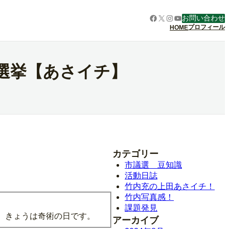
Facebook
X
Instagram
YouTube
お問い合わせ
プロフィール
HOME
選挙【あさイチ】
カテゴリー
市議選 豆知識
活動日誌
竹内充の上田あさイチ！
竹内写真感！
課題発見
で、きょうは奇術の日です。
アーカイブ