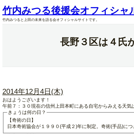
内
竹内みつる後援会オフィシャ
容
を
竹内みつると上田の未来を語る会オフィシャルサイトです。
ス
キ
ッ
長野３区は４氏
プ
2014年12月4日(木)
おはようございます！
午前７：３０現在の信州上田本町にある自宅からみえる天気
きょうは何の日？
【奇術の日】
日本奇術協会が１９９０(平成２)年に制定。奇術(手品)につ