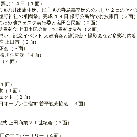
開票は１４日（１面）
の党の井出庸生氏、民主党の寺島義幸氏の公示した２日のそれ
塩野神社の祇園祭」完成 １４日 保野公民館でお披露目（２面
のため池フェスタ実行委と塩田公民館（２面）
期演奏会 上田市民会館での演奏は最後（２面）
想い」記念イベント 太鼓演奏と講演会・撮影会など多彩な内
増 上田市（３面）
茶会（３面）
市役所住宅課（４面）
！（４面）
（１面）
端末（１面）
ェクト（２面）
日オープン目指す 菅平観光協会（３面）
彰式 上田商業２１世紀会（３面）
上田のアニバーサリー（４面）