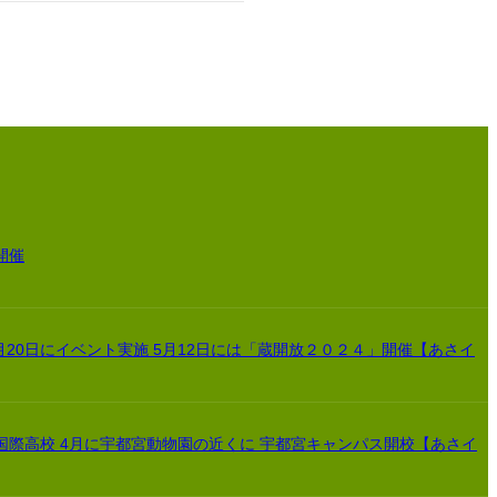
開催
月20日にイベント実施 5月12日には「蔵開放２０２４」開催【あさイ
国際高校 4月に宇都宮動物園の近くに 宇都宮キャンパス開校【あさイ