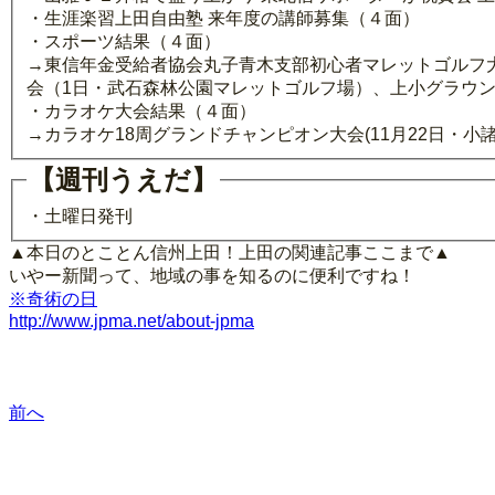
・生涯楽習上田自由塾 来年度の講師募集（４面）
・スポーツ結果（４面）
→東信年金受給者協会丸子青木支部初心者マレットゴルフ大
会（1日・武石森林公園マレットゴルフ場）、上小グラウン
・カラオケ大会結果（４面）
→カラオケ18周グランドチャンピオン大会(11月22日・小
【週刊うえだ】
・土曜日発刊
▲本日のとことん信州上田！上田の関連記事ここまで▲
いやー新聞って、地域の事を知るのに便利ですね！
※奇術の日
http://www.jpma.net/about-jpma
前へ