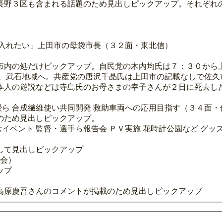
長野３区も含まれる話題のため見出しピックアップ。それぞれ
し入れたい」上田市の母袋市長（３２面・東北信）
市内の処だけピックアップ。自民党の木内均氏は７：３０から
子、武石地域へ。共産党の唐沢千晶氏は上田市の記載なしで佐久
本人の遊説などは寺島氏のお母さまの幸子さんが２日に死去し
授ら 合成繊維使い共同開発 救助車両への応用目指す（３４面
のため見出しピックアップ。
念イベント 監督・選手ら報告会 ＰＶ実施 花時計公園など グ
して見出しピックアップ
社会）
ップ
高原慶吾さんのコメントが掲載のため見出しピックアップ