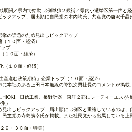
戦展開／県内で始動 比例単独２候補／県内小選挙区第一声と
ピックアップ、届出順に自民党の木内均氏、共産党の唐沢千晶
選挙の話題のため見出しピックアップ
短縮（１０面・経済）
アップ
減（１０面・経済）
化（１０面・経済）
内生産進む政策期待」企業トップ（１０面・経済）
市に本社のある上田日本無線の降旗次男社長のコメントが掲載
HIOKI、日信工業、長野計器、東証２部にシーティーエスが
特集）
め見出しピックアップ、届出順に比例区と重複しているのは、
、民主党の寺島義幸氏が掲載。また社民党から出馬している上
・２９・３０面・特集）