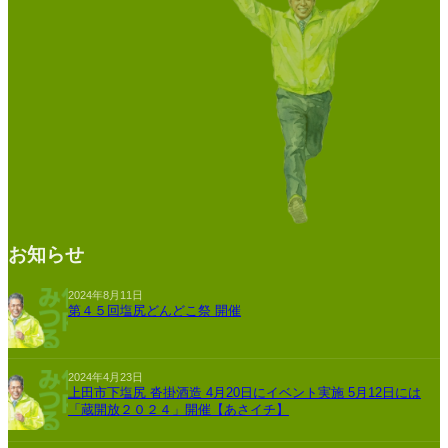
お知らせ
2024年8月11日
第４５回塩尻どんどこ祭 開催
2024年4月23日
上田市下塩尻 沓掛酒造 4月20日にイベント実施 5月12日には
「蔵開放２０２４」開催【あさイチ】