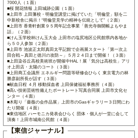
7000人（１面）
■桜 開花情報 上田城跡公園（１面）
■上田市 上田藩校・明倫堂講堂に掲げていた「明倫堂」額を二
中新校舎に掲示！“明倫堂見学の精神を伝統として”（２面）
■上田市 香青軒創業９５周年記念事業「善光寺御開帳よもやま
話」（２面）
■けん玉学校杯けん玉大会 上田市の塩尻地区公民館県内各地か
ら５０人参加（２面）
■上田市 池波正太郎真田太平記館で企画展スタート「第一次上
田合戦～真田と徳川の攻防～」５月２４日まで開催！（３面）
■上田染谷丘高校美術班が開催中HAL！展「気分は高校生」アリ
オ上田店・太陽のコート（３面）
■上田商工会議所 エネルギー問題等研修会ひらく 東京電力の林
勝彦副所長が話す（３面）
■献血日程 ４月 移動採血者 上田保健福祉事務所（４面）
■高い技術芸術性備えたポートレート写真合同展 上田市文化セ
ンター（４面）
■木彫り「薔薇の会作品展」上田市のGasギャラリー３日間にわ
たり開催（４面）
■東信地区 ハーモニカ発表会ひらく 団体・個人が一堂に会して
演奏！上田市城南公民館（４面）
【東信ジャーナル】