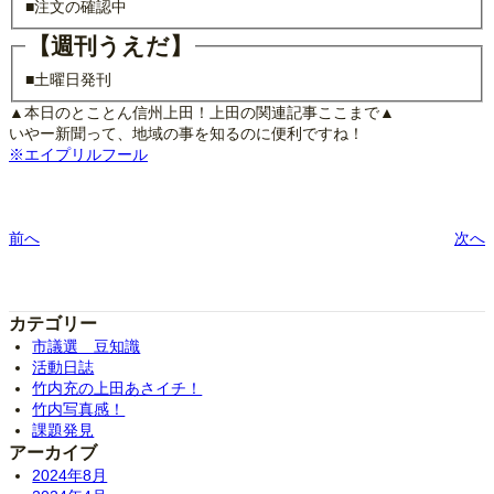
■注文の確認中
【週刊うえだ】
■土曜日発刊
▲本日のとことん信州上田！上田の関連記事ここまで▲
いやー新聞って、地域の事を知るのに便利ですね！
※エイプリルフール
前へ
次へ
カテゴリー
市議選 豆知識
活動日誌
竹内充の上田あさイチ！
竹内写真感！
課題発見
アーカイブ
2024年8月