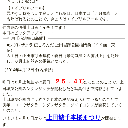
きょうは何の日？
【エイプリルフール】
罪のない嘘をついて良いとされる日。日本では「四月馬鹿」と
も呼ばれるとのことで、きょうはエイプリルフールです。
竹内充の信州上田あさイチ！です！
本日のピックアップは・・・
引用【信濃毎日新聞】
■シダレザクラ ほころんだ 上田城跡公園櫓門前（２９面・東
信）
３１日の上田市は今年初の夏日（最高気温２５度以上）を記録
し、６月上旬並みの陽気となった。
（2014年4月12日 竹内撮影）
２５．４℃
昨日は６月上旬並みの夏日、
だったとのことで、上
田城跡公園のシダレザクラが開花したと写真付きで掲載されていま
した。
上田城跡公園内には約７２０本の桜が植えられているとのことで、
例年、ロトウザクラ、シダレザクラ、ソメイヨシノが開花していく
とのこと。
上田城千本桜まつり
いよいよ４月８日からは
が開会しま
す。