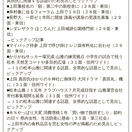
真田氏に関連する話題のため見出しピックアップ
■上田藩校名の「額」第二中の新校舎に（２８面・東信）
■幸村像に迫るフォーラム 上田で１９日（２８面・東信）
■長野大、一部ゼミ市民に開放 講義や講座の受講生募集（２９
面・東信）
■シダレザクラ ほころんだ 上田城跡公園櫓門前（２９面・東
信）
→ピックアップ記事
■マイバッグ持参 上田で呼び掛け レジ袋有料化に合わせ（２９
面・東信）
■かりがねサッカー場完成 山雅の練習拠点 小学生の試合で祝う
松本 天然芝コートや多目的広場（３１面・信州ワイド）
→Ｊ１の松本山雅に関連する話題。全県的な話題として見出し
ピックアップ
■上田 真田氏ゆかりの６神社に御朱印 大河ドラマ「真田丸」機
に（３１面・信州ワイド）
■松本山雅Ｊ１元年 クラブハウス７月完成目指す 山雅運営会社
寄付募集期間も延長（３１面・信州ワイド）
→Ｊ１の松本山雅に関連する話題。全県的な話題として見出し
ピックアップ
■８％やっぱり大変 消費増税１年「買い物で負担ずしり」節約
の日々 県内女性、生活防衛に懸命（３５面・第三社会）
→上田市内の食料品店を営む女性の声が掲載のため見出しピッ
クアップ