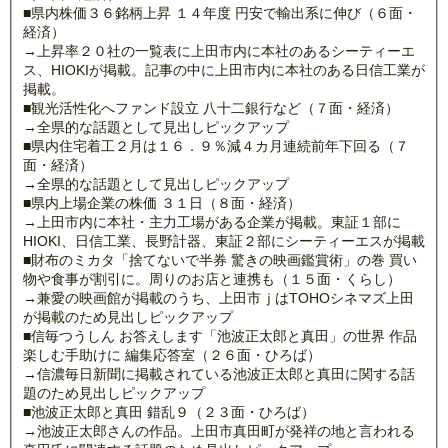
■県内株価３６銘柄上昇 １４年度 円安で輸出系に伸び（６面・
経済）
→上昇率２０社の一覧表に上田市内に本社のあるシーティーエ
ス、HIOKIが掲載。記事の中に上田市内に本社のある日信工業が
掲載。
■観光活性化へファンド設立 八十二銀行など（７面・経済）
→全県的な話題として見出しピックアップ
■県内住宅着工２月は１６．９％減４カ月連続前年下回る（７
面・経済）
→全県的な話題として見出しピックアップ
■県内上場企業の株価 ３１日（８面・経済）
→上田市内に本社・主力工場がある企業が掲載。東証１部に
HIOKI、日信工業、長野計器、東証２部にシーティーエスが掲載
■財布のミカタ「捨てないで半券 驚きの映画鑑賞術」の巻 買い
物や食事が割引に。周りのお店と連携も（１５面・くらし）
→兼愛の映画館が掲載のうち、上田市ｊはTOHOシネマズ上田
が掲載のため見出しピックアップ
■信毎つうしん お答えします「池波正太郎と真田」の世界 作品
楽しむ手助けに 編集応答室（２６面・ひろば）
→信濃毎日新聞に掲載されている池波正太郎と真田に関する話
題のため見出しピックアップ
■池波正太郎と真田 錯乱９（２３面・ひろば）
→池波正太郎さんの作品。上田市真田町が発祥の地と言われる