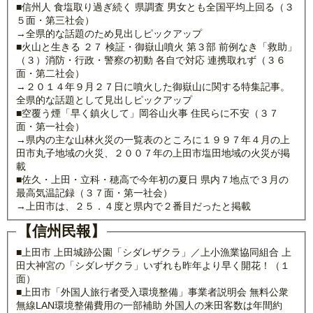
■信州人 食塩取り過ぎ続く 県調査 男女とも全国平均上回る（３
５面・第三社会）
→全県的な話題のため見出しピックアップ
■火山と生きる ２７ 検証・御嶽山噴火 第３部 前例なき「救助」
（３）消防・行政・警察の初動 各自で対応 連携取れず（３６
面・第二社会）
→２０１４年９月２７日に噴火した御嶽山に関する特集記事。
全県的な話題として見出しピックアップ
■空覆う煙「早く鎮火して」岡谷山火事 住民らに不安（３７
面・第一社会）
→県内の主な山林火災の一覧表のところに１９９７年４月の上
田市丸子地域の火災、２００７年の上田市塩田地域の火災が掲
載
■佐久・上田・立科・穂高で今年初の夏日 県内７地点で３月の
最高気温記録（３７面・第一社会）
→上田市は、２５．４度と県内で２番目だったと掲載
【信州民報】
■上田市 上田城跡公園「シダレザクラ」／上小漁業協同組合 上
田大神宮の「シダレザクラ」いずれも昨年より早く開花！（１
面）
■上田市「外国人旅行者受入環境整備」事業者説明会 無料公衆
無線LAN環境整備費用の一部補助 外国人の来田客数は年間約