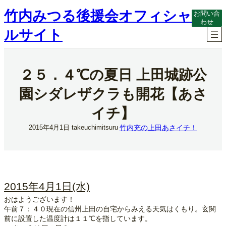
内
竹内みつる後援会オフィシャ
お問い合
容
わせ
を
ルサイト
ス
キ
ッ
プ
２５．４℃の夏日 上田城跡公
園シダレザクラも開花【あさ
イチ】
竹内充の上田あさイチ！
2015年4月1日
takeuchimitsuru
2015年4月1日(水)
おはようございます！
午前７：４０現在の信州上田の自宅からみえる天気はくもり。玄関
前に設置した温度計は１１℃を指しています。