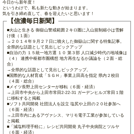
今日から新年度！
というわけで、私も新たな動きが始まります。
気を引き締め直して、春を迎えたいと思います！
【信濃毎日新聞】
■火山と生きる 御嶽山警戒範囲２キロ圏に入山規制縮小は雪解
け後（１面）
→２０１４年９月２７日に噴火した御嶽山に関する特集記事。
全県的な話題として見出しピックアップ
■自治の力 １５統一地方選 １０ 第３部 人口減少時代の地域像は
（４） 連携中枢都市圏構想 地方再生なるか議論を（２面・総
合）
→全県的な話題として見出しピックアップ。
■国際的な人材育成「ＳＧＨ」事業上田高を指定 県内２校目
（４面・総合）
■メイツ長野上田センターが移転（６面・経済）
→上田市中央から上田市常田2‐22‐31 ガーデンヒルズ常田１階
に移転すると掲載
■ソフト共同開発 社団法人を設立 塩尻や上田の２０社参加へ
（６面・経済）
→上田市内にあるアヴァシス、マリモ電子工業が参加している
と掲載
■「減塩料理手軽に」レシピ共同開発 丸子中央病院とツルヤ
（６面・経済）