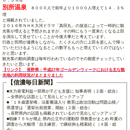
６．３％増
別所温泉
８０００人で前年より１０００人増えて１４．３％
増
と掲載されていました。
２０１６年ＮＨＫ大河ドラマ「真田丸」の放送によって一時的に観
光客が増えると予想されますが、その時にもう一度来たくなる上田
を演出して見せていくことが今後大事だと考えています。
行政と民間が連携をしながら、たくさんの方に上田を楽しんで帰っ
ていただけるようになるとこの数字ももっと増えていくのではない
かと思います。
観光客の動向調査は毎年行われているのでその都度チェックしてい
きたいと思います。
【リンク】 長野県：平成27年ゴールデンウィークにおける主な観
光地の利用状況がまとまりました
【信濃毎日新聞】
■水力発電利益一部県が子ども支援に 知事表明（２面・総合）
→全県的な話題として見出しピックアップ
■「１８歳選挙権」法案審議入り 教育は政治活動は問題山積／
県選管は「選挙出前授業」開始（２面・総合）
→長野県内の話題も掲載されているので見出しピックアップ
■朝練７５％が廃止 県内公立中の運動部 県教委がまとめ 昨夏の
調査から大幅増「自主練習」で継続例も模索続く（４面・総
合）