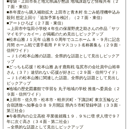
■母袋・上田市長と地元県議が懇談 地域課題など情報共有（２
７面・東信）
■本年度から購入補助拡大 上田市と青木村 生ごみ処理機申込み
殺到 想定上回り「追加予算を検討」（２７面・東信）
■アートひろば（２７面・東信）
→上田市中塩田小学校４年生の保屋野虎之助さんの作品「サツ
マイモデッカイー」が掲載のため見出しピックアップ
■松本山雅Ｊ１元年 山雅５０周年でユニホーム ８・９月に記念
月間 ホーム戦で選手着用 ＰＲマスコット名称募集も（２９面・
信州ワイド）
→Ｊ１の松本山雅の話題。全県的な話題として見出しピックア
ップ
■どっちも応援！松本山雅 あす鹿島戦 塩尻市の会社員中山裕幸
さん（３７）途切れない応援が好きに（２９面・信州ワイド）
→Ｊ１の松本山雅に関連した話題。全県的な話題として見出し
ピックアップ
■地域の歴史図書館で学習を 丸子地域の学校 推進へ委員会（２
９面・信州ワイド）
■上田市・佐久市・松本市・軽井沢町・下諏訪町 東京五輪など
合宿誘致へ知事会ＤＢ ９月開設 県内５市町登録申請（３３面・
第三社会）
■今春県内の公立高校 卒業後就職１９．９％に増 求人増で９７
年に次ぐ高さ（３４面・第二社会）
→全県的な話題として見出しピックアップ