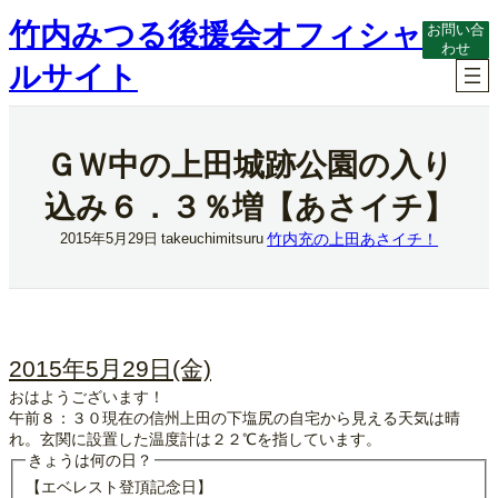
内
竹内みつる後援会オフィシャ
お問い合
容
わせ
を
ルサイト
ス
キ
ッ
プ
ＧＷ中の上田城跡公園の入り
込み６．３％増【あさイチ】
竹内充の上田あさイチ！
2015年5月29日
takeuchimitsuru
2015年5月29日(金)
おはようございます！
午前８：３０現在の信州上田の下塩尻の自宅から見える天気は晴
れ。玄関に設置した温度計は２２℃を指しています。
きょうは何の日？
【エベレスト登頂記念日】