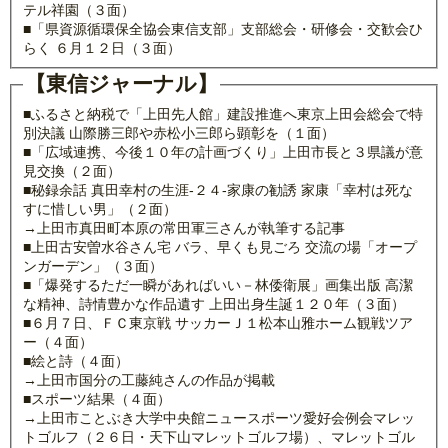
テル祥園（３面）
■「県資源循環保全協会東信支部」支部総会・研修会・交歓会ひ
らく ６月１２日（３面）
【東信ジャーナル】
■ふるさと納税で「上田先人館」建設推進へ東京上田会総会で特
別決議 山際勝三郎や赤松小三郎ら顕彰を（１面）
■「広域連携、今後１０年の計画づくり」上田市長と３県議が意
見交換（２面）
■秘録余話 真田幸村の生涯-２４-家康の勧誘 家康「幸村は死な
すに惜しい男」（２面）
→上田市真田町本原の常田軍三さんが執筆する記事
■上田古安曽水谷さん宅 バラ、早くも見ごろ 交流の場「オープ
ンガーデン」（３面）
■「爆発するただ一瞬があればいい－林倭衛展」画集出版 高潔
な精神、詩情豊かな作品遺す 上田出身生誕１２０年（３面）
■６月７日、ＦＣ東京戦 サッカーＪ１松本山雅ホーム観戦ツア
ー（４面）
■絵と詩（４面）
→上田市国分の工藤純さんの作品が掲載
■スポーツ結果（４面）
→上田市ことぶき大学中央館ニュースポーツ愛好会例会マレッ
トゴルフ（２６日・天下山マレットゴルフ場）、マレットゴル