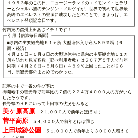
１９５３年のこの日、ニュージーランドのエドモンド・ヒラリ
ーとシェルパ族のテンジン・ノルゲイが、世界で初めて世界最
高峰のエベレストの登頂に成功したとのことで、きょうは、エ
ベレスト登頂記念日です。
竹内充の信州上田あさイチ！です！
引用【信濃毎日新聞】
■県内の主要観光地５１ヵ所 大型連休入り込み８９％増（６
面・経済）
４月２５日～５月６日の大型連休中に県内の主要観光地５１カ
所を訪れた観光客数（延べ利用者数）は５０７万５千人で前年
同期（４月２６日～５月６日）を８９％上回ったことが２８
日、県観光部のまとめでわかった。
記事の中で一番の伸び率は
御開帳中の善光寺で前年比の７倍の２２４万４０００人の方がいら
したそうです。
長野県のＨＰにいって上田市の状況をみると
美ヶ原高原
２１,０００人で前年とほぼ同じ
菅平高原
５４,０００人で前年とほぼ同じ
上田城跡公園
５１,０００人で前年より３０００人増えて