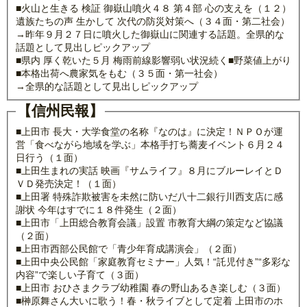
■火山と生きる 検証 御嶽山噴火４８ 第４部 心の支えを（１２）
遺族たちの声 生かして 次代の防災対策へ（３４面・第二社会）
→昨年９月２７日に噴火した御嶽山に関連する話題。全県的な
話題として見出しピックアップ
■県内 厚く乾いた５月 梅雨前線影響弱い状況続く■野菜値上がり
■本格出荷へ農家気をもむ（３５面・第一社会）
→全県的な話題として見出しピックアップ
【信州民報】
■上田市 長大・大学食堂の名称『なのは』に決定！ＮＰＯが運
営「食べながら地域を学ぶ」本格手打ち蕎麦イベント６月２４
日行う（１面）
■上田生まれの実話 映画『サムライフ』８月にブルーレイとＤ
ＶＤ発売決定！（１面）
■上田署 特殊詐欺被害を未然に防いだ八十二銀行川西支店に感
謝状 今年はすでに１８件発生（２面）
■上田市「上田総合教育会議」設置 市教育大綱の策定など協議
（２面）
■上田市西部公民館で「青少年育成講演会」（２面）
■上田中央公民館「家庭教育セミナー」人気！“託児付き”“多彩な
内容”で楽しい子育て（３面）
■上田市 おひさまクラブ幼稚園 春の野山あるき楽しむ（３面）
■榊原舞さん大いに歌う！春・秋ライブとして定着 上田市のホ