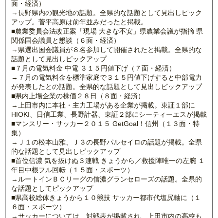
面・経済）
→長野県内の観光地の話題。全県的な話題として見出しピック
アップ。菅平高原は前年並みだったと掲載。
■農業委員会法改正案「現場 大きな不安」県農業会議が指摘 県
関係国会議員と懇談（６面・経済）
→県選出国会議員が８名参加して開催されたと掲載。全県的な
話題として見出しピックアップ
■７月の電気料金 中電 ３１５円値下げ（７面・経済）
→７月の電気料金を標準家庭で３１５円値下げすると中部電力
が発表したとの話題。全県的な話題として見出しピックアップ
■県内上場企業の株価２８日（８面・経済）
→上田市内に本社・主力工場がある企業が掲載。東証１部に
HIOKI、日信工業、長野計器、東証２部にシーティーエスが掲載
■マンスリー・サッカー２０１５ GetGoal！信州（１３面・特
集）
→Ｊ１の松本山雅、Ｊ３の長野パルセイロの話題が掲載。全県
的な話題として見出しピックアップ
■首位信濃 気を抜けぬ３連戦 きょうから／救援陣唯一の左腕 １
年目中根フル回転（１５面・スポーツ）
→ルートインＢＣリーグの信濃グランセローズの話題。全県的
な話題としてピックアップ
■県高校総体きょうから１０競技 サッカー都市代塩尻軸に（１
６面・スポーツ）
→サッカーについては、対戦表が掲載され、上田市内の高校も