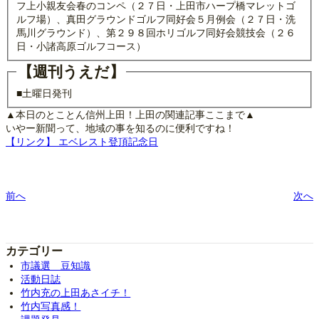
フ上小親友会春のコンペ（２７日・上田市ハープ橋マレットゴ
ルフ場）、真田グラウンドゴルフ同好会５月例会（２７日・洗
馬川グラウンド）、第２９８回ホリゴルフ同好会競技会（２６
日・小諸高原ゴルフコース）
【週刊うえだ】
■土曜日発刊
▲本日のとことん信州上田！上田の関連記事ここまで▲
いやー新聞って、地域の事を知るのに便利ですね！
【リンク】 エベレスト登頂記念日
前へ
次へ
カテゴリー
市議選 豆知識
活動日誌
竹内充の上田あさイチ！
竹内写真感！