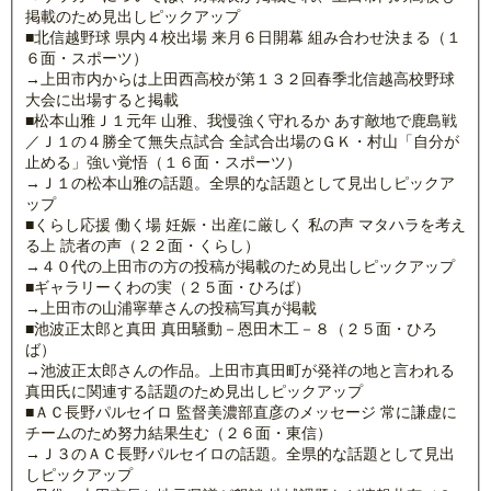
掲載のため見出しピックアップ
■北信越野球 県内４校出場 来月６日開幕 組み合わせ決まる（１
６面・スポーツ）
→上田市内からは上田西高校が第１３２回春季北信越高校野球
大会に出場すると掲載
■松本山雅Ｊ１元年 山雅、我慢強く守れるか あす敵地で鹿島戦
／Ｊ１の４勝全て無失点試合 全試合出場のＧＫ・村山「自分が
止める」強い覚悟（１６面・スポーツ）
→Ｊ１の松本山雅の話題。全県的な話題として見出しピックア
ップ
■くらし応援 働く場 妊娠・出産に厳しく 私の声 マタハラを考え
る上 読者の声（２２面・くらし）
→４０代の上田市の方の投稿が掲載のため見出しピックアップ
■ギャラリーくわの実（２５面・ひろば）
→上田市の山浦寧華さんの投稿写真が掲載
■池波正太郎と真田 真田騒動－恩田木工－８（２５面・ひろ
ば）
→池波正太郎さんの作品。上田市真田町が発祥の地と言われる
真田氏に関連する話題のため見出しピックアップ
■ＡＣ長野パルセイロ 監督美濃部直彦のメッセージ 常に謙虚に
チームのため努力結果生む（２６面・東信）
→Ｊ３のＡＣ長野パルセイロの話題。全県的な話題として見出
しピックアップ