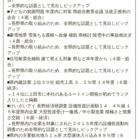
→全県的な話題として見出しピックアップ
■子どもの貧困問題 年度内に対策 県総合教育会議 法改正後初の
会合（４面・総合）
→長野県の取り組みのため、全県的な話題として見出しピック
アップ
■豪雪地帯 雪落ちる屋根へ改修 補助 県検討 除雪中の事故相次ぎ
（４面・総合）
→長野県の取り組みのため、全県的な話題として見出しピック
アップ
■住宅耐震化補助 建て替えも対象 県など本年度から（４面・総
合）
→長野県の取り組みのため、全県的な話題として見出しピック
アップ
■県内建設業 上位３０社 総売上高 ３．２％増 １４年度（６面・
経済）
→１４位に上田市に本社のあるルートイン開発が初めてランク
入りしたと掲載
■けいざいアイ 長野経済研調査 設備投資計画額１４．４％減 １
５年度県内企業 大型投資受け一服感／中小製造業 積極さと慎重
さ交錯 （６面・経済）
→長野県内の企業を対象にされた２０１５年度の設備投資動向
調査のため全県的な話題として見出しピックアップ
■県内の主要観光地５１ヵ所 大型連休入り込み８９％増（６