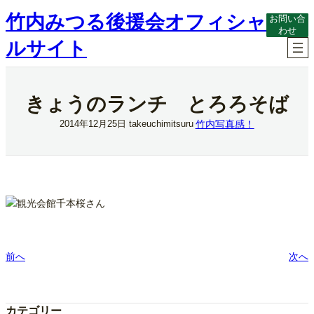
内
竹内みつる後援会オフィシャ
お問い合
容
わせ
を
ルサイト
ス
キ
ッ
プ
きょうのランチ とろろそば
竹内写真感！
2014年12月25日
takeuchimitsuru
観光会館千本桜さん
前へ
次へ
カテゴリー