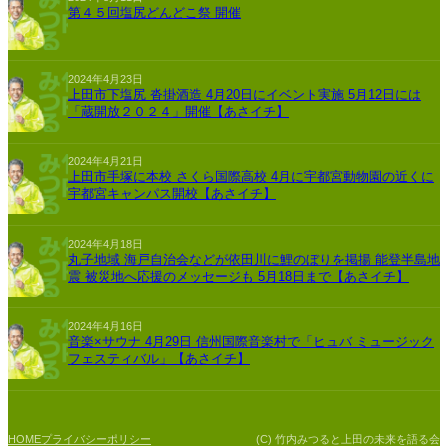
第４５回塩尻どんどこ祭 開催
2024年4月23日
上田市下塩尻 沓掛酒造 4月20日にイベント実施 5月12日には
「蔵開放２０２４」開催【あさイチ】
2024年4月21日
上田市手塚に本校 さくら国際高校 4月に宇都宮動物園の近くに
宇都宮キャンパス開校【あさイチ】
2024年4月18日
丸子地域 海戸自治会などが依田川に鯉のぼりを掲揚 能登半島地
震 被災地へ応援のメッセージも 5月18日まで【あさイチ】
2024年4月16日
音楽×サウナ 4月29日 信州国際音楽村で「ヒュバ ミュージック
フェスティバル」【あさイチ】
プライバシーポリシー
(C) 竹内みつると上田の未来を語る会
HOME