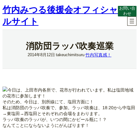
内
竹内みつる後援会オフィシャ
お問い合
容
わせ
を
ルサイト
ス
キ
ッ
プ
消防団ラッパ吹奏巡業
竹内写真感！
2014年8月12日
takeuchimitsuru
今日は、上田市内各所で、花市が行われています。私は塩田地域
の花市に参加します！
そのため、今日は、別所線にて、塩田方面に！
私は消防団のラッパ吹奏で、参加。ラッパ吹奏は、18:20から中塩田
→東塩田→西塩田とそれぞれの会場をまわります。
ラッパ吹奏のラッパが、いつの間にかビール瓶に！？
なんてことにならないようにがんばります！