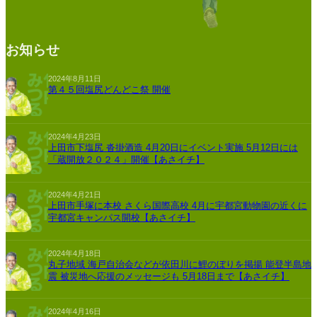
お知らせ
2024年8月11日
第４５回塩尻どんどこ祭 開催
2024年4月23日
上田市下塩尻 沓掛酒造 4月20日にイベント実施 5月12日には
「蔵開放２０２４」開催【あさイチ】
2024年4月21日
上田市手塚に本校 さくら国際高校 4月に宇都宮動物園の近くに
宇都宮キャンパス開校【あさイチ】
2024年4月18日
丸子地域 海戸自治会などが依田川に鯉のぼりを掲揚 能登半島地
震 被災地へ応援のメッセージも 5月18日まで【あさイチ】
2024年4月16日