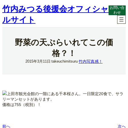
内
竹内みつる後援会オフィシャ
お問い合
容
わせ
を
ルサイト
ス
キ
ッ
プ
野菜の天ぷらいれてこの価
格？！
竹内写真感！
2015年3月11日
takeuchimitsuru
上田市観光会館の一階にある千本桜さん。一日限定20食で、サラ
リーマンセットがあります。
価格は755（税別）！
前へ
次へ