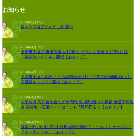
お知らせ
2024年8月11日
第４５回塩尻どんどこ祭 開催
2024年4月23日
上田市下塩尻 沓掛酒造 4月20日にイベント実施 5月12日には
「蔵開放２０２４」開催【あさイチ】
2024年4月21日
上田市手塚に本校 さくら国際高校 4月に宇都宮動物園の近くに
宇都宮キャンパス開校【あさイチ】
2024年4月18日
丸子地域 海戸自治会などが依田川に鯉のぼりを掲揚 能登半島地
震 被災地へ応援のメッセージも 5月18日まで【あさイチ】
2024年4月16日
音楽×サウナ 4月29日 信州国際音楽村で「ヒュバ ミュージック
フェスティバル」【あさイチ】