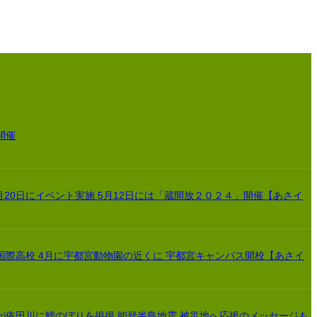
開催
月20日にイベント実施 5月12日には「蔵開放２０２４」開催【あさイ
国際高校 4月に宇都宮動物園の近くに 宇都宮キャンパス開校【あさイ
が依田川に鯉のぼりを掲揚 能登半島地震 被災地へ応援のメッセージも