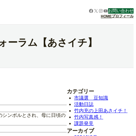
Facebook
X
Instagram
YouTube
お問い合わせ
プロフィール
HOME
フォーラム【あさイチ】
カテゴリー
市議選 豆知識
活動日誌
竹内充の上田あさイチ！
のシンボルとされ、母に日頃の
竹内写真感！
課題発見
アーカイブ