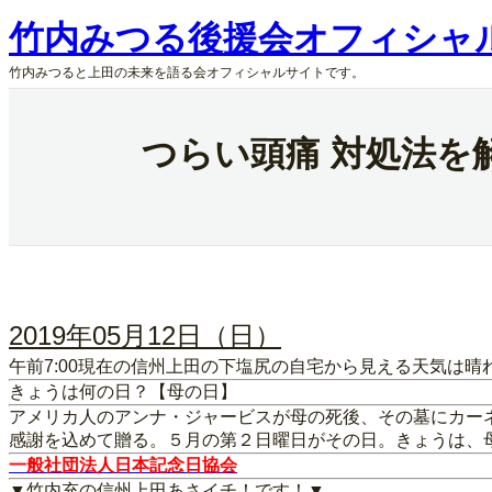
内
竹内みつる後援会オフィシャ
容
を
竹内みつると上田の未来を語る会オフィシャルサイトです。
ス
キ
ッ
つらい頭痛 対処法を
プ
2019年05月12日（日）
午前7:00現在の信州上田の下塩尻の自宅から見える天気は晴
きょうは何の日？【母の日】
アメリカ人のアンナ・ジャービスが母の死後、その墓にカー
感謝を込めて贈る。５月の第２日曜日がその日。きょうは、
一般社団法人日本記念日協会
▼竹内充の信州上田あさイチ！です！▼