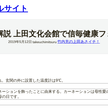
ルサイト
解説 上田文化会館で信毎健康
竹内充の上田あさイチ！
2019年5月12日
takeuchimitsuru
れ。玄関の外に設置した温度計は9℃。
ネーションを飾ったことに由来する。カーネーションは母性愛
母の日です。