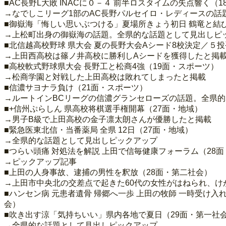
■AC長野L大敗 INACに０－４ 前半ロスタイムの失点響く（
→なでしこリーグ1部のAC長野パルセイロ・レディースの話
■御嶽海「悔しい思いぶつける」夏場所きょう初日 鶴竜と結び
→上松町出身の御嶽海の話題。全県的な話題として見出しピ
■北信越高校野球 県大会 夏の長野大会Aシード8校決定／５投
→上田西高校は篠ノ井高校に勝利しAシードを獲得したと掲
■高校軟式野球県大会 長野工と松商4強（19面・スポーツ）
→松商学園と対戦した上田高校は敗れてしまったと掲載
■信濃サヨナラ負け（21面・スポーツ）
→ルートインBCリーグの信濃グランセローズの話題。全県
■+信州ぷらしん 県高校将棋選手権開幕（27面・地域）
→男子B級で上田高校の金子凛太朗さんが優勝したと掲載
■緊急医東北信・当番薬局 全県 12日（27面・地域）
→全県的な話題として見出しピックアップ
■つらい頭痛 対処法を解説 上田で信毎健康フォーラム（28
→ピックアップ記事
■上田の人身事故、逮捕の男性を釈放（28面・第二社会）
→上田市中央北の交差点で起きた60代の女性がはねられ、け
■ハンセン病 元患者遺骨 帰郷へ一歩 上田の牧師 一時受け入
会）
■吹き出す涼「気持ちいい」県内各地で夏日（29面・第一社
→全県的な話題として見出しピックアップ