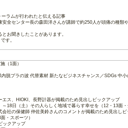
フォーラムが行われたと伝える記事
安全センター長の森田洋さんが講師で約250人が頭痛の種類
るとお聞きしたことがあります。
うです。
実施（1面）
県内脱プラの波 代替素材 新たなビジネスチャンス／SDGs 
エス、HIOKI、長野計器が掲載のため見出しピックアップ
）～18日（土）その人らしく地域で暮らす幸せを（12・13面
式会社の保健師 仲佐美鈴さんのコメントが掲載のため見出しピ
18面・スポーツ）
ピックアップ