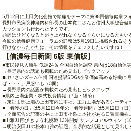
5月12日に上田文化会館で頭痛をテーマに第98回信毎健康
長野市民病院神経内科部長の山本寛二さんと信州大学総合健康
カッションも行われたそうです。
頭痛はひどくなると起き上がれなくなるぐらいになる方もい
今回の信毎健康フォーラムの詳報は5月19日に掲載されるそ
行けなかったかたは、その情報をチェックしたいですね！
【信濃毎日新聞 6版 東信版】
■市民後見人庸生 低調24％ 全国自治体調査 県内は18自治体
→長野県内の話題も掲載のため見出しピックアップ
■けいざいズーム信州 国連提唱SDGs企業価値高める好機に 
ば・・・」戸惑いも（3面）
→長野県内の話題が掲載のため見出しピックアップ
■県内上場企業・株式投資情報（7面・経済）
→東証１部上場の上田市内に本社、主力工場があるシーティー
■「看護の日」は5月12日今年の「看護週間」は5月12日（日
→全面広告の記事の中に上田市小泉に本社がある日置電機株
■山雅J1再び きょう札幌戦 13時開始 サンプロアルウィン（
→明治安田J1の松本山雅の話題。全県的な話題として見出し