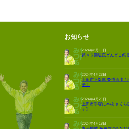
お知らせ
2024年8月11日
第４５回塩尻どんどこ祭 
2024年4月23日
上田市下塩尻 沓掛酒造 4
チ】
2024年4月21日
上田市手塚に本校 さくら
チ】
2024年4月18日
丸子地域 海戸自治会など