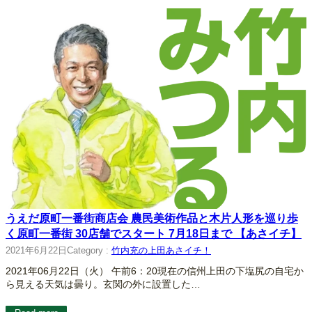
うえだ原町一番街商店会 農民美術作品と木片人形を巡り歩
く原町一番街 30店舗でスタート 7月18日まで 【あさイチ】
2021年6月22日
Category :
竹内充の上田あさイチ！
2021年06月22日（火） 午前6：20現在の信州上田の下塩尻の自宅か
ら見える天気は曇り。玄関の外に設置した…