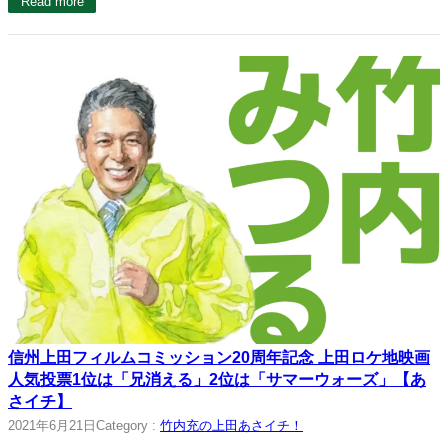
Read more
信州上田フィルムコミッション20周年記念 上田ロケ地映画
人気投票1位は「兄消える」2位は「サマーウォーズ」【あ
さイチ】
2021年6月21日
Category :
竹内充の上田あさイチ！