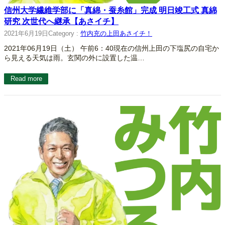
信州大学繊維学部に「真綿・蚕糸館」完成 明日竣工式 真綿
研究 次世代へ継承【あさイチ】
2021年6月19日
Category :
竹内充の上田あさイチ！
2021年06月19日（土） 午前6：40現在の信州上田の下塩尻の自宅か
ら見える天気は雨。玄関の外に設置した温…
Read more