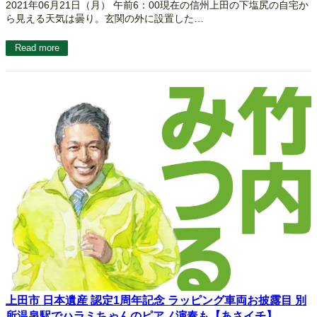
2021年06月21日（月） 午前6：00現在の信州上田の下塩尻の自宅か
ら見える天気は曇り。玄関の外に設置した…
Read more
上田市 日本遺産 認定1周年記念 ラッピング車両お披露目 別
所温泉駅でハラミちゃんのピアノ演奏も【あさイチ】