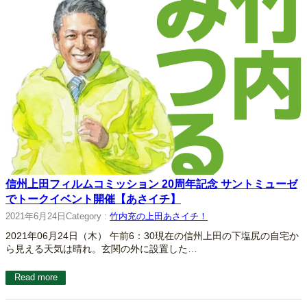
信州上田フィルムコミッション 20周年記念 サントミューゼ
でトークイベント開催【あさイチ】
2021年6月24日
Category :
竹内充の上田あさイチ！
2021年06月24日（木） 午前6：30現在の信州上田の下塩尻の自宅か
ら見える天気は晴れ。玄関の外に設置した…
Read more