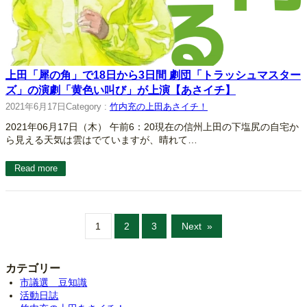
上田「犀の角」で18日から3日間 劇団「トラッシュマスター
ズ」の演劇「黄色い叫び」が上演【あさイチ】
2021年6月17日
Category :
竹内充の上田あさイチ！
2021年06月17日（木） 午前6：20現在の信州上田の下塩尻の自宅か
ら見える天気は雲はでていますが、晴れて…
Read more
1
2
3
Next
»
カテゴリー
市議選 豆知識
活動日誌