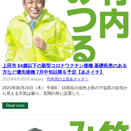
上田市 64歳以下の新型コロナワクチン接種 基礎疾患のある
方など優先接種 7月中旬以降を予定【あさイチ】
2021年6月25日
Category :
竹内充の上田あさイチ！
2021年06月24日（木） 午前6：10現在の信州上田の下塩尻の自宅か
ら見える天気は曇り。玄関の外に設置した…
Read more