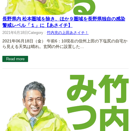
長野県内 松本圏域を除き、ほか９圏域を長野県独自の感染
警戒レベル「１」に【あさイチ】
2021年6月18日
Category :
竹内充の上田あさイチ！
2021年06月18日（金） 午前6：10現在の信州上田の下塩尻の自宅か
ら見える天気は晴れ。玄関の外に設置した…
Read more