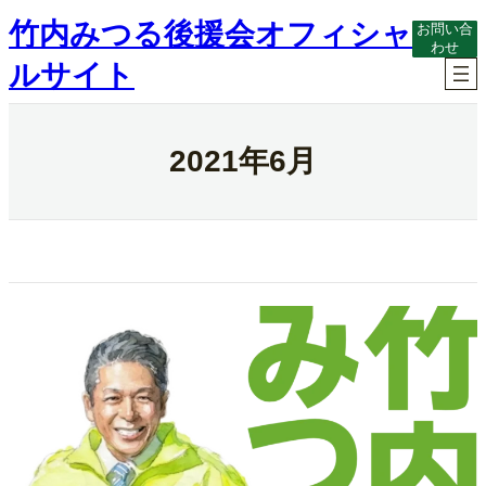
内
竹内みつる後援会オフィシャ
お問い合
容
わせ
を
ルサイト
ス
キ
ッ
プ
2021年6月