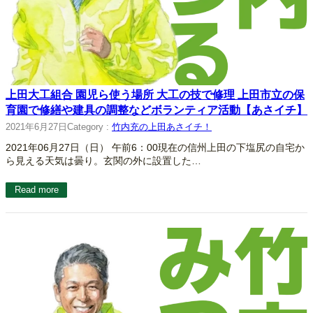
上田大工組合 園児ら使う場所 大工の技で修理 上田市立の保
育園で修繕や建具の調整などボランティア活動【あさイチ】
2021年6月27日
Category :
竹内充の上田あさイチ！
2021年06月27日（日） 午前6：00現在の信州上田の下塩尻の自宅か
ら見える天気は曇り。玄関の外に設置した…
Read more