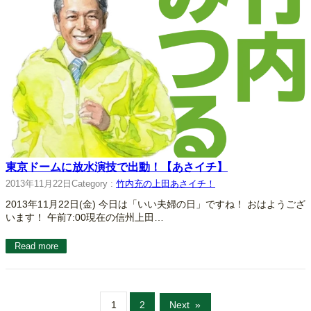
東京ドームに放水演技で出動！【あさイチ】
2013年11月22日
Category :
竹内充の上田あさイチ！
2013年11月22日(金) 今日は「いい夫婦の日」ですね！ おはようござ
います！ 午前7:00現在の信州上田…
Read more
1
2
Next
»