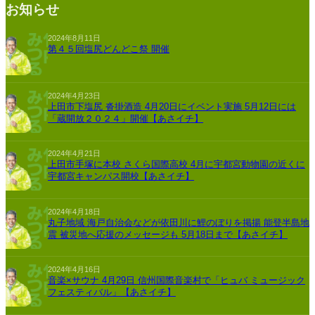
お知らせ
2024年8月11日
第４５回塩尻どんどこ祭 開催
2024年4月23日
上田市下塩尻 沓掛酒造 4月20日にイベント実施 5月12日には
「蔵開放２０２４」開催【あさイチ】
2024年4月21日
上田市手塚に本校 さくら国際高校 4月に宇都宮動物園の近くに
宇都宮キャンパス開校【あさイチ】
2024年4月18日
丸子地域 海戸自治会などが依田川に鯉のぼりを掲揚 能登半島地
震 被災地へ応援のメッセージも 5月18日まで【あさイチ】
2024年4月16日
音楽×サウナ 4月29日 信州国際音楽村で「ヒュバ ミュージック
フェスティバル」【あさイチ】