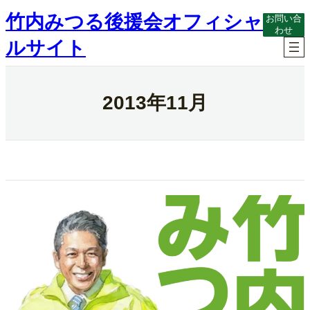
内
竹内みつる後援会オフィシャ
お問い合
容
わせ
を
ルサイト
ス
キ
ッ
プ
2013年11月