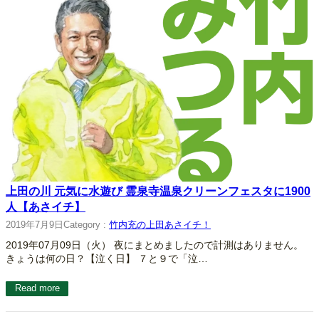
上田の川 元気に水遊び 霊泉寺温泉クリーンフェスタに1900
人【あさイチ】
2019年7月9日
Category :
竹内充の上田あさイチ！
2019年07月09日（火） 夜にまとめましたので計測はありません。
きょうは何の日？【泣く日】 ７と９で「泣…
Read more