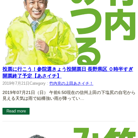
投票に行こう！参院選きょう投開票日 長野県区 ０時半すぎ
開票終了予定【あさイチ】
2019年7月21日
Category :
竹内充の上田あさイチ！
2019年07月21日（日） 午前6:50現在の信州上田の下塩尻の自宅から
見える天気は雨で結構強い雨が降ってい…
Read more