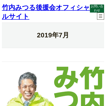
内
竹内みつる後援会オフィシャ
お問い合
容
わせ
を
ルサイト
ス
キ
ッ
プ
2019年7月