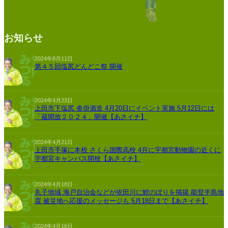
お知らせ
2024年8月11日
第４５回塩尻どんどこ祭 開催
2024年4月23日
上田市下塩尻 沓掛酒造 4月20日にイベント実施 5月12日には
「蔵開放２０２４」開催【あさイチ】
2024年4月21日
上田市手塚に本校 さくら国際高校 4月に宇都宮動物園の近くに
宇都宮キャンパス開校【あさイチ】
2024年4月18日
丸子地域 海戸自治会などが依田川に鯉のぼりを掲揚 能登半島地
震 被災地へ応援のメッセージも 5月18日まで【あさイチ】
2024年4月16日