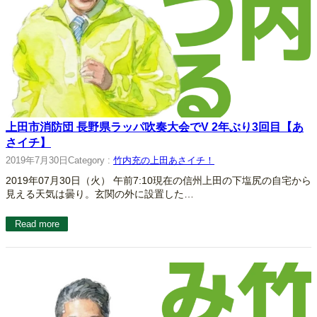
上田市消防団 長野県ラッパ吹奏大会でV 2年ぶり3回目【あ
さイチ】
2019年7月30日
Category :
竹内充の上田あさイチ！
2019年07月30日（火） 午前7:10現在の信州上田の下塩尻の自宅から
見える天気は曇り。玄関の外に設置した…
Read more