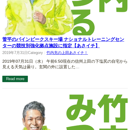
菅平のパインビークスキー場 ナショナルトレーニングセン
ターの競技別強化拠点施設に指定【あさイチ】
2019年7月31日
Category :
竹内充の上田あさイチ！
2019年07月31日（水） 午前6:50現在の信州上田の下塩尻の自宅から
見える天気は曇り。玄関の外に設置した…
Read more