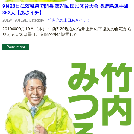
9月28日に茨城県で開幕 第74回国民体育大会 長野県選手団
362人【あさイチ】
2019年9月19日
Category :
竹内充の上田あさイチ！
2019年09月19日（木） 午前7:20現在の信州上田の下塩尻の自宅から
見える天気は曇り。玄関の外に設置した…
Read more