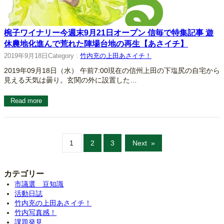
椀子ワイナリー今週末9月21日オープン 信毎で特集記事 遊
休農地化進んで荒れた陣場台地の再生【あさイチ】
2019年9月18日
Category :
竹内充の上田あさイチ！
2019年09月18日（水） 午前7:00現在の信州上田の下塩尻の自宅から
見える天気は曇り。玄関の外に設置した…
Read more
1
2
3
Next
»
カテゴリー
市議選 豆知識
活動日誌
竹内充の上田あさイチ！
竹内写真感！
課題発見