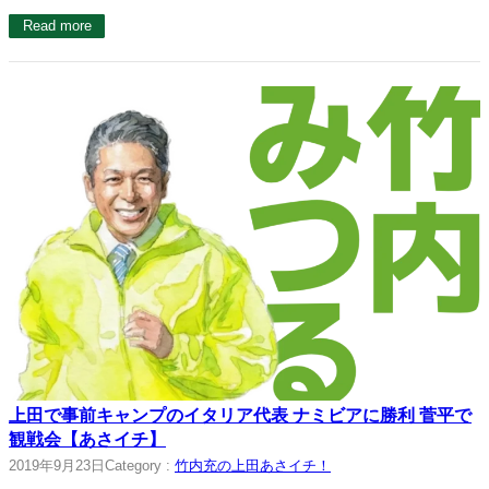
Read more
上田で事前キャンプのイタリア代表 ナミビアに勝利 菅平で
観戦会【あさイチ】
2019年9月23日
Category :
竹内充の上田あさイチ！