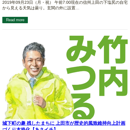
2019年09月23日（月・祝） 午前7:00現在の信州上田の下塩尻の自宅
から見える天気は曇り。玄関の外に設置…
Read more
城下町の趣 残したまちに 上田市が歴史的風致維持向上計画
づくり本格化【あさイチ】