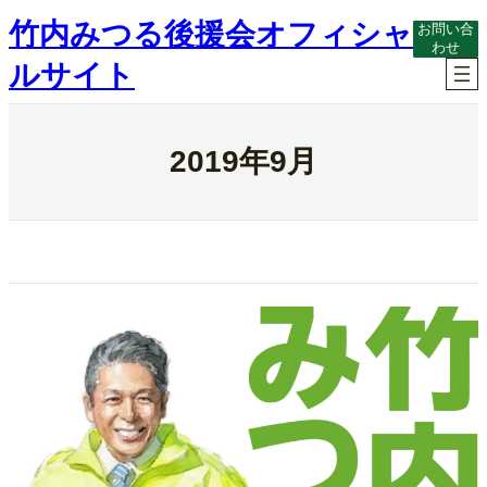
内
竹内みつる後援会オフィシャ
お問い合
容
わせ
を
ルサイト
ス
キ
ッ
プ
2019年9月