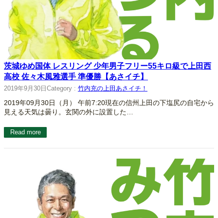
茨城ゆめ国体 レスリング 少年男子フリー55キロ級で上田西
高校 佐々木風雅選手 準優勝【あさイチ】
2019年9月30日
Category :
竹内充の上田あさイチ！
2019年09月30日（月） 午前7:20現在の信州上田の下塩尻の自宅から
見える天気は曇り。玄関の外に設置した…
Read more