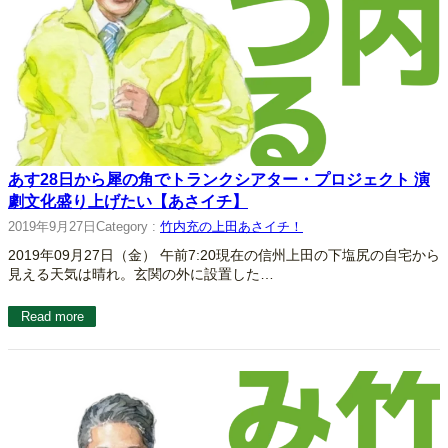
あす28日から犀の角でトランクシアター・プロジェクト 演
劇文化盛り上げたい【あさイチ】
2019年9月27日
Category :
竹内充の上田あさイチ！
2019年09月27日（金） 午前7:20現在の信州上田の下塩尻の自宅から
見える天気は晴れ。玄関の外に設置した…
Read more