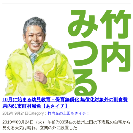
10月に始まる幼児教育・保育無償化 無償化対象外の副食費
県内61市町村減免【あさイチ】
2019年9月24日
Category :
竹内充の上田あさイチ！
2019年09月24日（火） 午前7:00現在の信州上田の下塩尻の自宅から
見える天気は晴れ。玄関の外に設置した…