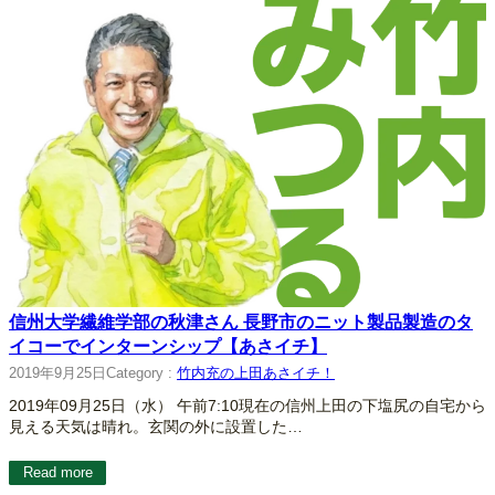
信州大学繊維学部の秋津さん 長野市のニット製品製造のタ
イコーでインターンシップ【あさイチ】
2019年9月25日
Category :
竹内充の上田あさイチ！
2019年09月25日（水） 午前7:10現在の信州上田の下塩尻の自宅から
見える天気は晴れ。玄関の外に設置した…
Read more