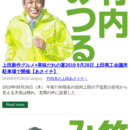
上田新作グルメ×美味だれの宴2019 9月28日 上田商工会議所
駐車場で開催【あさイチ】
2019年9月26日
Category :
竹内充の上田あさイチ！
2019年09月26日（木） 午前7:00現在の信州上田の下塩尻の自宅から
見える天気は晴れ。玄関の外に設置した…
Read more