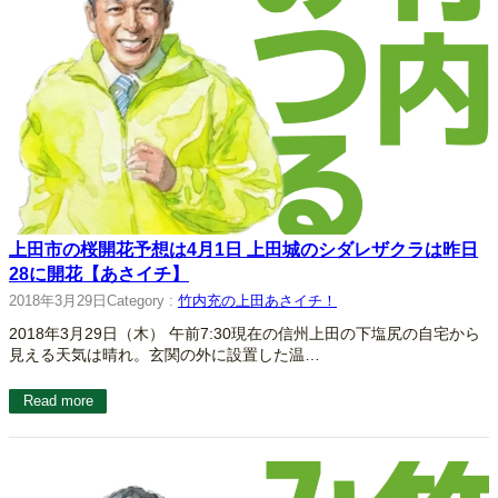
上田市の桜開花予想は4月1日 上田城のシダレザクラは昨日
28に開花【あさイチ】
2018年3月29日
Category :
竹内充の上田あさイチ！
2018年3月29日（木） 午前7:30現在の信州上田の下塩尻の自宅から
見える天気は晴れ。玄関の外に設置した温…
Read more