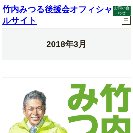
内
竹内みつる後援会オフィシャ
お問い合
容
わせ
を
ルサイト
ス
キ
ッ
プ
2018年3月