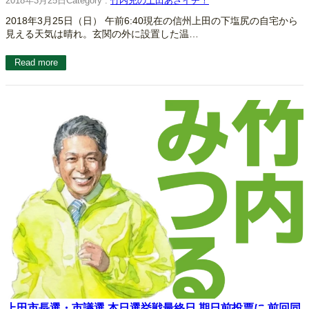
2018年3月25日
Category :
竹内充の上田あさイチ！
2018年3月25日（日） 午前6:40現在の信州上田の下塩尻の自宅から
見える天気は晴れ。玄関の外に設置した温…
Read more
上田市長選・市議選 本日選挙戦最終日 期日前投票に 前回同