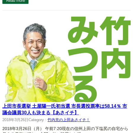
Read more
上田市長選挙 土屋陽一氏初当選 市長選投票率は58.14％ 市
議会議員30人も決まる【あさイチ】
2018年3月26日
Category :
竹内充の上田あさイチ！
2018年3月26日（月） 午前7:20現在の信州上田の下塩尻の自宅から