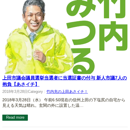
上田市議会議員選挙当選者に当選証書の付与 新人市議7人の
抱負【あさイチ】
2018年3月28日
Category :
竹内充の上田あさイチ！
2018年3月28日（水） 午前6:50現在の信州上田の下塩尻の自宅から
見える天気は晴れ。玄関の外に設置した温…
Read more