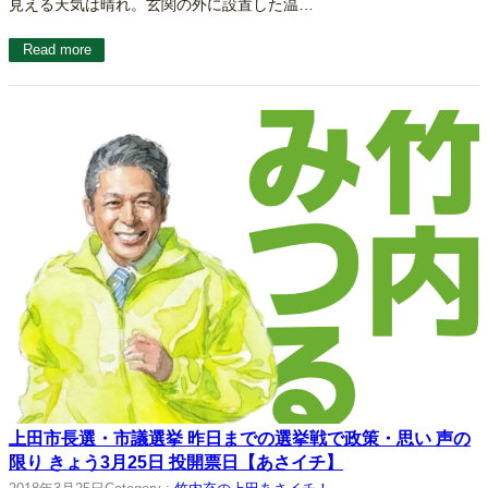
見える天気は晴れ。玄関の外に設置した温…
Read more
上田市長選・市議選挙 昨日までの選挙戦で政策・思い 声の
限り きょう3月25日 投開票日【あさイチ】