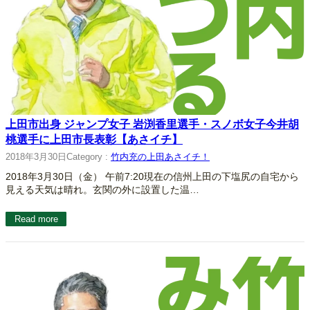
上田市出身 ジャンプ女子 岩渕香里選手・スノボ女子今井胡
桃選手に上田市長表彰【あさイチ】
2018年3月30日
Category :
竹内充の上田あさイチ！
2018年3月30日（金） 午前7:20現在の信州上田の下塩尻の自宅から
見える天気は晴れ。玄関の外に設置した温…
Read more