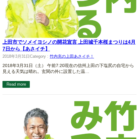
上田市でソメイヨシノの開花宣言 上田城千本桜まつりは4月
7日から【あさイチ】
2018年3月31日
Category :
竹内充の上田あさイチ！
2018年3月31日（土） 午前7:20現在の信州上田の下塩尻の自宅から
見える天気は晴れ。玄関の外に設置した温…
Read more