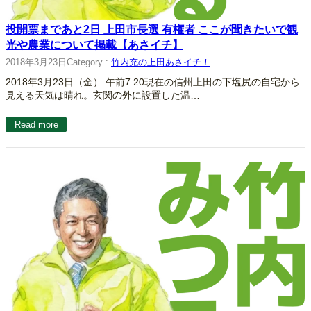
投開票まであと2日 上田市長選 有権者 ここが聞きたいで観
光や農業について掲載【あさイチ】
2018年3月23日
Category :
竹内充の上田あさイチ！
2018年3月23日（金） 午前7:20現在の信州上田の下塩尻の自宅から
見える天気は晴れ。玄関の外に設置した温…
Read more