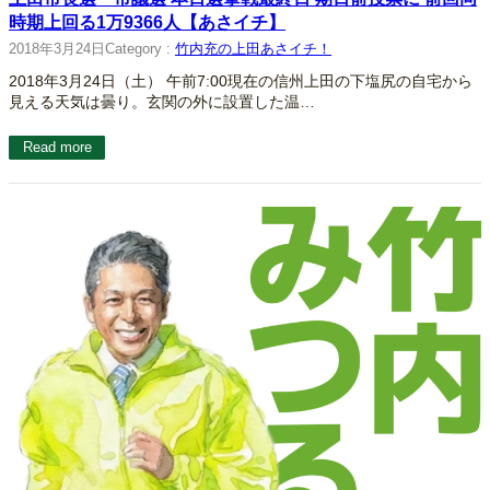
時期上回る1万9366人【あさイチ】
2018年3月24日
Category :
竹内充の上田あさイチ！
2018年3月24日（土） 午前7:00現在の信州上田の下塩尻の自宅から
見える天気は曇り。玄関の外に設置した温…
Read more