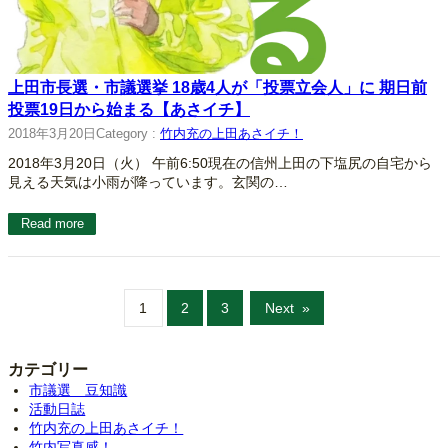
上田市長選・市議選挙 18歳4人が「投票立会人」に 期日前
投票19日から始まる【あさイチ】
2018年3月20日
Category :
竹内充の上田あさイチ！
2018年3月20日（火） 午前6:50現在の信州上田の下塩尻の自宅から
見える天気は小雨が降っています。玄関の…
Read more
1
2
3
Next
»
カテゴリー
市議選 豆知識
活動日誌
竹内充の上田あさイチ！
竹内写真感！