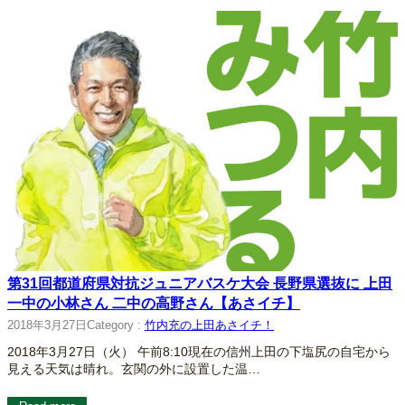
第31回都道府県対抗ジュニアバスケ大会 長野県選抜に 上田
一中の小林さん 二中の高野さん【あさイチ】
2018年3月27日
Category :
竹内充の上田あさイチ！
2018年3月27日（火） 午前8:10現在の信州上田の下塩尻の自宅から
見える天気は晴れ。玄関の外に設置した温…