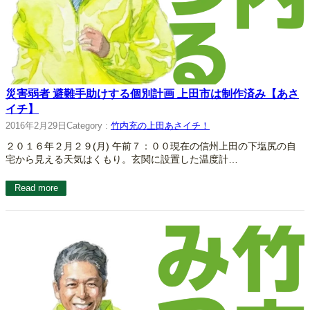
災害弱者 避難手助けする個別計画 上田市は制作済み【あさ
イチ】
2016年2月29日
Category :
竹内充の上田あさイチ！
２０１６年２月２９(月) 午前７：００現在の信州上田の下塩尻の自
宅から見える天気はくもり。玄関に設置した温度計…
Read more