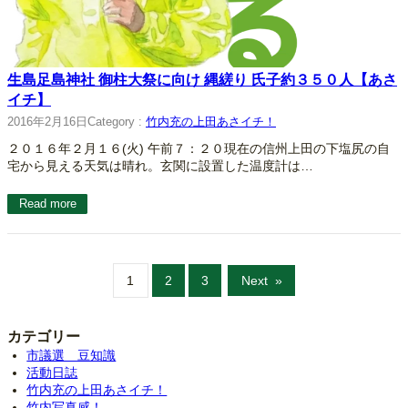
生島足島神社 御柱大祭に向け 縄縒り 氏子約３５０人【あさ
イチ】
2016年2月16日
Category :
竹内充の上田あさイチ！
２０１６年２月１６(火) 午前７：２０現在の信州上田の下塩尻の自
宅から見える天気は晴れ。玄関に設置した温度計は…
Read more
1
2
3
Next
»
カテゴリー
市議選 豆知識
活動日誌
竹内充の上田あさイチ！
竹内写真感！