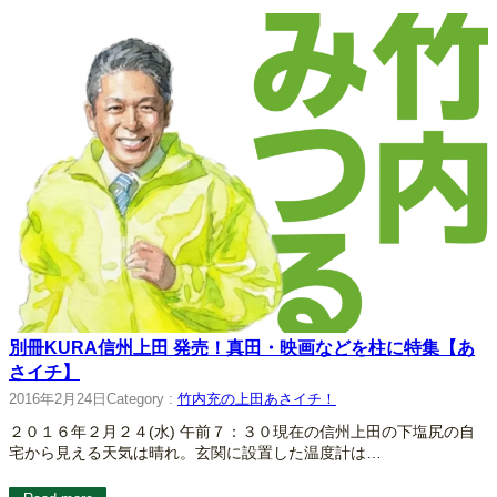
別冊KURA信州上田 発売！真田・映画などを柱に特集【あ
さイチ】
2016年2月24日
Category :
竹内充の上田あさイチ！
２０１６年２月２４(水) 午前７：３０現在の信州上田の下塩尻の自
宅から見える天気は晴れ。玄関に設置した温度計は…