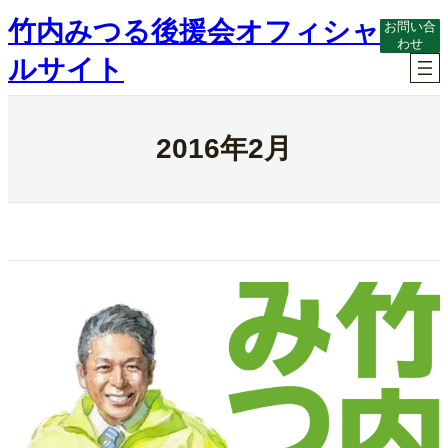
内
竹内みつる後援会オフィシャ
お問い合
容
わせ
を
ルサイト
ス
キ
ッ
プ
2016年2月