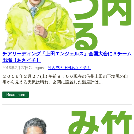
チアリーディング「上田エンジェルス」全国大会に３チーム
出場【あさイチ】
2016年2月27日
Category :
竹内充の上田あさイチ！
２０１６年２月２７(土) 午前８：００現在の信州上田の下塩尻の自
宅から見える天気は晴れ。玄関に設置した温度計は…
Read more