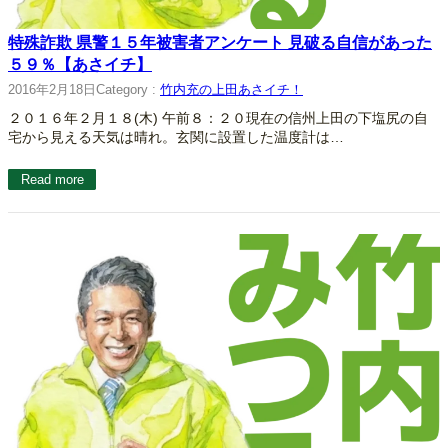
特殊詐欺 県警１５年被害者アンケート 見破る自信があった
５９％【あさイチ】
2016年2月18日
Category :
竹内充の上田あさイチ！
２０１６年２月１８(木) 午前８：２０現在の信州上田の下塩尻の自
宅から見える天気は晴れ。玄関に設置した温度計は…
Read more