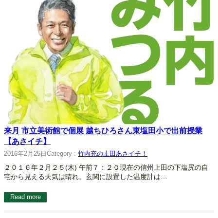
来月 市立美術館で個展 越ちひろさん東塩田小で出前授業
【あさイチ】
2016年2月25日
Category :
竹内充の上田あさイチ！
２０１６年２月２５(木) 午前７：２０現在の信州上田の下塩尻の自
宅から見える天気は晴れ。玄関に設置した温度計は…
Read more