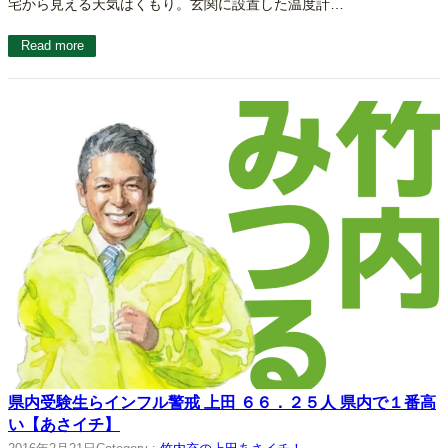
宅から見える天気はくもり。玄関に設置した温度計…
Read more
県内受験生らインフル警戒 上田 ６６．２５人 県内で１番高
い【あさイチ】