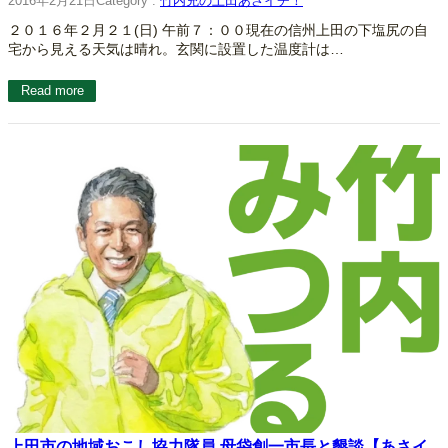
2016年2月21日
Category :
竹内充の上田あさイチ！
２０１６年２月２１(日) 午前７：００現在の信州上田の下塩尻の自
宅から見える天気は晴れ。玄関に設置した温度計は…
Read more
上田市の地域おこし協力隊員 母袋創一市長と懇談【あさイ