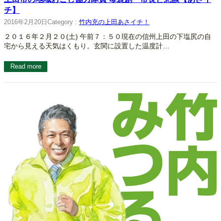
チ】
2016年2月20日
Category :
竹内充の上田あさイチ！
２０１６年２月２０(土) 午前７：５０現在の信州上田の下塩尻の自
宅から見える天気はくもり。玄関に設置した温度計…
Read more