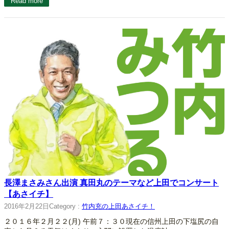
Read more
長澤まさみさん出演 真田丸のテーマなど上田でコンサート
【あさイチ】
2016年2月22日
Category :
竹内充の上田あさイチ！
２０１６年２月２２(月) 午前７：３０現在の信州上田の下塩尻の自