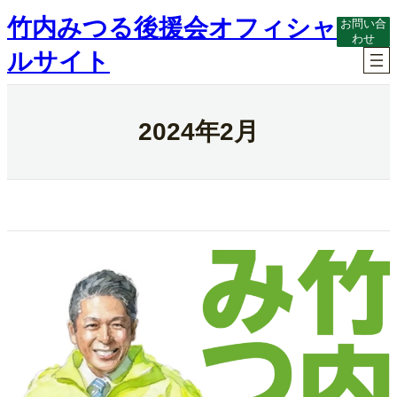
内
竹内みつる後援会オフィシャ
お問い合
容
わせ
を
ルサイト
ス
キ
ッ
プ
2024年2月