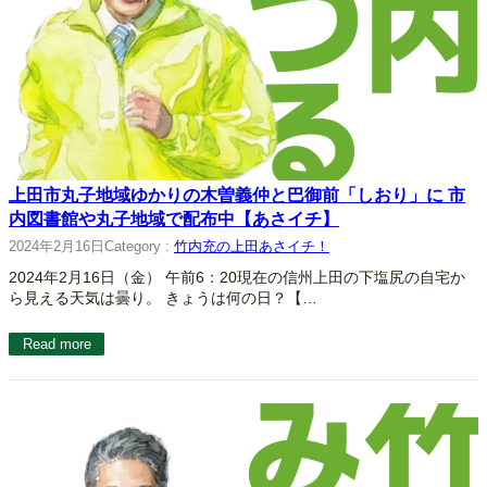
上田市丸子地域ゆかりの木曽義仲と巴御前「しおり」に 市
内図書館や丸子地域で配布中【あさイチ】
2024年2月16日
Category :
竹内充の上田あさイチ！
2024年2月16日（金） 午前6：20現在の信州上田の下塩尻の自宅か
ら見える天気は曇り。 きょうは何の日？【…
Read more