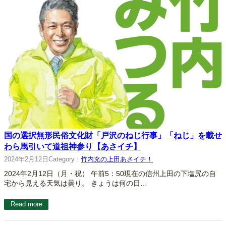
国の選択無形民俗文化財「戸沢のねじ行事」「ねじ」を載せ
わら馬引いて道祖神参り【あさイチ】
2024年2月12日
Category :
竹内充の上田あさイチ！
2024年2月12日（月・祝） 午前5：50現在の信州上田の下塩尻の自
宅から見える天気は曇り。 きょうは何の日…
Read more