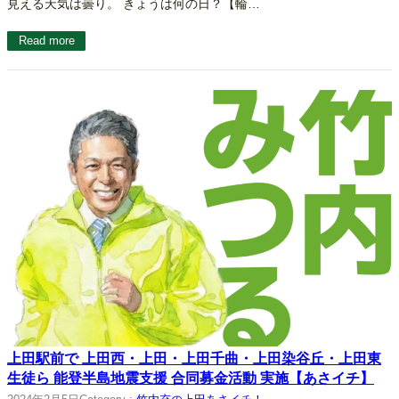
見える天気は曇り。 きょうは何の日？【輪…
Read more
上田駅前で 上田西・上田・上田千曲・上田染谷丘・上田東
生徒ら 能登半島地震支援 合同募金活動 実施【あさイチ】