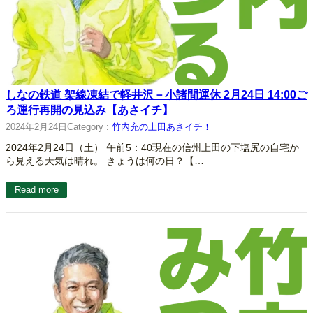
しなの鉄道 架線凍結で軽井沢－小諸間運休 2月24日 14:00ご
ろ運行再開の見込み【あさイチ】
2024年2月24日
Category :
竹内充の上田あさイチ！
2024年2月24日（土） 午前5：40現在の信州上田の下塩尻の自宅か
ら見える天気は晴れ。 きょうは何の日？【…
Read more