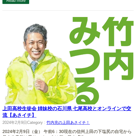
Read more
上田高校生徒会 姉妹校の石川県 七尾高校とオンラインで交
流【あさイチ】
2024年2月9日
Category :
竹内充の上田あさイチ！
2024年2月9日（金） 午前6：30現在の信州上田の下塩尻の自宅から