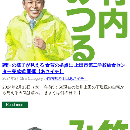
調理の様子が見える 食育の拠点に 上田市第二学校給食セン
ター完成式 開催【あさイチ】
2024年2月15日
Category :
竹内充の上田あさイチ！
2024年2月15日（木） 午前5：50現在の信州上田の下塩尻の自宅か
ら見える天気は晴れ。 きょうは何の日？【…
Read more