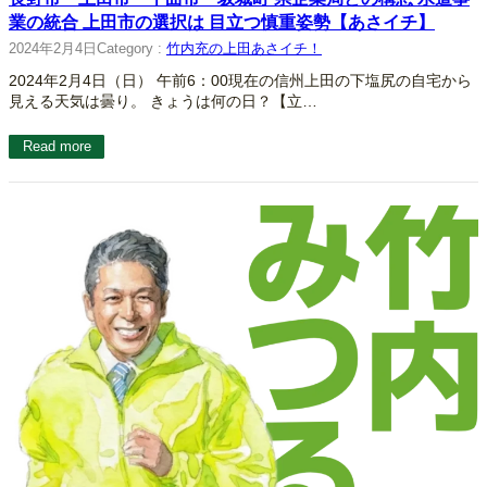
業の統合 上田市の選択は 目立つ慎重姿勢【あさイチ】
2024年2月4日
Category :
竹内充の上田あさイチ！
2024年2月4日（日） 午前6：00現在の信州上田の下塩尻の自宅から
見える天気は曇り。 きょうは何の日？【立…
Read more