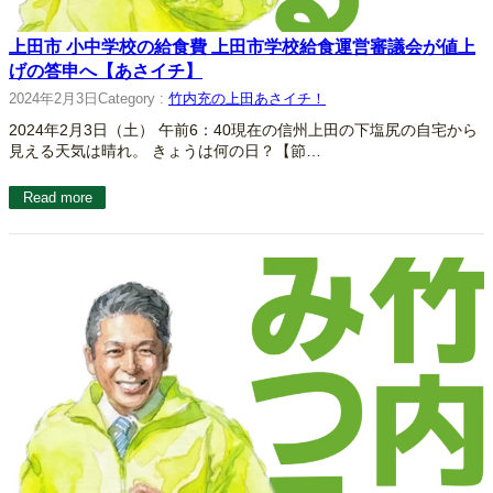
上田市 小中学校の給食費 上田市学校給食運営審議会が値上
げの答申へ【あさイチ】
2024年2月3日
Category :
竹内充の上田あさイチ！
2024年2月3日（土） 午前6：40現在の信州上田の下塩尻の自宅から
見える天気は晴れ。 きょうは何の日？【節…
Read more