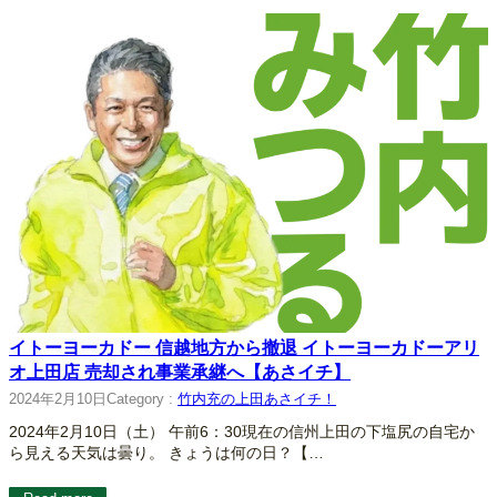
イトーヨーカドー 信越地方から撤退 イトーヨーカドーアリ
オ上田店 売却され事業承継へ【あさイチ】
2024年2月10日
Category :
竹内充の上田あさイチ！
2024年2月10日（土） 午前6：30現在の信州上田の下塩尻の自宅か
ら見える天気は曇り。 きょうは何の日？【…