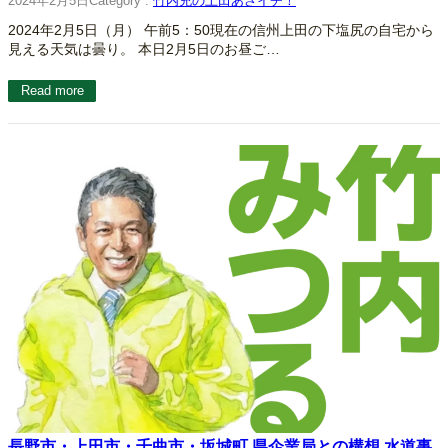
2024年2月5日
Category :
竹内充の上田あさイチ！
2024年2月5日（月） 午前5：50現在の信州上田の下塩尻の自宅から
見える天気は曇り。 本日2月5日のお昼ご…
Read more
長野市・上田市・千曲市・坂城町 県企業局との構想 水道事