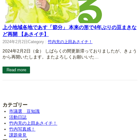
上小地域各地であす「節分」 本来の形で4年ぶりの豆まきな
ど再開 【あさイチ】
2024年2月2日
Category :
竹内充の上田あさイチ！
2024年2月2日（金） しばらくの間更新滞っておりましたが、きょう
から再開いたします。またよろしくお願いいた…
Read more
カテゴリー
市議選 豆知識
活動日誌
竹内充の上田あさイチ！
竹内写真感！
課題発見