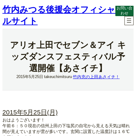
内
竹内みつる後援会オフィシャ
お問い合
容
わせ
を
ルサイト
ス
キ
ッ
プ
アリオ上田でセブン＆アイ キ
ッズダンスフェスティバル予
選開催【あさイチ】
竹内充の上田あさイチ！
2015年5月25日
takeuchimitsuru
2015年5月25日(月)
おはようございます！
午前６：５０現在の信州上田の下塩尻の自宅から見える天気は晴れ
間が見えていますが雲が多いです。玄関に設置した温度計は１６℃