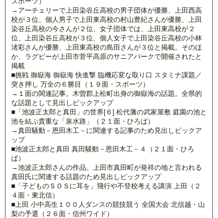
スポーツ）
→アーチェリーで上田染谷丘高校の男子団体が優勝、上田西高
校が３位、個人男子で上田東高校の村山豊紀さんが優勝、上田
染谷丘高校の今さんが２位、女子団体では、上田東高校が２
位、上田染谷丘高校が３位、個人女子で上田染谷丘高校の小林
渚彩さんが優勝、上田東高校の島田さんが３位と掲載。そのほ
か、ラグビーが上田市菅平高原のサニアパークで開催されたと
掲載
■挑戦 御嶽海 御嶽海 快進撃 臨機応変な取り口 スタミナ課題／
突き押し 万全の６勝目（１９面・スポーツ）
→１面の関連記事。木曽郡上松町出身の御嶽海の話題。全県的
な話題として見出しピックアップ
■「池波正太郎と真田」の世界[６] 松代藩の武家屋敷 庭園の池と
池を結ぶ貴重な「泉水路」（２１面・ひろば）
→真田騒動－恩田木工－に関連する記事のため見出しピックア
ップ
■池波正太郎と真田 真田騒動－恩田木工－４（２１面・ひろ
ば）
→池波正太郎さんの作品。上田市真田町が発祥の地と言われる
真田氏に関連する話題のため見出しピックアップ
■「子どものＳＯＳに耳を」飛行や不登校考える講演 上田（２
４面・東北信）
■上田 小中高生１００人ダンスの競技競う 全国大会 北信越・山
梨の予選（２６面・信州ワイド）