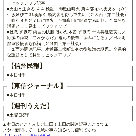
→ピックアップ記事
■火山と生きる ４４ 検証・御嶽山噴火 第４部 心の支えを（８）
生き延びて 非嘆深く 婚約者を傍らで失い（２８面・第二社会）
→昨年９月２７日に噴火した御嶽山に関連する話題。全県的な
話題として見出しピックアップ
■挑戦 御嶽海 両国の快勝 沸いた木曽 御嶽海 十両昇進確実に／
応援の両親「これからだ」地元の後輩「励みになる」／出羽海
部屋後援者も祝福（２９面・第一社会）
→１面の関連記事。木曽郡上松町出身の御嶽海の話題。全県的
な話題として見出しピックアップ
【信州民報】
■本日休刊
【東信ジャーナル】
■本日休刊
【週刊うえだ】
■土曜日発刊
▲本日のとことん信州上田！上田の関連記事ここまで▲
いやー新聞って、地域の事を知るのに便利ですね！
【リンク】 広辞苑記念日