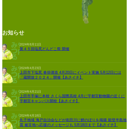
お知らせ
2024年8月11日
第４５回塩尻どんどこ祭 開催
2024年4月23日
上田市下塩尻 沓掛酒造 4月20日にイベント実施 5月12日には
「蔵開放２０２４」開催【あさイチ】
2024年4月21日
上田市手塚に本校 さくら国際高校 4月に宇都宮動物園の近くに
宇都宮キャンパス開校【あさイチ】
2024年4月18日
丸子地域 海戸自治会などが依田川に鯉のぼりを掲揚 能登半島地
震 被災地へ応援のメッセージも 5月18日まで【あさイチ】