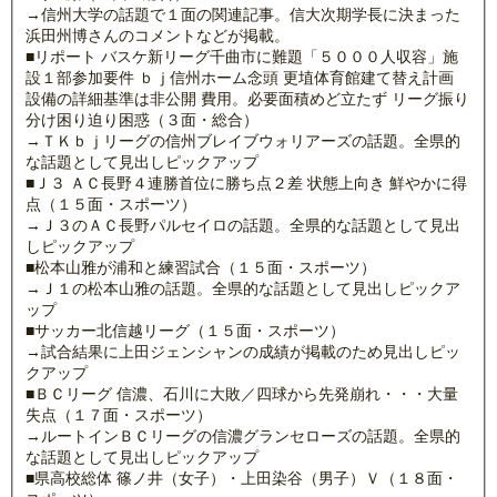
→信州大学の話題で１面の関連記事。信大次期学長に決まった
浜田州博さんのコメントなどが掲載。
■リポート バスケ新リーグ千曲市に難題「５０００人収容」施
設１部参加要件 ｂｊ信州ホーム念頭 更埴体育館建て替え計画
設備の詳細基準は非公開 費用。必要面積めど立たず リーグ振り
分け困り迫り困惑（３面・総合）
→ＴＫｂｊリーグの信州ブレイブウォリアーズの話題。全県的
な話題として見出しピックアップ
■Ｊ３ ＡＣ長野４連勝首位に勝ち点２差 状態上向き 鮮やかに得
点（１５面・スポーツ）
→Ｊ３のＡＣ長野パルセイロの話題。全県的な話題として見出
しピックアップ
■松本山雅が浦和と練習試合（１５面・スポーツ）
→Ｊ１の松本山雅の話題。全県的な話題として見出しピックア
ップ
■サッカー北信越リーグ（１５面・スポーツ）
→試合結果に上田ジェンシャンの成績が掲載のため見出しピッ
クアップ
■ＢＣリーグ 信濃、石川に大敗／四球から先発崩れ・・・大量
失点（１７面・スポーツ）
→ルートインＢＣリーグの信濃グランセローズの話題。全県的
な話題として見出しピックアップ
■県高校総体 篠ノ井（女子）・上田染谷（男子）Ｖ（１８面・