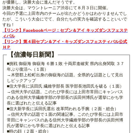
が優勝し、決勝大会に進んだそうです。
決勝大会は、マウントレーニア渋谷にて８月３日に開催。
今回の予選に上田市内のチームが出たかどうかはわかりませんでし
たが、こういう大会にでて、自分たちの実力を確認することいいで
すね！
【リンク】Facebookページ：セブン＆アイ キッズダンスフェステ
ィバル
【リンク】第４回セブン＆アイ・キッズダンスフェスティバル公式
ＨＰ
【信濃毎日新聞】
■挑戦 御嶽海 御嶽海 ６勝１敗 十両昇進確実 県内出身関取 ３７
年ぶり復活へ（１面）
→木曽郡上松町出身の御嶽海の話題。全県的な話題として見出
しピックアップ
■信大学長に浜田氏 繊維学部長 医学部長池田氏を破る（１面）
→信州大学の話題。このたび学長には上田市常田にキャンパス
のある信州大学繊維学部の学部長の浜田州博氏が選挙にかち学
長に選ばれたと伝える記事
■信大新学長に浜田氏選出 改革問われる手腕（２面・総合）
→信州大学の話題で１面の関連記事。このたび学長には上田市
常田にキャンパスのある信州大学繊維学部の学部長の浜田州博
氏が選挙にかち学長に選ばれたと伝える記事
■時の顔（２面・総合）