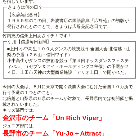
を指しています。
きょうは何の日？
【広辞苑記念日】
１９５５年のこの日、岩波書店の国語辞典『広辞苑』の初版が
発行されたとのことで、きょうは広辞苑記念日です。
竹内充の信州上田あさイチ！です！
引用【信濃毎日新聞】
■上田 小中高生１００人ダンスの競技競う 全国大会 北信越・山
梨の予選（２６面・信州ワイド）
小中高生がダンスの技術を競う「第４回キッズダンスフェステ
ィバル」（セブン＆アイ・ホールディングス主催）の予選が２
４日、上田市天神の大型商業施設「アリオ上田」で開かれた。
今回の大会は、８月に東京で開く決勝大会にむけた全国１０カ所で
行う予選の１つとのこと。
北信越と山梨県の６県のチームが対象で、長野県内では初開催と掲
載されていました。
キッズ部門では、
金沢市のチーム「Un Rich Viper」
ジュニア部門は、
長野市のチーム「Yu-Jo＋Attract」