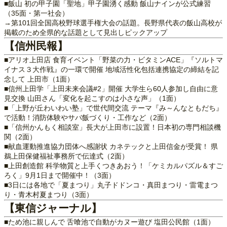
■飯山 初の甲子園「聖地」甲子園湧く感動 飯山ナインが公式練習
（35面・第一社会）
→第101回全国高校野球選手権大会の話題。長野県代表の飯山高校が
掲載のため全県的な話題として見出しピックアップ
【信州民報】
■アリオ上田店 食育イベント「野菜の力・ビタミンACE」『ソルトマ
イナス３大作戦』の一環で開催 地域活性化包括連携協定の締結を記
念して 上田市（1面）
■信州上田学「上田未来会議#2」開催 大学生ら60人参加し自由に意
見交換 山田さん「変化を起こすのは小さな声」（1面）
■「上野が丘わいわい塾」で世代間交流 テーマ『み～んなともだち』
で活動！消防体験やサバ飯づくり・工作など（2面）
■「信州かんもく相談室」長大が上田市に設置！日本初の専門相談機
関（2面）
■献血運動推進協力団体へ感謝状 カネテックと上田信金が受賞！ 県
鵜上田保健福祉事務所で伝達式（2面）
■上田創造館 科学物質と上手くつきあおう！「ケミカルパズル＆すご
ろく」9月1日まで開催中！（3面）
■3日には各地で「夏まつり」丸子ドドンコ・真田まつり・雷電まつ
り・青木村夏まつり（3面）
【東信ジャーナル】
■ため池に親しんで 舌喰池で自動がカヌー遊び 塩田公民館（1面）