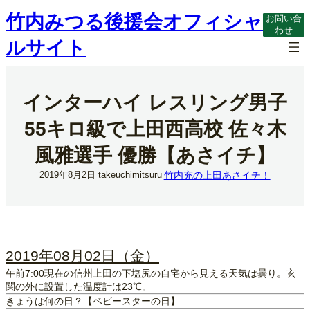
内
竹内みつる後援会オフィシャ
お問い合
容
わせ
を
ルサイト
ス
キ
ッ
プ
インターハイ レスリング男子
55キロ級で上田西高校 佐々木
風雅選手 優勝【あさイチ】
竹内充の上田あさイチ！
2019年8月2日
takeuchimitsuru
2019年08月02日（金）
午前7:00現在の信州上田の下塩尻の自宅から見える天気は曇り。玄
関の外に設置した温度計は23℃。
きょうは何の日？【ベビースターの日】