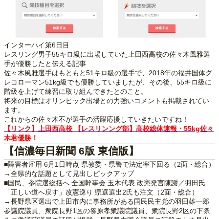
インターハイ第6日目
レスリング男子55キロ級に出場していた上田西高校の佐々木風雅選
手が優勝したと伝える記事
佐々木風雅選手はもともと51キロ級の選手で、2018年の福井国体グ
レコローマン51kg級でも優勝していましたが、その後、55キロ級に
階級を上げて練習に取り組んできたとのこと。
将来の目標はオリンピック出場との力強いコメントも掲載されてい
ます。
これからの佐々木不が選手の活躍応援していきたいですね！
【リンク】上田西高校 【レスリンング部】高校総体速報・55kg佐々
木君優勝！
【信濃毎日新聞 6版 東信版】
■障害者雇用 6月1日時点 県教委・県警で法定率下回る（2面・総合）
→全県的な話題として見出しピックアップ
■国民、参院選総括へ 全国幹事会 玉木代表 改憲発言陳謝／羽田氏
「正しい道へ戻す」改憲巡り 県選選出2氏も注文（2面・総合）
→長野県区選出で上田市内に事務所がある国民民主党の羽田雄一郎
参議院議員、衆院長野1区の篠原孝衆議院議員、衆院長野2区の下条