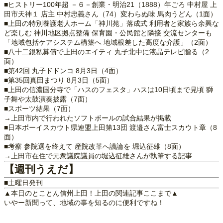
■ヒストリー100年超 －６－創業・明治21（1888）年ごろ 中村屋 上
田市天神１ 店主 中村忠義さん（74）変わらぬ味 馬肉うどん（1面）
■上田の特別養護老人ホーム「神川苑」落成式 利用者と家族ら余興な
ど楽しむ 神川地区拠点整備 保育園・公民館と隣接 交流センターも
「地域包括ケアシステム構築へ 地域根差した高度な介護」（2面）
■八十二銀私募債で上田のエイティ 丸子北中に液晶テレビ贈る（2
面）
■第42回 丸子ドドンコ 8月3日（4面）
■第35回真田まつり 8月3日（5面）
■上田の信濃国分寺で「ハスのフェスタ」ハスは10日頃まで見頃 獅
子舞や太鼓演奏披露（7面）
■スポーツ結果（7面）
→上田市内で行われたソフトボールの試合結果が掲載
■日本ボーイスカウト県連盟上田第13団 渡邉さん富士スカウト章（8
面）
■考察 参院選を終えて 産院改革へ議論を 堀込征雄（8面）
→上田市在住で元衆議院議員の堀込征雄さんが執筆する記事
【週刊うえだ】
■土曜日発刊
▲本日のとことん信州上田！上田の関連記事ここまで▲
いやー新聞って、地域の事を知るのに便利ですね！