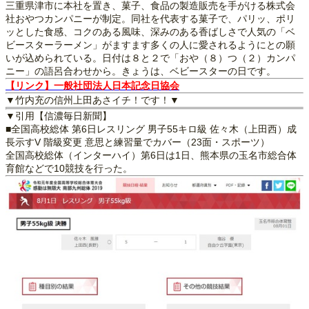
三重県津市に本社を置き、菓子、食品の製造販売を手がける株式会
社おやつカンパニーが制定。同社を代表する菓子で、パリッ、ポリ
ッとした食感、コクのある風味、深みのある香ばしさで人気の「ベ
ビースターラーメン」がますます多くの人に愛されるようにとの願
いが込められている。日付は８と２で「おや（８）つ（２）カンパ
ニー」の語呂合わせから。きょうは、ベビースターの日です。
【リンク】一般社団法人日本記念日協会
▼竹内充の信州上田あさイチ！です！▼
▼引用【信濃毎日新聞】
■全国高校総体 第6日レスリング 男子55キロ級 佐々木（上田西）成
長示すV 階級変更 意思と練習量でカバー（23面・スポーツ）
全国高校総体（インターハイ）第6日は1日、熊本県の玉名市総合体
育館などで10競技を行った。