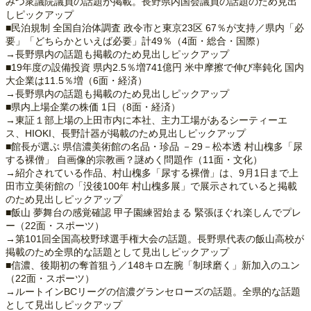
みつ衆議院議員の話題が掲載。長野県内国会議員の話題のため見出
しピックアップ
■民泊規制 全国自治体調査 政令市と東京23区 67％が支持／県内「必
要」「どちらかといえば必要」計49％（4面・総合・国際）
→長野県内の話題も掲載のため見出しピックアップ
■19年度の設備投資 県内2.5％増741億円 米中摩擦で伸び率鈍化 国内
大企業は11.5％増（6面・経済）
→長野県内の話題も掲載のため見出しピックアップ
■県内上場企業の株価 1日（8面・経済）
→東証１部上場の上田市内に本社、主力工場があるシーティーエ
ス、HIOKI、長野計器が掲載のため見出しピックアップ
■館長が選ぶ 県信濃美術館の名品・珍品 －29－松本透 村山槐多「尿
する裸僧」 自画像的宗教画？謎めく問題作（11面・文化）
→紹介されている作品、村山槐多「尿する裸僧」は、9月1日まで上
田市立美術館の「没後100年 村山槐多展」で展示されていると掲載
のため見出しピックアップ
■飯山 夢舞台の感覚確認 甲子園練習始まる 緊張ほぐれ楽しんでプレ
ー（22面・スポーツ）
→第101回全国高校野球選手権大会の話題。長野県代表の飯山高校が
掲載のため全県的な話題として見出しピックアップ
■信濃、後期初の奪首狙う／148キロ左腕「制球磨く」新加入のユン
（22面・スポーツ）
→ルートインBCリーグの信濃グランセローズの話題。全県的な話題
として見出しピックアップ