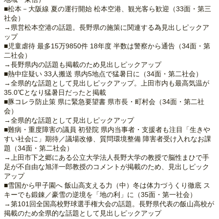
■松本－大阪線 夏の運行開始 松本空港、観光客ら歓迎（33面・第三
社会）
→県営松本空港の話題。長野県の施策に関連する為見出しピックア
ップ
■児童虐待 最多15万9850件 18年度 半数は警察から通告（34面・第
二社会）
→長野県内の話題も掲載のため見出しピックアップ
■熱中症疑い 33人搬送 県内5地点で猛暑日に（34面・第二社会）
→全県的な話題として見出しピックアップ。上田市内も最高気温が
35.0℃となり猛暑日だったと掲載
■豚コレラ防止策 県に緊急要望書 県市長・町村会（34面・第二社
会）
→全県的な話題として見出しピックアップ
■難病・重度障害の議員 初登院 県内当事者・支援者も注目「生きや
すい社会に」期待／議場改修、質問環境整備 障害者受け入れなお課
題（34面・第二社会）
→上田市下之郷にある公立大学法人長野大学の教授で脳性まひで手
足が不自由な旭洋一郎教授のコメントが掲載のため、見出しピック
アップ
■雪国から甲子園へ 飯山高支える力（中）冬は体力づうくり徹底 ス
キーでも鍛錬／豪雪の逆境を「地の利」に（35面・第一社会）
→第101回全国高校野球選手権大会の話題。長野県代表の飯山高校が
掲載のため全県的な話題として見出しピックアップ