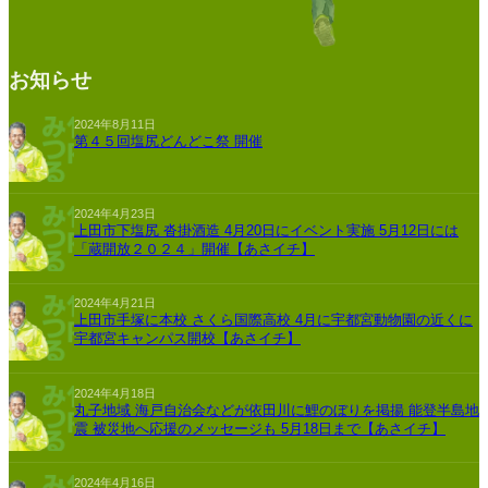
お知らせ
2024年8月11日
第４５回塩尻どんどこ祭 開催
2024年4月23日
上田市下塩尻 沓掛酒造 4月20日にイベント実施 5月12日には
「蔵開放２０２４」開催【あさイチ】
2024年4月21日
上田市手塚に本校 さくら国際高校 4月に宇都宮動物園の近くに
宇都宮キャンパス開校【あさイチ】
2024年4月18日
丸子地域 海戸自治会などが依田川に鯉のぼりを掲揚 能登半島地
震 被災地へ応援のメッセージも 5月18日まで【あさイチ】
2024年4月16日