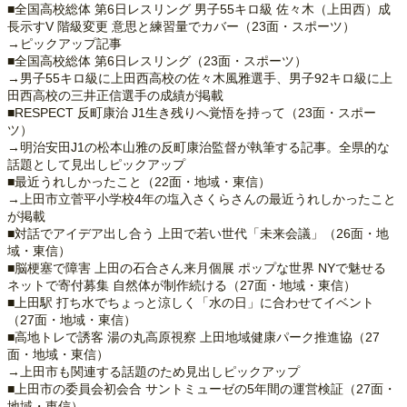
■全国高校総体 第6日レスリング 男子55キロ級 佐々木（上田西）成
長示すV 階級変更 意思と練習量でカバー（23面・スポーツ）
→ピックアップ記事
■全国高校総体 第6日レスリング（23面・スポーツ）
→男子55キロ級に上田西高校の佐々木風雅選手、男子92キロ級に上
田西高校の三井正信選手の成績が掲載
■RESPECT 反町康治 J1生き残りへ覚悟を持って（23面・スポー
ツ）
→明治安田J1の松本山雅の反町康治監督が執筆する記事。全県的な
話題として見出しピックアップ
■最近うれしかったこと（22面・地域・東信）
→上田市立菅平小学校4年の塩入さくらさんの最近うれしかったこと
が掲載
■対話でアイデア出し合う 上田で若い世代「未来会議」（26面・地
域・東信）
■脳梗塞で障害 上田の石合さん来月個展 ポップな世界 NYで魅せる
ネットで寄付募集 自然体が制作続ける（27面・地域・東信）
■上田駅 打ち水でちょっと涼しく「水の日」に合わせてイベント
（27面・地域・東信）
■高地トレで誘客 湯の丸高原視察 上田地域健康パーク推進協（27
面・地域・東信）
→上田市も関連する話題のため見出しピックアップ
■上田市の委員会初会合 サントミューゼの5年間の運営検証（27面・
地域・東信）