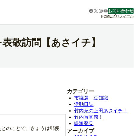
Facebook
X
Instagram
YouTube
お問い合わせ
プロフィール
HOME
を表敬訪問【あさイチ】
カテゴリー
市議選 豆知識
活動日誌
竹内充の上田あさイチ！
竹内写真感！
課題発見
たとのことで、きょうは郵便
アーカイブ