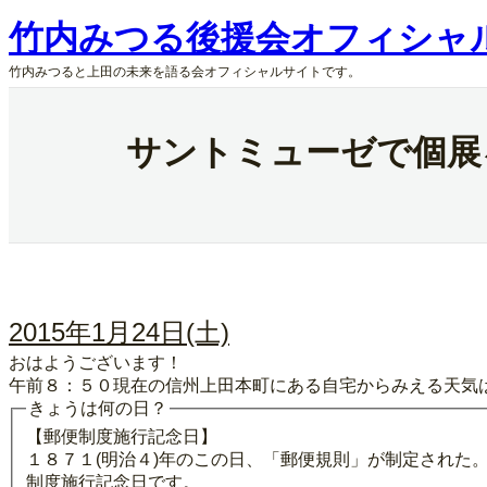
内
竹内みつる後援会オフィシャ
容
を
竹内みつると上田の未来を語る会オフィシャルサイトです。
ス
キ
ッ
サントミューゼで個展
プ
2015年1月24日(土)
おはようございます！
午前８：５０現在の信州上田本町にある自宅からみえる天気
きょうは何の日？
【郵便制度施行記念日】
１８７１(明治４)年のこの日、「郵便規則」が制定された
制度施行記念日です。