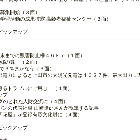
の募集開始（３面）
が学習活動の成果披露 高齢者福祉センター（３面）
ピックアップ
度末までに獣害防止柵４６ｋｍ（１面）
「郷の舞」（２面）
電で３％まかなう（３面）
部電力によると上田市の太陽光発電は４６２７件、最大出力１万
係るトラブルにご用心！（４面）
ップ
ングのとれた人財交流に（４面）
パンの代表社員 山崎隆延さんが執筆する記事
館「花屋」が登録有形文化財に（４面）
ピックアップ