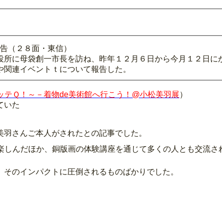
報告（２８面・東信）
役所に母袋創一市長を訪ね、昨年１２月６日から今月１２日に
や関連イベントｔについて報告した。
イッテＱ！～－着物de美術館へ行こう！@小松美羽展
）
ていた
美羽さんご本人がされたとの記事でした。
楽しんだほか、銅版画の体験講座を通じて多くの人とも交流さ
、そのインパクトに圧倒されるものばかりでした。
。