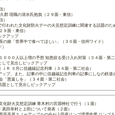
信）
佐久郡 現職の清水氏抱負（２９面・東信）
信）
で行われた文化財防火デーの火災想定訓練に関連する話題のた
２９面・東信）
ックアップ
社長の娘「世界中で食べてほしい」（３０面・信州ワイド）
ド）
１０００人以上増の予想 知恵絞る受け入れ対策（３４面・第
として見出しピックアップ
発 ＪＲ ３月に信越線記念列車（３４面・第二社会）
アップ。また、記事の中に信越線記念列車の記事にしなの鉄道
母会「恩返しを」（３４面・第二社会）
話題として見出しピックアップ
文化財火災想定訓練 青木村の宮淵神社で行う（１面）
！真田幸村と上田について発表（２面）
菅平高原スノーアップルの会が上田産リンゴ埋雪作業 リンゴ