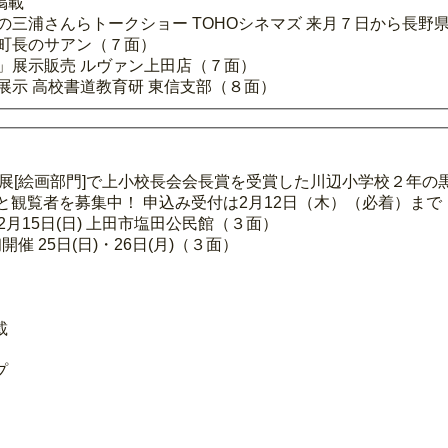
掲載
の三浦さんらトークショー TOHOシネマズ 来月７日から長野
町長のサアン（７面）
」展示販売 ルヴァン上田店（７面）
展示 高校書道教育研 東信支部（８面）
品展[絵画部門]で上小校長会会長賞を受賞した川辺小学校２年の
と観覧者を募集中！ 申込み受付は2月12日（木）（必着）まで
月15日(日) 上田市塩田公民館（３面）
 25日(日)・26日(月)（３面）
載
プ