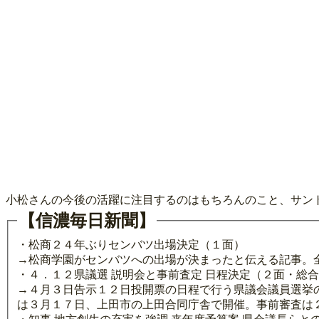
小松さんの今後の活躍に注目するのはもちろんのこと、サン
【信濃毎日新聞】
・松商２４年ぶりセンバツ出場決定（１面）
→松商学園がセンバツへの出場が決まったと伝える記事。
・４．１２県議選 説明会と事前査定 日程決定（２面・総
→４月３日告示１２日投開票の日程で行う県議会議員選挙
は３月１７日、上田市の上田合同庁舎で開催。事前審査は