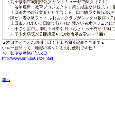
・丸子修学館演劇部公演 サントミューゼで熱演（７面）
・「若年雇用・教育プロジェクト」第１期生が開校式（７
→上田市内の建設業９０社でつくる上田市防災支援協会が
・障がい者水泳フェス ふれあいクラブがシンクロ披露（７
→上田市ふれあい真田館で行われた障がい者水泳フェスに
・「小さな親切」運動上田支部 長（おさ）っ子見守り隊に
・丸子中央病院が公開講座●１次救命処置学ぶ（７面）
▲本日のとことん信州上田！上田の関連記事ここまで▲
いやー新聞って、地域の事を知るのに便利ですね！
※ 郵便制度施行記念日
http://www.nnh.to/01/24.html
前へ