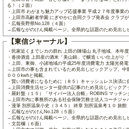
る！（２面）
・上田市 わがまち魅力アップ応援事業 平成２７年度事業
・上田市高齢者学園 にぎやかに合同クラブ発表会 クラブ
・広報長野県No.128（４面）
→広報ながのけん掲載ページ。全県的な話題のため見出し
【東信ジャーナル】
・民家近くまでシカの群れ 上田の陣場山 丸子地域、本年
・沓掛酒造 上田産の酒米「美山錦」で醸造 いい仕上がり
・上田、東御、小諸地域の平成25年度消費電力 太陽光発
→上田市の事も含まれているため見出しピックアップ。中
０００kwhと掲載、
・賢い消費者になるために（８５）キャッシュレス決済に
→上田消費生活センター提供の記事のため見出しピックア
・羅針盤（１５）「サイバー法人台帳」ROBINS マッチ
→上田市内に事務所のある社会保険労務士法人コーチジャ
・漫筆 別所温泉小史（３４５） 終章 別所温泉考１０ 旅
・広報ながのけんNo.128（５面）
→広報ながのけん掲載ページ。全県的な話題のため見出し
・文芸欄（６面）