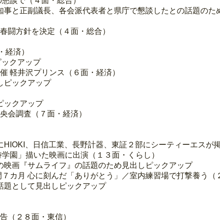
の懇談で（４面・総合）
知事と正副議長、各会派代表者と県庁で懇談したとの話題のた
 春闘方針を決定（４面・総合）
面・経済）
ピックアップ
開催 軽井沢プリンス（６面・経済）
しピックアップ
ピックアップ
中央会調査（７面・経済）
HIOKI、日信工業、長野計器、東証２部にシーティーエスが
「侍学園」描いた映画に出演（１３面・くらし）
の映画『サムライフ』の話題のため見出しピックアップ
期間７カ月 心に刻んだ「ありがとう」／室内練習場で打撃養う（
話題として見出しピックアップ
報告（２８面・東信）