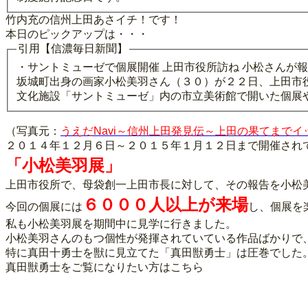
竹内充の信州上田あさイチ！です！
本日のピックアップは・・・
引用【信濃毎日新聞】
・サントミューゼで個展開催 上田市役所訪ね 小松さんが
坂城町出身の画家小松美羽さん（３０）が２２日、上田市
文化施設「サントミューゼ」内の市立美術館で開いた個展
（写真元：
うえだNavi～信州上田発見伝～上田の果てまで
２０１４年１２月６日～２０１５年１月１２日まで開催され
「小松美羽展」
上田市役所で、母袋創一上田市長に対して、その報告を小松
６０００人以上が来場
今回の個展には
し、個展を
私も小松美羽展を期間中に見学に行きました。
小松美羽さんのもつ個性が発揮されていている作品ばかりで
特に真田十勇士を獣に見立てた「真田獣勇士」は圧巻でした
真田獣勇士をご覧になりたい方はこちら