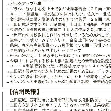
→ピックアップ記事
・ブラジル視察手応え 上田で参加企業報告会（２９面・東
・４．１２ 県議選 「県の強みを伸ばしたい」佐久市・北
・文化財火災に備え訓練 青木の神社で消防署（２９面・東
→上田広域消防本部の川西消防署、上田南部消防署、合同
・東信の１５高校教員が書道展 １９人の作品２０点並ぶ（
→上田市内の高校教員も作品を出展しているため見出しピ
・最年少１１歳で「みそソムリエ」合格 上田のみそ会社
・県内、春先も寒気影響か３カ月予報（３０面・信州ワイ
→全県的な話題のため見出しピックアップ
・松本山雅さあＪ１ 動き出した挑戦（下）観客１試合平均
→今季Ｊ１に参戦する松本山雅の話題のため全県的な話題
・３．１４開業 新幹線北陸へ 行楽期 かがやき９４６本増
→上田駅も関連する北陸新幹線の話題のため見出しピック
・センバツ決定 松商まちわびた「春」ＯＢ「優勝を」父
→センバツへの出場が決まった松商学園の話題。全県的な
【信州民報】
・上田広域川西消防署と上田南部消防署 文化財防災デーに
・上田市立清明小２年生４８人「ふるさと学習」成果披露
・上田市菅平高原「甘さが濃い」「まろやかな味」と評判 