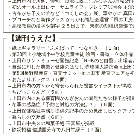
→上田市内で川柳、俳句、短歌に親しむみなさんの作品が
・初のオール上田ロケ「サムライフ」プレミア試写会 主演
・古布から干支の羊など「つくしの会」展、華やかに 真田
・ブローチなど新作グッズ かりがね福祉会運営「風の工房
・高校教員の漢字や刻字 ２５日まで、東御の胡桃倶楽部で
【週刊うえだ】
・紙上ギャラリー「ふんばって、つな引き」（１面）
→第28回上小地域小中学校児童生徒 絵画・書道・立体作
・上田市サントミューゼ開館記念「NHKのど自慢」出場者
・自然に即した農業と健康のはなし 赤峰勝人講演会in上田 2
・第8回長野県産直・直売サミットin上田市 産直フェアを初開催
・おたよりボックス（５面）
→上田市内の方々から寄せらられた投書やイラストが掲載
・ちびっこらんど（５面）
→上田市内にある保育園かんぎおんの園児たちの様子が掲
・冬季の感染症「予防と対処の方法は？」（６面）
→上田保健福祉事務所提供の記事のため見出しピックアッ
・暮らしの交差点（６面）
→上田市中央３の和菓子処 玉喜屋が掲載
・除災招福 信濃国分寺で八日堂縁日（７面）