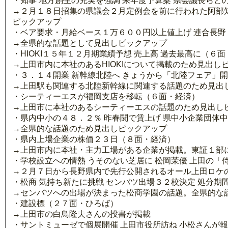
・知事 地方創生の充実を強調 来年度予算案 県会議長らと
→２月１８日招集の県議会２月定例会を前に行われた阿部
ピックアップ
・ベア要求・月給ベース１万６００円以上値上げ 連合長野
→全県的な話題として見出しピックアップ
・HIOKI１５年１２月期業績予想 売上高 過去最高に（６
→上田市内に本社のあるHIOKIについて掲載のため見出し
・３．１４開業 新幹線北陸へ きょうから「北陸フェア」
→上田駅も関連する北陸新幹線に関連する話題のため見出
・シーティーエスが福岡支店を移転（６面・経済）
→上田市に本社のあるシーティーエスの話題のため見出し
・県内中小の４８．２％ 昨春闘で賃上げ 県中小企業団体
→全県的な話題のため見出しピックアップ
・県内上場企業の株価２３日（８面・経済）
→上田市内に本社・主力工場がある企業が掲載。東証１部に
・学校設立への情熱 うそのない芝居に 松岡茉優 上田の
→２月７日から長野県内で先行公開されるオール上田ロケ
・松商 気持ち新たに挑戦 センバツ出場３２校決定 処分
→センバツへの出場が決まった松商学園の話題。全県的な
・建設標（２７面・ひろば）
→上田市の白鳥隆夫さんの投書が掲載
・サントミューゼで個展開催 上田市役所訪ね 小松さんが