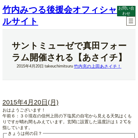
内
竹内みつる後援会オフィシャ
お問い合
容
わせ
を
ルサイト
ス
キ
ッ
プ
サントミューゼで真田フォー
ラム開催される【あさイチ】
竹内充の上田あさイチ！
2015年4月20日
takeuchimitsuru
2015年4月20日(月)
おはようございます！
午前６：３０現在の信州上田の下塩尻の自宅から見える天気はくも
りですが晴れ間もみえています。玄関に設置した温度計は１２℃を
指しています。
きょうは何の日？