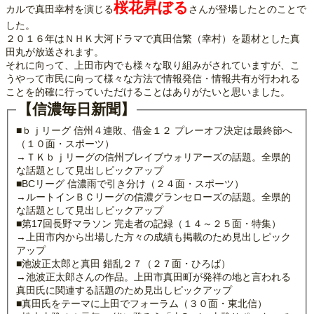
桜花昇ぼる
カルで真田幸村を演じる
さんが登場したとのことで
した。
２０１６年はＮＨＫ大河ドラマで真田信繁（幸村）を題材とした真
田丸が放送されます。
それに向って、上田市内でも様々な取り組みがされていますが、こ
うやって市民に向って様々な方法で情報発信・情報共有が行われる
ことを的確に行っていただけることはありがたいと思いました。
【信濃毎日新聞】
■ｂｊリーグ 信州４連敗、借金１２ プレーオフ決定は最終節へ
（１０面・スポーツ）
→ＴＫｂｊリーグの信州ブレイブウォリアーズの話題。全県的
な話題として見出しピックアップ
■BCリーグ 信濃雨で引き分け（２４面・スポーツ）
→ルートインＢＣリーグの信濃グランセローズの話題。全県的
な話題として見出しピックアップ
■第17回長野マラソン 完走者の記録（１４～２５面・特集）
→上田市内から出場した方々の成績も掲載のため見出しピック
アップ
■池波正太郎と真田 錯乱２７（２７面・ひろば）
→池波正太郎さんの作品。上田市真田町が発祥の地と言われる
真田氏に関連する話題のため見出しピックアップ
■真田氏をテーマに上田でフォーラム（３０面・東北信）