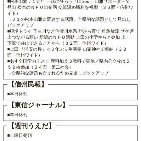
■松本山雅Ｊ１元年 一緒に登ろう「山Soul」山雅サポーターで
登山 松本のＮＰＯの企画 交流深め勝利を祈願（３３面・信州ワ
イド）
→Ｊ１の松本山雅に関連する話題。全県的な話題として見出し
ピックアップ
■現場トライ 千曲川など信濃川水系 卵から育て 稚魚放流 サケ遡
上つながる願い 新潟のＮＰＯ活動 上田の小学生らと参加 上・
下流で共にできることから（３２面・信州ワイド）
■上田 「浦安の舞」４０年ぶり生演奏 山家神社で奉納（３３
面・信州ワイド）
■あす全国学力テスト 理科加え３教科で実施／県内公立校は５
５９校参加（３４面・第二社会）
→全県的な話題も含まれるため見出しピックアップ
【信州民報】
■本日休刊
【東信ジャーナル】
■本日休刊
【週刊うえだ】
■土曜日発刊