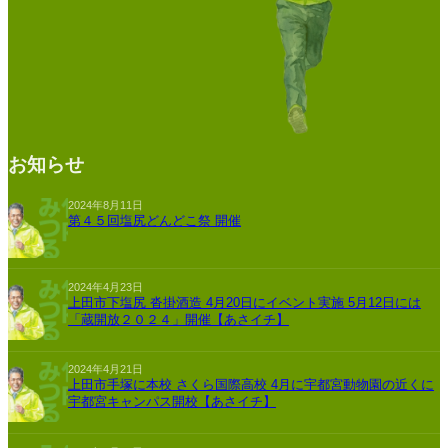
お知らせ
2024年8月11日
第４５回塩尻どんどこ祭 開催
2024年4月23日
上田市下塩尻 沓掛酒造 4月20日にイベント実施 5月12日には
「蔵開放２０２４」開催【あさイチ】
2024年4月21日
上田市手塚に本校 さくら国際高校 4月に宇都宮動物園の近くに
宇都宮キャンパス開校【あさイチ】