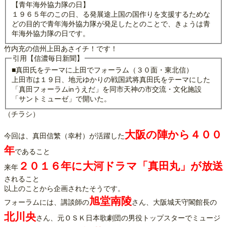
【青年海外協力隊の日】
１９６５年のこの日、る発展途上国の国作りを支援するためな
どの目的で青年海外協力隊が発足したとのことで、きょうは青
年海外協力隊の日です。
竹内充の信州上田あさイチ！です！
引用【信濃毎日新聞】
■真田氏をテーマに上田でフォーラム（３０面・東北信）
上田市は１９日、地元ゆかりの戦国武将真田氏をテーマにした
「真田フォーラムinうえだ」を同市天神の市交流・文化施設
「サントミューゼ」で開いた。
（チラシ）
大阪の陣から４００
今回は、真田信繁（幸村）が活躍した
年
であること
２０１６年に大河ドラマ「真田丸」が放送
来年
されること
以上のことから企画されたそうです。
旭堂南陵
フォーラムには、講談師の
さん、大阪城天守閣館長の
北川央
さん、元ＯＳＫ日本歌劇団の男役トップスターでミュージ