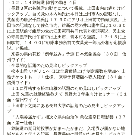
・１２．１４衆院選 陣営の動き ４日
→長野３区の各陣営の動きについて掲載。上田市内の処だけピ
ックアップ。自民党の木内均氏は本日は上田市内の記載なし。
共産党の唐沢千晶氏は１７:３０にアリオ上田前で街頭演説。上
田市の記載なしで佐久市内。維新の党の井出庸生氏は１６:３０
に上田駅前で維新の党の江田憲司共同代表と街頭演説、民主党
の寺島義幸氏は午前中は上田市、青木村を遊説、１３:１５に上
田駅前、１４:００に戦隊事務所前で玄葉光一郎元外相が応援演
説。と掲載。
・来春の県内花粉「例年並み」予測 日本気象協会（３０面・信
州ワイド）
→全県的な話題のため見出しピックアップ
・松本山雅 いざＪ１へ ほぼ全席種値上げ 制定席数を増加へ 山
雅チケットも「Ｊ１仕様」 来季予算増額へ収入確保（３１面・
信州ワイド）
→Ｊ１に昇格する松本山雅の話題のため見出しピックアップ
・上田 先輩の就活経験教えて 長野大３年生向けセミナー（３１
面・信州ワイド）
→上田市下之郷にある長野大学の話題のため見出しピックアッ
プ
・「入場券届かず」相次ぐ県内自治体 急な選挙日程影響（３７
面・第一社会）
→衆院選の期日前投票が始まったがまだ、入場券が届かない地
域があると伝える記事。長野県内の話題のため見出しピックア