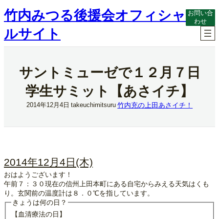
内
竹内みつる後援会オフィシャ
お問い合
容
わせ
を
ルサイト
ス
キ
ッ
プ
サントミューゼで１２月７日
学生サミット【あさイチ】
竹内充の上田あさイチ！
2014年12月4日
takeuchimitsuru
2014年12月4日(木)
おはようございます！
午前７：３０現在の信州上田本町にある自宅からみえる天気はくも
り。玄関前の温度計は８．０℃を指しています。
きょうは何の日？
【血清療法の日】