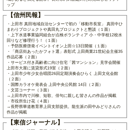
ップ
【信州民報】
・上田市 真田地域自治センターで初の「移動市長室」 真田中ひ
まわりプロジェクトや真田丸プロジェクトと懇談（１面）
・上下水道事業協同組合が点検ボランティア 小・中学校12校水
回りなど修理行う！（１面）
・予防医療啓発イベントイオン上田☆13日開催（１面）
・「商店街あったかフォト選」表彰式 上田商業21世紀会主催35
作品応募（２面）
・サービス付き高齢者に向け住宅「茜マンション」見学会開催
上田市大屋に賃貸形式19室（２面）
・上田市少年少女合唱団26回定期演奏会ひらく 上田文化会館
（２面）
・国際カラオケ発表会 上田中央公民館 14日（２面）
・文芸コーナー（３面）
→上田市内で川柳、短歌、俳句に親しむ皆さんの作品が掲載
・市役所生け花（４面）
→長野県華道教育界上田支部提供。龍生派の田中みどりさんの
作品が掲載
【東信ジャーナル】