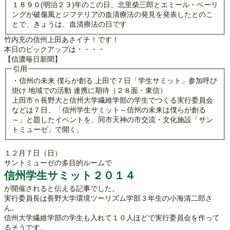
１８９０(明治２３)年のこの日、北里柴三郎とエミール・ベーリ
ングが破傷風とジフテリアの血清療法の発見を発表したとのこ
とで、きょうは、血清療法の日です
竹内充の信州上田あさイチ！です！
本日のピックアップは・・・・
【信濃毎日新聞】
引用
・信州の未来 僕らが創る 上田で７日「学生サミット」参加呼び
掛け 地域での活動 連携に期待（２８面・東信）
上田市ｎ長野大と信州大学繊維学部の学生でつくる実行委員会
などは７日、「信州学生サミット～信州の未来は僕らが創る
～」と題したイベントを、同市天神の市交流・文化施設「サン
トミューゼ」で開く。
１２月７日（日）
サントミューゼの多目的ルームで
信州学生サミット２０１４
が開催されると伝える記事でした。
実行委員長は長野大学環境ツーリズム学部３年生の小海清二郎さ
ん。
信州大学繊維学部の学生も入れて１０人ほどで実行委員会を作って
るそうです。