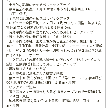
済）
→全県的な話題のため見出しピックアップ
・県内企業の倒産１１月１件増７件 前年比東京商工リサーチ
（８面・経済）
→全県的な話題のため見出しピックアップ
・レギュラー全国平均１５７円４０銭 ガソリン価格１年ぶり安
値 原油安２０週連続／県内１５９円９０銭
→長野県内の話題も含まれているため見出しピックアップ
・県内上場企業の株価３日（１０面・経済）
→上田市内に本社・主力工場がある企業が掲載。東証１部に
HIOKI、日信工業、長野計器、東証２部にシーティーエスが掲載
・いくぞＪ２ AC長野 大一番へ調整 入れ替え戦 第２戦に向け練
習（２１面・スポーツ）
→Ｊ２昇格の入れ替え戦の試合にのぞむＡＣ長野パルセイロの
話題。全県的な話題として見出しピックアップ
・建設標（２７面・ひろば）
→上田市の唐沢清江さんの投書が掲載
・信州の未来 僕らが創る 上田で７日「学生サミット」参加呼び
掛け 地域での活動 連携に期待（２８面・東信）
→ピックアップ記事
・菅平高原スキー場雪作り大急ぎ ６日オープン雨で一時解ける
（２９面・東信）
・地域医療 現場を見て学ぶ 上田高生 医師の訪問に同行（２９
面・東信）