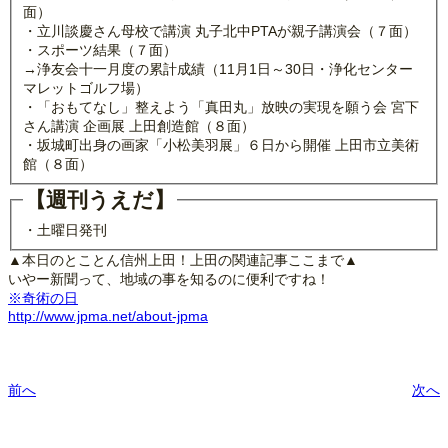
面）
・立川談慶さん母校で講演 丸子北中PTAが親子講演会（７面）
・スポーツ結果（７面）
→浄友会十一月度の累計成績（11月1日～30日・浄化センター
マレットゴルフ場）
・「おもてなし」整えよう「真田丸」放映の実現を願う会 宮下
さん講演 企画展 上田創造館（８面）
・坂城町出身の画家「小松美羽展」６日から開催 上田市立美術
館（８面）
【週刊うえだ】
・土曜日発刊
▲本日のとことん信州上田！上田の関連記事ここまで▲
いやー新聞って、地域の事を知るのに便利ですね！
※奇術の日
http://www.jpma.net/about-jpma
前へ
次へ