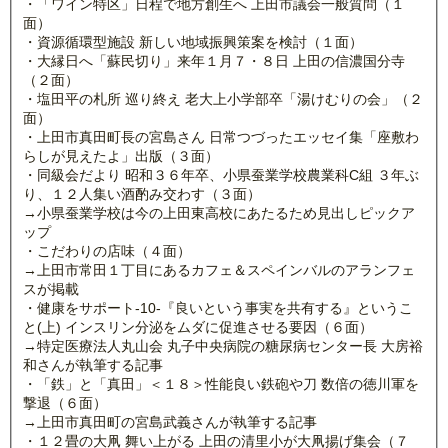
・「ワイン特区」日程で地方創生へ 上田市議会一般質問（１
面）
・資源循環型施設 新しい地域振興策案を検討（１面）
・大縁日へ「蘇民切り」来年１月７・８日 上田の信濃国分寺
（２面）
・塩田平の札所 巡り終え 老大上小学部卒「湯けむりの会」（２
面）
・上田市真田町長の宮島さん 日常つづったエッセイ集「座敷わ
らしが見えたよ」出版（３面）
・同級会だより 昭和３６年卒、小県蚕業学校農業科C組 ３年ぶ
り、１２人集い酒酌み交わす（３面）
→小県蚕業学校は今の上田東高校にあたるため見出しピックア
ップ
・こだわりの店味（４面）
→上田市常田１丁目にあるカフェ＆スペインバルのアランフェ
スが掲載
・健康をサポート-10-『良いという事実を共有する』というこ
と(上) インスリン分泌をムダに促進させる要因（６面）
→特定医療法人丸山会 丸子中央病院の糖尿病センター長 大房裕
和さんが執筆する記事
・「鉄」と「真田」＜１８＞性能良い鉄砲や刀 数倍の徳川軍を
撃退（６面）
→上田市真田町の宮島武義さんが執筆する記事
・１２畳の大凧 舞い上がる 上田の清里小が大凧揚げ集会（７