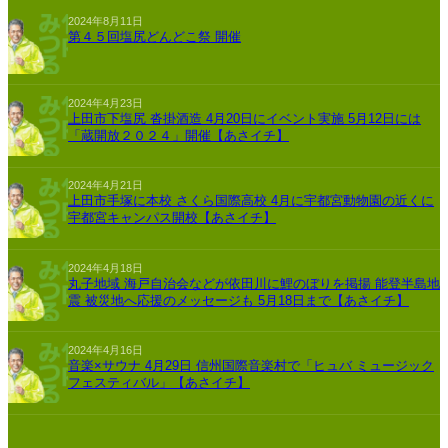
2024年8月11日
第４５回塩尻どんどこ祭 開催
2024年4月23日
上田市下塩尻 沓掛酒造 4月20日にイベント実施 5月12日には
「蔵開放２０２４」開催【あさイチ】
2024年4月21日
上田市手塚に本校 さくら国際高校 4月に宇都宮動物園の近くに
宇都宮キャンパス開校【あさイチ】
2024年4月18日
丸子地域 海戸自治会などが依田川に鯉のぼりを掲揚 能登半島地
震 被災地へ応援のメッセージも 5月18日まで【あさイチ】
2024年4月16日
音楽×サウナ 4月29日 信州国際音楽村で「ヒュバ ミュージック
フェスティバル」【あさイチ】