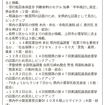
ると掲載。
・淫行処罰条例是非 判断材料のモデル 知事「半年検討し策定」
県会答弁（２面・総合）
→県議会の一般質問の話題のため、全県的な話題として見出し
ピックアップ
・県内小選挙区の情勢 木内・井出・寺島氏激戦 続く 唐沢氏 支
持を伸ばす（２・３面・総合）
→長野１区から５区までの状況が掲載。上田市が選挙区に含ま
れる長野３区は３面に掲載。
・１２．１４衆院選信州 本社 県内世論調査「投票で何を重視す
るか」「社会保障トップ２９％」２０～５０大「景気・雇用」
最多（５面・総合）
→１２月２日公示、１４日投開票の第４７回衆議院議員総選挙
の話題のため見出しピックアップ
・序盤情勢 全国世論調査 自民引締め懸念 野党 局面転換探る
「態度未定」の動向焦点（５面・総合）
→１２月２日公示、１４日投開票の第４７回衆議院議員総選挙
の話題のため見出しピックアップ
・TVきょうからラジオ７日から 県内小選挙区政見放送（５面・
総合）
→１２月２日公示、１４日投開票の第４７回衆議院議員総選挙
の話題のため見出しピックアップ
・県内中小製造業受注量DI １０月６期ぶりマイナス（８面・経