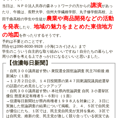
講演
当日は、ＮＰＯ法人共存の森ネットワークの方からの
があっ
たり、午後は、長野大学、信州大学繊維学部、丸子修学館高校、上
農業や商品開発などの活動
田千曲高校の学生や生徒が
を発表
地域の魅力をまとめた東信地方
したり、
の地図
を作ったりするそうです。
予約は不要とのことです。
問合せは090-8030-9928（小海(コカイ)さん）まで
学生のこういう自主的な取り組みいいですね！自分たちの暮らしや
周りの事を考える上できっかけになるといいと思いました。
【信濃毎日新聞】
・自民３００議席超す勢い 衆院選全国世論調査 民主70前後 維
新減か（１面）
→１２月２日公示、１４日投開票の第４７回衆議院議員総選挙
の話題のため見出しピックアップ
・自民３００議席超す勢い 本社県内世論調査 自民 ３小選挙区
優位 態度未定有権者５～６割り（１面）
→信濃毎日新聞社が県内有権者１９９８人を対象に２、３日に
実施した世論調査の結果について掲載。２、４、５区で自民党
が優位にたち、１区では、民主党自民党が支持を集め、３区で
は自民党、維新の党、民主党が激しく競り合っている状況であ