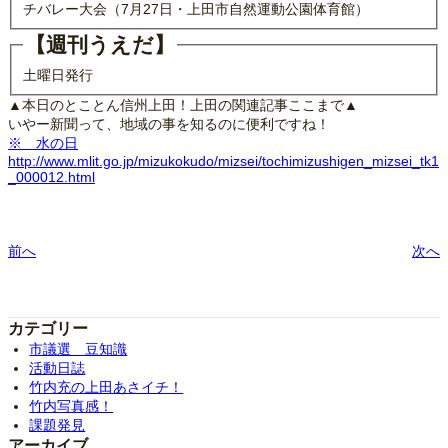
チバレー大会（7月27日・上田市自然運動公園体育館）
【週刊うえだ】
土曜日発行
▲本日のとことん信州上田！上田の関連記事ここまで▲
いやー新聞って、地域の事を知るのに便利ですね！
※ 水の日
http://www.mlit.go.jp/mizukokudo/mizsei/tochimizushigen_mizsei_tk1
_000012.html
前へ
次へ
カテゴリー
市議選 豆知識
活動日誌
竹内充の上田あさイチ！
竹内写真感！
課題発見
アーカイブ