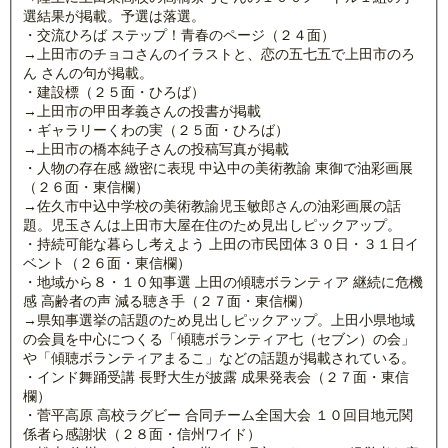
選結果が掲載。予選は落選。
・交流ひろば ステップ！青春のページ（２４面）
→上田市のチョコさんのイラストと、恋の五七五で上田市のろ
ん さんの句が掲載。
・建設標（２５面・ひろば）
→上田市の甲田孝義さんの投書が掲載
・ギャラリーくわの実（２５面・ひろば）
→上田市の橋本純子さんの投稿写真が掲載
・人物の存在感 緻密に表現 中込中の美術教諭 東御で油彩画展
（２６面・東信欄）
→佐久市中込中学校の美術教諭児玉敏郎さんの油彩画展の話
題。児玉さんは上田市大屋在住のため見出しピックアップ。
・持続可能な暮らし考えよう 上田の市民団体３０日・３１日イ
ベント（２６面・東信欄）
・地域から８・１０知事選 上田の傾聴ボランティア 継続に危機
感 高齢者の声 減る聴き手（２７面・東信欄）
→県知事選挙の話題のため見出しピックアップ。上田小県地域
の会員を中心につくる「傾聴ボランティア七（セブン）の会」
や「傾聴ボランティアまるこ」などの話題が掲載されている。
・インド舞踊受講 長野大生が披露 成果発表会（２７面・東信
欄）
・菅平高原 高校ラグビー 合同チーム全国大会 １０回目地元関
係者ら感謝状（２８面・信州ワイド）