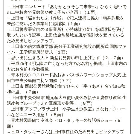
・上田市 コンサート「ありがとうそして未来へ」ひらく 思いで
の二中校舎で元教師や教え子らが企画！（１面）
・上田署『騙されたふり作戦』で犯人逮捕に協力！特殊詐欺を
未然に防いだ３事業所に感謝状（１面）
→上田警察署管内の３事業所社が特殊詐欺防止を感謝状を受け
取ったという記事。上田信金常磐城支店が感謝状を受けている
ため見出しピックアップ。
・上田市の信大繊維学部 高分子工業研究施設の閉所式 国際ファ
イバー工学研究所開所式（１面）
・思い出に生きる人々 新盆お見舞い申し上げます（２～７面）
→平成25年8月以降に亡くなった方のお名前が掲載。上田市内の
方のお名前も多数掲載。
・青木村のクロスロードあおき バスボムワークショップ人気 上
田市中央公民館で初ン開催（７面）
・上田市 西部公民館秋和分館でひらく「字（あざ）名で知る秋
和の里」（７面）
・上田市中央公民館 地元産大豆使い夏休み親子豆腐作り教室 生
活改善グループうえだ豆腐班が指導！（８面）
・上田市 アクアプラザ上田「小学生水泳教室」水なれ・クロー
ルなど４コース用意！（８面）
・青木村図書館で夕涼会 ヒロ・タッキーの腹話術ショー（８
面）
→ヒロ・タッキーさんは上田市在住のため見出しピックアップ