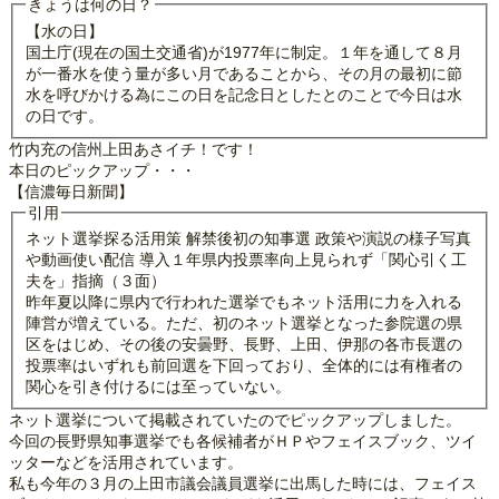
きょうは何の日？
【水の日】
国土庁(現在の国土交通省)が1977年に制定。１年を通して８月
が一番水を使う量が多い月であることから、その月の最初に節
水を呼びかける為にこの日を記念日としたとのことで今日は水
の日です。
竹内充の信州上田あさイチ！です！
本日のピックアップ・・・
【信濃毎日新聞】
引用
ネット選挙探る活用策 解禁後初の知事選 政策や演説の様子写真
や動画使い配信 導入１年県内投票率向上見られず「関心引く工
夫を」指摘（３面）
昨年夏以降に県内で行われた選挙でもネット活用に力を入れる
陣営が増えている。ただ、初のネット選挙となった参院選の県
区をはじめ、その後の安曇野、長野、上田、伊那の各市長選の
投票率はいずれも前回選を下回っており、全体的には有権者の
関心を引き付けるには至っていない。
ネット選挙について掲載されていたのでピックアップしました。
今回の長野県知事選挙でも各候補者がＨＰやフェイスブック、ツイ
ッターなどを活用されています。
私も今年の３月の上田市議会議員選挙に出馬した時には、フェイス