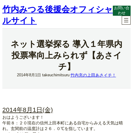
内
竹内みつる後援会オフィシャ
お問い合
容
わせ
を
ルサイト
ス
キ
ッ
プ
ネット選挙探る 導入１年県内
投票率向上みられず【あさイ
チ】
竹内充の上田あさイチ！
2014年8月1日
takeuchimitsuru
2014年8月1日(金)
おはようございます！
午前８：２０現在の信州上田本町にある自宅からみえる天気は晴
れ。玄関前の温度計は２６．０℃を指しています。