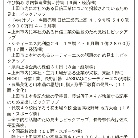
伸び悩み 県内製造業勢い持続（６面・経済欄）
→上田市内に本社のある日信工業について掲載されているため
見出しピックアップ
・HV向けブレーキ販売増 日信工業売上高 ４．９％増 ５４０億
９９００万円 ４～６月期
→上田市内に本社のある日信工業の話題のため見出しピックア
ップ
・シティーエス純利益２６．１％増 ４～６月期 １億２８００万
円（７面・経済欄）
→上田市に本社のあるシーティーエスの話題のため見出しピッ
クアップ
・県内上場企業の株価３１日（８面・経済欄）
→上田市内に本社・主力工場がある企業が掲載。東証１部に
HIOKI、日信工業、長野計器、JASDAQにシーティーエスが掲載
・農民美術と山本鼎の思想[５]指人形手工教育の発展へ（１１
面・文化）
→上田市山本鼎記念館の学芸員、藤城優子さんが執筆する記事
のため見出しピックアップ
・代表４９校出そろう初出場９校 全国高校野球 地方大会（１６
面・スポーツ欄）
→全県的な話題のため見出しピックアップ。長野県代表は佐久
長聖高校。
・全国高校総体（１６面・スポーツ欄）
→陸上に上田東高校の高橋奈弓さんの１００メートル１組の予