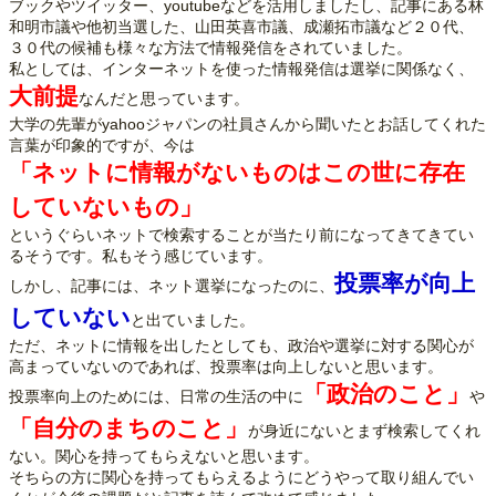
ブックやツイッター、youtubeなどを活用しましたし、記事にある林
和明市議や他初当選した、山田英喜市議、成瀬拓市議など２０代、
３０代の候補も様々な方法で情報発信をされていました。
私としては、インターネットを使った情報発信は選挙に関係なく、
大前提
なんだと思っています。
大学の先輩がyahooジャパンの社員さんから聞いたとお話してくれた
言葉が印象的ですが、今は
「ネットに情報がないものはこの世に存在
していないもの」
というぐらいネットで検索することが当たり前になってきてきてい
るそうです。私もそう感じています。
投票率が向上
しかし、記事には、ネット選挙になったのに、
していない
と出ていました。
ただ、ネットに情報を出したとしても、政治や選挙に対する関心が
高まっていないのであれば、投票率は向上しないと思います。
「政治のこと」
投票率向上のためには、日常の生活の中に
や
「自分のまちのこと」
が身近にないとまず検索してくれ
ない。関心を持ってもらえないと思います。
そちらの方に関心を持ってもらえるようにどうやって取り組んでい