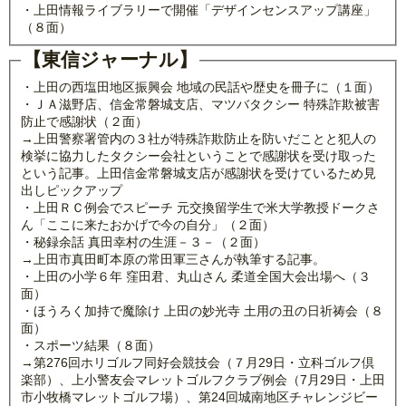
・上田情報ライブラリーで開催「デザインセンスアップ講座」
（８面）
【東信ジャーナル】
・上田の西塩田地区振興会 地域の民話や歴史を冊子に（１面）
・ＪＡ滋野店、信金常磐城支店、マツバタクシー 特殊詐欺被害
防止で感謝状（２面）
→上田警察署管内の３社が特殊詐欺防止を防いだことと犯人の
検挙に協力したタクシー会社ということで感謝状を受け取った
という記事。上田信金常磐城支店が感謝状を受けているため見
出しピックアップ
・上田ＲＣ例会でスピーチ 元交換留学生で米大学教授ドークさ
ん「ここに来たおかげで今の自分」（２面）
・秘録余話 真田幸村の生涯－３－（２面）
→上田市真田町本原の常田軍三さんが執筆する記事。
・上田の小学６年 窪田君、丸山さん 柔道全国大会出場へ（３
面）
・ほうろく加持で魔除け 上田の妙光寺 土用の丑の日祈祷会（８
面）
・スポーツ結果（８面）
→第276回ホリゴルフ同好会競技会（７月29日・立科ゴルフ倶
楽部）、上小警友会マレットゴルフクラブ例会（7月29日・上田
市小牧橋マレットゴルフ場）、第24回城南地区チャレンジビー