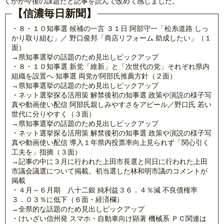
くかが今後の課題だと記事を読んで改めて感じました。
【信濃毎日新聞】
・８・１０知事選 候補の一言 ３１日 阿部守一「松糸道路 しっ
かり取り組む」／ 野口俊邦「商店リフォーム 助成したい」（１
面）
→県知事選挙の話題のため見出しピックアップ
・８・１０知事選 新党「維新」と「次世代の党」それぞれ県内
組織を設置へ 知事選 両党が阿部氏推薦方針（２面）
→県知事選挙の話題のため見出しピックアップ
・ネット選挙探る活用策 解禁後初の知事選 政策や演説の様子写
真や動画使い配信 阿部氏親しみやすさをアピール／野口氏 若い
世代に分りやすく（３面）
→県知事選挙の話題のため見出しピックアップ
・ネット選挙探る活用策 解禁後初の知事選 政策や演説の様子写
真や動画使い配信 導入１年県内投票率向上見られず「関心引く
工夫を」指摘（３面）
→記事の中に３月に行われた上田市長選と同日に行われた上田
市議会議選について掲載。初当選した林和明市議のコメントが
掲載
・４月～６月期 八十二銀 純利益３６．４％減 不良債権率
３．０３％に低下（６面・経済欄）
→全県的な話題のため見出しピックアップ
・けいざい信州発 スマホ・自動車向け顕著 機械系 ＰＣ関連は