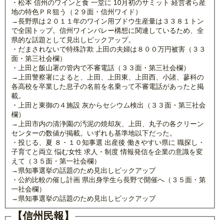
・松本 信州のワインと食 一堂に 10月初のサミット 経営者ら産
地の特色ＰＲ狙う（２９面・信州ワイド）
→長野県は２０１１年のワイン用ブドウ生産量は３３８１トン
で全国トップ。信州ワインバレー構想に関連しているため、全
県的な話題として見出しピックアップ。
・だまされないで特殊詐欺 上田の夫婦は８００万円被害（３３
面・第三社会欄）
・上田と飯山署の管内で不審電話（３３面・第三社会欄）
→上田警察署によると、上田、上田東、上田西、小諸、蓼科の
各高校を卒業した息子の名前を名乗って不審電話があったと掲
載。
・上田と東御の４施設 灰からセシウム検出（３３面・第三社会
欄）
→上田市内の清浄園の汚泥の焼却灰、上田、丸子の各クリーン
センターの数値が掲載。いずれも基準地以下だった。
・投じる、夏 ８・１０知事選 出産後 働きやすい県に 職探し・
子育てと両立 悩む女性 求人・制度 情報発信を企業の意識を変
えて（３５面・第一社会欄）
→県知事選挙の話題のため見出しピックアップ
・公約比較の催し計画 県出身学生ら長野で開催へ（３５面・第
一社会欄）
→県知事選挙の話題のため見出しピックアップ
【信州民報】