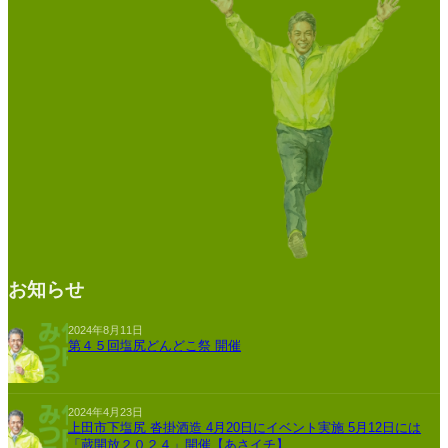
お知らせ
2024年8月11日
第４５回塩尻どんどこ祭 開催
2024年4月23日
上田市下塩尻 沓掛酒造 4月20日にイベント実施 5月12日には
「蔵開放２０２４」開催【あさイチ】