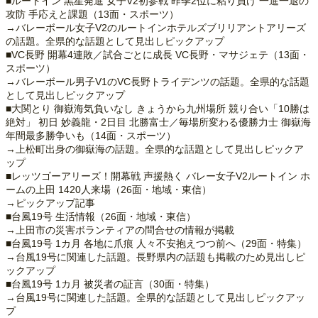
■ルートイン 黒星発進 女子V2初参戦 昨季2位に粘り負け 一進一退の
攻防 手応えと課題（13面・スポーツ）
→バレーボール女子V2のルートインホテルズブリリアントアリーズ
の話題。全県的な話題として見出しピックアップ
■VC長野 開幕4連敗／試合ごとに成長 VC長野・マサジェテ（13面・
スポーツ）
→バレーボール男子V1のVC長野トライデンツの話題。全県的な話題
として見出しピックアップ
■大関とり 御嶽海気負いなし きょうから九州場所 競り合い「10勝は
絶対」 初日 妙義龍・2日目 北勝富士／毎場所変わる優勝力士 御嶽海
年間最多勝争いも（14面・スポーツ）
→上松町出身の御嶽海の話題。全県的な話題として見出しピックア
ップ
■レッツゴーアリーズ！開幕戦 声援熱く バレー女子V2ルートイン ホ
ームの上田 1420人来場（26面・地域・東信）
→ピックアップ記事
■台風19号 生活情報（26面・地域・東信）
→上田市の災害ボランティアの問合せの情報が掲載
■台風19号 1カ月 各地に爪痕 人々不安抱えつつ前へ（29面・特集）
→台風19号に関連した話題。長野県内の話題も掲載のため見出しピ
ックアップ
■台風19号 1カ月 被災者の証言（30面・特集）
→台風19号に関連した話題。全県的な話題として見出しピックアッ
プ