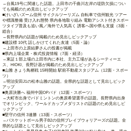
→台風19号に関連した話題。上田市の千曲川左岸の堤防欠損につい
ても掲載のため見出しピックアップ
■けいざいズーム信州 サイクルツーリズム 自転車で信州観光 ツアー
や標識整備 受け入れ態勢 県内各地取り組み 電動アシスト付きスポー
ツタイプ普及も追い風／海外で人気高く 誘客へ国や県も支援（3面・
総合）
→長野県内の話題が掲載のため見出しピックアップ
■建設標 10代 話しかけてくれた友達（5面・論）
→上田市の上原結夢さんの投書が掲載
■県内上場企業・株式投資情報（7面・経済）
→東証１部上場の上田市内に本社、主力工場があるシーティーエ
ス、HIOKI、長野計器が掲載のため見出しピックアップ
■山雅 きょう鳥栖戦 15時開始 駅前不動産スタジアム（12面・スポー
ツ）
→明治安田J1の松本山雅の話題。全県的な話題として見出しピック
アップ
■奥原決勝へ 福州中国OPバド（12面・スポーツ）
→大町市出身でバドミントンの奥原希望選手の話題。長野県内出身
でオリンピック、ワールドカップメダリストの話題のため見出しピ
ックアップ
■堅守の信州 3連勝（13面・スポーツ）
→バスケットボール男子B2の信州ブレイブウォリアーズの話題。全
県的な話題として見出しピックアップ