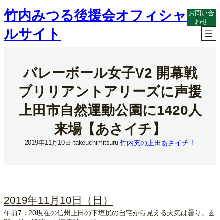
内
竹内みつる後援会オフィシャ
お問い合
容
わせ
を
ルサイト
ス
キ
ッ
プ
バレーボール女子V2 開幕戦
ブリリアントアリーズに声援
上田市自然運動公園に1420人
来場【あさイチ】
竹内充の上田あさイチ！
2019年11月10日
takeuchimitsuru
2019年11月10日（日）
午前7：20現在の信州上田の下塩尻の自宅から見える天気は曇り。玄