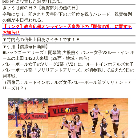
関の外に設置した温度計は3℃。
きょうは何の日？【祝賀御列の儀の日】
令和になり、即された天皇陛下のご即位を祝うパレード、祝賀御列
の儀が本日行われる。
【リンク】政府広報オンライン－天皇陛下の「即位の礼」に関する
お知らせ
▼竹内充の信州上田あさイチ！です！▼
▼引用【信濃毎日新聞】
■レッツゴーアリーズ！開幕戦 声援熱く バレー女子V2ルートイン ホ
ームの上田 1420人来場（26面・地域・東信）
バレーボール女子のVリーグ2部（V2）に、ルートインホテルズ女子
バレーボール部「ブリリアントアリーズ」が初参戦して迎えた9日の
開幕戦。
（画像元：ルートインホテルズ女子バレーボール部ブリリアントア
リーズＨＰ）