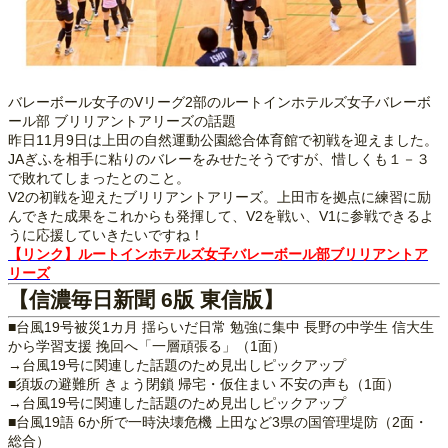
バレーボール女子のVリーグ2部のルートインホテルズ女子バレーボ
ール部 ブリリアントアリーズの話題
昨日11月9日は上田の自然運動公園総合体育館で初戦を迎えました。
JAぎふを相手に粘りのバレーをみせたそうですが、惜しくも１－３
で敗れてしまったとのこと。
V2の初戦を迎えたブリリアントアリーズ。上田市を拠点に練習に励
んできた成果をこれからも発揮して、V2を戦い、V1に参戦できるよ
うに応援していきたいですね！
【リンク】ルートインホテルズ女子バレーボール部ブリリアントア
リーズ
【信濃毎日新聞 6版 東信版】
■台風19号被災1カ月 揺らいだ日常 勉強に集中 長野の中学生 信大生
から学習支援 挽回へ「一層頑張る」（1面）
→台風19号に関連した話題のため見出しピックアップ
■須坂の避難所 きょう閉鎖 帰宅・仮住まい 不安の声も（1面）
→台風19号に関連した話題のため見出しピックアップ
■台風19語 6か所で一時決壊危機 上田など3県の国管理堤防（2面・
総合）