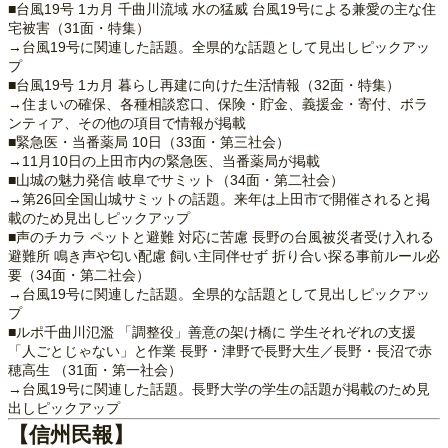
■台風19号 1カ月 千曲川流域 水の猛威 台風19号による兼愛の主な住
宅被害（31面・特集）
→台風19号に関連した話題。全県的な話題として見出しピックアッ
プ
■台風19号 1カ月 暮らし再建に向けた生活情報（32面・特集）
→住まいの確保、各種相談窓口、保険・貯金、義援金・寄付、ボラ
ンティア、その他の項目で情報が掲載
■緊急医・当番薬局 10日（33面・第三社会）
→11月10日の上田市内の緊急医、当番薬局が掲載
■山城の魅力発信 岐阜でサミット（34面・第二社会）
→第26回全国山城サミットの話題。来年は上田市で開催されると掲
載のため見出しピックアップ
■声のチカラ ペットと避難 対応に苦慮 長野の台風被災者受け入れる
避難所 鳴き声や匂い配慮 飼い主同伴せず 折り合い探る事前ルール必
要（34面・第二社会）
→台風19号に関連した話題。全県的な話題として見出しピックアッ
プ
■ルポ千曲川氾濫 「調整役」善意の架け橋に 学生それぞれの支援
「人ごとじゃない」と作業 長野・津野で長野大生／長野・長沼で赤
穂高生 （31面・第一社会）
→台風19号に関連した話題。長野大学の学生の話題が掲載のため見
出しピックアップ
【信州民報】