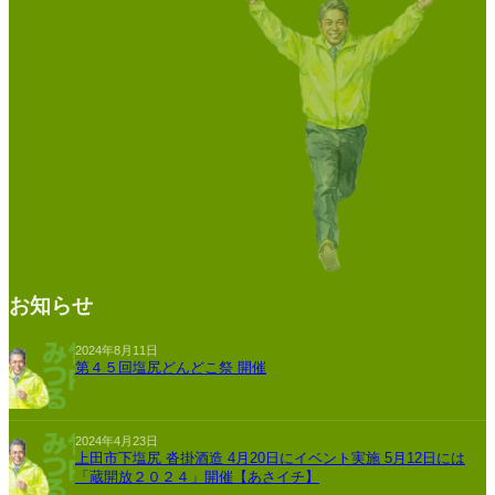
お知らせ
2024年8月11日
第４５回塩尻どんどこ祭 開催
2024年4月23日
上田市下塩尻 沓掛酒造 4月20日にイベント実施 5月12日には
「蔵開放２０２４」開催【あさイチ】