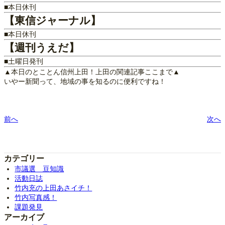
■本日休刊
【東信ジャーナル】
■本日休刊
【週刊うえだ】
■土曜日発刊
▲本日のとことん信州上田！上田の関連記事ここまで▲
いやー新聞って、地域の事を知るのに便利ですね！
前へ
次へ
カテゴリー
市議選 豆知識
活動日誌
竹内充の上田あさイチ！
竹内写真感！
課題発見
アーカイブ