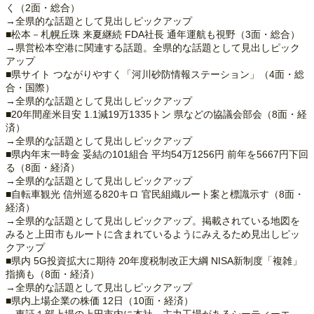
く（2面・総合）
→全県的な話題として見出しピックアップ
■松本－札幌丘珠 来夏継続 FDA社長 通年運航も視野（3面・総合）
→県営松本空港に関連する話題。全県的な話題として見出しピック
アップ
■県サイト つながりやすく「河川砂防情報ステーション」（4面・総
合・国際）
→全県的な話題として見出しピックアップ
■20年間産米目安 1.1減19万1335トン 県などの協議会部会（8面・経
済）
→全県的な話題として見出しピックアップ
■県内年末一時金 妥結の101組合 平均54万1256円 前年を5667円下回
る（8面・経済）
→全県的な話題として見出しピックアップ
■自転車観光 信州巡る820キロ 官民組織ルート案と標識示す（8面・
経済）
→全県的な話題として見出しピックアップ。掲載されている地図を
みると上田市もルートに含まれているようにみえるため見出しピッ
クアップ
■県内 5G投資拡大に期待 20年度税制改正大綱 NISA新制度「複雑」
指摘も（8面・経済）
→全県的な話題として見出しピックアップ
■県内上場企業の株価 12日（10面・経済）
→東証１部上場の上田市内に本社、主力工場があるシーティーエ