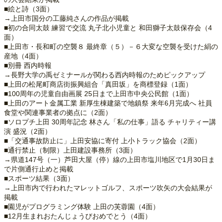
■絵と詩（3面）
→上田市国分の工藤純さんの作品が掲載
■初の合同太鼓 練習で交流 丸子北小児童と 和田獅子太鼓保存会（4
面）
■上田市・長和町の空襲８ 最終章（５）－６大変な空襲を受けた絹の
産地（4面）
■別冊 西内時報
→長野大学の禹ゼミナールが関わる西内時報のためピックアップ
■上田の松尾町商店街振興組合「真田坂」を商標登録（1面）
■100周年の児童自由画展 25日まで上田市中央公民館（1面）
■上田のアート金属工業 新厚生棟建築で地鎮祭 来年6月完成へ 社員
食堂や関連事業者の拠点に（2面）
■ソロプチ上田 30周年記念 林さん「私の仕事」語る チャリティー講
演 盛況（2面）
■「交通事故防止に」上田安協に寄付 上小トラック協会（2面）
■通行禁止（制限）上田建設事務所（3面）
→県道147号（一）芦田大屋（停）線の上田市塩川地区で1月30日ま
で片側通行止めと掲載
■スポーツ結果（3面）
→上田市内で行われたマレットゴルフ、スポーツ吹矢の大会結果が
掲載
■園児がプログラミング体験 上田の芙蓉園（4面）
■12月生まれおたんじょうびおめでとう（4面）