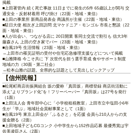
掲載
■上田署管内 続く死亡事故 11日までに発生の5件 65歳以上が関与 交
通安全・反射材着用 呼び掛け（22面・地域・東信）
■上田の事業所 新商品発表会 商議所が主催（22面・地域・東信）
■駐日大使 相次ぎ上田訪問 北マケドニア・モンゴル 市長と懇談（22
面・地域・東信）
■人が出会い、つながる店に 20日開業 客同士交流で割引も 信大3年
藤森さん 上田の空き家でバー（23面・地域・東信）
■台風19号 生活情報（23面・地域・東信）
→上田市の罹災証明の受付や住宅応急修理支援などについて掲載
■山雅降格 今こそ共に 下 次世代を担う選手育成 食やサポート制度
地域の力（30面・第二社会）
→松本山雅の話題。全県的な話題として見出しピックアップ
【信州民報】
■松尾町商店街振興組合 坂の愛称「真田坂」商標登録 商店街活動に
添え“よりブランド化”を！フリーペーパー『真田坂』は27号を発行
（1面）
■上田法人会 青年部中心に「小学校租税教室」上田市立中塩田小6年
生が「学ぶ」地域社会貢献事業として（1面）
■台風19号 東京上田会が「ふるさと」を応援 会員ら210人からの支
援金贈る（2面）
■上田地域子どもCGコンク 小中学生から152作品応募 最優秀賞は宇
佐美凌臣さん（2面）