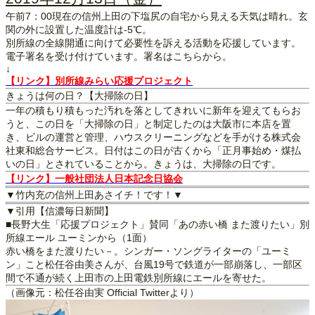
午前7：00現在の信州上田の下塩尻の自宅から見える天気は晴れ。玄
関の外に設置した温度計は-5℃。
別所線の全線開通に向けて必要性を訴える活動を応援しています。
電子署名を受け付けています。署名はこちらから。
↓
【リンク】別所線みらい応援プロジェクト
きょうは何の日？【大掃除の日】
一年の積もり積もった汚れを落としてきれいに新年を迎えてもらお
うと、この日を「大掃除の日」と制定したのは大阪市に本店を置
き、ビルの運営と管理、ハウスクリーニングなどを手がける株式会
社東和総合サービス。日付はこの日が古くから「正月事始め・煤払
いの日」とされていることから。きょうは、大掃除の日です。
【リンク】一般社団法人日本記念日協会
▼竹内充の信州上田あさイチ！です！▼
▼引用【信濃毎日新聞】
■長野大生「応援プロジェクト」賛同「あの赤い橋 また渡りたい」別
所線エール ユーミンから（1面）
赤い橋をまた渡りたい－。シンガー・ソングライターの「ユーミ
ン」こと松任谷由美さんが、台風19号で鉄道が一部崩落し、一部区
間で不通が続く上田市の上田電鉄別所線にエールを寄せた。
（画像元：松任谷由実 Official Twitterより）