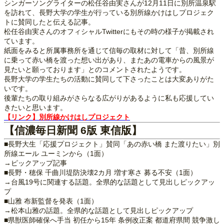
シンガーソングライターの松任谷由実さんが12月11日に別所温泉駅
を訪れて、長野大学の学生が行っている別所線かけはしプロジェク
トに賛同したと伝える記事。
松任谷由実さんのオフィシャルTwitterにもその時の様子が掲載され
ています。
紙面をみると所属事務所を通じて信毎の取材に対して「昔、別所線
に乗って赤い橋を渡った想い出があり、またあの電車からの風景が
見たいと願っております」とのコメントされたようです。
長野大学の学生たちの活動に賛同して下さったことは大変ありがた
いです。
後輩たちの取り組みがさらなる広がりがあるように私も応援してい
きたいと思います。
【リンク】別所線かけはしプロジェクト
【信濃毎日新聞 6版 東信版】
■長野大生「応援プロジェクト」賛同「あの赤い橋 また渡りたい」別
所線エール ユーミンから（1面）
→ピックアップ記事
■長野・穂保 千曲川堤防決壊2カ月 増す寒さ 募る不安（1面）
→台風19号に関連する話題。全県的な話題として見出しピックアッ
プ
■山雅 布新監督を発表（1面）
→松本山雅の話題。全県的な話題として見出しピックアップ
■県獣医師確保へ手当 初任から15年 条例改正案 都道府県間 競争激し