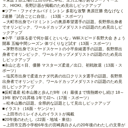
ス、HIOKI、長野計器が掲載のため見出しピックアップ
■ツアー・ファイナルバドミントン 多彩な攻撃 奥原圧勝 危なげなく
2連勝「試合ごとに自信」（13面・スポーツ）
→大町市出身でバドミントンの奥原希望選手の話題。長野県出身者
でオリンピック、ワールドカップメダリストの話題のため見出しピ
ックアップ
■小平「頑張る姿で何か届くといいな」W杯スピード長野大会 きょう
開幕 五輪中間シーズン 体づくりなど試す（13面・スポーツ）
→茅野市出身でスピードスケートの小平奈緒選手の話題。長野県出
身者でオリンピック、ワールドカップメダリストの話題のため見出
しピックアップ
■永山と志々目、優勝 マスターズ柔道／出口、初戦敗退（13面・ス
ポーツ）
→塩尻市出身で柔道カナダ代表の出口クリスタ選手の話題。長野県
出身者でオリンピック、ワールドカップメダリストの話題のため見
出しピックアップ
■反町遺産 松本山雅と歩んだ8年（4）最後まで情熱燃やし続け 18～
19年 初VでJ1昇格 1年でJ2へ（17面・スポーツ）
→松本山雅の話題。全県的な話題として見出しピックアップ
■イラスト（16面・ヤンジャ）
→上田市のミレイさんのイラストが掲載
■20年後のわたし（22面・地域・東信）
→上田市立西小学校6年生の宮崎真白さんの20年後のわたしの文章が