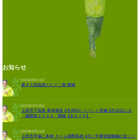
お知らせ
2024年8月11日
第４５回塩尻どんどこ祭 開催
2024年4月23日
上田市下塩尻 沓掛酒造 4月20日にイベント実施 5月12日には
「蔵開放２０２４」開催【あさイチ】
2024年4月21日
上田市手塚に本校 さくら国際高校 4月に宇都宮動物園の近くに