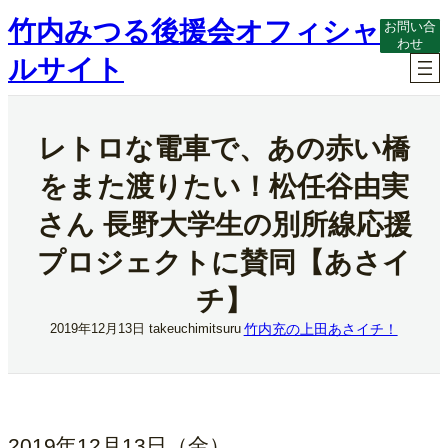
内
竹内みつる後援会オフィシャ
お問い合
容
わせ
を
ルサイト
ス
キ
ッ
プ
レトロな電車で、あの赤い橋
をまた渡りたい！松任谷由実
さん 長野大学生の別所線応援
プロジェクトに賛同【あさイ
チ】
竹内充の上田あさイチ！
2019年12月13日
takeuchimitsuru
2019年12月13日（金）