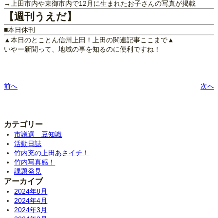
→上田市内や東御市内で12月に生まれたお子さんの写真が掲載
【週刊うえだ】
■本日休刊
▲本日のとことん信州上田！上田の関連記事ここまで▲
いやー新聞って、地域の事を知るのに便利ですね！
前へ
次へ
カテゴリー
市議選 豆知識
活動日誌
竹内充の上田あさイチ！
竹内写真感！
課題発見
アーカイブ
2024年8月
2024年4月
2024年3月