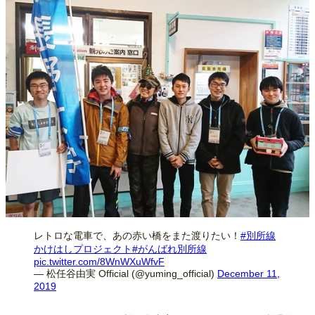
レトロな電車で、あの赤い橋をまた渡りたい！
#別所線
かけはしプロジェクト
#がんばれ別所線
pic.twitter.com/8WnWXuWfvF
— 松任谷由実 Official (@yuming_official)
December 11,
2019