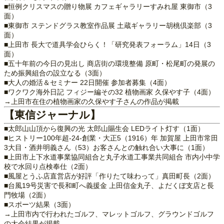
■恒例クリスマスの贈り物展 カフェギャラリーすみれ屋 東御市（3
面）
■東御市 ステンドグラス教室作品展 土蔵ギャラリー胡桃倶楽部（3
面）
■上田市 長大で道具学会ひらく！「研究発表フォーラム」14日（3
面）
■五十年前の今日の見出し 商店街の環境整備 原町・松尾町の発展の
ため振興組合の設立なる（3面）
■大人の婚活＆セミナー 22日開催 参加者募集（4面）
■ワクワク海外日記 フィジー編その32 植物画家 久保やす子（4面）
→上田市在住の植物画家の久保やす子さんの作品が掲載
【東信ジャーナル】
■太郎山山頂から復興の光 太郎山賜生会 LEDライト灯す（1面）
■ヒストリー100年超‐24‐創業・大正5（1916）年 加賀屋 上田市常田
3大目・酒井明義さん（53）お客さんとの触れ合い大事に（1面）
■上田市上下水道事業協同組合と丸子水道工事業共同組合 市内小中学
校で水回り点検奉仕（2面）
■風屋とうふ店直営店が好評「作りたて味わって」真田町長（2面）
■台風19号災害で長和町へ義援金 上田信金丸子、よだくぼ支店と長
門牧場（2面）
■スポーツ結果（3面）
→上田市内で行われたゴルフ、マレットゴルフ、グラウンドゴルフ
の大会結果が掲載