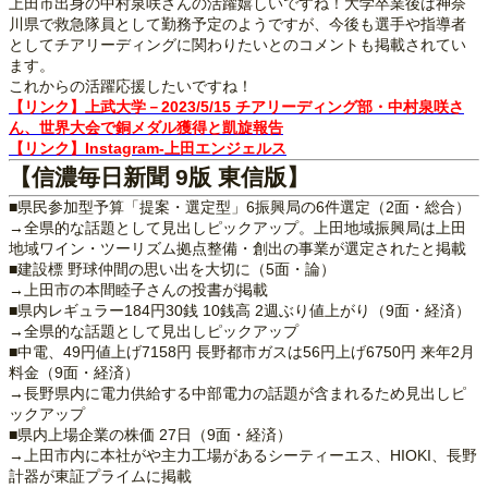
上田市出身の中村泉咲さんの活躍嬉しいですね！大学卒業後は神奈
川県で救急隊員として勤務予定のようですが、今後も選手や指導者
としてチアリーディングに関わりたいとのコメントも掲載されてい
ます。
これからの活躍応援したいですね！
【リンク】上武大学－2023/5/15 チアリーディング部・中村泉咲さ
ん、世界大会で銅メダル獲得と凱旋報告
【リンク】Instagram‐上田エンジェルス
【信濃毎日新聞 9版 東信版】
■県民参加型予算「提案・選定型」6振興局の6件選定（2面・総合）
→全県的な話題として見出しピックアップ。上田地域振興局は上田
地域ワイン・ツーリズム拠点整備・創出の事業が選定されたと掲載
■建設標 野球仲間の思い出を大切に（5面・論）
→上田市の本間睦子さんの投書が掲載
■県内レギュラー184円30銭 10銭高 2週ぶり値上がり（9面・経済）
→全県的な話題として見出しピックアップ
■中電、49円値上げ7158円 長野都市ガスは56円上げ6750円 来年2月
料金（9面・経済）
→長野県内に電力供給する中部電力の話題が含まれるため見出しピ
ックアップ
■県内上場企業の株価 27日（9面・経済）
→上田市内に本社がや主力工場があるシーティーエス、HIOKI、長野
計器が東証プライムに掲載