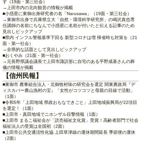
ず（19面・第三社会）
→上田市内の北向観音の情報が掲載
■小惑星に東御出身研究者の名「Narusawa」（19面・第三社会）
→東御市出身で兵庫県立大「自然・環境科学研究所」の鳴沢真也専
任講師の名前にちなんで小惑星に名前が付いたと伝える記事のため
見出しピックアップ
■県内 インフル警報基準下回る 新型コロナは増 帰省時も対策を（21
面・第一社会）
→全県的な話題として見出しピックアップ
■おくやみ（21面・第一社会）
→元長野県議会議長で上田市諏訪形に自宅のある平野成基さんの葬
儀の情報が掲載
【信州民報】
■東御市 農事組合法人・北御牧村味の研究会を選定 関東農政局『デ
ィスカバー農山漁村の宝』「女性がコツコツと母親の目線で活動」
（1面）
■令和5年「上田地域 県政おもなできごと」上田地域振興局が22項目
を選定！（1面）
■上田市・真田地域でニホンザル目撃情報（1面）
■上田市 まるこ福祉会が「読売福祉文化賞」受賞！高齢者部門で社会
福祉法人の受賞は全国初（2面）
■上田市公共交通活性化協 上田草津線の運休期間延長 季節便の運休
（2面）