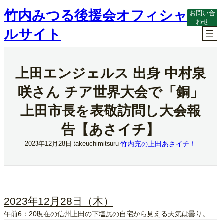
内
竹内みつる後援会オフィシャ
お問い合
容
わせ
を
ルサイト
ス
キ
ッ
プ
上田エンジェルス 出身 中村泉
咲さん チア世界大会で「銅」
上田市長を表敬訪問し大会報
告【あさイチ】
竹内充の上田あさイチ！
2023年12月28日
takeuchimitsuru
2023年12月28日（木）
午前6：20現在の信州上田の下塩尻の自宅から見える天気は曇り。