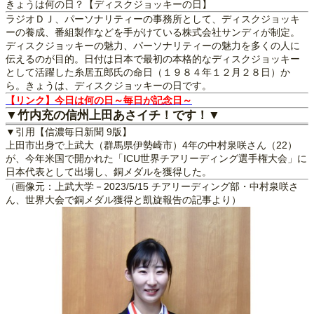
きょうは何の日？【ディスクジョッキーの日】
ラジオＤＪ、パーソナリティーの事務所として、ディスクジョッキ
ーの養成、番組製作などを手がけている株式会社サンディが制定。
ディスクジョッキーの魅力、パーソナリティーの魅力を多くの人に
伝えるのが目的。日付は日本で最初の本格的なディスクジョッキー
として活躍した糸居五郎氏の命日（１９８４年１２月２８日）か
ら。きょうは、ディスクジョッキーの日です。
【リンク】今日は何の日～毎日が記念日～
▼竹内充の信州上田あさイチ！です！▼
▼引用【信濃毎日新聞 9版】
上田市出身で上武大（群馬県伊勢崎市）4年の中村泉咲さん（22）
が、今年米国で開かれた「ICU世界チアリーディング選手権大会」に
日本代表として出場し、銅メダルを獲得した。
（画像元：上武大学－2023/5/15 チアリーディング部・中村泉咲さ
ん、世界大会で銅メダル獲得と凱旋報告の記事より）