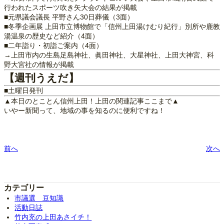
行われたスポーツ吹き矢大会の結果が掲載
■元県議会議長 平野さん30日葬儀（3面）
■冬季企画展 上田市立博物館で「信州上田湯けむり紀行」別所や鹿教
湯温泉の歴史など紹介（4面）
■二年詣り・初詣ご案内（4面）
→上田市内の生島足島神社、眞田神社、大星神社、上田大神宮、科
野大宮社の情報が掲載
【週刊うえだ】
■土曜日発刊
▲本日のとことん信州上田！上田の関連記事ここまで▲
いやー新聞って、地域の事を知るのに便利ですね！
前へ
次へ
カテゴリー
市議選 豆知識
活動日誌
竹内充の上田あさイチ！