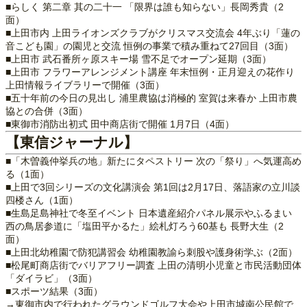
■らしく 第二章 其の二十一 「限界は誰も知らない」長岡秀貴（2
面）
■上田市内 上田ライオンズクラブがクリスマス交流会 4年ぶり「蓮の
音こども園」の園児と交流 恒例の事業で積み重ねて27回目（3面）
■上田市 武石番所ヶ原スキー場 雪不足でオープン延期（3面）
■上田市 フラワーアレンジメント講座 年末恒例・正月迎えの花作り
上田情報ライブラリーで開催（3面）
■五十年前の今日の見出し 浦里農協は消極的 室賀は来春か 上田市農
協との合併（3面）
■東御市消防出初式 田中商店街で開催 1月7日（4面）
【東信ジャーナル】
■「木曽義仲挙兵の地」新たにタペストリー 次の「祭り」へ気運高め
る（1面）
■上田で3回シリーズの文化講演会 第1回は2月17日、落語家の立川談
四楼さん（1面）
■生島足島神社で冬至イベント 日本遺産紹介パネル展示やふるまい
西の鳥居参道に「塩田平かるた」絵札灯ろう60基も 長野大生（2
面）
■上田北幼稚園で防犯講習会 幼稚園教諭ら刺股や護身術学ぶ（2面）
■松尾町商店街でバリアフリー調査 上田の清明小児童と市民活動団体
「ダイラビ」（3面）
■スポーツ結果（3面）
→東御市内で行われたグラウンドゴルフ大会や上田市城南公民館で