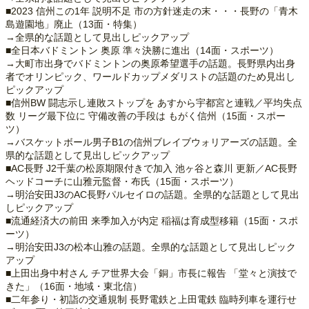
■2023 信州この1年 説明不足 市の方針迷走の末・・・長野の「青木
島遊園地」廃止（13面・特集）
→全県的な話題として見出しピックアップ
■全日本バドミントン 奥原 準々決勝に進出（14面・スポーツ）
→大町市出身でバドミントンの奥原希望選手の話題。長野県内出身
者でオリンピック、ワールドカップメダリストの話題のため見出し
ピックアップ
■信州BW 闘志示し連敗ストップを あすから宇都宮と連戦／平均失点
数 リーグ最下位に 守備改善の手段は もがく信州（15面・スポー
ツ）
→バスケットボール男子B1の信州ブレイブウォリアーズの話題。全
県的な話題として見出しピックアップ
■AC長野 J2千葉の松原期限付きで加入 池ヶ谷と森川 更新／AC長野
ヘッドコーチに山雅元監督・布氏（15面・スポーツ）
→明治安田J3のAC長野パルセイロの話題。全県的な話題として見出
しピックアップ
■流通経済大の前田 来季加入が内定 稲福は育成型移籍（15面・スポ
ーツ）
→明治安田J3の松本山雅の話題。全県的な話題として見出しピック
アップ
■上田出身中村さん チア世界大会「銅」市長に報告 「堂々と演技で
きた」（16面・地域・東北信）
■二年参り・初詣の交通規制 長野電鉄と上田電鉄 臨時列車を運行せ