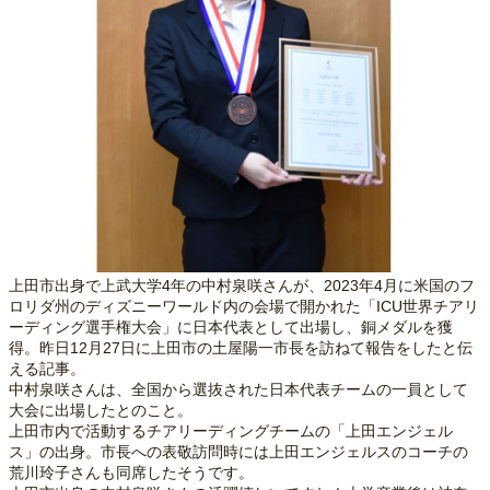
上田市出身で上武大学4年の中村泉咲さんが、2023年4月に米国のフ
ロリダ州のディズニーワールド内の会場で開かれた「ICU世界チアリ
ーディング選手権大会」に日本代表として出場し、銅メダルを獲
得。昨日12月27日に上田市の土屋陽一市長を訪ねて報告をしたと伝
える記事。
中村泉咲さんは、全国から選抜された日本代表チームの一員として
大会に出場したとのこと。
上田市内で活動するチアリーディングチームの「上田エンジェル
ス」の出身。市長への表敬訪問時には上田エンジェルスのコーチの
荒川玲子さんも同席したそうです。