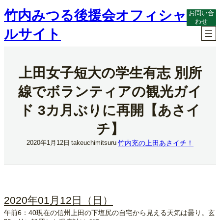
内
竹内みつる後援会オフィシャ
お問い合
容
わせ
を
ルサイト
ス
キ
ッ
プ
上田女子短大の学生有志 別所
線でボランティアの観光ガイ
ド 3カ月ぶりに再開【あさイ
チ】
竹内充の上田あさイチ！
2020年1月12日
takeuchimitsuru
2020年01月12日（日）
午前6：40現在の信州上田の下塩尻の自宅から見える天気は曇り。玄