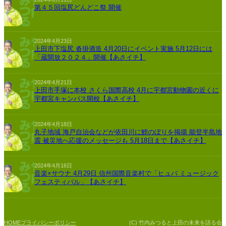
第４５回塩尻どんどこ祭 開催
2024年4月23日
上田市下塩尻 沓掛酒造 4月20日にイベント実施 5月12日には
「蔵開放２０２４」開催【あさイチ】
2024年4月21日
上田市手塚に本校 さくら国際高校 4月に宇都宮動物園の近くに
宇都宮キャンパス開校【あさイチ】
2024年4月18日
丸子地域 海戸自治会などが依田川に鯉のぼりを掲揚 能登半島地
震 被災地へ応援のメッセージも 5月18日まで【あさイチ】
2024年4月16日
音楽×サウナ 4月29日 信州国際音楽村で「ヒュバ ミュージック
フェスティバル」【あさイチ】
プライバシーポリシー
(C) 竹内みつると上田の未来を語る会
HOME