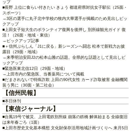
ップ
■長野 上位に食らい付きたい きょう 都道府県対抗女子駅伝（25面・
スポーツ）
→3区の選手に丸子北中学校の牧内大華選手が掲載のため見出しピッ
クアップ
■上田女子短大生のボランティア復興を後押し 別所線観光ガイド 復
活！（26面・地域・東信）
→ピックアップ記事
■＋信州ぷらしん「J1に戻る」新シーズンへ闘志 松本で新戦力お披
露目（29面・地域）
→来季明治安田J2の松本山雅の話題。全県的な話題として見出しピ
ックアップ
■緊急医東北信12日（29面・地域）
→上田市内の緊急医、当番薬局について掲載
■だまされないで特殊詐欺 上田の90代女性 カード詐取被害 金融機関
装う男に（30面・第二社会）
【信州民報】
■本日休刊
【東信ジャーナル】
■台風19号で被災、上田電鉄別所線 崩落の鉄橋 解体始まる 全線復旧
は来年春ごろ（1面）
■上田市歴史文化基本構想 文化財保存活用地域計画づくりへ 来月5日