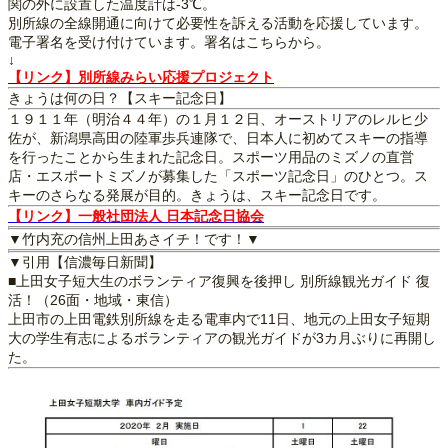
関の外に設置した温度計は-3℃。
別所線の全線開通に向けて必要性を訴える活動を応援しています。
電子署名を受け付けています。署名はこちらから。
↓
【リンク】別所線みらい応援プロジェクト
きょうは何の日？【スキー記念日】
１９１１年（明治４４年）の１月１２日、オーストリアのレルヒ少
佐が、新潟県高田の陸軍歩兵連隊で、日本人に初めてスキーの指導
を行ったことから生まれた記念日。スポーツ用品のミズノの直営
店・エスポートミズノが募集した「スポーツ記念日」のひとつ。ス
キーのさらなる発展が目的。きょうは、スキー記念日です。
【リンク】一般社団法人 日本記念日協会
▼竹内充の信州上田あさイチ！です！▼
▼引用【信濃毎日新聞】
■上田女子短大生のボランティア復興を後押し 別所線観光ガイド 復
活！（26面・地域・東信）
上田市の上田電鉄別所線を走る電車内で11日、地元の上田女子短期
大の学生有志によるボランティアの観光ガイドが3カ月ぶりに再開し
た。