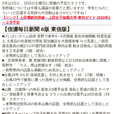
2月は1日と、22日の土曜日に実施の予定だそうです。
別所線については今後も議論が必要だと思いますが、学生たちのこ
ういった応援する気持ちや活動はありがたいですね！
【リンク】上田電鉄別所線－上田女子短期大学 車内ガイド 2020年1
～２月予定
【信濃毎日新聞 6版 東信版】
■けいざいズーム信州 長野で来年4～5月開催 善光寺御開帳 特需見据
え 土産品の生産能力増強 宿泊施設を大規模改修 ロゴ見直し／前回
過去最高の推計1137億円経済効果 県内企業 動き活発化／広域的周遊
促す工夫必要（3面・総合）
→全県的な話題として見出しピックアップ
■「災害障害者」数 把握3割 都道府県など計125自治体対象に調査／
長野市「「０人」県は把握せず（3面・総合）
→長野県内の話題も掲載のため見出しピックアップ
■台風19号 3カ月 流域見渡し 大河と向き合う（16・17面・特集）
→台風19号で被害に遭った箇所などが掲載。全県的な話題として見
出しピックアップ
■山雅、J1復帰への布石 新加入9選手会見 強化と育成の両立 テーマ
に／登録選手と背番号決まる ブラジル出身の2選手は15日合流（19
面・スポーツ）
→来季明治安田J2の松本山雅の話題。全県的な話題として見出しピ
ックアップ
■W杯スキージャンプ女子札幌大会 高梨4位 伊藤は9位／今季最高20