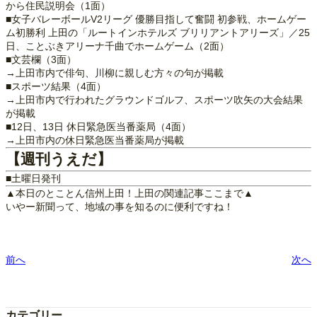
から住民説明会（1面）
■女子バレーボールV2リーグ 優勝目指して奮闘 初参戦、ホームゲー
ム初勝利 上田の「ルートインホテルズ ブリリアントアリーズ」／25
日、ことぶきアリーナ千曲でホームゲーム（2面）
■文芸欄（3面）
→上田市内で俳句、川柳に親しむ方々の句が掲載
■スポーツ結果（4面）
→上田市内で行われたグラウンドゴルフ、スポーツ吹矢の大会結果
が掲載
■12日、13日 休日緊急医当番薬局（4面）
→上田市内の休日緊急医当番薬局が掲載
【週刊うえだ】
■土曜日発刊
▲本日のとことん信州上田！上田の関連記事ここまで▲
いやー新聞って、地域の事を知るのに便利ですね！
前へ
次へ
カテゴリー