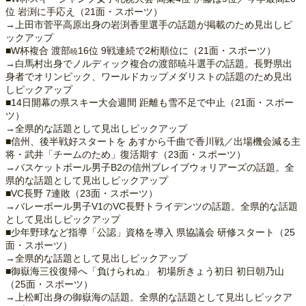
位 岩渕に手応え（21面・スポーツ）
→上田市菅平高原出身の岩渕香里選手の話題が掲載のため見出しピ
ックアップ
■W杯複合 渡部
16位 9戦連続で2桁順位に（21面・スポーツ）
暁
→白馬村出身でノルディック複合の渡部暁斗選手の話題。長野県出
身者でオリンピック、ワールドカップメダリストの話題のため見出
しピックアップ
■14日開幕の県スキー大会週間 距離も雪不足で中止（21面・スポー
ツ）
→全県的な話題として見出しピックアップ
■信州、後半戦好スタートを あすから千曲で香川戦／出場機会減る主
将・武井「チームのため」復活期す（23面・スポーツ）
→バスケットボール男子B2の信州ブレイブウォリアーズの話題。全
県的な話題として見出しピックアップ
■VC長野 7連敗（23面・スポーツ）
→バレーボール男子V1のVC長野トライデンツの話題。全県的な話題
として見出しピックアップ
■少年野球など指導「公認」資格を導入 県協議会 研修スタート（25
面・スポーツ）
→全県的な話題として見出しピックアップ
■御嶽海三役復帰へ「負けられぬ」 初場所きょう初日 初日朝乃山
（25面・スポーツ）
→上松町出身の御嶽海の話題。全県的な話題として見出しピックア