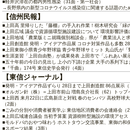
■軽井沢滞在の都内男性感染（31面・第一社会）
→長野県内の新型コロナウイルス感染症に関連する話題のた
【信州民報】
■上田高 里帰りした『藤棚』の手入れ作業！樹木研究会「緑
■上田広域 議会で資源循環型施設建設について 環境影響評
■上田地域「農業版ミニ就職個別相談会」県が「農業法人と
■上田創造館 発明・アイデア作品展 コロナ対策作品も多数 2
■上田東御小県青少年野球協 青少年野球サミット 丸山氏が
■生涯楽習「上田自由塾」が成果発表 上田市で「ふれあい展
■五十年前の今日の見出し 上小の下請け企業 大手の系列下は
■『千曲』174号 東信史学会発行（4面）
【東信ジャーナル】
■発明・アイデア作品ずらり 28日まで上田創造館 86点展示（
■オルガン針（株）＝上田市前山 増島良介社長（62）トップ
■上田西 来月22日に広島新庄と対戦 春のセンバツ 高校野
（2面）
■ごみの分別や消費者被害学ぶ 東信地区消費者の会連絡会（
■上田広域連合議会 当初予算案 資源樹幹型施設の環境アセ
■モルドバのおやつ味わう ホストタウン交流事業、東御の和
■スポーツ結果（3面）