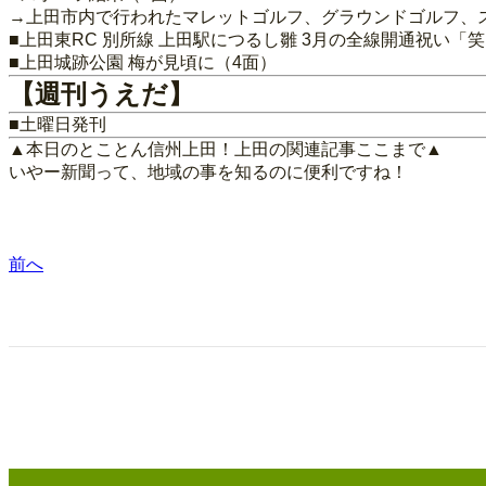
→上田市内で行われたマレットゴルフ、グラウンドゴルフ、
■上田東RC 別所線 上田駅につるし雛 3月の全線開通祝い「
■上田城跡公園 梅が見頃に（4面）
【週刊うえだ】
■土曜日発刊
▲本日のとことん信州上田！上田の関連記事ここまで▲
いやー新聞って、地域の事を知るのに便利ですね！
前へ