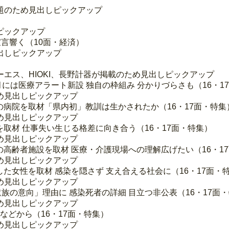
題のため見出しピックアップ
ピックアップ
宣言響く（10面・経済）
出しピックアップ
エス、HIOKI、長野計器が掲載のため見出しピックアップ
1月には医療アラート新設 独自の枠組み 分かりづらさも（16・1
め見出しピックアップ
染の病院を取材「県内初」教訓は生かされたか（16・17面・特集
め見出しピックアップ
を取材 仕事失い生じる格差に向き合う（16・17面・特集）
め見出しピックアップ
の高齢者施設を取材 医療・介護現場への理解広げたい（16・1
め見出しピックアップ
した女性を取材 感染を隠さず 支え合える社会に（16・17面・
め見出しピックアップ
族の意向」理由に 感染死者の詳細 目立つ非公表（16・17面
め見出しピックアップ
などから（16・17面・特集）
め見出しピックアップ