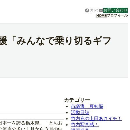
Facebook
X
Instagram
YouTube
お問い合わせ
プロフィール
HOME
応援「みんなで乗り切るギフ
カテゴリー
市議選 豆知識
活動日誌
竹内充の上田あさイチ！
日本一を誇る栃木県。「とちお
竹内写真感！
の流通の多い１月から３月の中