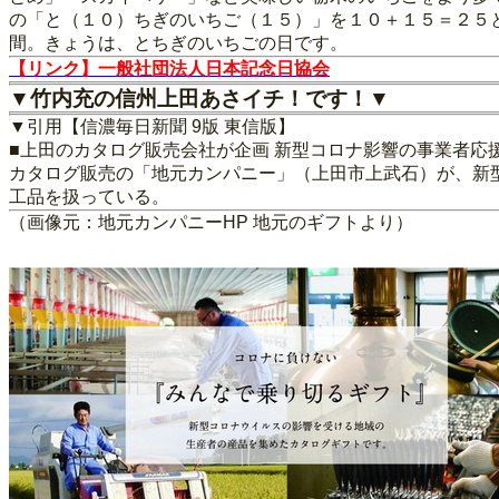
の「と（１０）ちぎのいちご（１５）」を１０＋１５＝２５
間。きょうは、とちぎのいちごの日です。
【リンク】一般社団法人日本記念日協会
▼竹内充の信州上田あさイチ！です！▼
▼引用【信濃毎日新聞 9版 東信版】
■上田のカタログ販売会社が企画 新型コロナ影響の事業者応
カタログ販売の「地元カンパニー」（上田市上武石）が、新
工品を扱っている。
（画像元：地元カンパニーHP 地元のギフトより）