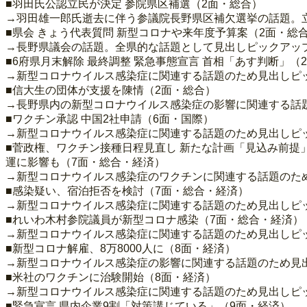
■羽田氏公認立民が決定 参院県区補選（2面・総合）
→羽田雄一郎氏逝去に伴う参議院長野県区補欠選挙の話題。
■県会 きょう代表質問 新型コロナや来年度予算案（2面・総
→長野県議会の話題。全県的な話題として見出しピックアッ
■6府県月末解除 最終調整 緊急事態宣言 首相「あす判断」（
→新型コロナウイルス感染症に関連する話題のため見出しピ
■信大生の団体が支援を陳情（2面・総合）
→長野県内の新型コロナウイルス感染症の影響に関連する話
■ワクチン承認 中国2社申請（6面・国際）
→新型コロナウイルス感染症に関連する話題のため見出しピ
■菅政権、ワクチン接種日程見直し 新たな計画「見込み前提」
運に影響も（7面・総合・経済）
→新型コロナウイルス感染症のワクチンに関連する話題のた
■感染疑い、宿泊拒否を検討（7面・総合・経済）
→新型コロナウイルス感染症に関連する話題のため見出しピ
■れいわ木村参院議員が新型コロナ感染（7面・総合・経済）
→新型コロナウイルス感染症に関連する話題のため見出しピ
■新型コロナ解雇、8万8000人に（8面・経済）
→新型コロナウイルス感染症の影響に関連する話題のため見
■米社のワクチンに治験開始（8面・経済）
→新型コロナウイルス感染症に関連する話題のため見出しピ
■緊急宣言 県内企業9割「対策講じている」（9面・経済）