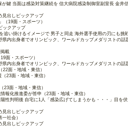
保が鍵 当面は感染対策継続を 信大病院感染制御室副室長 金井信
め見出しピックアップ
」（19面・スポーツ）
ピックアップ
の自分を追い掛けるイメージで 男子と同走 海外選手使用の刃にも挑
野県内出身者でオリンピック、ワールドカップメダリストの話
が掲載
19面・スポーツ）
野県内出身者でオリンピック、ワールドカップメダリストの話
（22面・地域・東信）
援（23面・地域・東信）
（23面・地域・東信）
情報化推進委が答申（23面・地域・東信）
成、陽性判明後 自宅に1人「感染広げてしまうかも・・・」目を伏
め見出しピックアップ
第一社会）
め見出しピックアップ