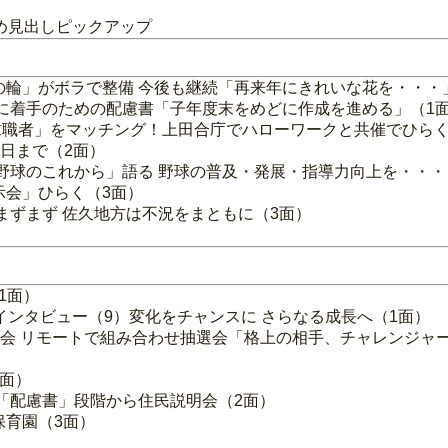
め見出しピックアップ
の輪」がボラで整備 今後も継続「再来年にきれいな花を・・・
価に着手のための配慮書「子年度末をめどに作成を進める」（1
求職者」をマッチング！上田合庁でハローワークと共催でひらく
8日まで（2面）
「野球のこれから」語る 野球の普及・発展・指導力向上を・・・
示会」ひらく（3面）
まずまず 佐久地方は不況をまともに（3面）
1面）
インタビュー（9）変化をチャンスに さらなる成長へ（1面）
球大会 リモートで組み合わせ抽選会「格上の相手、チャレンジ
2面）
ス「配慮書」段階から住民説明会（2面）
保育園（3面）