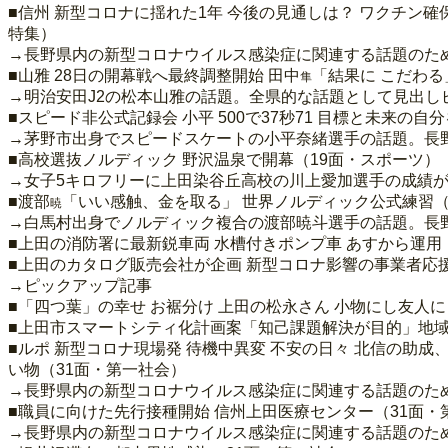
■信州 新型コロナに揺れた1年 今後の見通しは？ ワクチン確
特集）
→長野県内の新型コロナウイルス感染症に関連する話題のた
■山雅 28日の開幕戦へ最終調整開始 田中
「結果に こだわる
隼
→明治安田J2の松本山雅の話題。全県的な話題として見出し
■スピード非公式記録会 小平 500で37秒71 目標と未来
→茅野市出身でスピードスケートの小平奈緒選手の話題。長
■高校選抜ノルディック 野沢温泉で開幕（19面・スポーツ）
→女子5キロフリーに上田染谷丘高校の川上愛加選手の成績
■渡部
「いい感触、金を取る」 世界ノルディック公式練習（
暁
→白馬村出身でノルディック複合の渡部暁斗選手の話題。長
■上田の消防署に最新鋭車両 水槽付きポンプ車 あすから運用
■上田のカタログ販売会社が企画 新型コロナ影響の事業者応
→ピックアップ記事
■「四つ葉」の幸せ お裾分け 上田の松永さん 小物にし友人に
■上田市スマートシティ化計画案「知己課題解決が目的」地域
■ルポ 新型コロナ現場発 待機中異変 不安の日々 北信の助
い物（31面・第一社会）
→長野県内の新型コロナウイルス感染症に関連する話題のた
■職員に向けた先行接種開始 信州上田医療センター（31面・
→長野県内の新型コロナウイルス感染症に関連する話題のた