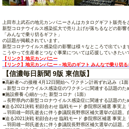
上田市上武石の地元カンパニーさんはカタログギフト販売を
新型コロナウイルス感染拡大で売り上げが落ちるなどの影響
「みんなで乗り切るギフト」
の話題が掲載されています。
新型コロナウイルス感染症の影響は様々なところで出ていま
こうやって生産者とつなぐ事業については応援していきたい
【リンク】地元カンパニー
【リンク】地元カンパニー－地元のギフト みんなで乗り切る
【信濃毎日新聞 9版 東信版】
■高齢者への接種 4月12日開始へ ワクチン計画ずれ込み（1面
→新型コロナウイルス感染症のワクチンに関連する話題のた
■施設療養 心細かった 新型コロナ（1面）
→長野県内の新型コロナウイルス感染症に関連する話題のた
■迫る2021決戦 初顔合わせ 臨戦モード 参院県区補選 事
→羽田雄一郎氏逝去に伴う参議院長野県区補欠選挙の話題。
■迫る2021決戦 初顔合わせ 臨戦モード 参院県区補選 事
→羽田雄一郎氏逝去に伴う参議院長野県区補欠選挙の話題。