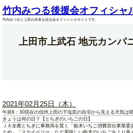
内
竹内みつる後援会オフィシャ
容
を
竹内みつると上田の未来を語る会オフィシャルサイトです。
ス
キ
ッ
上田市上武石 地元カンパ
プ
2021年02月25日（木）
午前6：30現在の信州上田の下塩尻の自宅から見える天気は晴
きょうは何の日？【とちぎのいちごの日】
ＪＡ全農とちぎに事務局を置く「栃木いちご消費宣伝事業委
とめ」「スカイベリー」など美味しい栃木のいちごをより多