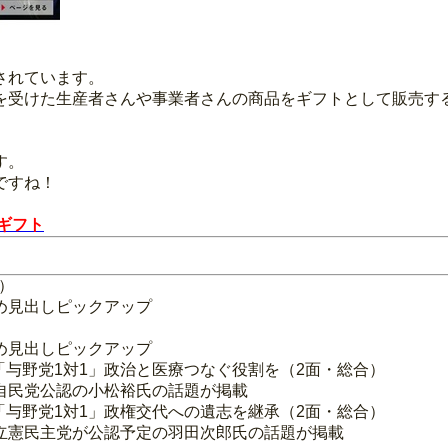
されています。
を受けた生産者さんや事業者さんの商品をギフトとして販売す
す。
ですね！
ギフト
）
め見出しピックアップ
め見出しピックアップ
実上「与野党1対1」政治と医療つなぐ役割を（2面・総合）
自民党公認の小松裕氏の話題が掲載
実上「与野党1対1」政権交代への遺志を継承（2面・総合）
立憲民主党が公認予定の羽田次郎氏の話題が掲載