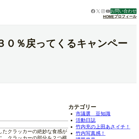
Facebook
X
Instagram
YouTube
お問い合わせ
プロフィール
HOME
３０％戻ってくるキャンペー
カテゴリー
市議選 豆知識
活動日誌
竹内充の上田あさイチ！
したクラッカーの絶妙な食感が
竹内写真感！
に、クラッカーの部分を２つ横