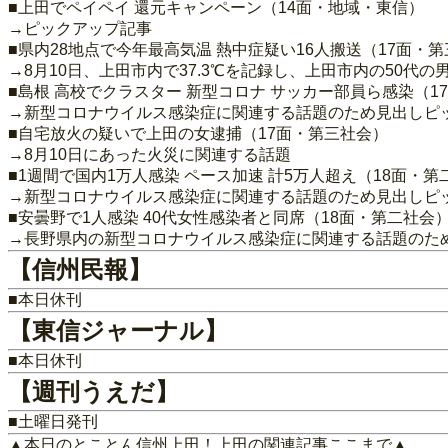
■上田でペイペイ 還元キャンペーン（14面・地域・東信）
→ピックアップ記事
■県内28地点で今年最高気温 熱中症疑い16人搬送（17面・
→8月10日、上田市内で37.3℃を記録し、上田市内の50代
■島根 高校でクラスター 新型コロナ サッカー部員ら感染（1
→新型コロナウイルス感染症に関連する話題のため見出しピ
■自宅放火の疑いで上田の女逮捕（17面・第三社会）
→8月10日にあった火災に関連する話題
■1週間で国内1万人感染 ペース加速 計5万人超え（18面・第
→新型コロナウイルス感染症に関連する話題のため見出しピ
■安曇野で1人感染 40代女性感染者と同席（18面・第二社会
→長野県内の新型コロナウイルス感染症に関連する話題のた
【信州民報】
■本日休刊
【東信ジャーナル】
■本日休刊
【週刊うえだ】
■土曜日発刊
▲本日のとことん信州上田！上田の関連記事ここまで▲