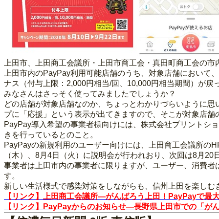
上田市、上田商工会議所・上田市商工会・真田町商工会の市内3
上田市内のPayPay利用可能店舗のうち、対象店舗において、
ナス（付与上限：2,000円相当/回、10,000円相当期間）
みなさんはさっそく使ってみましたでしょうか？
どの店舗が対象店舗なのか、ちょっとわかりづらいように思い
プに「応援」という表示が出てきますので、そこが対象店舗
PayPay導入希望の事業者様向けには、株式会社プリントシ
きを行っているとのこと。
PayPayの新規利用のユーザー向けには、上田商工会議所の
（木）、8月4日（火）に説明会が行われおり、次回は8月20
事業者は上田市内の事業者に限りますが、ユーザー、消費者は
す。
新しい生活様式で感染対策をしながらも、信州上田を楽しむ
【リンク】上田商工会議所―がんばろう上田！PayPayで最大30
【リンク】PayPayからのお知らせ―長野県上田市での「がん