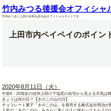
内
竹内みつる後援会オフィシャ
容
を
竹内みつると上田の未来を語る会オフィシャルサイトです。
ス
キ
ッ
上田市内ペイペイのポイン
プ
2020年8月11日（火）
午前6：20現在の信州上田の下塩尻の自宅から見える天気は
きょうは何の日？【きのこの山の日】
チョコレート菓子「きのこの山」を発売する株式会社明治が
人気の「きのこの山」をさらに多くの人に味わってもらうの