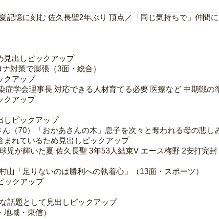
の夏記憶に刻む 佐久長聖2年ぶり 頂点／「同じ気持ちで」仲間
め見出しピックアップ
型コロナ対策で膨張（3面・総合）
ックアップ
感染症学会理事長 対応できる人材育てる必要 医療など 中期戦
ックアップ
出しピックアップ
路さん（70）「おかあさんの木」息子を次々と奪われる母の悲し
含まれているため見出しピックアップ
児が輝いた夏 佐久長聖 3年53人結束V エース梅野 2安打完
／村山「足りないのは勝利への執着心」（13面・スポーツ）
ピックアップ
的な話題として見出しピックアップ
・地域・東信）