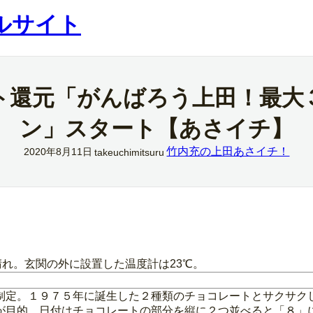
ルサイト
ト還元「がんばろう上田！最大
ン」スタート【あさイチ】
竹内充の上田あさイチ！
2020年8月11日
takeuchimitsuru
晴れ。玄関の外に設置した温度計は23℃。
制定。１９７５年に誕生した２種類のチョコレートとサクサク
が目的。日付はチョコレートの部分を縦に２つ並べると「８」