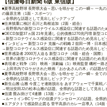
【信濃毎日新聞 6版 東信版】
■夏季高校野球 長野県大会～思いを咲かせ この一瞬～ 一丸
の藤原主将（1面・スポーツ）
→全県的な話題として見出しピックアップ
■往来慎重に検討 石川と島根追加（2面・総合）
→長野県内の新型コロナウイルス感染症に関連する話題のた
■OECD加盟37ヵ国 21年見通し 公的債務1270兆円増 新
→新型コロナウイルス感染症に関連する話題のため見出しピ
■インタビュー 新型コロナ 克服への戦略 2 舘田一博・日本
→新型コロナウイルス感染症に関連する話題のため見出しピ
■世界感染者 2000万人迫る 新型コロナ（4面・総合・国際）
→世界の新型コロナウイルス感染症に関連する話題のため見
■表現者と戦争（10） 映画・演劇編（1）映画監督 磯村一
→上田市内でロケがされた映画「おかあさんの木」の話題が
■夏季高校野球 長野県大会～思いを咲かせ この一瞬～ 全ての球
→全県的な話題として見出しピックアップ
■新生山雅 山雅 今度こそ連敗脱出を あすアウェーで千葉戦
→明治安田J2の松本山雅の話題。全県的な話題として見出し
■信濃 畳み掛けて4連勝（13面・スポーツ）
→ルートインBCリーグの信濃グランセローズの話題。全県
■エアダクトで感染防止図る 菅平高原のカレー店導入（14面