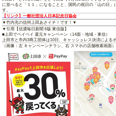
に並べると「１１」になることと、国民の祝日の「山の日」
す。
【リンク】一般社団法人日本記念日協会
▼竹内充の信州上田あさイチ！です！▼
▼引用【信濃毎日新聞 6版 東信版】
■上田でペイペイ 還元キャンペーン（14面・地域・東信）
上田市と市内3商工団体は10日、キャッシュレス決済による
（画像：左 キャンペーンチラシ、右 スマホの店舗検索画面）