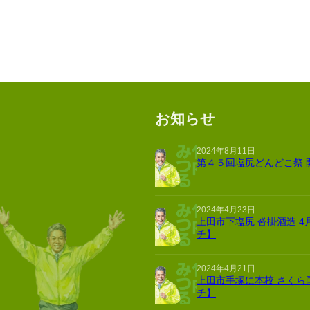
お知らせ
2024年8月11日
第４５回塩尻どんどこ祭 
2024年4月23日
上田市下塩尻 沓掛酒造 4
チ】
2024年4月21日
上田市手塚に本校 さくら
チ】