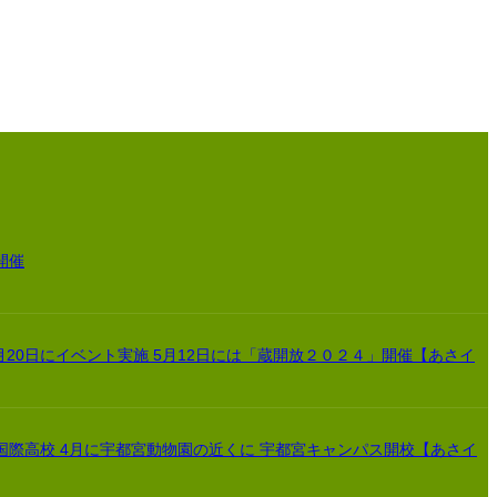
開催
月20日にイベント実施 5月12日には「蔵開放２０２４」開催【あさイ
国際高校 4月に宇都宮動物園の近くに 宇都宮キャンパス開校【あさイ