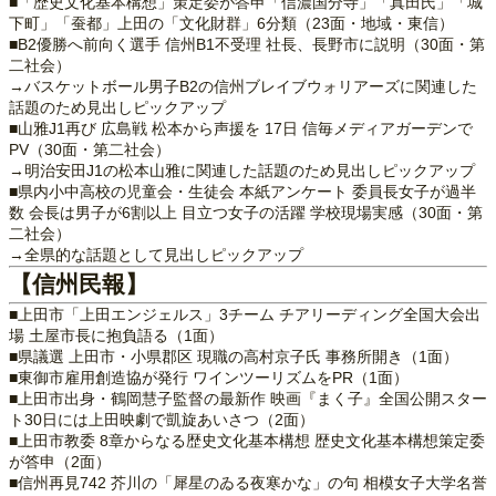
■「歴史文化基本構想」策定委が答申「信濃国分寺」「真田氏」「城
下町」「蚕都」上田の「文化財群」6分類（23面・地域・東信）
■B2優勝へ前向く選手 信州B1不受理 社長、長野市に説明（30面・第
二社会）
→バスケットボール男子B2の信州ブレイブウォリアーズに関連した
話題のため見出しピックアップ
■山雅J1再び 広島戦 松本から声援を 17日 信毎メディアガーデンで
PV（30面・第二社会）
→明治安田J1の松本山雅に関連した話題のため見出しピックアップ
■県内小中高校の児童会・生徒会 本紙アンケート 委員長女子が過半
数 会長は男子が6割以上 目立つ女子の活躍 学校現場実感（30面・第
二社会）
→全県的な話題として見出しピックアップ
【信州民報】
■上田市「上田エンジェルス」3チーム チアリーディング全国大会出
場 土屋市長に抱負語る（1面）
■県議選 上田市・小県郡区 現職の高村京子氏 事務所開き（1面）
■東御市雇用創造協が発行 ワインツーリズムをPR（1面）
■上田市出身・鶴岡慧子監督の最新作 映画『まく子』全国公開スター
ト30日には上田映劇で凱旋あいさつ（2面）
■上田市教委 8章からなる歴史文化基本構想 歴史文化基本構想策定委
が答申（2面）
■信州再見742 芥川の「犀星のゐる夜寒かな」の句 相模女子大学名誉