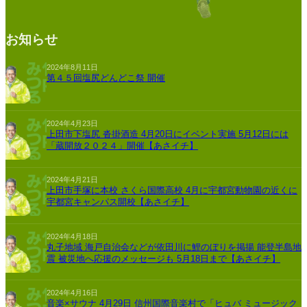
お知らせ
2024年8月11日
第４５回塩尻どんどこ祭 開催
2024年4月23日
上田市下塩尻 沓掛酒造 4月20日にイベント実施 5月12日には
「蔵開放２０２４」開催【あさイチ】
2024年4月21日
上田市手塚に本校 さくら国際高校 4月に宇都宮動物園の近くに
宇都宮キャンパス開校【あさイチ】
2024年4月18日
丸子地域 海戸自治会などが依田川に鯉のぼりを掲揚 能登半島地
震 被災地へ応援のメッセージも 5月18日まで【あさイチ】
2024年4月16日
音楽×サウナ 4月29日 信州国際音楽村で「ヒュバ ミュージック