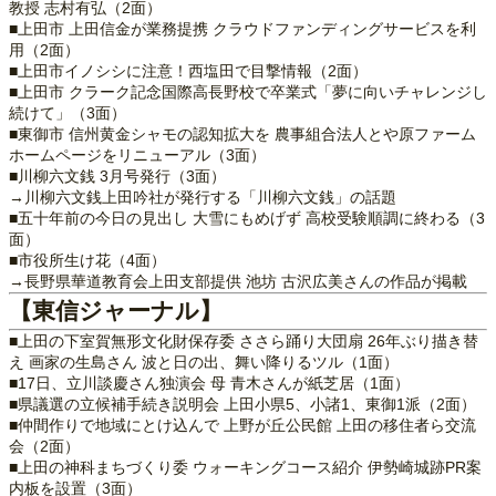
教授 志村有弘（2面）
■上田市 上田信金が業務提携 クラウドファンディングサービスを利
用（2面）
■上田市イノシシに注意！西塩田で目撃情報（2面）
■上田市 クラーク記念国際高長野校で卒業式「夢に向いチャレンジし
続けて」（3面）
■東御市 信州黄金シャモの認知拡大を 農事組合法人とや原ファーム
ホームページをリニューアル（3面）
■川柳六文銭 3月号発行（3面）
→川柳六文銭上田吟社が発行する「川柳六文銭」の話題
■五十年前の今日の見出し 大雪にもめげず 高校受験順調に終わる（3
面）
■市役所生け花（4面）
→長野県華道教育会上田支部提供 池坊 古沢広美さんの作品が掲載
【東信ジャーナル】
■上田の下室賀無形文化財保存委 ささら踊り大団扇 26年ぶり描き替
え 画家の生島さん 波と日の出、舞い降りるツル（1面）
■17日、立川談慶さん独演会 母 青木さんが紙芝居（1面）
■県議選の立候補手続き説明会 上田小県5、小諸1、東御1派（2面）
■仲間作りで地域にとけ込んで 上野が丘公民館 上田の移住者ら交流
会（2面）
■上田の神科まちづくり委 ウォーキングコース紹介 伊勢崎城跡PR案
内板を設置（3面）