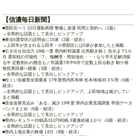
【信濃毎日新聞】
■県防災ヘリ 22日運航再開 整備し派遣 民間と契約へ（1面）
→全県的な話題として見出しピックアップ
■東信5選挙区の説明会に15派（2面・総合）
→上田市が含まれる上田市・小県郡区には5派が参加したと掲載
■引き出せ自治力 19統一選 県内町村議選 出馬動き鈍く 告示まで1カ
月 選挙戦の可能性「7」 報酬増・周知強化・・・なり手不足解消探
る中 定数割れの懸念も／市議選7市中6市で定数上回る動き 駒ケ根
無投票回避へ模索（3面・総合）
→全県的な話題として見出しピックアップ
■松くい虫被害全国最多 17年度県内民有林 松本地域30.3％増（6面・
経済）
→全県的な話題として見出しピックアップ。上田地域は減少してい
ると掲載
■賃金改善見込み「ある」減少 19年度 県内企業意識調査 帝国データ
バンクまとめ（6面・経済）
→全県的な話題として見出しピックアップ
■県内レギュラー20銭高151円80銭 3週連続値上がり（6面・経済）
→全県的な話題として見出しピックアップ
■県内上場企業の株価 13日（8面・経済）