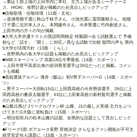
→東証１部上場の上田市内に本社、主力工場があるシーティーエ
ス、HIOKI、長野計器が掲載のため見出しピックアップ
■信毎歌壇・信毎俳壇（11面・文化）
→道浦母都子選に秋山千枝子さん、小池光選に冨田隆順さん、稲畑
汀子選に北沢幸人さん、本間建作さん、今井聖選に竹内創造さん、
上田市内の方々の句が掲載
■大学入学共通テストの英語民間検定 特製調べ合う試験選んで 予備
校など「話す」「聞く」に対応／異なる試験で比較 疑問の声も 県内
5大学が活用方針（13面・くらし）
→長野県内の各大学の話題も掲載のため見出しピックアップ
■W杯スキージャンプ 高梨14位今季最低（14面・スポーツ）
→上田市菅平高原出身の岩渕香里選手は26位だったと掲載。コメン
トも掲載
■高校選抜アルペン 薄井（飯山）初V男子スーパーG（14面・スポー
ツ）
→男子スーパー大回転15位に上田西高校の今井勢弥選手、26位に上
田西高校の桑原太陽選手、63位に上田東高校の新村龍司選手と掲載
のため見出しピックアップ
■山雅J1再び Jリーグルヴァン杯 山雅、J1の厳しさ実感 主力をぶつ
けてきたG大阪に逆転負け（15面・スポーツ）
→明治安田J1の松本山雅の話題。全県的な話題として見出しピック
アップ
■Fリーグ1部 ボアルース長野 昇格決定 さらなるファン開拓が不可欠
経営安定化も課題に（15面・スポーツ）