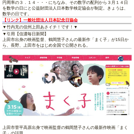
円周率の３．１４・・・にちなみ、その数字の配列から３月１４日
を数学の日にと公益財団法人日本数学検定協会が制定。きょうは、
数学の日です。
【リンク】一般社団法人日本記念日協会
▼竹内充の信州上田あさイチ！です！▼
▼引用【信濃毎日新聞】
上田市出身の映画監督、鶴岡慧子さんの最新作「まく子」が15日か
ら、長野、上田市をはじめ全国で公開される。
上田市菅平高原出身で映画監督の鶴岡慧子さんの最新作映画「まく
子」の話題。