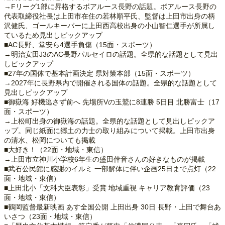
→Fリーグ1部に昇格するボアルース長野の話題。ボアルース長野の
代表取締役社長は上田市在住の若林順平氏、監督は上田市出身の柄
沢健氏、ゴールキーパーに上田西高校出身の小山智仁選手が所属し
ているため見出しピックアップ
■AC長野、堂安ら4選手負傷（15面・スポーツ）
→明治安田J3のAC長野パルセイロの話題。全県的な話題として見出
しピックアップ
■27年の国体で基本計画決定 県対策本部（15面・スポーツ）
→2027年に長野県内で開催される国体の話題。全県的な話題として
見出しピックアップ
■御嶽海 好機逃さず前へ 先場所Vの玉鷲に8連勝 5日目 北勝富士（17
面・スポーツ）
→上松町出身の御嶽海の話題。全県的な話題として見出しピックア
ップ。同じ紙面に郷土の力士の取り組みについて掲載。上田市出身
の清水、松岡についても掲載
■大好き！（22面・地域・東信）
→上田市立神川小学校6年生の盛田倖音さんの好きなものが掲載
■武石公民館に感謝のイルミ 一部解体に伴い企画25日まで点灯（22
面・地域・東信）
■上田北小「文科大臣表彰」受賞 地域重視 キャリア教育評価（23
面・地域・東信）
■鶴岡監督最新映画 あす全国公開 上田出身 30日 長野・上田で舞台あ
いさつ（23面・地域・東信）