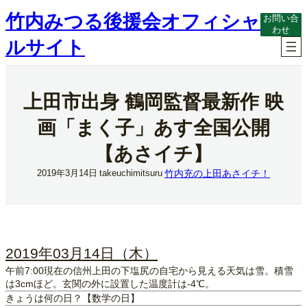
内
竹内みつる後援会オフィシャ
お問い合
容
わせ
を
ルサイト
ス
キ
ッ
プ
上田市出身 鶴岡監督最新作 映
画「まく子」あす全国公開
【あさイチ】
竹内充の上田あさイチ！
2019年3月14日
takeuchimitsuru
2019年03月14日（木）
午前7:00現在の信州上田の下塩尻の自宅から見える天気は雪。積雪
は3cmほど。玄関の外に設置した温度計は-4℃。
きょうは何の日？【数学の日】