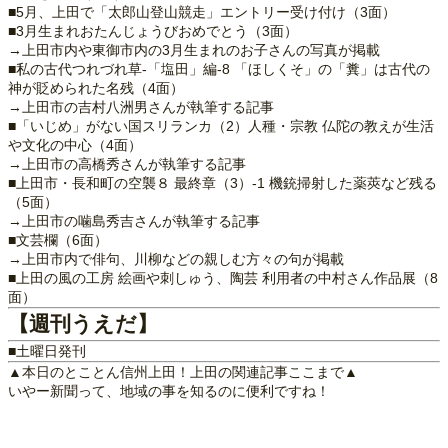
■5月、上田で「太郎山登山競走」エントリー受け付け（3面）
■3月生まれおたんじょうびおめでとう（3面）
→上田市内や東御市内の3月生まれのお子さんの写真が掲載
■私の古代つれづれ草-「塩田」編-8 「ほしくそ」の「糞」は古代の
神が貶められた名残（4面）
→上田市の吉村八洲男さんが執筆する記事
■「いじめ」がない国スリランカ（2）人種・宗教 仏陀の教えが生活
や文化の中心（4面）
→上田市の高橋秀さんが執筆する記事
■上田市・長和町の空襲８ 最終章（3）-1 機銃掃射した薬莢など残る
（5面）
→上田市の噛島秀吉さんが執筆する記事
■文芸欄（6面）
→上田市内で俳句、川柳などの親しむ方々の句が掲載
■上田の風の工房 絵画や刺しゅう、陶芸 利用者の中村さん作品展（8
面）
【週刊うえだ】
■土曜日発刊
▲本日のとことん信州上田！上田の関連記事ここまで▲
いやー新聞って、地域の事を知るのに便利ですね！