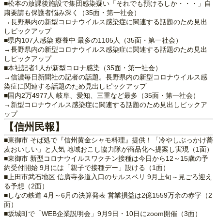
■松本の放課後施設で集団感染疑い「それでも預けるしか・・・」自
粛要請も保護者悩み深く（35面・第一社会）
→長野県内の新型コロナウイルス感染症に関連する話題のため見出
しピックアップ
■県内107人感染 療養中 最多の1105人（35面・第一社会）
→長野県内の新型コロナウイルス感染症に関連する話題のため見出
しピックアップ
■本社記者1人が新型コロナ感染（35面・第一社会）
→信濃毎日新聞社の記者の話題。長野県内の新型コロナウイルス感
染症に関連する話題のため見出しピックアップ
■国内2万4977人 岐阜、愛知、三重など最多（35面・第一社会）
→新型コロナウイルス感染症に関連する話題のため見出しピックア
ップ
【信州民報】
■東御市 そば処で『信州黄金シャモ料理』提供！「冷やしぶっかけ蕎
麦おいしい」と人気 地域おこし協力隊が商品化へ提案し実現（1面）
■東御市 新型コロナウイルスワクチン接種は今日から12～15歳の予
約受付開始 9月には「親子で接種デー」設ける（1面）
■上田市武石地区 信廣寺参道入口のサルスベリ 9月上旬～見ごろ迎え
る予想（2面）
■しなの鉄道 4月～6月の決算発表 営業損益は2億1559万余の赤字（2
面）
■坂城町で「WEB企業説明会」9月9日・10日にzoom開催（3面）