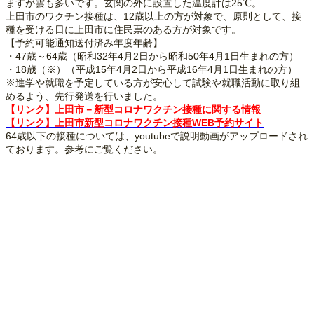
ますが雲も多いです。玄関の外に設置した温度計は25℃。
上田市のワクチン接種は、12歳以上の方が対象で、原則として、接
種を受ける日に上田市に住民票のある方が対象です。
【予約可能通知送付済み年度年齢】
・47歳～64歳（昭和32年4月2日から昭和50年4月1日生まれの方）
・18歳（※）（平成15年4月2日から平成16年4月1日生まれの方）
※進学や就職を予定している方が安心して試験や就職活動に取り組
めるよう、先行発送を行いました。
【リンク】上田市－新型コロナワクチン接種に関する情報
【リンク】上田市新型コロナワクチン接種WEB予約サイト
64歳以下の接種については、youtubeで説明動画がアップロードされ
ております。参考にご覧ください。