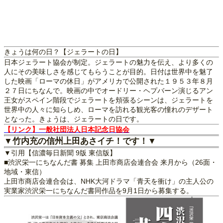
きょうは何の日？【ジェラートの日】
日本ジェラート協会が制定。ジェラートの魅力を伝え、より多くの
人にその美味しさを感じてもらうことが目的。日付は世界中を魅了
した映画「ローマの休日」がアメリカで公開された１９５３年８月
２７日にちなんで。映画の中でオードリー・ヘプバーン演じるアン
王女がスペイン階段でジェラートを頬張るシーンは、ジェラートを
世界中の人々に知らしめ、ローマを訪れる観光客の憧れのデザート
となった。きょうは、ジェラートの日です。
【リンク】一般社団法人日本記念日協会
▼竹内充の信州上田あさイチ！です！▼
▼引用【信濃毎日新聞 9版 東信版】
■渋沢栄一にちなんだ書 募集 上田市商店会連合会 来月から（26面・
地域・東信）
上田市商店会連合会は、NHK大河ドラマ「青天を衝け」の主人公の
実業家渋沢栄一にちなんだ書同作品を9月1日から募集する。