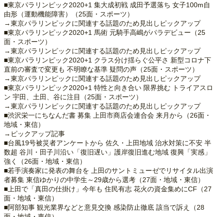
■東京パラリンピック2020+1 集大成初戦 成田予選落ち 女子100m自
由形（運動機能障害）（25面・スポーツ）
→東京パラリンピックに関連する話題のため見出しピックアップ
■東京パラリンピック2020+1 馬術 元騎手高嶋がパラデビュー（25
面・スポーツ）
→東京パラリンピックに関連する話題のため見出しピックアップ
■東京パラリンピック2020+1 クラス分け揺らぐ公平さ 新型コロナ下
直前の審査で変更も 不明瞭な基準 疑問の声（25面・スポーツ）
→東京パラリンピックに関連する話題のため見出しピックアップ
■東京パラリンピック2020+1 特性と向き合い 限界挑む トライアスロ
ン 宇田、土田、谷に注目（25面・スポーツ）
→東京パラリンピックに関連する話題のため見出しピックアップ
■渋沢栄一にちなんだ書 募集 上田市商店会連合会 来月から（26面・
地域・東信）
→ピックアップ記事
■台風19号被災者アンケートから 佐久・上田地域 治水対策に不安 半
数超 谷川・田子川沿い「復旧遅い」護岸復旧進む地域 復興「実感」
強く（26面・地域・東信）
■若手演奏家に発表の舞台を 上田のサントミューゼでリサイタル出演
者募集 東信ゆかりの中学生～29歳から選考（27面・地域・東信）
■上田で「真田の仕掛け」今年も 住民有志 花火の資金集めにCF（27
面・地域・東信）
■阿部知事 観光業界などと意見交換 感染防止徹底 該当で訴え（28
面・地域・東信）