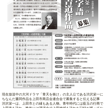
現在放送中の大河ドラマ「青天を衝け」の主人公である渋沢栄一に
ちなんだ書同作品を上田市商店会連合会で募集すると伝える記事
渋沢栄一は、上田市との縁もある人物。青年時代には藍玉の行商で
上田市を訪れ、晩年には講演会で上田地域を訪れた記録が残ってお