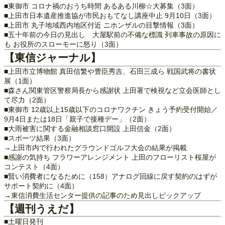
■東御市 コロナ禍のおうち時間 あるある川柳☆大募集（3面）
■上田市日本遺産推進協が市民おもてなし講座中止 9月10日（3面）
■上田市 丸子地域西内地区付近 ニホンザルの目撃情報（3面）
■五十年前の今日の見出し 大屋駅前の不備な標識 列車事故の原因に
も お役所のスローモーに怒り（3面）
【東信ジャーナル】
■上田市立博物館 真田信繁や豊臣秀吉、石田三成ら 戦国武将の書状
展（1面）
■森さん関東管区警察局長から感謝状 上田署で検視など立会医師とし
て尽力（2面）
■東御市 12歳以上15歳以下のコロナワクチン きょう予約受付開始／
9月4日または18日「親子で接種デー」（2面）
■大雨被害に関する金融相談窓口開設 上田信金（2面）
■スポーツ結果（3面）
→上田市内で行われたグラウンドゴルフ大会の結果が掲載
■感謝の気持ち フラワーアレンジメント 上田のフローリスト桜屋が
コンテスト（4面）
■賢い消費者になるために（158）アナログ回線に戻す契約のはずが
サポート契約に（4面）
→東信消費生活センター提供の記事のため見出しピックアップ
【週刊うえだ】
■土曜日発刊