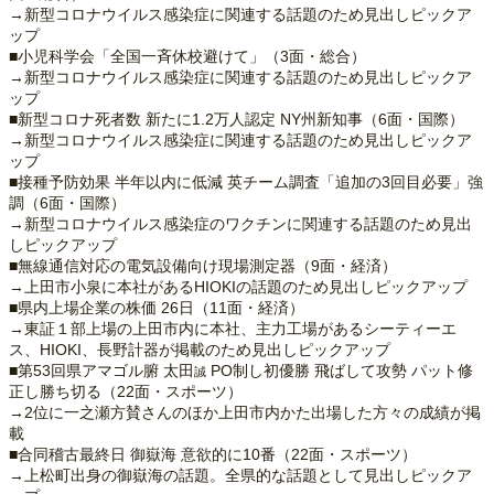
→新型コロナウイルス感染症に関連する話題のため見出しピックア
ップ
■小児科学会「全国一斉休校避けて」（3面・総合）
→新型コロナウイルス感染症に関連する話題のため見出しピックア
ップ
■新型コロナ死者数 新たに1.2万人認定 NY州新知事（6面・国際）
→新型コロナウイルス感染症に関連する話題のため見出しピックア
ップ
■接種予防効果 半年以内に低減 英チーム調査「追加の3回目必要」強
調（6面・国際）
→新型コロナウイルス感染症のワクチンに関連する話題のため見出
しピックアップ
■無線通信対応の電気設備向け現場測定器（9面・経済）
→上田市小泉に本社があるHIOKIの話題のため見出しピックアップ
■県内上場企業の株価 26日（11面・経済）
→東証１部上場の上田市内に本社、主力工場があるシーティーエ
ス、HIOKI、長野計器が掲載のため見出しピックアップ
■第53回県アマゴル腑 太田
PO制し初優勝 飛ばして攻勢 パット修
誠
正し勝ち切る（22面・スポーツ）
→2位に一之瀬方賛さんのほか上田市内かた出場した方々の成績が掲
載
■合同稽古最終日 御嶽海 意欲的に10番（22面・スポーツ）
→上松町出身の御嶽海の話題。全県的な話題として見出しピックア