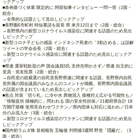
ックアップ
■条例基づく休業 限定的に 阿部知事インタビュー 一問一答（2面・
総合）
→全県的な話題として見出しピックアップ
■長野圏6市町村 時短要請を延長 県 来月12日まで（2面・総合）
→長野県内の新型コロナウイルス感染症に関連する話題のため見出
しピックアップ
■新型コロナ子どもの感染 インドネシア死者の「3割占める」は誤解
ツイートの学会会長（2面・総合）
→新型コロナウイルス感染症に関連する話題のため見出しピックア
ップ
■県連 選挙戦歓迎の声 国会議員5氏 支持先明かさず／県連 自主的に
党員・党友投票（2面・総合）
→自民党の総裁選の自民党長野県連に関連する話題。長野県内自民
党所属の国会議員のみなさんのコメントが掲載。長野県内国会議員
の話題が含まれているため見出しピックアップ
■焦点 対策「切り札」に冷や水 異物混入 接種控え広がる可能性も／
「情報提供 積極的に」問われる 国の安全性担保／21都府県合計 18
万開庁接種 使用見合わせワクチン／県内団体も対応に追われ／日本
分のみ混入か（3面・総合）
→新型コロナウイルス感染症のワクチンに関連する話題のため見出
しピックアップ
■国内初ラムダ株 首相報告 五輪後 判明後3週間 野党「隠蔽だ」（3
面・総合）