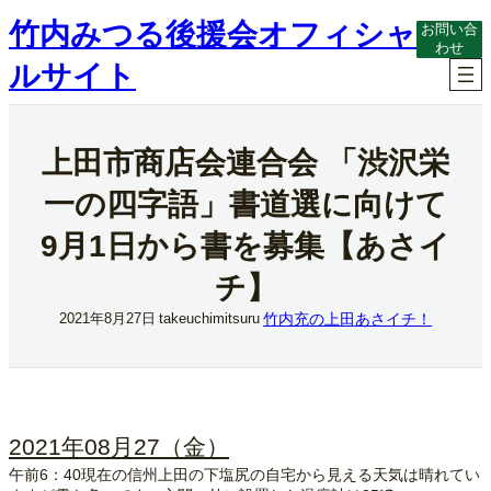
内
竹内みつる後援会オフィシャ
お問い合
容
わせ
を
ルサイト
ス
キ
ッ
プ
上田市商店会連合会 「渋沢栄
一の四字語」書道選に向けて
9月1日から書を募集【あさイ
チ】
竹内充の上田あさイチ！
2021年8月27日
takeuchimitsuru
2021年08月27（金）
午前6：40現在の信州上田の下塩尻の自宅から見える天気は晴れてい