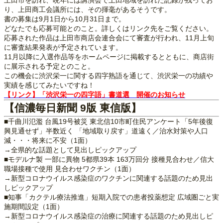
り、上田商工会議所には、その揮毫があるそうです。
書の募集は9月1日から10月31日まで。
どなたでも応募可能とのこと。詳しくはリンク先をご覧ください。
応募された作品は上田市商店会連合会にて審査が行われ、11月上旬
に審査結果発表が予定されています。
11月以降に入選作品等をホームページに掲載するとともに、商店街
に展示される予定とのこと。
この機会に渋沢栄一に関する四字熟語を通じて、渋沢栄一の功績や
実績を感じてみたいですね！
【リンク】「渋沢栄一の四字語」書道選 開催のお知らせ
【信濃毎日新聞 9版 東信版】
■千曲川氾濫 台風19号被災 東北信10市町住民アンケート「5年後復
興見通せず」半数近く 「地域取り戻す」道遠く／治水対策や人口
減・・・将来に不安（1面）
→全県的な話題として見出しピックアップ
■モデルナ製 一部に異物 5都県39本 163万回分 接種見合わせ／信大
職場接種で使用 見合わせワクチン（1面）
→新型コロナウイルス感染症のワクチンに関連する話題のため見出
しピックアップ
■知事「カクテル療法推進」短期入院での患者投薬想定 広域圏ごと実
施期間設定（1面）
→新型コロナウイルス感染症の治療に関連する話題のため見出しピ