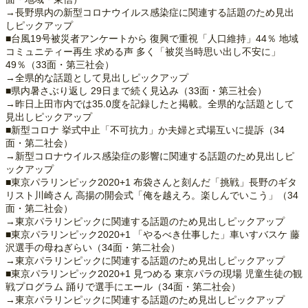
→長野県内の新型コロナウイルス感染症に関連する話題のため見出
しピックアップ
■台風19号被災者アンケートから 復興で重視「人口維持」44％ 地域
コミュニティー再生 求める声 多く「被災当時思い出し不安に」
49％（33面・第三社会）
→全県的な話題として見出しピックアップ
■県内暑さぶり返し 29日まで続く見込み（33面・第三社会）
→昨日上田市内では35.0度を記録したと掲載。全県的な話題として
見出しピックアップ
■新型コロナ 挙式中止「不可抗力」か夫婦と式場互いに提訴（34
面・第二社会）
→新型コロナウイルス感染症の影響に関連する話題のため見出しピ
ックアップ
■東京パラリンピック2020+1 布袋さんと刻んだ「挑戦」長野のギタ
リスト川崎さん 高揚の開会式「俺を越えろ。楽しんでいこう」（34
面・第二社会）
→東京パラリンピックに関連する話題のため見出しピックアップ
■東京パラリンピック2020+1 「やるべき仕事した」車いすバスケ 藤
沢選手の母ねぎらい（34面・第二社会）
→東京パラリンピックに関連する話題のため見出しピックアップ
■東京パラリンピック2020+1 見つめる 東京パラの現場 児童生徒の観
戦プログラム 踊りで選手にエール（34面・第二社会）
→東京パラリンピックに関連する話題のため見出しピックアップ