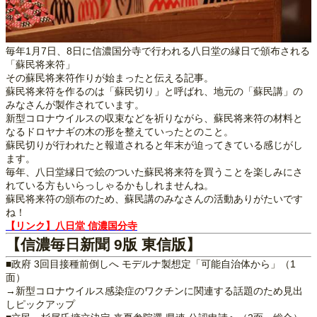
毎年1月7日、8日に信濃国分寺で行われる八日堂の縁日で頒布される
「蘇民将来符」
その蘇民将来符作りが始まったと伝える記事。
蘇民将来符を作るのは「蘇民切り」と呼ばれ、地元の「蘇民講」の
みなさんが製作されています。
新型コロナウイルスの収束などを祈りながら、蘇民将来符の材料と
なるドロヤナギの木の形を整えていったとのこと。
蘇民切りが行われたと報道されると年末が迫ってきている感じがし
ます。
毎年、八日堂縁日で絵のついた蘇民将来符を買うことを楽しみにさ
れている方もいらっしゃるかもしれませんね。
蘇民将来符の頒布のため、蘇民講のみなさんの活動ありがたいです
ね！
【リンク】八日堂 信濃国分寺
【信濃毎日新聞 9版 東信版】
■政府 3回目接種前倒しへ モデルナ製想定「可能自治体から」（1
面）
→新型コロナウイルス感染症のワクチンに関連する話題のため見出
しピックアップ