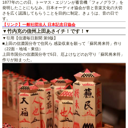
1877年のこの日、トーマス・エジソンが蓄音機「フォノグラフ」を
発明したことにちなみ、日本オーディオ協会が音と音楽文化の大切
さを広く認識してもらうことを目的に制定。きょうは、音の日で
す。
【リンク】一般社団法人 日本記念日協会
▼竹内充の信州上田あさイチ！です！▼
▼引用【信濃毎日新聞 第9版】
■上田の信濃国分寺で住民ら 感染収束を願って「蘇民将来符」作り
（22面・地域・東信）
上田市国分の信濃国分寺で5日、厄よけなどのお守り「蘇民将来符」
作りが始まった。