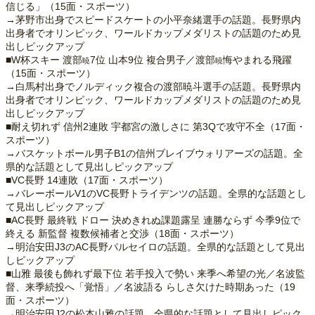
信じる」（15面・スポーツ）
→茅野市出身でスピードスケートの小平奈緒選手の話題。長野県内
出身者でオリンピック、ワールドカップメダリストの話題のため見
出しピックアップ
■W杯スキー 渡部
7位 山本9位 複合男子／渡部
悔やまれる飛躍
暁
暁
（15面・スポーツ）
→白馬村出身でノルディック複合の渡部暁斗選手の話題。長野県内
出身者でオリンピック、ワールドカップメダリストの話題のため見
出しピックアップ
■耐え切れず 信州2連敗 宇都宮の激しさに 第3Qで攻守不全（17面・
スポーツ）
→バスケットボール男子B1の信州ブレイブウォリアーズの話題。全
県的な話題として見出しピックアップ
■VC長野 14連敗（17面・スポーツ）
→バレーボールV1のVC長野トライデンツの話題。全県的な話題とし
て見出しピックアップ
■AC長野 最終戦 ドロー 決めきれぬ課題露呈 連勝ならず 今季9位で
終える 新監督 複数候補者と交渉（18面・スポーツ）
→明治安田J3のAC長野パルセイロの話題。全県的な話題として見出
しピックアップ
■山雅 最後も飾れず最下位 若手投入で勢い 来季へ希望の光／名波監
督、来季続投へ「覚悟」／名波語る らしさ欠けた時期あった（19
面・スポーツ）
→明治安田J2の松本山雅の話題。全県的な話題として見出しピック