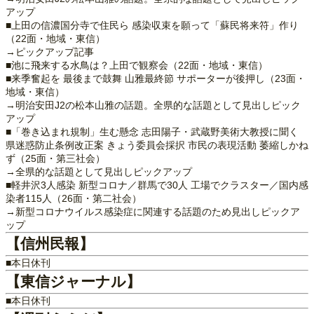
アップ
■上田の信濃国分寺で住民ら 感染収束を願って「蘇民将来符」作り
（22面・地域・東信）
→ピックアップ記事
■池に飛来する水鳥は？上田で観察会（22面・地域・東信）
■来季奮起を 最後まで鼓舞 山雅最終節 サポーターが後押し（23面・
地域・東信）
→明治安田J2の松本山雅の話題。全県的な話題として見出しピック
アップ
■「巻き込まれ規制」生む懸念 志田陽子・武蔵野美術大教授に聞く
県迷惑防止条例改正案 きょう委員会採択 市民の表現活動 萎縮しかね
ず（25面・第三社会）
→全県的な話題として見出しピックアップ
■軽井沢3人感染 新型コロナ／群馬で30人 工場でクラスター／国内感
染者115人（26面・第二社会）
→新型コロナウイルス感染症に関連する話題のため見出しピックア
ップ
【信州民報】
■本日休刊
【東信ジャーナル】
■本日休刊