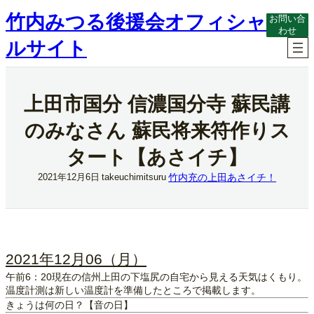
内
竹内みつる後援会オフィシャ
お問い合
容
わせ
を
ルサイト
ス
キ
ッ
プ
上田市国分 信濃国分寺 蘇民講
のみなさん 蘇民将来符作りス
タート【あさイチ】
竹内充の上田あさイチ！
2021年12月6日
takeuchimitsuru
2021年12月06（月）
午前6：20現在の信州上田の下塩尻の自宅から見える天気はくもり。
温度計測は新しい温度計を準備したところで掲載します。
きょうは何の日？【音の日】