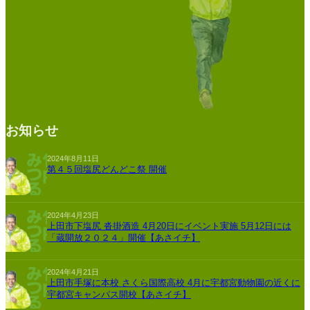
お知らせ
2024年8月11日
第４５回塩尻どんどこ祭 開催
2024年4月23日
上田市下塩尻 沓掛酒造 4月20日にイベント実施 5月12日には
「蔵開放２０２４」開催【あさイチ】
2024年4月21日
上田市手塚に本校 さくら国際高校 4月に宇都宮動物園の近くに
宇都宮キャンパス開校【あさイチ】