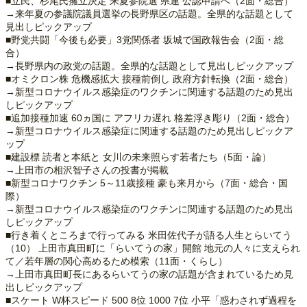
■立民、杉尾氏擁立決定 来夏参院選 県連 公認申請へ（2面・総合）
→来年夏の参議院議員選挙の長野県区の話題。全県的な話題として
見出しピックアップ
■野党共闘「今後も必要」3党関係者 坂城で国政報告会（2面・総
合）
→長野県内の政党の話題。全県的な話題として見出しピックアップ
■オミクロン株 危機感拡大 接種前倒し 政府方針転換（2面・総合）
→新型コロナウイルス感染症のワクチンに関連する話題のため見出
しピックアップ
■追加接種加速 60ヵ国に アフリカ遅れ 格差浮き彫り（2面・総合）
→新型コロナウイルス感染症に関連する話題のため見出しピックア
ップ
■建設標 読者と本紙と 女川の未来照らす若者たち（5面・論）
→上田市の相沢智子さんの投書が掲載
■新型コロナワクチン 5～11歳接種 豪も来月から（7面・総合・国
際）
→新型コロナウイルス感染症のワクチンに関連する話題のため見出
しピックアップ
■行き着くところまで行ってみる 米田佐代子が語る人生とらいてう
（10） 上田市真田町に「らいてうの家」開館 地元の人々に支えられ
て／若年層の関心高めるため模索（11面・くらし）
→上田市真田町長にあるらいてうの家の話題が含まれているため見
出しピックアップ
■スケート W杯スピード 500 8位 1000 7位 小平「惑わされず過程を