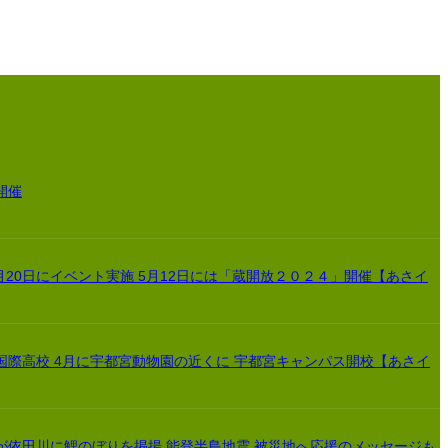
開催
月20日にイベント実施 5月12日には「蔵開放２０２４」開催【あさイ
国際高校 4月に宇都宮動物園の近くに 宇都宮キャンパス開校【あさイ
が依田川に鯉のぼりを掲揚 能登半島地震 被災地へ応援のメッセージも