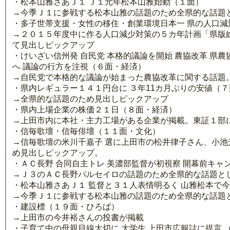
・松本山雅さあＪ１ Ｊ１元年松本山雅始動（１面）
→今季Ｊ１に参戦する松本山雅の話題のため全県的な話題
・多子世帯支援・女性の移住・創業環境日本一 県の人口減
→２０１５年度中に作る人口減少対策の５カ年計画「県版
て見出しピックアップ
・けいざい信州発 自民党 本格的議論を開始 農協改革 県
へ 議論の行方を注視（６面・経済）
→自民党で本格的な議論が始まった農協改革に関する話題
・県内レギュラー１４１円台に ３年11カ月ぶりの安値（
→全県的な話題のため見出しピックアップ
・県内上場企業の株価２１日（８面・経済）
→上田市内に本社・主力工場がある企業が掲載。東証１部に
・信毎歌壇・信毎俳壇（１１面・文化）
→信毎歌壇の米川千嘉子 選に上田市の松井律子さん、小池
め見出しピックアップ。
・ＡＣ長野 合同自主トレ 美濃部監督が初視察 開幕前キ
→Ｊ３のＡＣ長野パルセイロの話題のため全県的な話題と
・松本山雅さあＪ１ 監督と３１人表情明るく 山雅松本で
→今季Ｊ１に参戦する松本山雅の話題のため全県的な話題
・建設標（１９面・ひろば）
→上田市の今井裕さんの投書が掲載
・子育て中の母親目線大切に 大学生 上田市広報誌に提言 