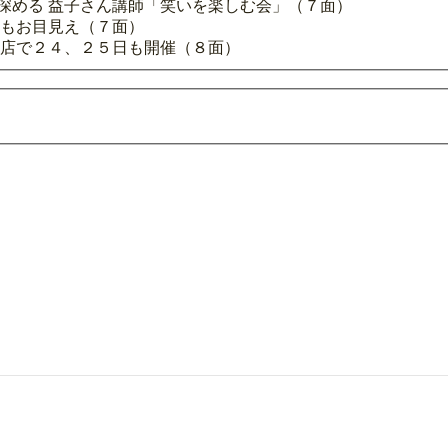
深める 益子さん講師「笑いを楽しむ会」（７面）
被もお目見え（７面）
田店で２４、２５日も開催（８面）