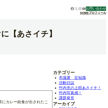
Facebook
X
Instagram
YouTube
お問い合わせ
プロフィール
HOME
けに【あさイチ】
カテゴリー
市議選 豆知識
活動日誌
竹内充の上田あさイチ！
竹内写真感！
課題発見
斉にカレー給食が出されたこ
アーカイブ