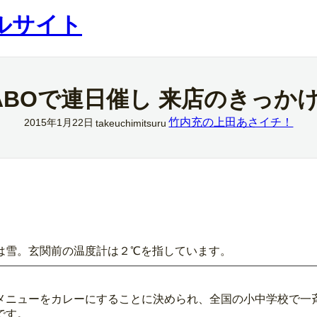
ルサイト
ABOで連日催し 来店のきっか
竹内充の上田あさイチ！
2015年1月22日
takeuchimitsuru
は雪。玄関前の温度計は２℃を指しています。
メニューをカレーにすることに決められ、全国の小中学校で一
です。