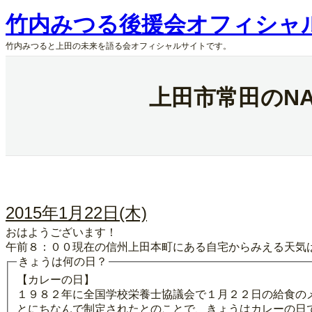
内
竹内みつる後援会オフィシャ
容
を
竹内みつると上田の未来を語る会オフィシャルサイトです。
ス
キ
ッ
上田市常田のN
プ
2015年1月22日(木)
おはようございます！
午前８：００現在の信州上田本町にある自宅からみえる天気
きょうは何の日？
【カレーの日】
１９８２年に全国学校栄養士協議会で１月２２日の給食の
とにちなんで制定されたとのことで、きょうはカレーの日