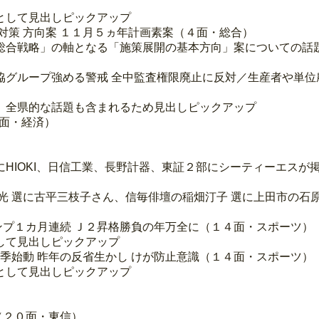
として見出しピックアップ
対策 方向案 １１月５ヵ年計画素案（４面・総合）
総合戦略」の軸となる「施策展開の基本方向」案についての話
農協グループ強める警戒 全中監査権限廃止に反対／生産者や単位
。全県的な話題も含まれるため見出しピックアップ
７面・経済）
HIOKI、日信工業、長野計器、東証２部にシーティーエスが
光 選に古平三枝子さん、信毎俳壇の稲畑汀子 選に上田市の石
ャンプ１カ月連続 Ｊ２昇格勝負の年万全に（１４面・スポーツ）
して見出しピックアップ
今季始動 昨年の反省生かし けが防止意識（１４面・スポーツ）
として見出しピックアップ
（２０面・東信）