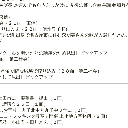
や演奏 足運んでもらうきっかけに 今後の催し企画会議 参加募
東信）
会（２１面・東信）
歌作りに興味（２２面・信州ワイド）
軽井沢町出身で名古屋市に住む森明美さんの歌が入選したとの
プ
ンクールを開いたとの話題のため見出しピックアップ
８面・第二社会）
手補強 明確な戦略で絞り込み（２８面・第二社会）
として見出しピックアップ
上田市に「要望書」提出（１面）
」講演会２５日（１面）
験のお守り」丸子北中と丸子中３年に（２面）
エコ・クッキング教室」開催 上小地方事務所（２面）
下君・小山君・田川さん（２面）