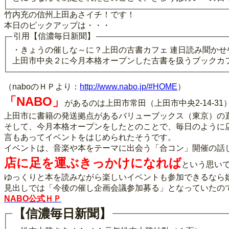
竹内充の信州上田あさイチ！です！
本日のピックアップは・・・
引用【信濃毎日新聞】
・きょうの催しな～に？上田の古書カフェ 連日読み聞かせ
上田市中央２に今月本格オープンした古書を扱うブックカ
（naboのＨＰより：
http://www.nabo.jp/#HOME
）
「NABO」
があるのは上田市常田（上田市中央2-14-31
上田市に書籍の発送拠点があるバリューブックス（東京）の
そして、今月本格オープンをしたとのことで、毎日のように
言もあってイベントをはじめられたそうです。
イベントは、音楽や本をテーマに出会う「合コン」開催の話
店に足を運ぶきっかけになれば
という思い
ゆっくりと本を読みながら楽しいイベントも参加できるなら
見出しでは「今後の催し企画会議参加募る」となっていたの
NABO公式ＨＰ
【信濃毎日新聞】