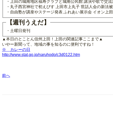
・上田の城南地区福寿クラブと城南公民館 講演や歌で交流
・丸子西宮神社で初えびす 上田市上丸子 世話人会の新法
・自由塾が講座やステージ発表 ふれあい展示会 イオン上
【週刊うえだ】
・土曜日発刊
▲本日のとことん信州上田！上田の関連記事ここまで▲
いやー新聞って、地域の事を知るのに便利ですね！
※ カレーの日
http://www.stat.go.jp/naruhodo/c3d0122.htm
前へ