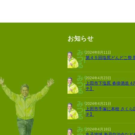
お知らせ
2024年8月11日
第４５回塩尻どんどこ祭 
2024年4月23日
上田市下塩尻 沓掛酒造 4
チ】
2024年4月21日
上田市手塚に本校 さくら
チ】
2024年4月18日
丸子地域 海戸自治会など