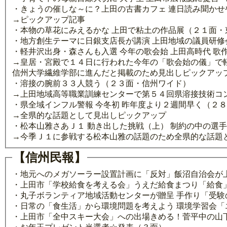
・きょうの催しな～に？上田の古書カフェ 連日読み聞かせ
→ピックアップ記事
・本物の草花にみえるかな 上田で粘土の作品展（２１面・
・地方創生テーマに日銀支店長が講演 上田地域の議員研修
・軽井沢出身・森さんも入選 今年の歌会始 上田高時代 
→皇居・宮殿で１４日に行われた今年の「歌会始の儀」で
信州大学繊維学部に進んだと掲載のため見出しピックアッ
・溶接の腕前３３人競う（２３面・信州ワイド）
→上田地域高等職業訓練センターで第５４回県溶接技術コ
・県全域インフル警報 今冬初 昨年度より２週間早く（２
→全県的な話題として見出しピックアップ
・松本山雅さあＪ１ 動き出した挑戦（上） 制約の中の選
→今季Ｊ１に参戦する松本山雅の話題のため全県的な話題
【信州民報】
・地元へのメガソーラー設置計画に「反対」飯沼自治会が
・上田市「学校給食を考える会」うえだ給食まつり「給食
・丸子ボランティア地域活動センターが贈呈 手作り「受
・日常の「食生活」から環境問題を考えよう 環境学習会「
・上田市「全中スキー大会」への出場きめる！菅平中の山