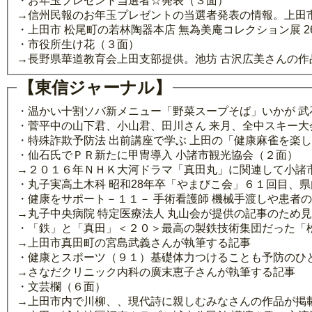
・お年玉プレゼント当選者☆発表（３面）
→信州民報のお年玉プレゼントの当選者発表の情報。上田
・上田市 松尾町の若林陶器本店 無為美庵コレクション展 
・市役所生け花（３面）
→長野県華道教育会上田支部提供。池坊 古沢広美さんの作
【東信ジャーナル】
・温かい十割ソバ新メニュー「野菜スープそば」いかが 
・菅平中の山下君、小山君、田川さん 来月、全中スキー大
・特殊詐欺予防法 出前講座で学ぶ 上田の「健康麻雀を楽
・仙石氏でＰＲ新たに甲冑導入 小諸市観光協会（２面）
→２０１６年ＮＨＫ大河ドラマ「真田丸」に関連して小諸
・丸子実高土木科 昭和28年卒「やまびこ会」６１回目、
・健康をサポート－１１－ 手術看護師 機械手渡しや患者
→丸子中央病院 特定医療法人 丸山会が提供の記事のため
・「鉄」と「真田」＜２０＞最高の製鉄技術集団だった「
→上田市真田町の宮島武義さんが執筆する記事
・健康とスポーツ（９１）基礎体力つけることも予防のひ
→さなだクリニック内科の廣末恵子さんが執筆する記事
・文芸欄（６面）
→上田市内で川柳、、現代詩に親しむみなさんの作品が掲