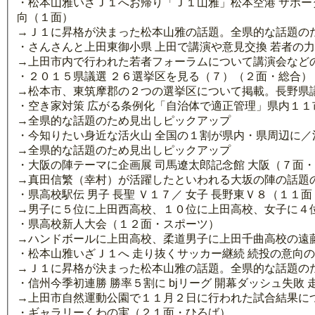
・松本山雅いざＪ１へお帰り「Ｊ１山雅」松本空港 サポー
向（１面）
→Ｊ１に昇格が決まった松本山雅の話題。全県的な話題の
・さんさんと上田東御小県 上田で講演や意見交換 若者の力
→上田市内で行われた若者フォーラムについて講演会など
・２０１５県議選 ２６選挙区を見る（７）（２面・総合）
→松本市、東筑摩郡の２つの選挙区について掲載。長野県
・空き家対策 広がる条例化「自治体で適正管理」県内１１
→全県的な話題のため見出しピックアップ
・今知りたい身近な活火山 全国の１割が県内・県周辺に／
→全県的な話題のため見出しピックアップ
・大阪の陣テーマに企画展 司馬遼太郎記念館 大阪（７面
→真田信繁（幸村）が活躍したといわれる大坂の陣の話題
・県高校駅伝 男子 長聖 Ｖ１７／ 女子 長野東Ｖ８（１１
→男子に５位に上田西高校、１０位に上田高校、女子に４
・県高校新人大会（１２面・スポーツ）
→ハンドボールに上田高校、柔道男子に上田千曲高校の遠
・松本山雅いざＪ１へ 走り抜くサッカー継続 続投の意向
→Ｊ１に昇格が決まった松本山雅の話題。全県的な話題の
・信州今季初連勝 勝率５割に bjリーグ 開幕ダッシュ失
→上田市自然運動公園で１１月２日に行われた試合結果に
・ギャラリーくわの実（２１面・ひろば）