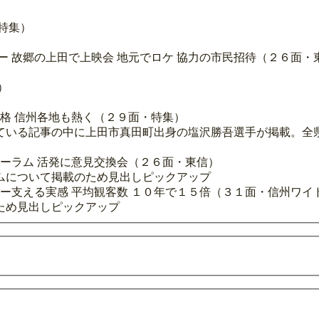
特集）
ー 故郷の上田で上映会 地元でロケ 協力の市民招待（２６面・
）
昇格 信州各地も熱く（２９面・特集）
ている記事の中に上田市真田町出身の塩沢勝吾選手が掲載。全
ォーラム 活発に意見交換会（２６面・東信）
ムについて掲載のため見出しピックアップ
ター支える実感 平均観客数 １０年で１５倍（３１面・信州ワイ
ため見出しピックアップ