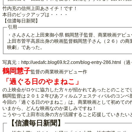
竹内充の信州上田あさイチ！です！
本日のピックアップは・・・・
【信濃毎日新聞】
引用
・さんさんと上田東御小県 鶴岡慧子監督、商業映画デビュ
上田市菅平高原出身の映画監督鶴岡慧子さん（２６）の商
映劇」であった。
写真元：http://uedafc.blog69.fc2.com/blog-
鶴岡慧子
監督の商業映画デビュー作
「過ぐる日のやまねこ」
の上映会がロケに協力した方々が招かれてあったとのことで
鶴岡監督は２０１２年ぴあフィルムフェスティバルのコンペ
今回の「過ぐる日のやまねこ」は、商業映画として初めての
いまから、どんな映画なのか楽しみですね！
こうやって上田市出身の方が活躍すること応援していきたい
【信濃毎日新聞】