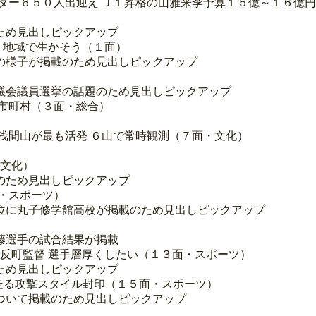
ター６５０人出迎え Ｊ１昇格の山雅来季予算１５億～１６億
ため見出しピックアップ
 地域で生かそう（１面）
の様子が掲載のため見出しピックアップ
議会議員選挙の話題のため見出しピックアップ
市町村（３面・総合）
浅間山が最も活発 ６山で常時観測（７面・文化）
・文化）
のため見出しピックアップ
面・スポーツ）
位に丸子修学館高校が掲載のため見出しピックアップ
藤選手の試合結果が掲載
の反町監督 選手層厚くしたい（１３面・スポーツ）
ため見出しピックアップ
敗 走る攻撃スタイル封印（１５面・スポーツ）
ついて掲載のため見出しピックアップ