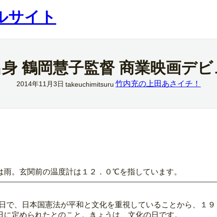
ルサイト
身 鶴岡慧子監督 商業映画デ
竹内充の上田あさイチ！
2014年11月3日
takeuchimitsuru
は雨。玄関前の温度計は１２．０℃を指しています。
日で、日本国憲法が平和と文化を重視していることから、１９４
日に定められたとのこと。きょうは、文化の日です。