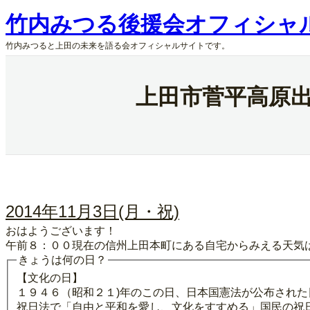
内
竹内みつる後援会オフィシャ
容
を
竹内みつると上田の未来を語る会オフィシャルサイトです。
ス
キ
ッ
上田市菅平高原出
プ
2014年11月3日(月・祝)
おはようございます！
午前８：００現在の信州上田本町にある自宅からみえる天気
きょうは何の日？
【文化の日】
１９４６（昭和２１)年のこの日、日本国憲法が公布された
祝日法で「自由と平和を愛し、文化をすすめる」国民の祝