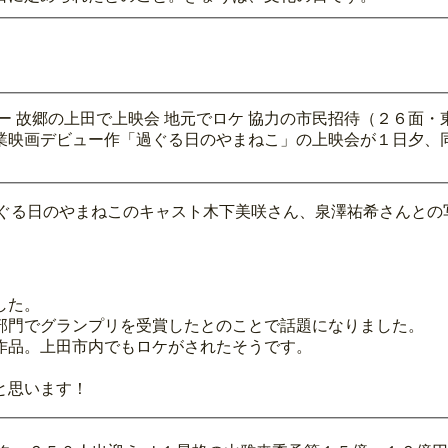
ー 故郷の上田で上映会 地元でロケ 協力の市民招待（２６面・
業映画デビュー作「過ぐる日のやまねこ」の上映会が１日夕、
entry-286.html（過ぐる日のやまねこのキャスト木下美咲さん、泉澤祐
した。
部門でグランプリを受賞したとのことで話題になりました。
作品。上田市内でもロケがされたそうです。
と思います！