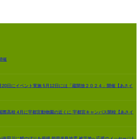
開催
月20日にイベント実施 5月12日には「蔵開放２０２４」開催【あさイ
国際高校 4月に宇都宮動物園の近くに 宇都宮キャンパス開校【あさイ
が依田川に鯉のぼりを掲揚 能登半島地震 被災地へ応援のメッセージも