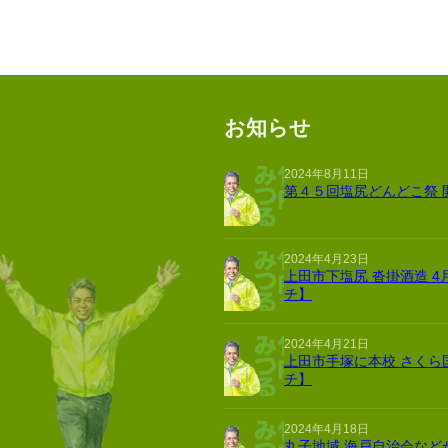
お知らせ
2024年8月11日
第４５回塩尻どんどこ祭 
2024年4月23日
上田市下塩尻 沓掛酒造 4
チ】
2024年4月21日
上田市手塚に本校 さくら
チ】
2024年4月18日
丸子地域 海戸自治会など