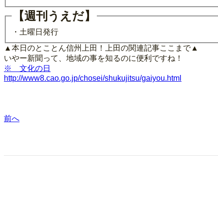
【週刊うえだ】
・土曜日発行
▲本日のとことん信州上田！上田の関連記事ここまで▲
いやー新聞って、地域の事を知るのに便利ですね！
※ 文化の日
http://www8.cao.go.jp/chosei/shukujitsu/gaiyou.html
前へ