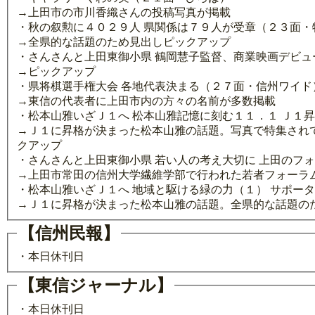
→上田市の市川香織さんの投稿写真が掲載
・秋の叙勲に４０２９人 県関係は７９人が受章（２３面・
→全県的な話題のため見出しピックアップ
・さんさんと上田東御小県 鶴岡慧子監督、商業映画デビュ
→ピックアップ
・県将棋選手権大会 各地代表決まる（２７面・信州ワイド
→東信の代表者に上田市内の方々の名前が多数掲載
・松本山雅いざＪ１へ 松本山雅記憶に刻む１１．１ Ｊ１
→Ｊ１に昇格が決まった松本山雅の話題。写真で特集され
クアップ
・さんさんと上田東御小県 若い人の考え大切に 上田のフ
→上田市常田の信州大学繊維学部で行われた若者フォーラ
・松本山雅いざＪ１へ 地域と駆ける緑の力（１） サポー
→Ｊ１に昇格が決まった松本山雅の話題。全県的な話題の
【信州民報】
・本日休刊日
【東信ジャーナル】
・本日休刊日