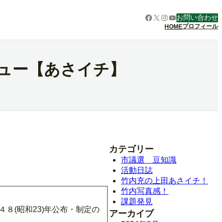
Facebook
X
Instagram
YouTube
お問い合わせ
プロフィール
HOME
ビュー【あさイチ】
カテゴリー
市議選 豆知識
活動日誌
竹内充の上田あさイチ！
竹内写真感！
課題発見
８(昭和23)年公布・制定の
アーカイブ