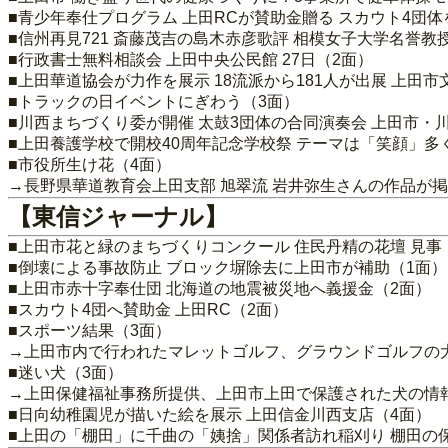
■青少年奉仕プログラム 上田RCが賛助金贈る スカウト4団体
■信州再見721 斎藤茂吉の島木赤彦歌評 相模女子大学名誉教
■行政書士無料相談会 上田中央公民館 27日（2面）
■上田華道協会が力作を展示 18流派から181人が出展 上田
■トラックの日イベントにぎわう（3面）
■川西まちづくり委が開催 太鼓3団体の合同演奏会 上田市・
■上田養護学校で開校40周年記念学校祭 テーマは「笑顔」多
■市役所生け花（4面）
→長野県華道教育会上田支部 旭翠流 岩井弥生さんの作品が
【東信ジャーナル】
■上田市花と緑のまちづくりコンクール 住民丹精の花壇 見事
■倒壊による事故防止 ブロック塀除去に上田市が補助（1面）
■上田市赤十字奉仕団 北海道の地震被災地へ義援金（2面）
■スカウト4団へ賛助金 上田RC（2面）
■スポーツ結果（3面）
→上田市内で行われたマレットゴルフ、グラウンドゴルフの
■迷い犬（3面）
→上田保健福祉事務所提供、上田市上田で保護された犬の情
■日向幼稚園児が描いた絵を展示 上田信金川西支店（4面）
■上田の「棚田」に千曲の「姨捨」関係者訪れ稲刈り 棚田の