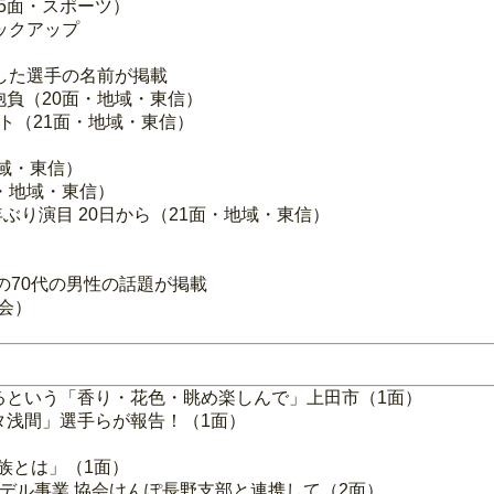
5面・スポーツ）
ックアップ
した選手の名前が掲載
抱負（20面・地域・東信）
ト（21面・地域・東信）
域・東信）
・地域・東信）
ぶり演目 20日から（21面・地域・東信）
）
の70代の男性の話題が掲載
社会）
るという「香り・花色・眺め楽しんで」上田市（1面）
タ浅間」選手らが報告！（1面）
族とは」（1面）
デル事業 協会けんぽ長野支部と連携して（2面）