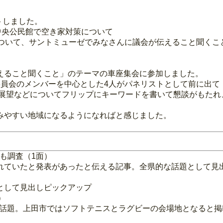
トしました。
中央公民館で空き家対策について
について、サントミューゼでみなさんに議会が伝えること聞くこ
えること聞くこと」のテーマの車座集会に参加しました。
委員会のメンバーを中心とした4人がパネリストとして前に出て
の展望などについてフリップにキーワードを書いて懇談がもた
みやすい地域になるようになればと感じました。
でも調査（1面）
れていたと発表があったと伝える記事。全県的な話題として見
として見出しピックアップ
）
会の話題。上田市ではソフトテニスとラグビーの会場地となると