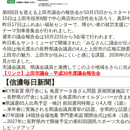
第8回目を迎える上田市議会の報告会が10月15日からスター
15日は上田市役所6階で中心商店街の活性化を語ろう、真田
昨日17日はふれあい福祉センターで、障がい者の就労支援
テーマ別車座集会が行われました。
通常の議会報告会は10月22日から3会場で行われます。
昨日私もサントミューゼで開催された「みなさんに議会が伝
今回は地元選出の長野県議会議員の4人と上田市の広報広聴
上田市の魅力、上田市が住みにくいと感じる課題、2030年
見が出ました。
市議会議員、県議会議員と連携してこの上小地域をさらに住
【リンク】上田市議会－平成30年度議会報告会
【信濃毎日新聞】
■KYB装置 県庁舎にも 免震データ改ざん問題 原発関連施設
→長野県の庁舎にも該当する免震用のオイルダンパーが含ま
■県議選65人出馬予定・検討 前回選同時期より4人増（1面）
→来年春に実施される県議会議員選挙の話題。全県的な話題
■27年国体 14競技会場地案 専門委承認 開閉会式は松本（1面
→2027年に長野県内で開催予定の第82回国民スポーツ大
しピックアップ