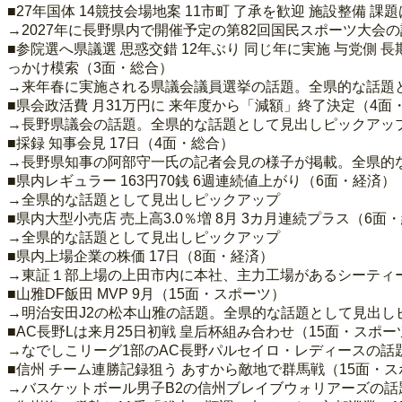
■27年国体 14競技会場地案 11市町 了承を歓迎 施設整備
→2027年に長野県内で開催予定の第82回国民スポーツ大
■参院選へ県議選 思惑交錯 12年ぶり 同じ年に実施 与党側 
っかけ模索（3面・総合）
→来年春に実施される県議会議員選挙の話題。全県的な話題
■県会政活費 月31万円に 来年度から「減額」終了決定（4面
→長野県議会の話題。全県的な話題として見出しピックアッ
■採録 知事会見 17日（4面・総合）
→長野県知事の阿部守一氏の記者会見の様子が掲載。全県的
■県内レギュラー 163円70銭 6週連続値上がり（6面・経済）
→全県的な話題として見出しピックアップ
■県内大型小売店 売上高3.0％増 8月 3カ月連続プラス（6面
→全県的な話題として見出しピックアップ
■県内上場企業の株価 17日（8面・経済）
→東証１部上場の上田市内に本社、主力工場があるシーティー
■山雅DF飯田 MVP 9月（15面・スポーツ）
→明治安田J2の松本山雅の話題。全県的な話題として見出し
■AC長野Lは来月25日初戦 皇后杯組み合わせ（15面・スポー
→なでしこリーグ1部のAC長野パルセイロ・レディースの話
■信州 チーム連勝記録狙う あすから敵地で群馬戦（15面・
→バスケットボール男子B2の信州ブレイブウォリアーズの