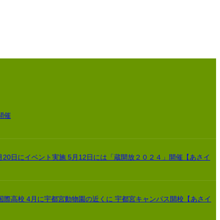
開催
月20日にイベント実施 5月12日には「蔵開放２０２４」開催【あさイ
国際高校 4月に宇都宮動物園の近くに 宇都宮キャンパス開校【あさイ