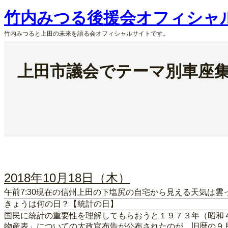
内
竹内みつる後援会オフィシャ
容
を
竹内みつると上田の未来を語る会オフィシャルサイトです。
ス
キ
ッ
上田市議会でテーマ別車座集
プ
2018年10月18日（木）
午前7:30現在の信州上田の下塩尻の自宅から見える天気は
きょうは何の日？【統計の日】
国民に統計の重要性を理解してもらおうと１９７３年（昭和
物産表」についての太政官布告が公布されたのが、旧暦の９