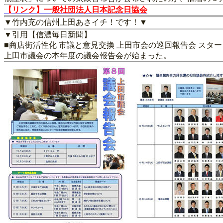
【リンク】一般社団法人日本記念日協会
▼竹内充の信州上田あさイチ！です！▼
▼引用【信濃毎日新聞】
■商店街活性化 市議と意見交換 上田市会の巡回報告会 スター
上田市議会の本年度の議会報告会が始まった。