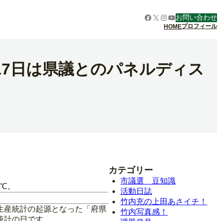
Facebook
X
Instagram
YouTube
お問い合わせ
プロフィール
HOME
17日は県議とのパネルディス
カテゴリー
市議選 豆知識
8℃。
活動日誌
竹内充の上田あさイチ！
生産統計の起源となった「府県
竹内写真感！
統計の日です。