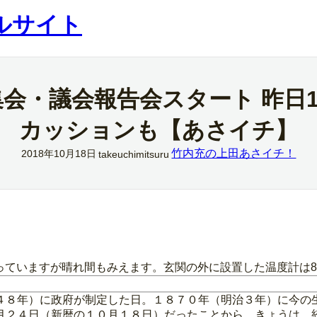
ルサイト
会・議会報告会スタート 昨日
カッションも【あさイチ】
竹内充の上田あさイチ！
2018年10月18日
takeuchimitsuru
雲っていますが晴れ間もみえます。玄関の外に設置した温度計は
４８年）に政府が制定した日。１８７０年（明治３年）に今の
月２４日（新暦の１０月１８日）だったことから。きょうは、