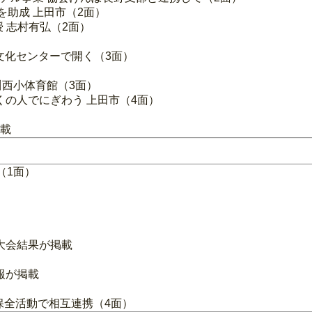
を助成 上田市（2面）
授 志村有弘（2面）
市文化センターで開く（3面）
川西小体育館（3面）
くの人でにぎわう 上田市（4面）
掲載
（1面）
大会結果が掲載
報が掲載
保全活動で相互連携（4面）