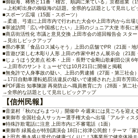
■御嶽海、稀勢と11番「稽古、順調に来ている」京都巡業（1
→上松町出身の御嶽海の話題。全県的な話題として見出しピ
■スポーツ広場（15面・スポーツ）
→柔道、弓道に上田市内で行われた大会や上田市内から出場
■寧波訪問「広い中国感じたい」上田のジュニア大使 市長に
■商店街活性化 市議と意見交換 上田市会の巡回報告会 スター
→見出しピックアップ
■県の事業「食品ロス減らそう」上田の店舗でPR（21面・地
■昔遊び楽しむ木彫り人形 上田の作家中村さん展示会（21面
■じょうほう交差点 松本・上田・長野で金剛山歌劇団公演 6年
→上田市のサントミューゼでは10月21日に開催と掲載
■無免許で人身事故の疑い、上田の男逮捕（27面・第三社会
→17日自動車運転処罰法違反の疑いで逮捕された上田市芳田
■PDF露出 知事陳謝 再発防止へ職員教育に力（28面・第二
→全県的な話題として見出しピックアップ
【信州民報】
■音楽村「秋のばらまつり」開催中 今週末には見ごろを迎え
■東御市 全国社会人サッカー選手権大会へ出場「アルティス
■特殊詐欺電話に注意 上田市内に不審電話（1面）
■東御市 緑風会が特別講演会 18日に祢津公民館！テーマ「家
■上田市 働き盛り世代の健康づくりに！3事業所で健幸体操モ