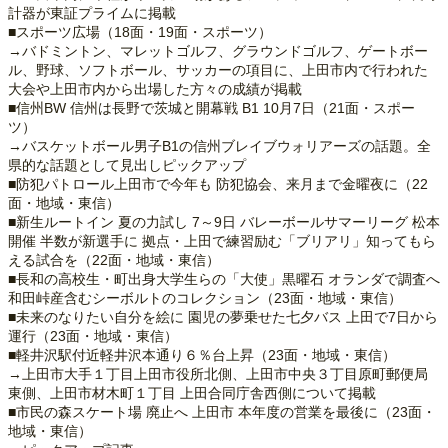
計器が東証プライムに掲載
■スポーツ広場（18面・19面・スポーツ）
→バドミントン、マレットゴルフ、グラウンドゴルフ、ゲートボー
ル、野球、ソフトボール、サッカーの項目に、上田市内で行われた
大会や上田市内から出場した方々の成績が掲載
■信州BW 信州は長野で茨城と開幕戦 B1 10月7日（21面・スポー
ツ）
→バスケットボール男子B1の信州ブレイブウォリアーズの話題。全
県的な話題として見出しピックアップ
■防犯パトロール上田市で今年も 防犯協会、来月まで金曜夜に（22
面・地域・東信）
■新生ルートイン 夏の力試し 7～9日 バレーボールサマーリーグ 松本
開催 半数が新選手に 拠点・上田で練習励む「ブリアリ」知ってもら
える試合を（22面・地域・東信）
■長和の高校生・町出身大学生らの「大使」黒曜石 オランダで調査へ
和田峠産含むシーボルトのコレクション（23面・地域・東信）
■未来のなりたい自分を絵に 園児の夢乗せた七夕バス 上田で7日から
運行（23面・地域・東信）
■軽井沢駅付近軽井沢本通り６％台上昇（23面・地域・東信）
→上田市大手１丁目上田市役所北側、上田市中央３丁目原町郵便局
東側、上田市材木町１丁目 上田合同庁舎西側について掲載
■市民の森スケート場 廃止へ 上田市 本年度の営業を最後に（23面・
地域・東信）