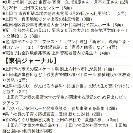
■8月に恒例「2023 東西会 寄席」立川談慶さん・月亭方正さん 出演
8月20日・上田市文化センター（3面）
■上田市 市役所駐車場の急速充電器 6月29日から利用開始！（3面）
■上田市・真田地域でクマ出没の注意情報（3面）
■塩田地区青少年育成推進大会 18日に塩田公民館大ホール（3面）
■五十年前の今日の見出し 要求２０万の大台に 東信地区労組 ボーナ
ス交渉始まる（3面）
■北川鉄平のシネマ・プラス・１（ワン）君は「新東宝」映画に追い
付けたか！（１）『女体渦巻島』&『憲兵と幽霊』など（4面）
■電話でお金詐欺前兆事案 上田警察署管内で発生！（4面）
【東信ジャーナル】
■上田市の市民の森スケート場 廃止方針へ市民が意見（1面）
■上田建設事務所など土砂災害警戒区域パトロール 福祉施設や学校巡
り啓発（1面）
■立科の道の駅「がんばろう蓼科牛応援弁当」長野大生が盛り付けな
ど協力（2面）
→上田市下之郷の長野大学の学生が関連する話題のため見出しピッ
クアップ
■「おいしい信州ふーど発掘商談会」参加事業者を募集（2面）
■県「社員の子育て応援宣言」登録 新たに24社（2面）
■茅の輪くぐり無病息災祈る 上田の神社で「夏越の祓」（3面）
→上田市下之郷の生島足島神社、上田市常田の科野大宮社、上田城
跡公園内の眞田神社が掲載