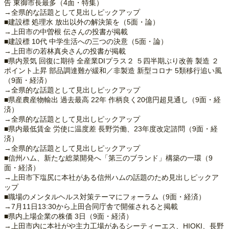
告 東御市長最多（4面・特集）
→全県的な話題として見出しピックアップ
■建設標 処理水 放出以外の解決策を（5面・論）
→上田市の中曽根 伝さんの投書が掲載
■建設標 10代 中学生活への三つの決意（5面・論）
→上田市の若林真央さんの投書が掲載
■県内景気 回復に期待 全産業DIプラス２ ５四半期ぶり改善 製造 ２
ポイント上昇 部品調達難が緩和／非製造 新型コロナ 5類移行追い風
（9面・経済）
→全県的な話題として見出しピックアップ
■県産農産物輸出 過去最高 22年 作柄良く20億円超見通し（9面・経
済）
→全県的な話題として見出しピックアップ
■県内最低賃金 労使に温度差 長野労働、23年度改定諮問（9面・経
済）
→全県的な話題として見出しピックアップ
■信州ハム、新たな総菜開発へ「第三のブランド」構築の一環（9
面・経済）
→上田市下塩尻に本社がある信州ハムの話題のため見出しピックア
ップ
■職場のメンタルヘルス対策テーマにフォーラム（9面・経済）
→7月11日13:30から上田合同庁舎で開催されると掲載
■県内上場企業の株価 3日（9面・経済）
→上田市内に本社がや主力工場があるシーティーエス、HIOKI、長野