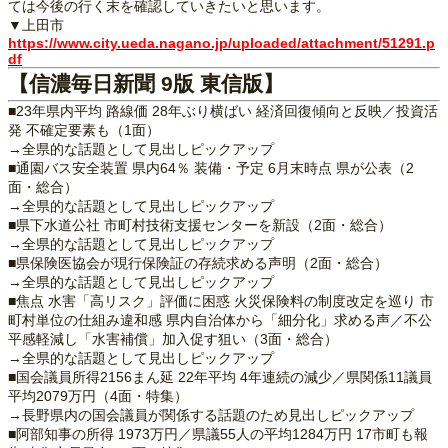
ては今後の行く末を確認していきたいと思います。
▼上田市
https://www.city.ueda.nagano.jp/uploaded/attachment/51291.p
df
【信濃毎日新聞 9版 東信版】
■23年県内平均 路線価 28年ぶり横ばい 経済回復傾向と反映／投資活
発 不確定要素も（1面）
→全県的な話題として見出しピックアップ
■通園バス安全装置 県内64％ 装備・予定 6月末時点 県が公表（2
面・総合）
→全県的な話題として見出しピックアップ
■県下水道公社 市町村技術支援センターを新設（2面・総合）
→全県的な話題として見出しピックアップ
■県保険医協会が現行保険証の存続求める声明（2面・総合）
→全県的な話題として見出しピックアップ
■焦点 水害「高リスク」評価に困惑 火災保険料の制度改定を巡り 市
町村単位の仕組み違和感 県内自治体から「細分化」求める声／不公
平感軽減し「水害補償」加入促す狙い（3面・総合）
→全県的な話題として見出しピックアップ
■国会議員所得2156まん延 22年平均 4年連続の減少／県関係11議員
平均2079万円（4面・特集）
→長野県内の国会議員が関係する話題のため見出しピックアップ
■阿部知事の所得 1973万円／県議55人の平均1284万円 17市町も報