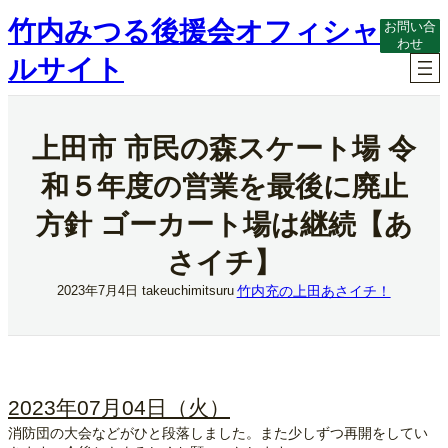
内
竹内みつる後援会オフィシャ
お問い合
容
わせ
を
ルサイト
ス
キ
ッ
プ
上田市 市民の森スケート場 令
和５年度の営業を最後に廃止
方針 ゴーカート場は継続【あ
さイチ】
竹内充の上田あさイチ！
2023年7月4日
takeuchimitsuru
2023年07月04日（火）
消防団の大会などがひと段落しました。また少しずつ再開をしてい