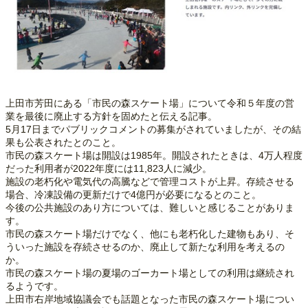
上田市芳田にある「市民の森スケート場」について令和５年度の営
業を最後に廃止する方針を固めたと伝える記事。
5月17日までパブリックコメントの募集がされていましたが、その結
果も公表されたとのこと。
市民の森スケート場は開設は1985年。開設されたときは、4万人程度
だった利用者が2022年度には11,823人に減少。
施設の老朽化や電気代の高騰などで管理コストが上昇。存続させる
場合、冷凍設備の更新だけで4億円が必要になるとのこと。
今後の公共施設のあり方については、難しいと感じることがありま
す。
市民の森スケート場だけでなく、他にも老朽化した建物もあり、そ
ういった施設を存続させるのか、廃止して新たな利用を考えるの
か。
市民の森スケート場の夏場のゴーカート場としての利用は継続され
るようです。
上田市右岸地域協議会でも話題となった市民の森スケート場につい