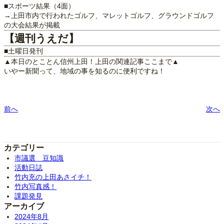
■スポーツ結果（4面）
→上田市内で行われたゴルフ、マレットゴルフ、グラウンドゴルフ
の大会結果が掲載
【週刊うえだ】
■土曜日発刊
▲本日のとことん信州上田！上田の関連記事ここまで▲
いやー新聞って、地域の事を知るのに便利ですね！
前へ
次へ
カテゴリー
市議選 豆知識
活動日誌
竹内充の上田あさイチ！
竹内写真感！
課題発見
アーカイブ
2024年8月