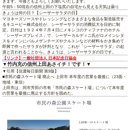
きます。今後ともよろしくお願いいたします。
午前5：50現在の信州上田の下塩尻の自宅から見える天気は曇り
きょうは何の日？【シーザーサラダの日】
マヨネーズソースやドレッシングなどさまざまな食品を製造販売す
るキユーピー株式会社が、シーザーサラダの消費拡大を目的に制
定。日付は１９２４年７月４日にメキシコのティファナのホテル
「シーザーズプレイス」で、シーザーカルディニ氏がロメインレタ
スをメインにパルメザンチーズやクルトンなどの材料をかき集めて
即興で作ったサラダが評判となり、これが「シーザーサラダ」の起
源と言われることから。きょうは、シーザーサラダの日です。
【リンク】一般社団法人 日本記念日協会
▼竹内充の信州上田あさイチ！です！▼
▼引用【信濃毎日新聞 第9版】
■市民の森スケート場 廃止へ 上田市 本年度の営業を最後に（23面・
地域・東信）
上田市は、同市芳田の市有「市民の森スケート場」について本年度
の営業を最後に廃止する方針を固めた。