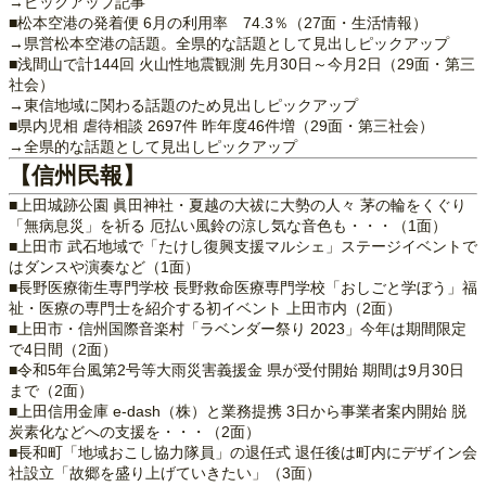
→ピックアップ記事
■松本空港の発着便 6月の利用率 74.3％（27面・生活情報）
→県営松本空港の話題。全県的な話題として見出しピックアップ
■浅間山で計144回 火山性地震観測 先月30日～今月2日（29面・第三
社会）
→東信地域に関わる話題のため見出しピックアップ
■県内児相 虐待相談 2697件 昨年度46件増（29面・第三社会）
→全県的な話題として見出しピックアップ
【信州民報】
■上田城跡公園 眞田神社・夏越の大祓に大勢の人々 茅の輪をくぐり
「無病息災」を祈る 厄払い風鈴の涼し気な音色も・・・（1面）
■上田市 武石地域で「たけし復興支援マルシェ」ステージイベントで
はダンスや演奏など（1面）
■長野医療衛生専門学校 長野救命医療専門学校「おしごと学ぼう」福
祉・医療の専門士を紹介する初イベント 上田市内（2面）
■上田市・信州国際音楽村「ラベンダー祭り 2023」今年は期間限定
で4日間（2面）
■令和5年台風第2号等大雨災害義援金 県が受付開始 期間は9月30日
まで（2面）
■上田信用金庫 e-dash（株）と業務提携 3日から事業者案内開始 脱
炭素化などへの支援を・・・（2面）
■長和町「地域おこし協力隊員」の退任式 退任後は町内にデザイン会
社設立「故郷を盛り上げていきたい」（3面）