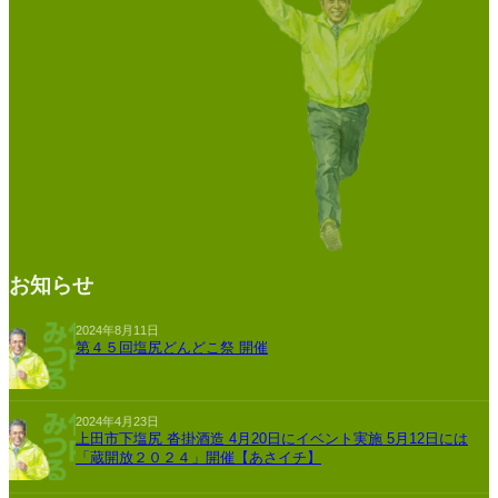
お知らせ
2024年8月11日
第４５回塩尻どんどこ祭 開催
2024年4月23日
上田市下塩尻 沓掛酒造 4月20日にイベント実施 5月12日には
「蔵開放２０２４」開催【あさイチ】