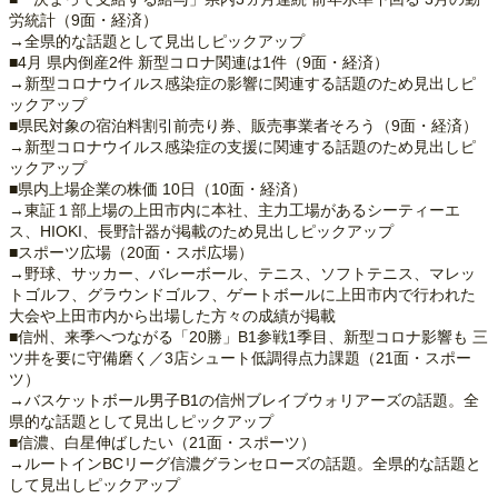
労統計（9面・経済）
→全県的な話題として見出しピックアップ
■4月 県内倒産2件 新型コロナ関連は1件（9面・経済）
→新型コロナウイルス感染症の影響に関連する話題のため見出しピ
ックアップ
■県民対象の宿泊料割引前売り券、販売事業者そろう（9面・経済）
→新型コロナウイルス感染症の支援に関連する話題のため見出しピ
ックアップ
■県内上場企業の株価 10日（10面・経済）
→東証１部上場の上田市内に本社、主力工場があるシーティーエ
ス、HIOKI、長野計器が掲載のため見出しピックアップ
■スポーツ広場（20面・スポ広場）
→野球、サッカー、バレーボール、テニス、ソフトテニス、マレッ
トゴルフ、グラウンドゴルフ、ゲートボールに上田市内で行われた
大会や上田市内から出場した方々の成績が掲載
■信州、来季へつながる「20勝」B1参戦1季目、新型コロナ影響も 三
ツ井を要に守備磨く／3店シュート低調得点力課題（21面・スポー
ツ）
→バスケットボール男子B1の信州ブレイブウォリアーズの話題。全
県的な話題として見出しピックアップ
■信濃、白星伸ばしたい（21面・スポーツ）
→ルートインBCリーグ信濃グランセローズの話題。全県的な話題と
して見出しピックアップ