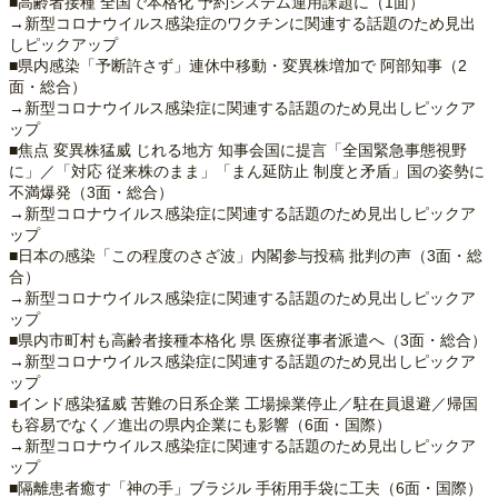
■高齢者接種 全国で本格化 予約システム運用課題に（1面）
→新型コロナウイルス感染症のワクチンに関連する話題のため見出
しピックアップ
■県内感染「予断許さず」連休中移動・変異株増加で 阿部知事（2
面・総合）
→新型コロナウイルス感染症に関連する話題のため見出しピックア
ップ
■焦点 変異株猛威 じれる地方 知事会国に提言「全国緊急事態視野
に」／「対応 従来株のまま」「まん延防止 制度と矛盾」国の姿勢に
不満爆発（3面・総合）
→新型コロナウイルス感染症に関連する話題のため見出しピックア
ップ
■日本の感染「この程度のさざ波」内閣参与投稿 批判の声（3面・総
合）
→新型コロナウイルス感染症に関連する話題のため見出しピックア
ップ
■県内市町村も高齢者接種本格化 県 医療従事者派遣へ（3面・総合）
→新型コロナウイルス感染症に関連する話題のため見出しピックア
ップ
■インド感染猛威 苦難の日系企業 工場操業停止／駐在員退避／帰国
も容易でなく／進出の県内企業にも影響（6面・国際）
→新型コロナウイルス感染症に関連する話題のため見出しピックア
ップ
■隔離患者癒す「神の手」ブラジル 手術用手袋に工夫（6面・国際）