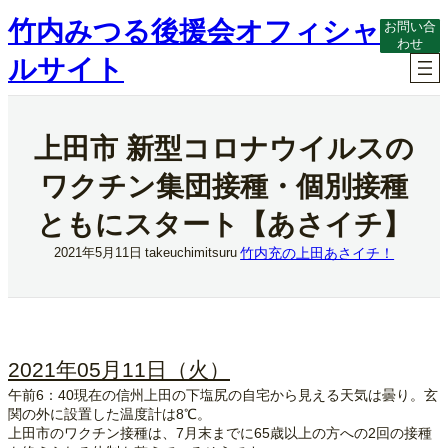
内
竹内みつる後援会オフィシャ
お問い合
容
わせ
を
ルサイト
ス
キ
ッ
プ
上田市 新型コロナウイルスの
ワクチン集団接種・個別接種
ともにスタート【あさイチ】
竹内充の上田あさイチ！
2021年5月11日
takeuchimitsuru
2021年05月11日（火）
午前6：40現在の信州上田の下塩尻の自宅から見える天気は曇り。玄
関の外に設置した温度計は8℃。
上田市のワクチン接種は、7月末までに65歳以上の方への2回の接種