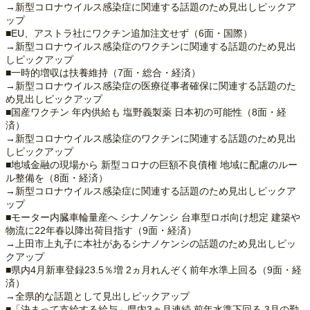
→新型コロナウイルス感染症に関連する話題のため見出しピックア
ップ
■EU、アストラ社にワクチン追加注文せず（6面・国際）
→新型コロナウイルス感染症のワクチンに関連する話題のため見出
しピックアップ
■一時的増収は扶養維持（7面・総合・経済）
→新型コロナウイルス感染症の医療従事者確保に関連する話題のた
め見出しピックアップ
■国産ワクチン 年内供給も 塩野義製薬 日本初の可能性（8面・経
済）
→新型コロナウイルス感染症のワクチンに関連する話題のため見出
しピックアップ
■地域金融の現場から 新型コロナの巨額不良債権 地域に配慮のルー
ル整備を（8面・経済）
→新型コロナウイルス感染症に関連する話題のため見出しピックア
ップ
■モーター内臓車輪量産へ シナノケンシ 台車型ロボ向け想定 建築や
物流に22年春以降出荷目指す（9面・経済）
→上田市上丸子に本社があるシナノケンシの話題のため見出しピッ
クアップ
■県内4月新車登録23.5％増 2ヵ月れんぞく前年水準上回る（9面・経
済）
→全県的な話題として見出しピックアップ
■「決まって支給する給与」県内3ヵ月連続 前年水準下回る 3月の勤