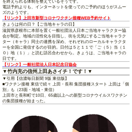
を終えられる体制を整えているそうです。
電話予約よりも、インターネットを使ってのご予約のほうがスムー
ズのようです。
【リンク】上田市新型コロナワクチン接種WEB予約サイト
きょうは何の日？【ご当地キャラの日】
滋賀県彦根市に本部を置く一般社団法人日本ご当地キャラクター協
会が制定。地域の活性化を目指し、街を元気にするご当地キャラク
ター（キャラ）同士の連携を深め、それぞれのローカルキャラクタ
ーを全国に発信するのが目的。日付は５と１１で「ご（５）当（１
０）地（１）」と読む語呂合わせから。きょうは、ご当地キャラの
日です。
【リンク】一般社団法人日本記念日協会
▼竹内充の信州上田あさイチ！です！▼
▼引用【信濃毎日新聞 9版 東信版】
■ワクチン接種 東信で続々 上田・長和 集団接種スタート 上田は「個
別」も（23面・地域・東信）
上田市と長和町で10日、65歳以上への新型コロナウイルスワクチン
の集団接種が始まった。