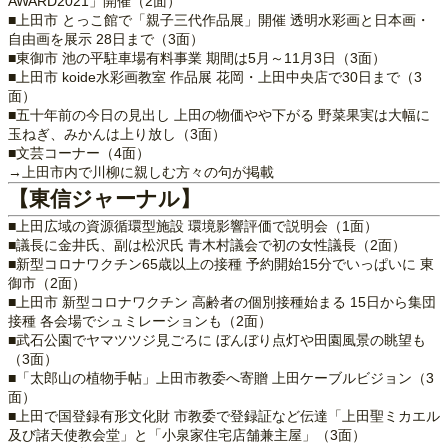
AWARD2021」開催（2面）
■上田市 とっこ館で「親子三代作品展」開催 透明水彩画と日本画・
自由画を展示 28日まで（3面）
■東御市 池の平駐車場有料事業 期間は5月～11月3日（3面）
■上田市 koide水彩画教室 作品展 花岡・上田中央店で30日まで（3
面）
■五十年前の今日の見出し 上田の物価やや下がる 野菜果実は大幅に
玉ねぎ、みかんは上り放し（3面）
■文芸コーナー（4面）
→上田市内で川柳に親しむ方々の句が掲載
【東信ジャーナル】
■上田広域の資源循環型施設 環境影響評価で説明会（1面）
■議長に金井氏、副は松沢氏 青木村議会で初の女性議長（2面）
■新型コロナワクチン65歳以上の接種 予約開始15分でいっぱいに 東
御市（2面）
■上田市 新型コロナワクチン 高齢者の個別接種始まる 15日から集団
接種 各会場でシュミレーションも（2面）
■武石公園でヤマツツジ見ごろに ぼんぼり点灯や田園風景の眺望も
（3面）
■「太郎山の植物手帖」上田市教委へ寄贈 上田ケーブルビジョン（3
面）
■上田で国登録有形文化財 市教委で登録証など伝達「上田聖ミカエル
及び諸天使教会堂」と「小泉家住宅店舗兼主屋」（3面）