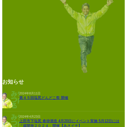
お知らせ
2024年8月11日
第４５回塩尻どんどこ祭 開催
2024年4月23日
上田市下塩尻 沓掛酒造 4月20日にイベント実施 5月12日には
「蔵開放２０２４」開催【あさイチ】