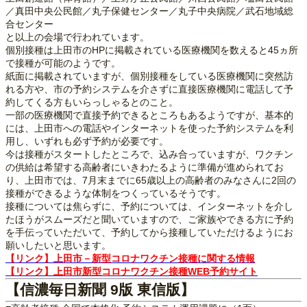
／真田中央公民館／丸子保健センター／丸子中央病院／武石地域総
合センター
と以上の会場で行われています。
個別接種は上田市のHPに掲載されている医療機関を数えると45ヵ所
で接種が可能のようです。
紙面に掲載されていますが、個別接種をしている医療機関に突然訪
れる方や、市の予約システムを介さずに直接医療機関に電話して予
約してくる方もいらっしゃるとのこと。
一部の医療機関で直接予約できるところもあるようですが、基本的
には、上田市への電話やインターネットを使った予約システムを利
用し、いずれも必ず予約が必要です。
今は接種がスタートしたところで、込み合っていますが、ワクチン
の供給は希望する高齢者にいきわたるように準備が進められてお
り、上田市では、7月末までに65歳以上の高齢者のみなさんに2回の
接種ができるような体制をつくっているそうです。
接種については焦らずに、予約については、インターネットを介し
たほうがスムーズだと聞いていますので、ご家族やできる方に予約
を手伝っていただいて、予約してから接種していただけるようにお
願いしたいと思います。
【リンク】上田市－新型コロナワクチン接種に関する情報
【リンク】上田市新型コロナワクチン接種WEB予約サイト
【信濃毎日新聞 9版 東信版】