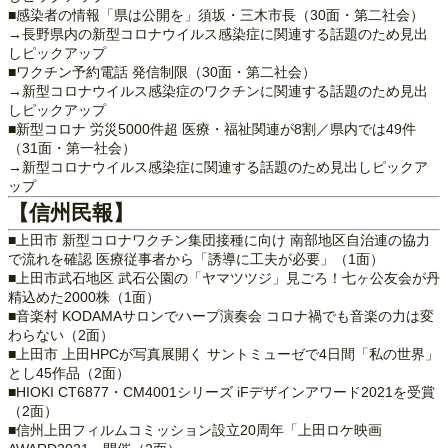
■感染者の情報「県は公開を」須坂・三木市長（30面・第二社会）
→長野県内の新型コロナウイルス感染症に関連する話題のため見出
しピックアップ
■ワクチン予約電話 発信制限（30面・第二社会）
→新型コロナウイルス感染症のワクチンに関連する話題のため見出
しピックアップ
■新型コロナ 労災5000件超 医療・福祉関連が8割／県内では49件
（31面・第一社会）
→新型コロナウイルス感染症に関連する話題のため見出しピックア
ップ
【信州民報】
■上田市 新型コロナワクチン集団接種に向け 南部地区自治連の協力
で流れを確認 医療従事者から「誘導に工夫が必要」（1面）
■上田市武石地区 武石公園の「ヤマツツジ」見ごろ！七ヶ公友会が丹
精込めた2000株（1面）
■音楽村 KODAMAサロンでハープ演奏会 コロナ禍でも音楽の力は変
わらない（2面）
■上田市 上田HPCが写真展開く サントミューゼで4日間「私の世界」
とし45作品（2面）
■HIOKI CT6877・CM4001シリーズ iFデザインアワード2021を受賞
（2面）
■信州上田フィルムコミッション設立20周年「上田ロケ映画