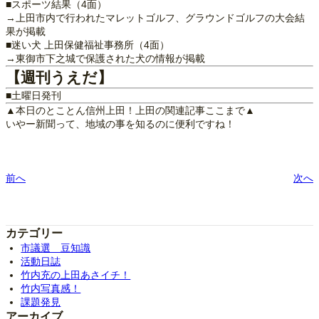
■スポーツ結果（4面）
→上田市内で行われたマレットゴルフ、グラウンドゴルフの大会結
果が掲載
■迷い犬 上田保健福祉事務所（4面）
→東御市下之城で保護された犬の情報が掲載
【週刊うえだ】
■土曜日発刊
▲本日のとことん信州上田！上田の関連記事ここまで▲
いやー新聞って、地域の事を知るのに便利ですね！
前へ
次へ
カテゴリー
市議選 豆知識
活動日誌
竹内充の上田あさイチ！
竹内写真感！
課題発見
アーカイブ