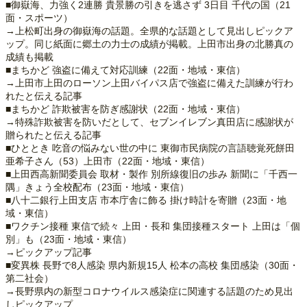
■御嶽海、力強く2連勝 貴景勝の引きを逃さず 3日目 千代の国（21
面・スポーツ）
→上松町出身の御嶽海の話題。全県的な話題として見出しピックア
ップ。同じ紙面に郷土の力士の成績が掲載。上田市出身の北勝真の
成績も掲載
■まちかど 強盗に備えて対応訓練（22面・地域・東信）
→上田市上田のローソン上田バイパス店で強盗に備えた訓練が行わ
れたと伝える記事
■まちかど 詐欺被害を防ぎ感謝状（22面・地域・東信）
→特殊詐欺被害を防いだとして、セブンイレブン真田店に感謝状が
贈られたと伝える記事
■ひととき 吃音の悩みない世の中に 東御市民病院の言語聴覚死餅田
亜希子さん（53）上田市（22面・地域・東信）
■上田西高新聞委員会 取材・製作 別所線復旧の歩み 新聞に「千西一
隅」きょう全校配布（23面・地域・東信）
■八十二銀行上田支店 市本庁舎に飾る 掛け時計を寄贈（23面・地
域・東信）
■ワクチン接種 東信で続々 上田・長和 集団接種スタート 上田は「個
別」も（23面・地域・東信）
→ピックアップ記事
■変異株 長野で8人感染 県内新規15人 松本の高校 集団感染（30面・
第二社会）
→長野県内の新型コロナウイルス感染症に関連する話題のため見出
しピックアップ