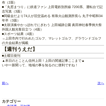
布（2面）
■「丸窓まつり」に鉄道ファン 上田電鉄別所線 7200系、運転台で記
念写真（3面）
■同級会だより74人が旧交温める 有珠火山観測所長ら 丸子中昭和34
年卒（3面）
■太鼓演奏やかっぽれでにぎわう 上田城跡公園 眞田神社春季例大祭
外国人観光客目立つ（4面）
■スポーツ結果（4面）
→上田市内で行われたゴルフ、マレットゴルフ、グラウンドゴルフ
の大会結果が掲載
【週刊うえだ】
■土曜日発刊
▲本日のとことん信州上田！上田の関連記事ここまで▲
いやー新聞って、地域の事を知るのに便利ですね！
前へ
次へ
カテゴリー