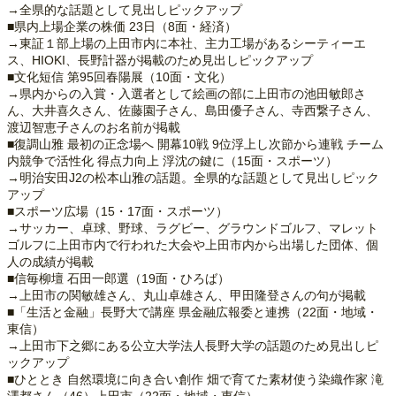
→全県的な話題として見出しピックアップ
■県内上場企業の株価 23日（8面・経済）
→東証１部上場の上田市内に本社、主力工場があるシーティーエ
ス、HIOKI、長野計器が掲載のため見出しピックアップ
■文化短信 第95回春陽展（10面・文化）
→県内からの入賞・入選者として絵画の部に上田市の池田敏郎さ
ん、大井喜久さん、佐藤園子さん、島田優子さん、寺西繋子さん、
渡辺智恵子さんのお名前が掲載
■復調山雅 最初の正念場へ 開幕10戦 9位浮上し次節から連戦 チーム
内競争で活性化 得点力向上 浮沈の鍵に（15面・スポーツ）
→明治安田J2の松本山雅の話題。全県的な話題として見出しピック
アップ
■スポーツ広場（15・17面・スポーツ）
→サッカー、卓球、野球、ラグビー、グラウンドゴルフ、マレット
ゴルフに上田市内で行われた大会や上田市内から出場した団体、個
人の成績が掲載
■信毎柳壇 石田一郎選（19面・ひろば）
→上田市の関敏雄さん、丸山卓雄さん、甲田隆登さんの句が掲載
■「生活と金融」長野大で講座 県金融広報委と連携（22面・地域・
東信）
→上田市下之郷にある公立大学法人長野大学の話題のため見出しピ
ックアップ
■ひととき 自然環境に向き合い創作 畑で育てた素材使う染織作家 滝
澤都さん（46）上田市（22面・地域・東信）