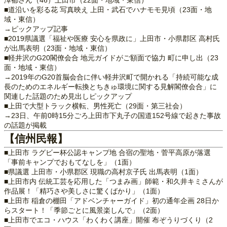
■道沿いを彩る花 写真映え 上田・武石でハナモモ見頃（23面・地
域・東信）
→ピックアップ記事
■2019県議選「福祉や医療 安心を県政に」上田市・小県郡区 高村氏
が出馬表明（23面・地域・東信）
■軽井沢のG20閣僚会合 地元ガイドがご額面で協力 町に申し出（23
面・地域・東信）
→2019年のG20首脳会合に伴い軽井沢町で開かれる「持続可能な成
長のためのエネルギー転換とちきゅ環境に関する見解閣僚会合」に
関連した話題のため見出しピックアップ
■上田で大型トラック横転、男性死亡（29面・第三社会）
→23日、午前0時15分ごろ上田市下丸子の国道152号線で起きた事故
の話題が掲載
【信州民報】
■上田市 ラグビー杯公認キャンプ地 合宿の聖地・菅平高原が落選
「事前キャンプでおもてなしを」（1面）
■県議選 上田市・小県郡区 現職の高村京子氏 出馬表明（1面）
■上田市内 伝統工芸を応用した「つまみ画」師範・和久井キミさんが
作品展！「精巧さや美しさに驚くばかり」（1面）
■上田市 稲倉の棚田「アドベンチャーガイド」初の通年企画 28日か
らスタート！「季節ごとに風景楽しんで」（2面）
■上田市でエコ・ハウス「わくわく講座」開催 布ぞうりづくり（2