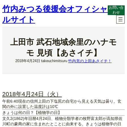
内
竹内みつる後援会オフィシャ
お問い合
容
わせ
を
ルサイト
ス
キ
ッ
プ
上田市 武石地域余里のハナモ
モ 見頃【あさイチ】
竹内充の上田あさイチ！
2018年4月24日
takeuchimitsuru
2018年4月24日（火）
午前6:40現在の信州上田の下塩尻の自宅から見える天気は曇り。玄
関の外に設置した温度計は10℃
きょうは何の日？【植物学の日】
文久2(1862)年旧暦4月24日、植物分類学者の牧野富太郎が高知県佐
川町の豪商の家に生まれたとことに由来する。きょうは植物学の日