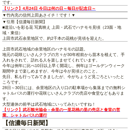
です。
【リンク】4月24日 今日は何の日～毎日が記念日～
▼竹内充の信州上田あさイチ！です！▼
▼引用【信濃毎日新聞】
■道沿いを彩る花 写真映え 上田・武石でハナモモ見頃（23面・地
域・東信）
上田市武石余里地区で、約2千本の花桃が見頃を迎えた。
上田市武石地域の余里地区のハナモモの話題。
地元の花咲じいさんクラブの方々が30年程前から苗木を植えて、手
入れをされて、訪れる人を楽しませてくれています。
今年は例年に比べ10日以上早く開花し、例年はゴールデンウィーク
期間中まで楽しめますが、今年は今が見頃とのこと。
先日、私も行ってみてきましたが、今がちょうど見ごろといったと
ころです。
28日～30日には、余里地区の入り口の駐車場から集落までの無料シ
ャトルバスの運行や花咲じいさんクラブの売店や食堂などもありま
す。
大型連休の前半は武石地域にいってみたいですね！
【リンク】武石観光協会－余里の一里花桃の里の売店と食堂の営
業、シャトルバスの運行
【信濃毎日新聞】