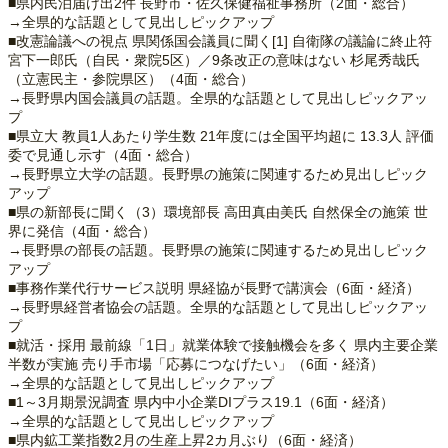
■県内民泊届け出2件 長野市・佐久保健福祉事務所（2面・総合）
→全県的な話題として見出しピックアップ
■改憲論議への視点 県関係国会議員に聞く[1] 自衛隊の議論に終止符
宮下一郎氏（自民・衆院5区）／9条改正の意味はない 杉尾秀哉氏
（立憲民主・参院県区）（4面・総合）
→長野県内国会議員の話題。全県的な話題として見出しピックアッ
プ
■県立大 教員1人あたり学生数 21年度には全国平均超に 13.3人 評価
委で見通し示す（4面・総合）
→長野県立大学の話題。長野県の施策に関連するため見出しピック
アップ
■県の新部長に聞く（3）環境部長 高田真由美氏 自然保全の施策 世
界に発信（4面・総合）
→長野県の部長の話題。長野県の施策に関連するため見出しピック
アップ
■事務作業代行サービス説明 県経協が長野で講演会（6面・経済）
→長野県経営者協会の話題。全県的な話題として見出しピックアッ
プ
■就活・採用 最前線「1日」就業体験で接触機会を多く 県内主要企業
半数が実施 売り手市場「応募につなげたい」（6面・経済）
→全県的な話題として見出しピックアップ
■1～3月期景況調査 県内中小企業DIプラス19.1（6面・経済）
→全県的な話題として見出しピックアップ
■県内鉱工業指数2月の生産上昇2カ月ぶり（6面・経済）