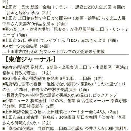
面）
■上田市・長大 新設「金融リテラシー」講座に210人全15回 今回は
「お金と経済」学ぶ（2面）
■上田市 上田創造館で今日まで開催中！絵画・絵手紙 らく楽二人展
中沢さん夫妻200作品を展示（2面）
■署の楽しさ・奥深さ堪能「硯友会」が作品展開催 上田市・サントミ
ューゼ（3面）
■上田市 27日 香青軒でライブ！元「H
O」赤塩さん出演（4面）
2
■スポーツ大会結果（4面）
→上田市内で行われたマレットゴルフの大会結果が掲載
【東信ジャーナル】
■来春の県議選 高村氏、6期目へ出馬表明 上田市・小県郡区「憲法の
精神を行政で尊重」（1面）
■SGH指定高が課題研究を発表 6月16日、上田高（1面）
■滋野駅に雷電の看板 一過性でない顕彰へ 東御の「したの里づくり
の会」／29日、長野大の中村学長講演会（1面）
→長野大学の中村学長の話題が掲載のため見出しピックアップ
■企業ニュース 株式会社「科の木」創業 食品包装メーカー 泰真が部
門分割、原田社長就任（2面）
■上田城跡公園ごみ拾い 上田建装社 パートナー会ら45人（2面）
■上田市前山 稽古場「康鳥鈴」お披露目 新日本舞踊「仁泉流」滝澤
さんや師範らお祝い（2面）
■「商売の応援詩」自費作成 上田商工会議所 今井さんが50冊 無料配