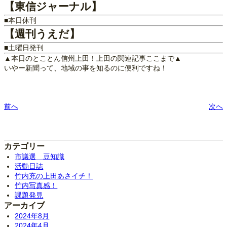
【東信ジャーナル】
■本日休刊
【週刊うえだ】
■土曜日発刊
▲本日のとことん信州上田！上田の関連記事ここまで▲
いやー新聞って、地域の事を知るのに便利ですね！
前へ
次へ
カテゴリー
市議選 豆知識
活動日誌
竹内充の上田あさイチ！
竹内写真感！
課題発見
アーカイブ
2024年8月
2024年4月