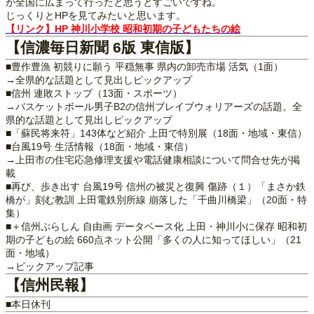
が全国に広まって行ったと思うとすごいですね。
じっくりとHPを見てみたいと思います。
【リンク】HP 神川小学校 昭和初期の子どもたちの絵
【信濃毎日新聞 6版 東信版】
■豊作豊漁 初競りに願う 平穏無事 県内の卸売市場 活気（1面）
→全県的な話題として見出しピックアップ
■信州 連敗ストップ（13面・スポーツ）
→バスケットボール男子B2の信州ブレイブウォリアーズの話題。全
県的な話題として見出しピックアップ
■「蘇民将来符」143体など紹介 上田で特別展（18面・地域・東信）
■台風19号 生活情報（18面・地域・東信）
→上田市の住宅応急修理支援や電話健康相談について問合せ先が掲
載
■再び、歩き出す 台風19号 信州の被災と復興 傷跡（１）「まさか鉄
橋が」刻む教訓 上田電鉄別所線 崩落した「千曲川橋梁」（20面・特
集）
■＋信州ぷらしん 自由画 データベース化 上田・神川小に保存 昭和初
期の子どもの絵 660点ネット公開「多くの人に知ってほしい」（21
面・地域）
→ピックアップ記事
【信州民報】
■本日休刊