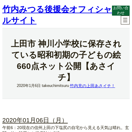
内
竹内みつる後援会オフィシャ
お問い合
容
わせ
を
ルサイト
ス
キ
ッ
プ
上田市 神川小学校に保存され
ている昭和初期の子どもの絵
660点ネット公開【あさイ
チ】
竹内充の上田あさイチ！
2020年1月6日
takeuchimitsuru
2020年01月06日（月）
午前6：20現在の信州上田の下塩尻の自宅から見える天気は晴れ。玄