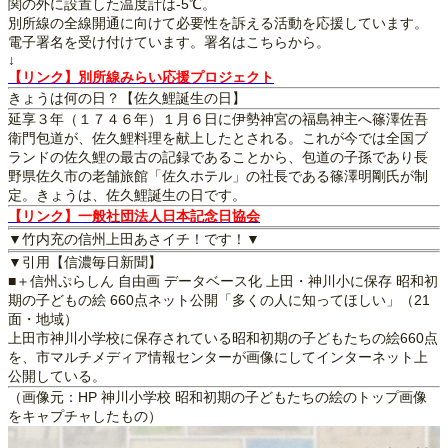
関の外に設置した温度計は-5℃。
別所線の全線開通に向けて必要性を訴える活動を応援しています。
電子署名を受け付けています。署名はこちらから。
↓
【リンク】別所線みらい応援プロジェクト
きょうは何の日？【佐久鯉誕生の日】
延享３年（１７４６年）１月６日に伊勢神宮の福島神主へ篠澤佐吾
衛門包道が、佐久鯉料理を献上したとされる。これが今では全国ブ
ランドの佐久鯉の最古の記録であることから、包道の子孫であり長
野県佐久市の老舗旅館「佐久ホテル」の社長である篠澤明剛氏が制
定。きょうは、佐久鯉誕生の日です。
【リンク】一般社団法人日本記念日協会
▼竹内充の信州上田あさイチ！です！▼
▼引用【信濃毎日新聞】
■＋信州ぷらしん 自由画 データベース化 上田・神川小に保存 昭和初
期の子どもの絵 660点ネット公開「多くの人に知ってほしい」（21
面・地域）
上田市神川小学校に保存されている昭和初期の子どもたちの絵660点
を、市マルチメディア情報センターが画像にしてインターネット上
公開している。
（画像元：HP 神川小学校 昭和初期の子どもたちの絵のトップ画像
をキャプチャしたもの）