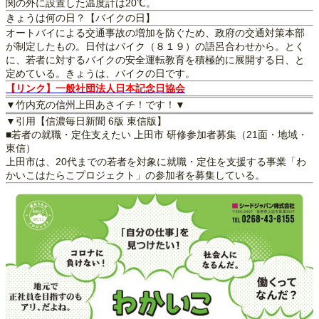
関の外に設置した温度計は20℃。
きょうは何の日？【バイクの日】
オートバイによる交通事故の増加を防ぐため、政府の交通対策本部
が制定したもの。日付はバイク（８１９）の語呂合わせから。とく
に、若者に対するバイクの安全運転教育を積極的に展開する日、と
定めている。きょうは、バイクの日です。
【リンク】一般社団法人日本記念日協会
▼竹内充の信州上田あさイチ！です！▼
▼引用【信濃毎日新聞 6版 東信版】
■若者の就職・定住支えたい 上田市 研修参加者募集（21面・地域・
東信）
上田市は、20代までの若者を対象に就職・定住を支援する事業「わ
かいこはたらこプロジェクト」の参加者を募集している。