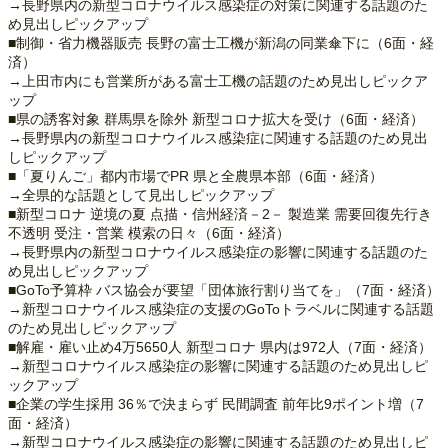
→長野県内の新型コロナウイルス感染症の対策に関連する話題のた
め見出しピックアップ
■制御・省力機器販売 長野の富士工機が新潟の同業傘下に（6面・経
済）
→上田市内にも営業所がある富士工機の話題のため見出しピックア
ップ
■県の誘客対象 群馬県を除外 新型コロナ拡大を受け（6面・経済）
→長野県内の新型コロナウイルス感染症に関連する話題のため見出
しピックアップ
■「夏りんご」都内市場でPR 県と全農県本部（6面・経済）
→全県的な話題として見出しピックアップ
■新型コロナ 逆境の夏 点描・信州経済－2－ 製造業 需要回復先行き
不透明 受注・営業 模索の日々（6面・経済）
→長野県内の新型コロナウイルス感染症の影響に関連する話題のた
め見出しピックアップ
■GoTo予算枠 バス協会が要望「団体旅行割り当てを」（7面・経済）
→新型コロナウイルス感染症の支援のGoToトラベルに関連する話題
のため見出しピックアップ
■解雇・雇い止め4万5650人 新型コロナ 県内は972人（7面・経済）
→新型コロナウイルス感染症の影響に関連する話題のため見出しピ
ックアップ
■企業の学生採用 36％で決まらず 民間調査 前年比9ポイント増（7
面・経済）
→新型コロナウイルス感染症の影響に関連する話題のため見出しピ