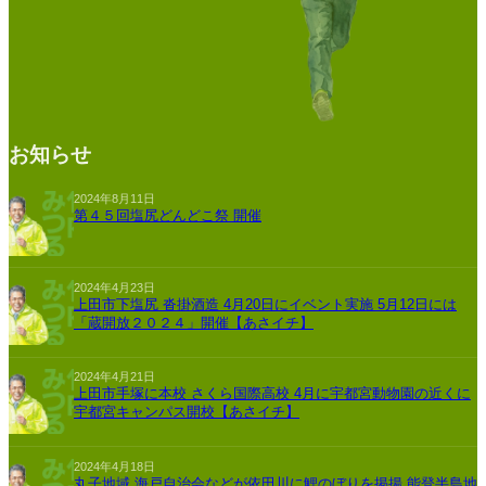
お知らせ
2024年8月11日
第４５回塩尻どんどこ祭 開催
2024年4月23日
上田市下塩尻 沓掛酒造 4月20日にイベント実施 5月12日には
「蔵開放２０２４」開催【あさイチ】
2024年4月21日
上田市手塚に本校 さくら国際高校 4月に宇都宮動物園の近くに
宇都宮キャンパス開校【あさイチ】
2024年4月18日
丸子地域 海戸自治会などが依田川に鯉のぼりを掲揚 能登半島地