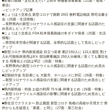
■若者の就職・定住支えたい 上田市 研修参加者募集（21面・地域・
東信）
→ピックアップ記事
■じょうほう交差点 新型コロナで困窮 29日 無料電話相談 県司法書士
会（25面・生活情報）
→長野県内の新型コロナウイルス感染症の支援に関連する話題のた
め見出しピックアップ
■じょうほう交差点 FDA 松本発着路線の冬ダイヤ発表（25面・生活
情報）
→県営松本空港が関連する話題。全県的な話題として見出しピック
アップ
■新型コロナ 県内新規感染 目立つ若者 累計150人に 122人退院 受け
入れ可能病床使用は8％ 宿泊療養施設 250人分確保／若くても重症化
する 弱毒化との説は早計（26面・特集）
→長野県内の新型コロナウイルス感染症に関連する話題のため見出
しピックアップ
■定額給付金 失踪者にも 大阪市、ホームレスに対応（26面・特集）
→新型コロナウイルス感染症の支援に関連する話題のため見出しピ
ックアップ
■県内新幹線・特急 お盆の利用 75％減 JR東まとめ（26面・特集）
→新型コロナウイルス感染症の影響に関連する話題のため見出しピ
ックアップ
■寮生活でクラスター 防止難題 新型コロナ 島根の高校や天理大で 県
外からも生徒迎え「家庭」と同じ（27面・第三社会）