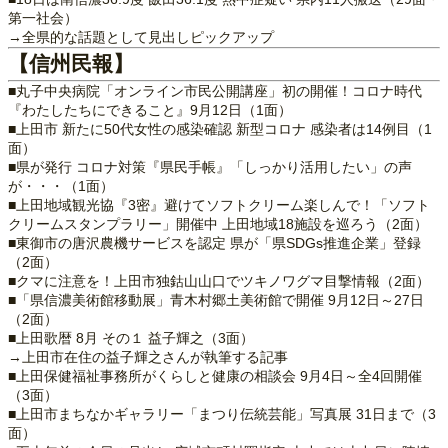
第一社会）
→全県的な話題として見出しピックアップ
【信州民報】
■丸子中央病院「オンライン市民公開講座」初の開催！コロナ時代
『わたしたちにできること』9月12日（1面）
■上田市 新たに50代女性の感染確認 新型コロナ 感染者は14例目（1
面）
■県が発行 コロナ対策『県民手帳』「しっかり活用したい」の声
が・・・（1面）
■上田地域観光協『3密』避けてソフトクリーム楽しんで！「ソフト
クリームスタンプラリー」開催中 上田地域18施設を巡ろう（2面）
■東御市の唐沢農機サービスを認定 県が「県SDGs推進企業」登録
（2面）
■クマに注意を！上田市独鈷山山口でツキノワグマ目撃情報（2面）
■「県信濃美術館移動展」青木村郷土美術館で開催 9月12日～27日
（2面）
■上田歌暦 8月 その１ 益子輝之（3面）
→上田市在住の益子輝之さんが執筆する記事
■上田保健福祉事務所がくらしと健康の相談会 9月4日～全4回開催
（3面）
■上田市まちなかギャラリー「まつり伝統芸能」写真展 31日まで（3
面）