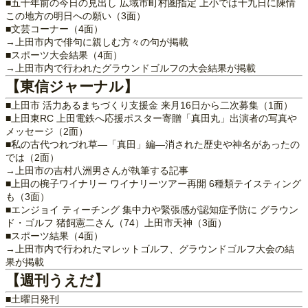
■五十年前の今日の見出し 広域市町村圏指定 上小では十九日に陳情
この地方の明日への願い（3面）
■文芸コーナー（4面）
→上田市内で俳句に親しむ方々の句が掲載
■スポーツ大会結果（4面）
→上田市内で行われたグラウンドゴルフの大会結果が掲載
【東信ジャーナル】
■上田市 活力あるまちづくり支援金 来月16日から二次募集（1面）
■上田東RC 上田電鉄へ応援ポスター寄贈「真田丸」出演者の写真や
メッセージ（2面）
■私の古代つれづれ草―「真田」編―消された歴史や神名があったの
では（2面）
→上田市の吉村八洲男さんが執筆する記事
■上田の椀子ワイナリー ワイナリーツアー再開 6種類テイスティング
も（3面）
■エンジョイ ティーチング 集中力や緊張感が認知症予防に グラウン
ド・ゴルフ 猪飼憲二さん（74）上田市天神（3面）
■スポーツ結果（4面）
→上田市内で行われたマレットゴルフ、グラウンドゴルフ大会の結
果が掲載
【週刊うえだ】
■土曜日発刊