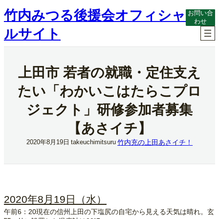
内
竹内みつる後援会オフィシャ
お問い合
容
わせ
を
ルサイト
ス
キ
ッ
プ
上田市 若者の就職・定住支え
たい「わかいこはたらこプロ
ジェクト」研修参加者募集
【あさイチ】
竹内充の上田あさイチ！
2020年8月19日
takeuchimitsuru
2020年8月19日（水）
午前6：20現在の信州上田の下塩尻の自宅から見える天気は晴れ。玄