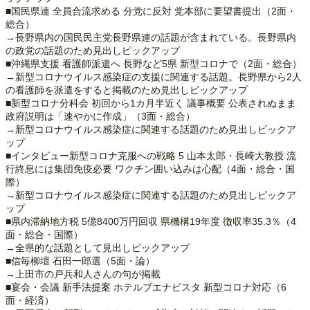
■国民県連 全員合流求める 分党に反対 党本部に要望書提出（2面・
総合）
→長野県内の国民民主党長野県連の話題が含まれている。長野県内
の政党の話題のため見出しピックアップ
■沖縄県支援 看護師派遣へ 長野など5県 新型コロナで（2面・総合）
→新型コロナウイルス感染症の支援に関連する話題。長野県から2人
の看護師を派遣をすると掲載のため見出しピックアップ
■新型コロナ分科会 初回から1カ月半近く 議事概要 公表されぬまま
政府説明は「速やかに作成」（3面・総合）
→新型コロナウイルス感染症に関連する話題のため見出しピックア
ップ
■インタビュー新型コロナ克服への戦略 5 山本太郎・長崎大教授 流
行終息には集団免疫必要 ワクチン囲い込みは心配（4面・総合・国
際）
→新型コロナウイルス感染症に関連する話題のため見出しピックア
ップ
■県内滞納地方税 5億8400万円回収 県機構19年度 徴収率35.3％（4
面・総合・国際）
→全県的な話題として見出しピックアップ
■信毎柳壇 石田一郎選（5面・論）
→上田市の戸兵和人さんの句が掲載
■宴会・会議 新手法提案 ホテルブエナビスタ 新型コロナ対応（6
面・経済）