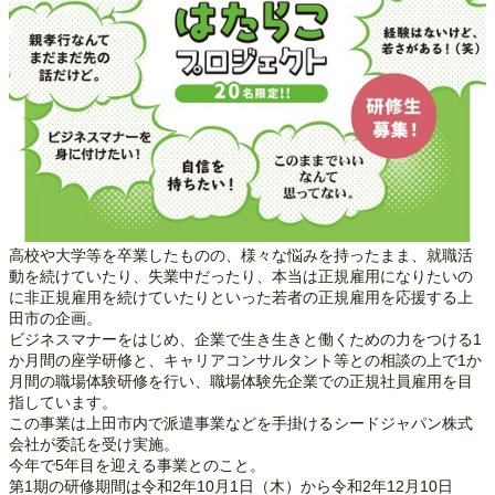
高校や大学等を卒業したものの、様々な悩みを持ったまま、就職活
動を続けていたり、失業中だったり、本当は正規雇用になりたいの
に非正規雇用を続けていたりといった若者の正規雇用を応援する上
田市の企画。
ビジネスマナーをはじめ、企業で生き生きと働くための力をつける1
か月間の座学研修と、キャリアコンサルタント等との相談の上で1か
月間の職場体験研修を行い、職場体験先企業での正規社員雇用を目
指しています。
この事業は上田市内で派遣事業などを手掛けるシードジャパン株式
会社が委託を受け実施。
今年で5年目を迎える事業とのこと。
第1期の研修期間は令和2年10月1日（木）から令和2年12月10日