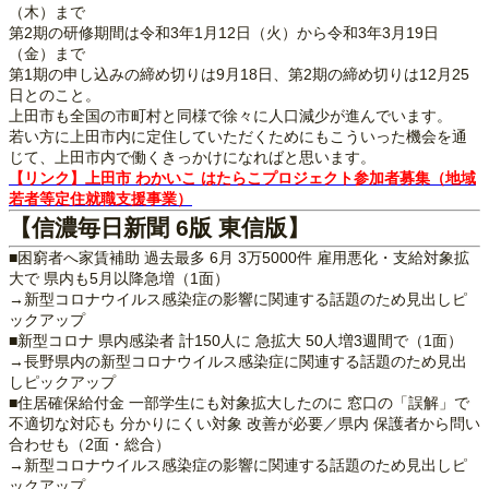
（木）まで
第2期の研修期間は令和3年1月12日（火）から令和3年3月19日
（金）まで
第1期の申し込みの締め切りは9月18日、第2期の締め切りは12月25
日とのこと。
上田市も全国の市町村と同様で徐々に人口減少が進んでいます。
若い方に上田市内に定住していただくためにもこういった機会を通
じて、上田市内で働くきっかけになればと思います。
【リンク】上田市 わかいこ はたらこプロジェクト参加者募集（地域
若者等定住就職支援事業）
【信濃毎日新聞 6版 東信版】
■困窮者へ家賃補助 過去最多 6月 3万5000件 雇用悪化・支給対象拡
大で 県内も5月以降急増（1面）
→新型コロナウイルス感染症の影響に関連する話題のため見出しピ
ックアップ
■新型コロナ 県内感染者 計150人に 急拡大 50人増3週間で（1面）
→長野県内の新型コロナウイルス感染症に関連する話題のため見出
しピックアップ
■住居確保給付金 一部学生にも対象拡大したのに 窓口の「誤解」で
不適切な対応も 分かりにくい対象 改善が必要／県内 保護者から問い
合わせも（2面・総合）
→新型コロナウイルス感染症の影響に関連する話題のため見出しピ
ックアップ