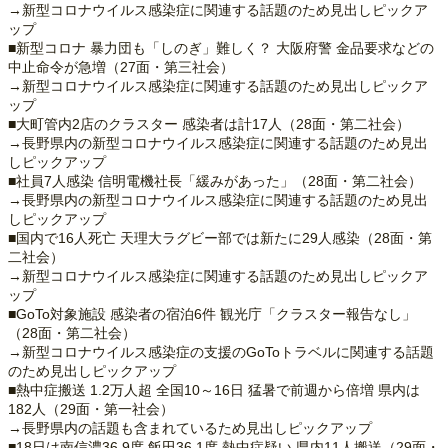
→新型コロナウイルス感染症に関連する話題のため見出しピックア
ップ
■新型コロナ 暴力団も「しのぎ」難しく？ 大阪府警 金品要求などの
中止命令が急増（27面・第三社会）
→新型コロナウイルス感染症に関連する話題のため見出しピックア
ップ
■大町管内2店のクラスター 感染者は計17人（28面・第二社会）
→長野県内の新型コロナウイルス感染症に関連する話題のため見出
しピックアップ
■社員7人感染 信明電機社長「緩みがあった」（28面・第二社会）
→長野県内の新型コロナウイルス感染症に関連する話題のため見出
しピックアップ
■国内で16人死亡 天理大ラグビー部では新たに29人感染（28面・第
二社会）
→新型コロナウイルス感染症に関連する話題のため見出しピックア
ップ
■GoTo対象施設 感染者の宿泊6件 観光庁「クラスター報告なし」
（28面・第二社会）
→新型コロナウイルス感染症の支援のGoToトラベルに関連する話題
のため見出しピックアップ
■熱中症搬送 1.2万人超 全国10～16日 猛暑で前週から倍増 県内は
182人（29面・第一社会）
→長野県内の話題も含まれているため見出しピックアップ
■18日は南信濃36.9度 飯田36.1度 熱中症疑い 県内11人搬送（29面・