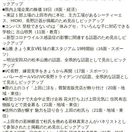
ックアップ
■県内上場企業の株価 18日（8面・経済）
→東証１部上場の上田市内に本社、主力工場があるシーティーエ
ス、HIOKI、長野計器が掲載のため見出しピックアップ
■コンパス 登校できないのは「休みグセ」？いろんな子に対応できる
学校に 古山明男（11面・教育）
→新型コロナウイルス感染症の影響に関連する話題のため見出しピ
ックアップ
■山雅 きょう東京V戦 味の素スタジアム 19時開始（16面・スポー
ツ）
→明治安田J2の松本山雅の話題。全県的な話題として見出しピック
アップ
■VC長野、練習見学をきょうから再開（17面・スポーツ）
→バレーボールV1のVC長野トライデンツの話題。全県的な話題とし
て見出しピックアップ
■畳の上のコイ「上田に涼を」畳製造販売店が飾り付け（20面・地
域・東信）
■新型コロナで大会中止受け企画 花火打ち上げ上田元気に 住民有志
物販などで資金募る（21面・地域・東信）
■信州の酒が醸す 魅力を語り合う 上田の杜氏ら（21面・地域・東
信）
→上田市の若林醸造で杜氏を務める若林真実さんがパネリストとし
て参加されたと掲載のため見出しピックアップ