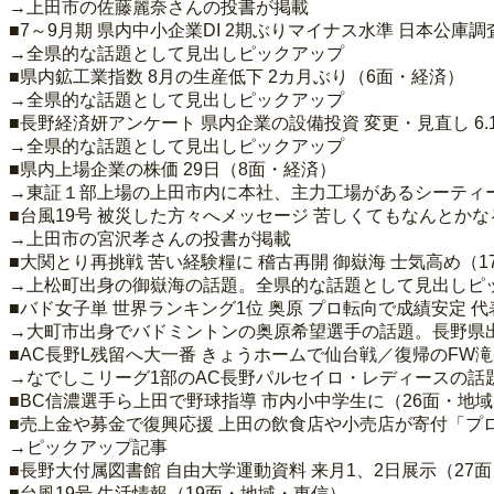
→上田市の佐藤麗奈さんの投書が掲載
■7～9月期 県内中小企業DI 2期ぶりマイナス水準 日本公庫
→全県的な話題として見出しピックアップ
■県内鉱工業指数 8月の生産低下 2カ月ぶり（6面・経済）
→全県的な話題として見出しピックアップ
■長野経済妍アンケート 県内企業の設備投資 変更・見直し 6.
→全県的な話題として見出しピックアップ
■県内上場企業の株価 29日（8面・経済）
→東証１部上場の上田市内に本社、主力工場があるシーティー
■台風19号 被災した方々へメッセージ 苦しくてもなんとかな
→上田市の宮沢孝さんの投書が掲載
■大関とり再挑戦 苦い経験糧に 稽古再開 御嶽海 士気高め（
→上松町出身の御嶽海の話題。全県的な話題として見出しピ
■バド女子単 世界ランキング1位 奥原 プロ転向で成績安定
→大町市出身でバドミントンの奥原希望選手の話題。長野県
■AC長野L残留へ大一番 きょうホームで仙台戦／復帰のFW滝
→なでしこリーグ1部のAC長野パルセイロ・レディースの話
■BC信濃選手ら上田で野球指導 市内小中学生に（26面・地
■売上金や募金で復興応援 上田の飲食店や小売店が寄付「プ
→ピックアップ記事
■長野大付属図書館 自由大学運動資料 来月1、2日展示（27
■台風19号 生活情報（19面・地域・東信）