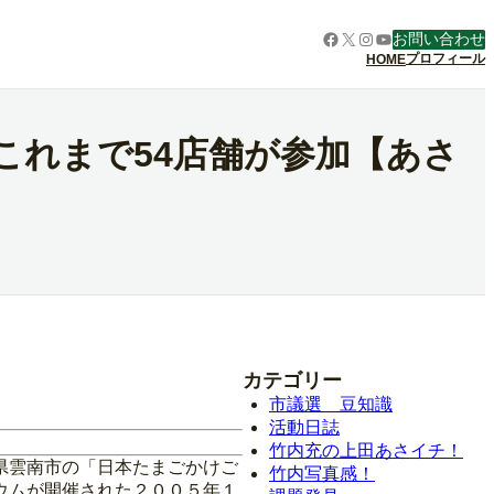
Facebook
X
Instagram
YouTube
お問い合わせ
プロフィール
HOME
 これまで54店舗が参加【あさ
カテゴリー
市議選 豆知識
活動日誌
竹内充の上田あさイチ！
県雲南市の「日本たまごかけご
竹内写真感！
ウムが開催された２００５年１