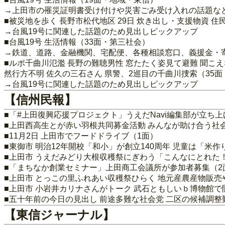
→上田市の罹災証明書受け付けや災害ごみ受け入れの話題な
■被災地を歩く 長野市松代地区 29日 炊き出し・支援物資 住
→台風19号に関連した話題のため見出しピックアップ
■台風19号 生活情報（33面・第三社会）
→鉄道、道路、金融機関、宅配便、各種相談窓口、義援金・
■ルポ千曲川氾濫 長野の難聴男性 窓たたく姿見て避難 聞こ
然行方不明 佐久の三石さん 県警、2巡目の千曲川捜索（35
→台風19号に関連した話題のため見出しピックアップ
【信州民報】
■「#上田復興応援プロジェクト」うえだNavi編集部が立ち
■上田西高生とが赤い羽根共同募金活動 みんなが助け合う社
■11月2日 上田市でフードドライブ（1面）
■東御市 明治12年開校「和小」が創立140周年 児童は「米
■上田市 うえだみどり大根収穫祭にぎわう「こんなにとれた
■「まちなか創業セミナー」上田商工会議所が参加者募集（2
■上田市 とっこの里ふれあい収穫祭ひらく 地元産農産物販売
■上田市 小岩井カリナさんがトーク 武石ともしいｂ博物館で
■五十年前の今日の見出し 前途多難な社会党 二区の候補調整
【東信ジャーナル】