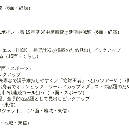
調査（6面・経済）
1ポイント増 19年度 米中摩擦響き延期や減額（6面・経済）
エス、HIOKI、長野計器が掲載のため見出しピックアップ
る（15面・くらし）
17面・スポーツ）
ックアップ
 代表専念で調子維持しやすく／「絶対王者」へ狙うツアーV（1
出身者でオリンピック、ワールドカップメダリストの話題のた
川 2戦連続ゴール狙う（17面・スポーツ）
題。全県的な話題として見出しピックアップ
域・東信）
ロジェクト」（27面・地域・東信）
面・地域・東信）