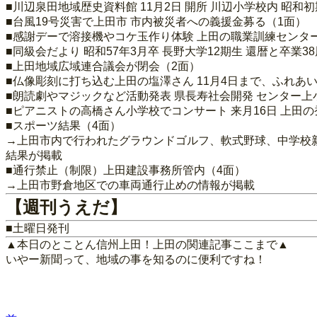
■川辺泉田地域歴史資料館 11月2日 開所 川辺小学校内 昭
■台風19号災害で上田市 市内被災者への義援金募る（1面）
■感謝デーで溶接機やコケ玉作り体験 上田の職業訓練センタ
■同級会だより 昭和57年3月卒 長野大学12期生 還暦と卒業
■上田地域広域連合議会が閉会（2面）
■仏像彫刻に打ち込む上田の塩澤さん 11月4日まで、ふれあ
■朗読劇やマジックなど活動発表 県長寿社会開発 センター上
■ピアニストの高橋さん小学校でコンサート 来月16日 上田
■スポーツ結果（4面）
→上田市内で行われたグラウンドゴルフ、軟式野球、中学校
結果が掲載
■通行禁止（制限）上田建設事務所管内（4面）
→上田市野倉地区での車両通行止めの情報が掲載
【週刊うえだ】
■土曜日発刊
▲本日のとことん信州上田！上田の関連記事ここまで▲
いやー新聞って、地域の事を知るのに便利ですね！