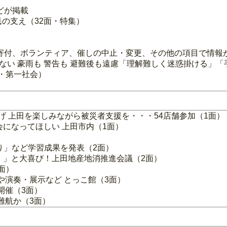
どが掲載
民の支え（32面・特集）
寄付、ボランティア、催しの中止・変更、その他の項目で情報
えない 豪雨も 警告も 避難後も遠慮「理解難しく迷惑掛ける」
面・第一社会）
上げ 上田を楽しみながら被災者支援を・・・54店舗参加（1面）
会になってほしい 上田市内（1面）
作り」など学習成果を発表（2面）
！」と大喜び！上田地産地消推進会議（2面）
面）
や演奏・展示など とっこ館（3面）
開催（3面）
難航か（3面）