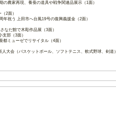
和初期の農家再現、養蚕の道具や戦争関連品展示（1面）
ー（2面）
38周年祝う 上田市へ台風19号の復興義援金（2面）
いさなだ館で木彫作品展（3面）
小支部（3面）
の蚕都ミューゼでリサイタル（4面）
新人大会（バスケットボール、ソフトテニス、軟式野球、剣道