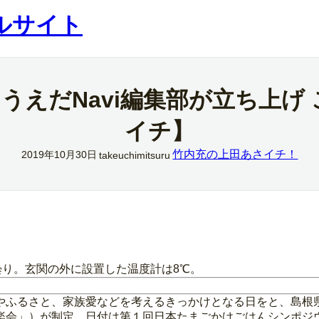
ルサイト
うえだNavi編集部が立ち上げ
イチ】
竹内充の上田あさイチ！
2019年10月30日
takeuchimitsuru
曇り。玄関の外に設置した温度計は8℃。
やふるさと、家族愛などを考えるきっかけとなる日をと、島根
楽会」）が制定。日付は第１回日本たまごかけごはんシンポジ