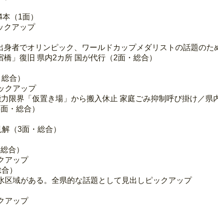
4本（1面）
ックアップ
）
出身者でオリンピック、ワールドカップメダリストの話題のた
橋」復旧 県内2カ所 国が代行（2面・総合）
・総合）
ックアップ
理能力限界「仮置き場」から搬入休止 家庭ごみ抑制呼び掛け／県
3面・総合）
見解（3面・総合）
・総合）
クアップ
総合）
給水区域がある。全県的な話題として見出しピックアップ
クアップ