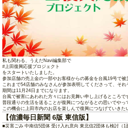
私も関わる、うえだNavi編集部で
#上田復興応援プロジェクト
をスタートいたしました。
参加店舗の売上金の一部やお客様からの募金を台風19号で
これまで54店舗のみなさんが参加表明してくださって、それ
期間は11月24日までになります。
台風で被害にあわれた方々にはお見舞い申し上げるところで
普段通りの生活を送ることが復興につながるとの思いでやっ
この機会に上田市内のお店を楽しんで復興につなげていきた
【信濃毎日新聞 6版 東信版】
■災害ごみ 中南信5団体 受け入れ意向 東北信2団体も検討（1