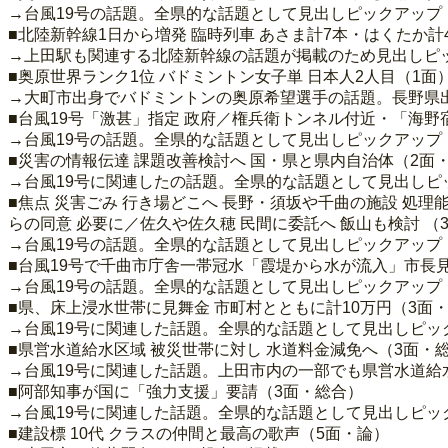
→台風19号の話題。全県的な話題として見出しピックアップ
■北陸新幹線1日から増発 臨時列車 あさま計7本・はくたか計
→上田駅も関連する北陸新幹線の話題が掲載のため見出しピ
■奥原世界ランク1位 バドミントン女子単 日本人2人目（1面
→大町市出身でバドミントンの奥原希望選手の話題。長野県
■台風19号「激甚」指定 政府／権兵衛トンネル付近・「海野宿
→台風19号の話題。全県的な話題として見出しピックアップ
■災害の情報伝達 課題改善検討へ 国・県と県内自治体（2面
→台風19号に関連したの話題。全県的な話題として見出しピ
■焦点 災害ごみ 行き場どこへ 長野・須坂や千曲の施設 処
らの同意 必要に／佐久や佐久穂 民間に委託へ 飯山も検討 （
→台風19号の話題。全県的な話題として見出しピックアップ
■台風19号で千曲市庁舎一帯冠水「霞堤から水が流入」市長
→台風19号の話題。全県的な話題として見出しピックアップ
■県、床上浸水世帯に見舞金 市町村とともに計10万円（3面
→台風19号に関連した話題。全県的な話題として見出しピッ
■県営水道給水区域 被災世帯に対し 水道料金減免へ（3面・
→台風19号に関連した話題。上田市内の一部でも県営水道
■阿部知事が国に「強力支援」要請（3面・総合）
→台風19号に関連した話題。全県的な話題として見出しピッ
■建設標 10代 クラスの仲間と最高の歌声（5面・論）