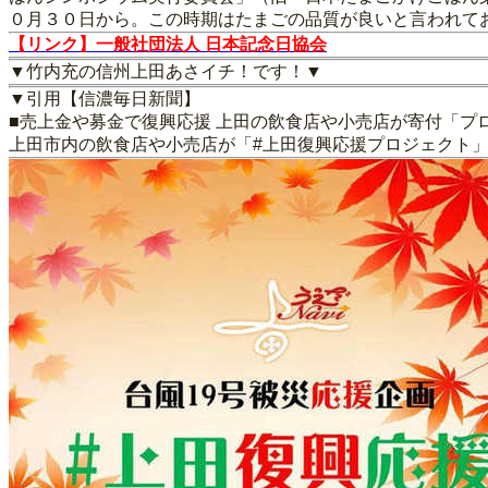
０月３０日から。この時期はたまごの品質が良いと言われて
【リンク】一般社団法人 日本記念日協会
▼竹内充の信州上田あさイチ！です！▼
▼引用【信濃毎日新聞】
■売上金や募金で復興応援 上田の飲食店や小売店が寄付「プ
上田市内の飲食店や小売店が「#上田復興応援プロジェクト