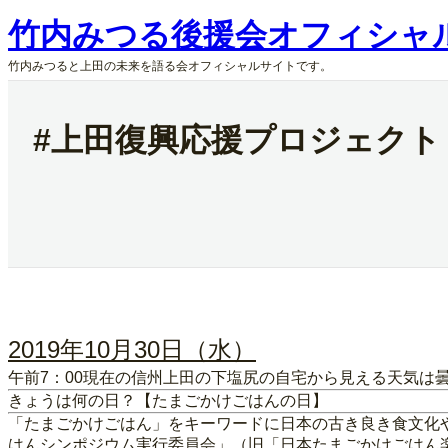
内
竹内みつる後援会オフィシャ
容
を
竹内みつると上田の未来を語る会オフィシャルサイトです。
ス
キ
ッ
#上田復興応援プロジェクト 
プ
2019年10月30日（水）
午前7：00現在の信州上田の下塩尻の自宅から見える天気は
きょうは何の日？【たまごかけごはんの日】
「たまごかけごはん」をキーワードに日本の古き良き食文化
はんシンポジウム実行委員会」（旧「日本たまごかけごはん