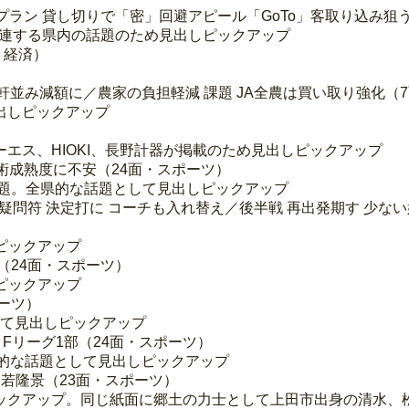
プラン 貸し切りで「密」回避アピール「GoTo」客取り込み狙
関連する県内の話題のため見出しピックアップ
・経済）
 軒並み減額に／農家の負担軽減 課題 JA全農は買い取り強化（
出しピックアップ
エス、HIOKI、長野計器が掲載のため見出しピックアップ
戦術成熟度に不安（24面・スポーツ）
話題。全県的な話題として見出しピックアップ
疑問符 決定打に コーチも入れ替え／後半戦 再出発期す 少な
ピックアップ
（24面・スポーツ）
ピックアップ
ポーツ）
して見出しピックアップ
Fリーグ1部（24面・スポーツ）
的な話題として見出しピックアップ
目 若隆景（23面・スポーツ）
ックアップ。同じ紙面に郷土の力士として上田市出身の清水、