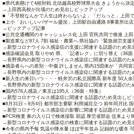
■県代表懸けて4校対戦 北信越高校野球県大会 きょうから決
→上田西高校が出場のため見出しピックアップ
■「不登校なんかで人生は終わらないよ」「だらっと」上田で
■上小「おいしいバザール盛況」上田駅自由通路 8事業所出店
→ピックアップ記事
■公共交通機関のキャッシュレス化 上田 官民共同で推進 上
■製造業など87人 7割 福祉・農業へ 県社協の「緊急就労支
→新型コロナウイルス感染症の支援に関連する話題のため見
■感染確認会見 取りやめ 県、「記者レク」に切り替え（36
→長野県内の新型コロナウイルス感染症に関連する話題のた
■感染者らへの差別・中傷 許しません 県内15団体が「共同宣
→長野県内の新型コロナウイルス感染症に関連する話題のた
■新入生の来日いつ・・・軽井沢の私立国際高 新年度 50人余
→長野県内の新型コロナウイルス感染症に関連する話題のた
■国内576人感染／東京は195人（36面・特集）
→新型コロナウイルス感染症に関連する話題のため見出しピ
■8月31日～9月4日 都市部主要駅 利用減目立つ 前年同月比
→新型コロナウイルス感染症の影響に関連する話題のため見
■PCR検査 鼻の入り口で検体採取 容認 厚労省部会 従来より
→新型コロナウイルス感染症の検査に関連する話題のため見
■今冬の県内予報 気温や降水量 ほぼ平年並み 記録的な暖冬 