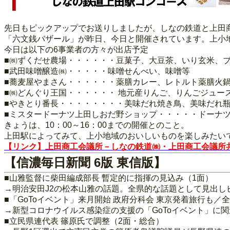
先日もピックアップでお送りしましたが、しなの鉄道と上田
「六文銭バザール」が昨日、今日と開催されています。上小
今日は以下の6事業者の方々が出店予定
■㈱ずくだせ農場・・・・・・豆菓子、大豆茶、いり玄米、
■武田味噌醸造㈱・・・・・味噌せんべい、味噌等
■蕎麦屋やまさん・・・・・・薬膳カレー、レトルト薬膳火
■㈱どんぐり王国・・・・・・ 地元産りんご、りんごジュー
■やきとり番長・・・・・・・・美味だれ焼き鳥、美味だれ
■ミスタードーナツ上田しおだ野ショップ・・・・・ドーナ
きょうは、10：00～16：00までの開催とのこと。
上田駅によってみて、上小地域のおいしいものを楽しみたい
【リンク】上田商工会議所－しなの鉄道㈱・上田商工会議所共
【信濃毎日新聞 6版 東信版】
■山雅監督に柴田編成部長 暫定的に指揮の見込み（1面）
→明治安田J2の松本山雅の話題。全県的な話題として見出し
■「GoToイベント」来月開始 政府分科会 東京発着旅行も
→新型コロナウイルス感染症の支援の「GoToイベント」に
■立民県連代表 篠原氏で調整（2面・総合）