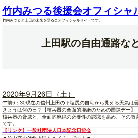
内
竹内みつる後援会オフィシャ
容
を
竹内みつると上田の未来を語る会オフィシャルサイトです。
ス
キ
ッ
上田駅の自由通路な
プ
2020年9月26日（土）
午前6：30現在の信州上田の下塩尻の自宅から見える天気は
きょうは何の日？【核兵器の全面的廃絶のための国際デー】
核兵器の脅威と、全面的廃絶の必要性の認識を高め、その教
です。
【リンク】一般社団法人日本記念日協会