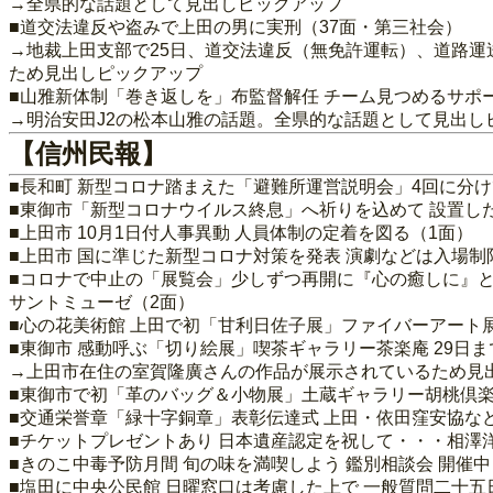
→全県的な話題として見出しピックアップ
■道交法違反や盗みで上田の男に実刑（37面・第三社会）
→地裁上田支部で25日、道交法違反（無免許運転）、道路運
ため見出しピックアップ
■山雅新体制「巻き返しを」布監督解任 チーム見つめるサポ
→明治安田J2の松本山雅の話題。全県的な話題として見出し
【信州民報】
■長和町 新型コロナ踏まえた「避難所運営説明会」4回に分け
■東御市「新型コロナウイルス終息」へ祈りを込めて 設置した
■上田市 10月1日付人事異動 人員体制の定着を図る（1面）
■上田市 国に準じた新型コロナ対策を発表 演劇などは入場制
■コロナで中止の「展覧会」少しずつ再開に『心の癒しに』との
サントミューゼ（2面）
■心の花美術館 上田で初「甘利日佐子展」ファイバーアート展覧
■東御市 感動呼ぶ「切り絵展」喫茶ギャラリー茶楽庵 29日ま
→上田市在住の室賀隆廣さんの作品が展示されているため見
■東御市で初「革のバッグ＆小物展」土蔵ギャラリー胡桃倶楽部
■交通栄誉章「緑十字銅章」表彰伝達式 上田・依田窪安協など
■チケットプレゼントあり 日本遺産認定を祝して・・・相澤洋
■きのこ中毒予防月間 旬の味を満喫しよう 鑑別相談会 開催中
■塩田に中央公民館 日曜窓口は考慮した上で 一般質問二十五