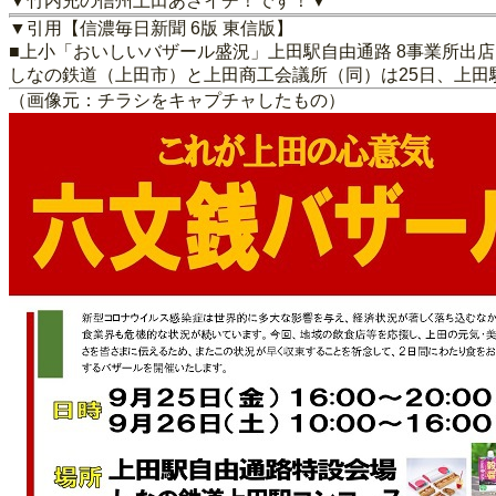
▼竹内充の信州上田あさイチ！です！▼
▼引用【信濃毎日新聞 6版 東信版】
■上小「おいしいバザール盛況」上田駅自由通路 8事業所出店
しなの鉄道（上田市）と上田商工会議所（同）は25日、上
（画像元：チラシをキャプチャしたもの）