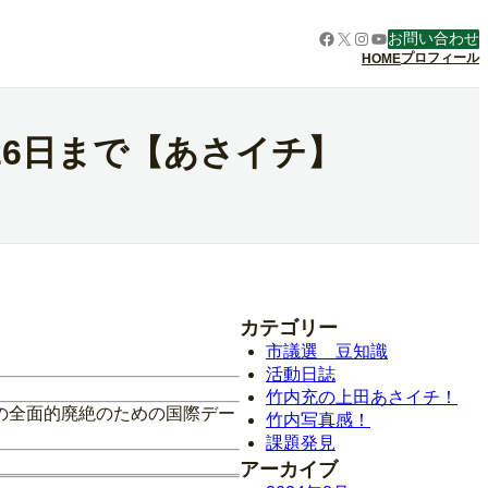
Facebook
X
Instagram
YouTube
お問い合わせ
プロフィール
HOME
6日まで【あさイチ】
カテゴリー
市議選 豆知識
活動日誌
竹内充の上田あさイチ！
の全面的廃絶のための国際デー
竹内写真感！
課題発見
アーカイブ