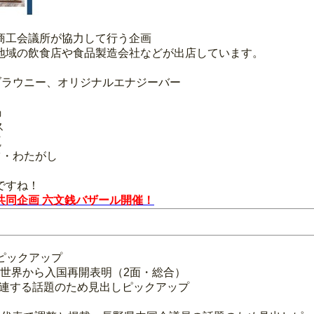
商工会議所が協力して行う企画
地域の飲食店や食品製造会社などが出店しています。
ブラウニー、オリジナルエナジーバー
鍋
ス
瓶
ツ・わたがし
ですね！
同企画 六文銭バザール開催！
ピックアップ
／全世界から入国再開表明（2面・総合）
関連する話題のため見出しピックアップ