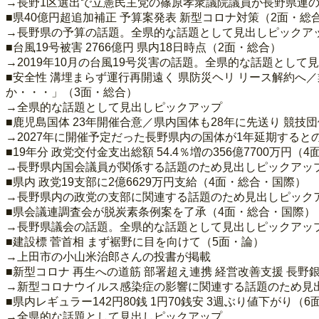
→長野1区選出で立憲民主党の篠原孝衆議院議員が長野県連
■県40億円超追加補正 予算案発表 新型コロナ対策（2面・総
→長野県の予算の話題。全県的な話題として見出しピックア
■台風19号被害 2766億円 県内18日時点（2面・総合）
→2019年10月の台風19号災害の話題。全県的な話題として
■安全性 溝埋まらず運行再開遠く 県防災ヘリ リース解約へ
か・・・」（3面・総合）
→全県的な話題として見出しピックアップ
■鹿児島国体 23年開催合意／県内国体も28年に先送り 競
→2027年に開催予定だった長野県内の国体が1年延期する
■19年分 政党交付金支出総額 54.4％増の356億7700万円（
→長野県内国会議員が関係する話題のため見出しピックアッ
■県内 政党19支部に2億6629万円支給（4面・総合・国際）
→長野県内の政党の支部に関連する話題のため見出しピック
■県会議連調査会が脱炭素条例案を了承（4面・総合・国際）
→長野県議会の話題。全県的な話題として見出しピックアッ
■建設標 菅首相 まず裾野に目を向けて（5面・論）
→上田市の小山米治郎さんの投書が掲載
■新型コロナ 再生への道筋 部署超え連携 経営改善支援 長野
→新型コロナウイルス感染症の影響に関連する話題のため見
■県内レギュラー142円80銭 1円70銭安 3週ぶり値下がり（
→全県的な話題として見出しピックアップ