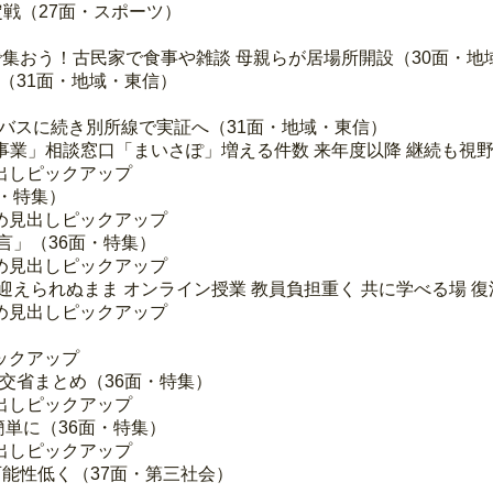
定戦（27面・スポーツ）
集おう！古民家で食事や雑談 母親らが居場所開設（30面・地
（31面・地域・東信）
田バスに続き別所線で実証へ（31面・地域・東信）
援事業」相談窓口「まいさぽ」増える件数 来年度以降 継続も視野
出しピックアップ
面・特集）
め見出しピックアップ
言」（36面・特集）
め見出しピックアップ
迎えられぬまま オンライン授業 教員負担重く 共に学べる場 復
め見出しピックアップ
ックアップ
 国交省まとめ（36面・特集）
出しピックアップ
簡単に（36面・特集）
出しピックアップ
可能性低く（37面・第三社会）