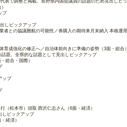
の代表で調整と掲載。長野県内国会議員の話題のため見出しピ
合）
ップ
見出しピックアップ
／業者との協議難航の可能性／券購入の期待来月末納入 本格運
技団体育成強化の修正へ／自治体前向きに準備の姿勢（3面・総合
との話題。全県的な話題として見出しピックアップ
4面・総合・国際）
プ
アップ
プ
銀行（松本市）頭取 西沢仁志さん（6面・経済）
出しピックアップ
6面・経済）