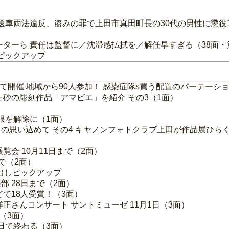
送車両法違反、盗みの罪で上田市真田町長の30代の男性に懲役
ーターら 責任は監督に／沈滞感払拭を／解任早すぎる（38面・
ピックアップ
て開催 地域から90人参加！ 感染症隊s買う配置のパーテーシ
砂の彫刻作品「アマビエ」を紹介 その3（1面）
限を解除に（1面）
思い込めて その4 キヤノンフォトクラブ上田が作品展ひらく
会 10月11日まで（2面）
で（2面）
出しピックアップ
 28日まで（2面）
で18人受賞！（3面）
正さんコンサート サントミューゼ 11月1日（3面）
（3面）
日で終わる（3面）