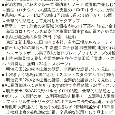
■宿泊客向けに花火クルーズ 諏訪湖リゾート 遊覧船で楽しむ
→新型コロナウイルス感染症の支援の「GoToトラベル」が
■県内レギュラー142円80銭 1円70銭 3週ぶり値下がり（6面
→全県的な話題として見出しピックアップ
■新型コロナで外食の需要減 米価格 6年ぶり下落へ 前払い金
→新型コロナウイルス感染症の影響に関連する話題のため見
■県内上場企業の株価 25日（9面・経済）
→東証１部上場の上田市内に本社、主力工場があるシーティー
■信州 いざB1の舞台へ 中 新型コロナ影響 調整難航 連携や
→バスケットボール男子B1の信州ブレイブウォリアーズの
■山雅 来期見据え刷新 布監督解任 後任に柴田氏「育成」への
へ「気持ち」強調（24面・スポーツ）
→明治安田J2の松本山雅の話題。全県的な話題として見出し
■山雅きょう徳島戦 鳴門ポカリスエットスタジアム 19時開始
→明治安田J2の松本山雅の話題。全県的な話題として見出し
■AC長野加速へ 5連勝狙う あす敵地で鹿児島戦（24面・ス
→明治安田J3のAC長野パルセイロの話題。全県的な話題と
■ボアルース長野のホーム開幕戦延期 相手チーム選手1人陽性 
→フットサル男子Fリーグ1部のボアルース長野の話題。全県
■御嶽海 大関遠のく 攻め手の礎揺らぎ 2桁勝利届かず 13日
→上松町出身の御嶽海の話題。全県的な話題として見出しピ