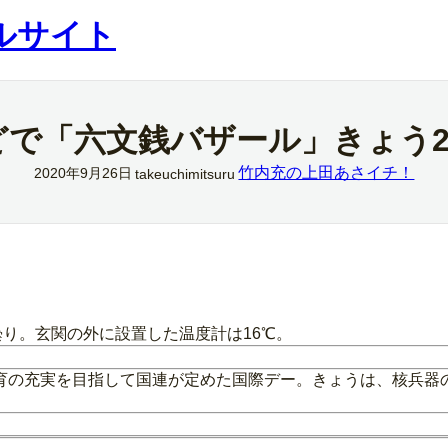
ルサイト
どで「六文銭バザール」きょう2
竹内充の上田あさイチ！
2020年9月26日
takeuchimitsuru
曇り。玄関の外に設置した温度計は16℃。
育の充実を目指して国連が定めた国際デー。きょうは、核兵器