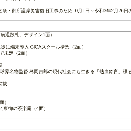
条・御所護岸災害復旧工事のため10月1日～令和3年2月26
病退散札」デザイン1面）
徒に端末導入 GIGAスクール構想（2面）
禍で未定（2面）
事
学野球界名物監督 島岡吉郎の現代社会にも生きる「熱血銘言」綴
掲載
4面）
まで東御の茶楽庵（4面）