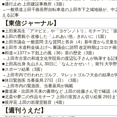
■通行止め 上田建設事務所（3面）
→一般県道上田千曲長野自転車道の上田市下之城地籍が、中之
える記事
【東信ジャーナル】
■上田東高生「アマビエ」や「ヨゲンノトリ」モチーフに「疫
■上田の豊殿小 改修した「ふれあい池」きれいに（1面）
■上田市議会 一般質問 主な質問と答弁（4）新年度から児童生
■上田市 水道料金値上げへ 審議会に諮問 改定時期はコロナ
■和道≪1377≫下剋上の風（36）茶の歴史（3面）
→上田市古里の和道文化学院長の渡辺弘子さんが執筆する記
■上田高出身 丸山さん 30日に「なんとかせい！」発刊 大
■スポーツ結果（3面）
→上田市内で行われたゴルフ、マレットゴルフ大会の結果が
■休日緊急医 当番薬局 27日（日）（3面）
→上田市内の緊急医、当番薬局が掲載
■書道家・比田井天来の書簡など 上田の佐藤さん宅で確認（
■北斎や夢二の作品モチーフ 上田の室賀さん切り絵展 29日
■彼岸花 上田の岩屋堂観音（4面）
【週刊うえだ】