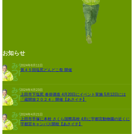
お知らせ
2024年8月11日
第４５回塩尻どんどこ祭 開催
2024年4月23日
上田市下塩尻 沓掛酒造 4月20日にイベント実施 5月12日には
「蔵開放２０２４」開催【あさイチ】
2024年4月21日
上田市手塚に本校 さくら国際高校 4月に宇都宮動物園の近くに
宇都宮キャンパス開校【あさイチ】