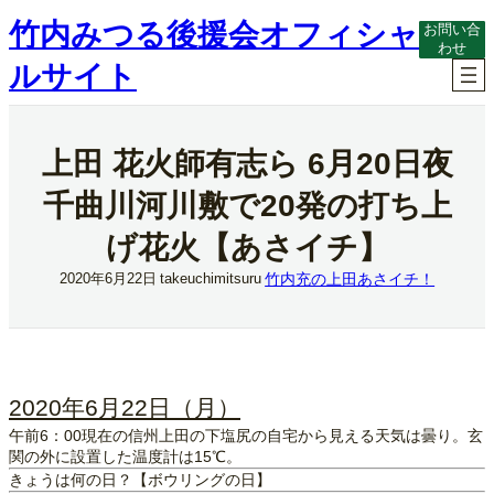
内
竹内みつる後援会オフィシャ
お問い合
容
わせ
を
ルサイト
ス
キ
ッ
プ
上田 花火師有志ら 6月20日夜
千曲川河川敷で20発の打ち上
げ花火【あさイチ】
竹内充の上田あさイチ！
2020年6月22日
takeuchimitsuru
2020年6月22日（月）
午前6：00現在の信州上田の下塩尻の自宅から見える天気は曇り。玄
関の外に設置した温度計は15℃。
きょうは何の日？【ボウリングの日】