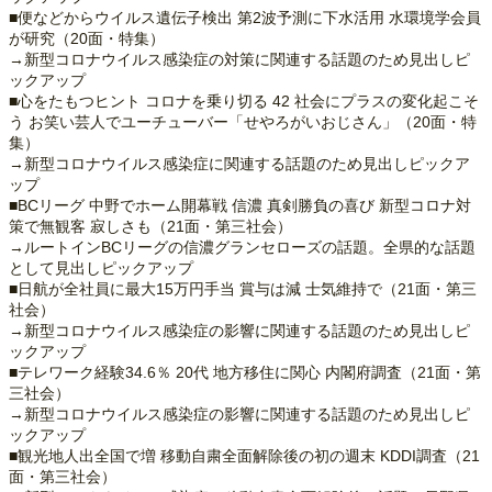
■便などからウイルス遺伝子検出 第2波予測に下水活用 水環境学会員
が研究（20面・特集）
→新型コロナウイルス感染症の対策に関連する話題のため見出しピ
ックアップ
■心をたもつヒント コロナを乗り切る 42 社会にプラスの変化起こそ
う お笑い芸人でユーチューバー「せやろがいおじさん」（20面・特
集）
→新型コロナウイルス感染症に関連する話題のため見出しピックア
ップ
■BCリーグ 中野でホーム開幕戦 信濃 真剣勝負の喜び 新型コロナ対
策で無観客 寂しさも（21面・第三社会）
→ルートインBCリーグの信濃グランセローズの話題。全県的な話題
として見出しピックアップ
■日航が全社員に最大15万円手当 賞与は減 士気維持で（21面・第三
社会）
→新型コロナウイルス感染症の影響に関連する話題のため見出しピ
ックアップ
■テレワーク経験34.6％ 20代 地方移住に関心 内閣府調査（21面・第
三社会）
→新型コロナウイルス感染症の影響に関連する話題のため見出しピ
ックアップ
■観光地人出全国で増 移動自粛全面解除後の初の週末 KDDI調査（21
面・第三社会）