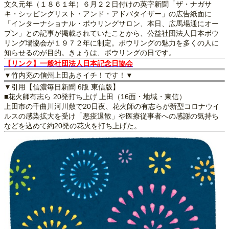
文久元年（１８６１年）６月２２日付けの英字新聞「ザ・ナガサ
キ・シッピングリスト・アンド・アドバタイザー」の広告紙面に
「インターナショナル・ボウリングサロン、本日、広馬場通にオー
プン」との記事が掲載されていたことから、公益社団法人日本ボウ
リング場協会が１９７２年に制定。ボウリングの魅力を多くの人に
知らせるのが目的。きょうは、ボウリングの日です。
【リンク】一般社団法人日本記念日協会
▼竹内充の信州上田あさイチ！です！▼
▼引用【信濃毎日新聞 6版 東信版】
■花火師有志ら 20発打ち上げ 上田（16面・地域・東信）
上田市の千曲川河川敷で20日夜、花火師の有志らが新型コロナウイ
ルスの感染拡大を受け「悪疫退散」や医療従事者への感謝の気持ち
などを込めて約20発の花火を打ち上げた。