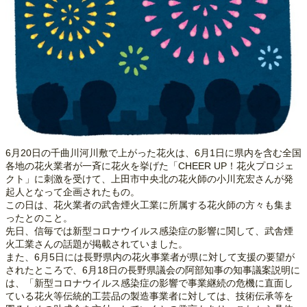
6月20日の千曲川河川敷で上がった花火は、6月1日に県内を含む全国
各地の花火業者が一斉に花火を挙げた「CHEER UP！花火プロジェ
クト」に刺激を受けて、上田市中央北の花火師の小川充宏さんが発
起人となって企画されたもの。
この日は、花火業者の武舎煙火工業に所属する花火師の方々も集ま
ったとのこと。
先日、信毎では新型コロナウイルス感染症の影響に関して、武舎煙
火工業さんの話題が掲載されていました。
また、6月5日には長野県内の花火事業者が県に対して支援の要望が
されたところで、6月18日の長野県議会の阿部知事の知事議案説明に
は、「新型コロナウイルス感染症の影響で事業継続の危機に直面し
ている花火等伝統的工芸品の製造事業者に対しては、技術伝承等を