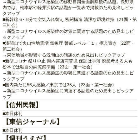
→新型コロナウイルス感染症の移動自粛全面解除後の話題。長野県
内では、松本駅や軽井沢駅の話題が一覧表で掲載のため見出しピッ
クアップ
■新幹線 6～8分で空気入れ替え 密閉構造 清潔な環境維持（21面・第
三社会）
→新型コロナウイルス感染症の対策に関連する話題のため見出しピ
ックアップ
■浅間山で火山性地震増 気象庁 警戒レベル「１」据え置き（22面・
第二社会）
→東信地域が影響する浅間山の話題のため見出しピックアップ
■新型コロナ 祭り中止 県内露店商苦境 保証は手薄 廃業考える人も
松本では独自の納涼祭準備（23面・第一社会）
→新型コロナウイルス感染症の影響に関連する話題のため見出しピ
ックアップ
■国内新たに56人感染／東京では35人（23面・第一社会）
→新型コロナウイルス感染症に関連する話題のため見出しピックア
ップ
【信州民報】
■本日休刊
【東信ジャーナル】
■本日休刊
【週刊うえだ】