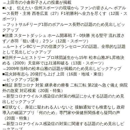
→上田市の小倉和子さんの投書が掲載
■いま、伝えたい 信州スポーツの現場から ファンの皆さんへ ボアル
ース長野・主将 西巻広直（27）F1初勝利へ全力を尽くす（12面・ス
ポーツ）
→フットサルFリーグ1部のボアルース長野の話題のため見出しピッ
クアップ
■信濃 スタートダッシュ ホーム開幕戦 7－0快勝 光る堅守 流れ渡さ
ず／赤羽「狙い通り」2ラン（12面・スポーツ）
→ルートインBCリーグの信濃グランセローズの話題。全県的な話題
として見出しピックアップ
■信州チームヒストリー プロ球団誕生から15年 松本山雅JFL昇格決
める（2009）天皇杯ではJ1浦和破る（13面・スポーツ）
→2009年当時の松本山雅の話題が掲載のため見出しピックアップ
■花火師有志ら 20発打ち上げ 上田（16面・地域・東信）
→ピックアップ記事
■検証 新型コロナ 対策 継承者の療養 二転三転 第2波へ急ぐ備え 病院
外の急変 対応模索（20面・特集）
→新型コロナウイルス感染症の対策の検証にかんする話題のため見
出しピックアップ
■症状なく、身近に疑われる人いないと 接触通知でも検査なし 政府
導入の確認アプリ「何のため」専門家や保健所関係者ら疑問の声
（20面・特集）
→新型コロナウイルス感染症の対策に関連する話題のため見出しピ
ックアップ