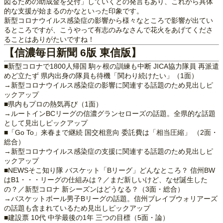
図るための助成金を交付」していくとの発言もあり、これから具体
的な支援が始まるのかなといった印象です。
新型コロナウイルス感染症の影響から様々なところで影響が出てい
るところですが、こうやって有志のみなさんで花火をあげてくださ
ることはありがたいですね！
【信濃毎日新聞 6版 東信版】
■新型コロナで1800人帰国 駒ヶ根の訓練も中断 JICA協力隊員 再派遣
めど立たず 県内出身の隊員も待機「関わり続けたい」（1面）
→新型コロナウイルス感染症の影響に関連する話題のため見出しピ
ックアップ
■県内もプロの熱気再び（1面）
→ルートインBCリーグの信濃グランセローズの話題。全県的な話題
として見出しピックアップ
■「Go To」来春まで継続 国交相意向 委託費は「相当圧縮」 （2面・
総合）
→新型コロナウイルス感染症の支援に関連する話題のため見出しピ
ックアップ
■NEWSそこ知り隊 バスケット「Bリーグ」どんなところ？ 信州BW
はB1・・・リーグの仕組みは？／まだ新しいけど、なぜ誕生した
の？／新型コロナ 新シーズンはどうなる？（3面・総合）
→バスケットボール男子Bリーグの話題。信州ブレイブウォリアーズ
の話題も含まれているため見出しピックアップ
■建設票 10代 中学最後の1年 三つの目標（5面・論）